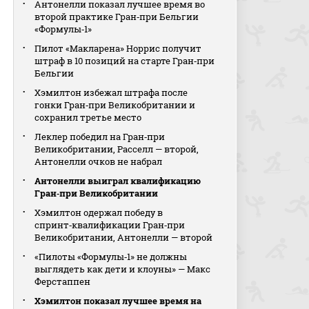
Антонелли показал лучшее время во
второй практике Гран‑при Бельгии
«Формулы‑1»
Пилот «Макларена» Норрис получит
штраф в 10 позиций на старте Гран‑при
Бельгии
Хэмилтон избежал штрафа после
гонки Гран‑при Великобритании и
сохранил третье место
Леклер победил на Гран‑при
Великобритании, Расселл — второй,
Антонелли очков не набрал
Антонелли выиграл квалификацию
Гран‑при Великобритании
Хэмилтон одержал победу в
спринт‑квалификации Гран‑при
Великобритании, Антонелли — второй
«Пилоты «Формулы‑1» не должны
выглядеть как дети и клоуны» — Макс
Ферстаппен
Хэмилтон показал лучшее время на