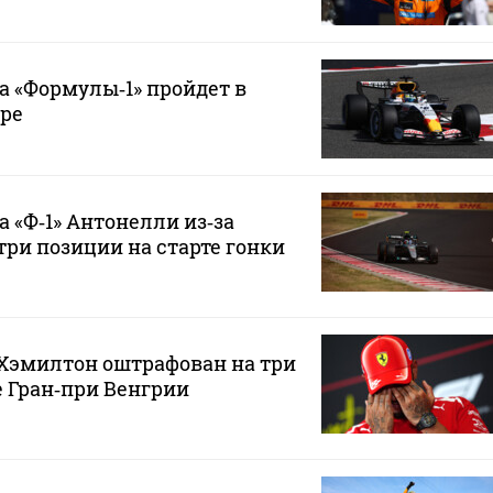
а «Формулы‑1» пройдет в
бре
 «Ф‑1» Антонелли из‑за
три позиции на старте гонки
 Хэмилтон оштрафован на три
е Гран‑при Венгрии