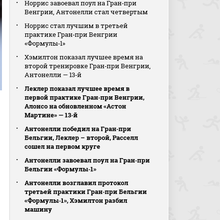
Норрис завоевал поул на Гран‑при
Венгрии, Антонелли стал четвертым
Норрис стал лучшим в третьей
практике Гран‑при Венгрии
«Формулы‑1»
Хэмилтон показал лучшее время на
второй тренировке Гран‑при Венгрии,
Антонелли — 13‑й
Леклер показал лучшее время в
первой практике Гран‑при Венгрии,
Алонсо на обновленном «Астон
Мартине» — 13‑й
Антонелли победил на Гран‑при
Бельгии, Леклер – второй, Расселл
сошел на первом круге
Антонелли завоевал поул на Гран‑при
Бельгии «Формулы‑1»
Антонелли возглавил протокол
третьей практики Гран‑при Бельгии
«Формулы‑1», Хэмилтон разбил
машину