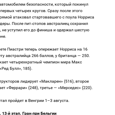
 автомобилем безопасности, который покинул
 первых четырех кругов. Сразу после этого
прямой атаковал стартовавшего с поула Норриса
деры. После пит‑стопов австралиец сохранил
, не уступил его до финиша и одержал шестую
оне.
ете Пиастри теперь опережает Норриса на 16
ету австралийца 266 баллов, у британца — 250.
кает четырехкратный чемпион мира Макс
«Ред Булл», 185).
трукторов лидирует «Макларен» (516), второе
ет «Феррари» (248), третье — «Мерседес» (220).
ап пройдет в Венгрии 1–3 августа.
 13‑й этап. Гран‑при Бельгии