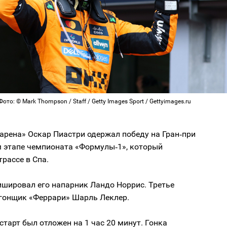
ото: © Mark Thompson / Staff / Getty Images Sport / Gettyimages.ru
арена» Оскар Пиастри одержал победу на Гран‑при
м этапе чемпионата «Формулы‑1», который
трассе в Спа.
шировал его напарник Ландо Норрис. Третье
 гонщик «Феррари» Шарль Леклер.
старт был отложен на 1 час 20 минут. Гонка