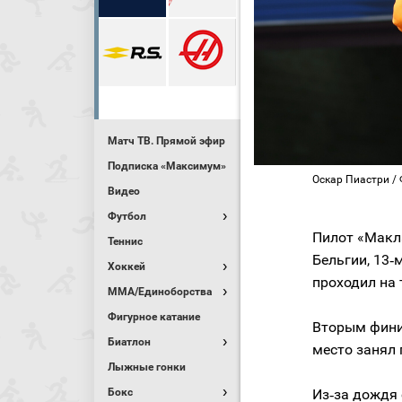
Матч ТВ. Прямой эфир
Подписка «Максимум»
Оскар Пиастри / Ф
Видео
Футбол
Пилот «Макл
Теннис
Бельгии, 13‑
Хоккей
проходил на 
MMA/Единоборства
Фигурное катание
Вторым фини
Биатлон
место занял
Лыжные гонки
Бокс
Из‑за дождя 