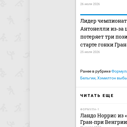
26 июля 2026
Лидер чемпионата
Антонелли из‑за
потеряет три поз
старте гонки Гра
25 июля 2026
Ранее в рубрике
Формул
Бельгии, Хэмилтон выбы
ЧИТАТЬ ЕЩЕ
ФОРМУЛА-1
Ландо Норрис из 
Гран‑при Венгрии