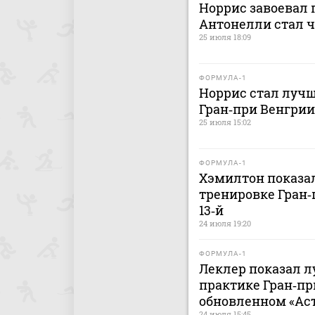
Норрис завоевал 
Антонелли стал 
25 июля 18:09
ФОРМУЛА-1
Норрис стал лучш
Гран‑при Венгрии
25 июля 15:02
ФОРМУЛА-1
Хэмилтон показал
тренировке Гран‑
13‑й
24 июля 19:20
ФОРМУЛА-1
Леклер показал л
практике Гран‑пр
обновленном «Аст
24 июля 15:45