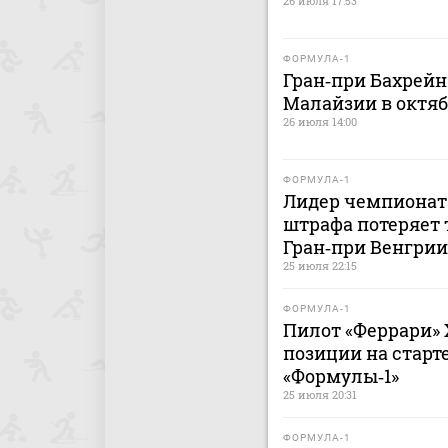
26 июля 17:53
ФОРМУЛА-1
Гран‑при Бахрейн
Малайзии в октя
26 июля 14:00
ФОРМУЛА-1
Лидер чемпионата
штрафа потеряет 
Гран‑при Венгрии
25 июля 22:15
ФОРМУЛА-1
Пилот «Феррари»
позиции на старт
«Формулы‑1»
25 июля 20:31
ФОРМУЛА-1