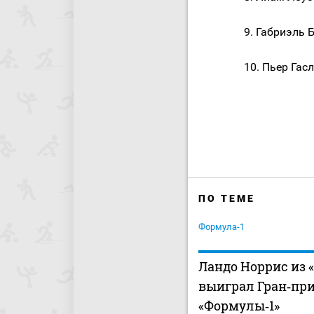
9. Габриэль 
10. Пьер Гас
ПО ТЕМЕ
Формула-1
Ландо Норрис из 
выиграл Гран‑пр
«Формулы‑1»