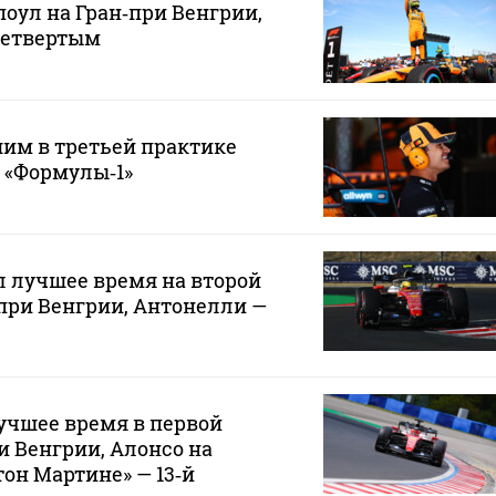
поул на Гран‑при Венгрии,
четвертым
им в третьей практике
 «Формулы‑1»
 лучшее время на второй
при Венгрии, Антонелли —
учшее время в первой
и Венгрии, Алонсо на
он Мартине» — 13‑й