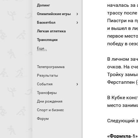
началась за
Допинг
трассу после
Олимпийские игры
Пиастри на 
Баскетбол
и вышел в ли
Легкая атлетика
первое место
Трансляции
победу в сез
Еще...
В личном зач
очков. На сч
Телепрограмма
Тройку замы
Результаты
Ферстаппен (
События
Трансферы
В Кубке конс
Дни рождения
место занима
Спорт и бизнес
Форум
Следующий эт
«Формула‑1».