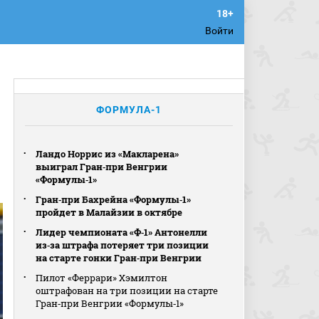
Войти
ФОРМУЛА-1
Ландо Норрис из «Макларена»
выиграл Гран‑при Венгрии
«Формулы‑1»
Гран‑при Бахрейна «Формулы‑1»
пройдет в Малайзии в октябре
Лидер чемпионата «Ф‑1» Антонелли
из‑за штрафа потеряет три позиции
на старте гонки Гран‑при Венгрии
Пилот «Феррари» Хэмилтон
оштрафован на три позиции на старте
Гран‑при Венгрии «Формулы‑1»