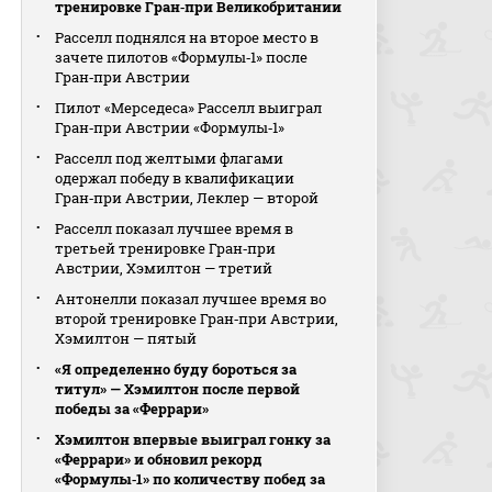
тренировке Гран‑при Великобритании
Расселл поднялся на второе место в
зачете пилотов «Формулы‑1» после
Гран‑при Австрии
Пилот «Мерседеса» Расселл выиграл
Гран‑при Австрии «Формулы‑1»
Расселл под желтыми флагами
одержал победу в квалификации
Гран‑при Австрии, Леклер — второй
Расселл показал лучшее время в
третьей тренировке Гран‑при
Австрии, Хэмилтон — третий
Антонелли показал лучшее время во
второй тренировке Гран‑при Австрии,
Хэмилтон — пятый
«Я определенно буду бороться за
титул» — Хэмилтон после первой
победы за «Феррари»
Хэмилтон впервые выиграл гонку за
«Феррари» и обновил рекорд
«Формулы‑1» по количеству побед за