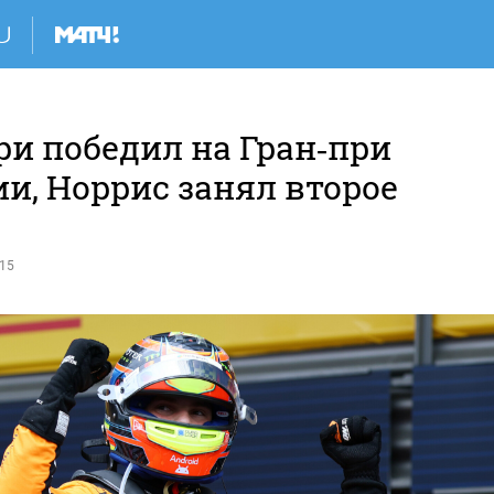
ри победил на Гран‑при
и, Норрис занял второе
:15