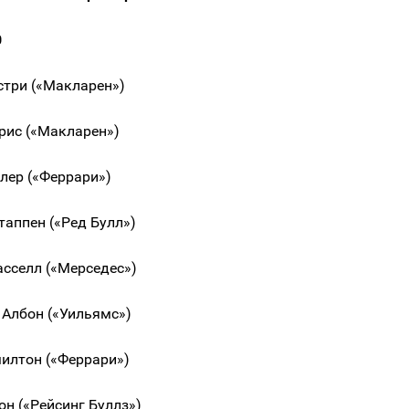
0
стри («Макларен»)
рис («Макларен»)
лер («Феррари»)
таппен («Ред Булл»)
сселл («Мерседес»)
 Албон («Уильямс»)
милтон («Феррари»)
он («Рейсинг Буллз»)