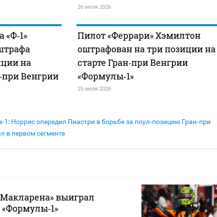
26 июля 2026
 «Ф‑1»
Пилот «Феррари» Хэмилтон
 штрафа
оштрафован на три позиции на
иции на
старте Гран‑при Венгрии
н‑при Венгрии
«Формулы‑1»
25 июля 2026
а-1
:
Норрис опередил Пиастри в борьбе за поул‑позицию Гран‑при
л в первом сегменте
«Макларена» выиграл
 «Формулы‑1»