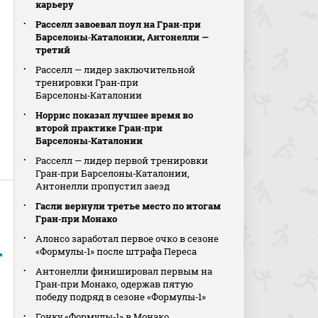
карьеру
Расселл завоевал поул на Гран‑при
Барселоны‑Каталонии, Антонелли —
третий
Расселл — лидер заключительной
тренировки Гран‑при
Барселоны‑Каталонии
Норрис показал лучшее время во
второй практике Гран‑при
Барселоны‑Каталонии
Расселл — лидер первой тренировки
Гран‑при Барселоны‑Каталонии,
Антонелли пропустил заезд
Гасли вернули третье место по итогам
Гран‑при Монако
Алонсо заработал первое очко в сезоне
«Формулы‑1» после штрафа Переса
Антонелли финишировал первым на
Гран‑при Монако, одержав пятую
победу подряд в сезоне «Формулы‑1»
Гонку «Формулы‑1» в Монако