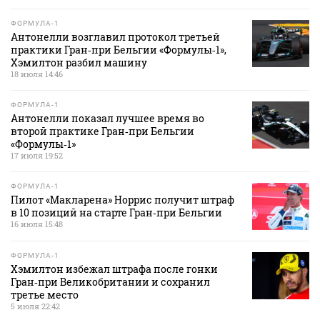
ФОРМУЛА-1
Антонелли возглавил протокол третьей
практики Гран‑при Бельгии «Формулы‑1»,
Хэмилтон разбил машину
18 июля 14:46
ФОРМУЛА-1
Антонелли показал лучшее время во
второй практике Гран‑при Бельгии
«Формулы‑1»
17 июля 19:52
ФОРМУЛА-1
Пилот «Макларена» Норрис получит штраф
в 10 позиций на старте Гран‑при Бельгии
16 июля 15:48
ФОРМУЛА-1
Хэмилтон избежал штрафа после гонки
Гран‑при Великобритании и сохранил
третье место
5 июля 22:42