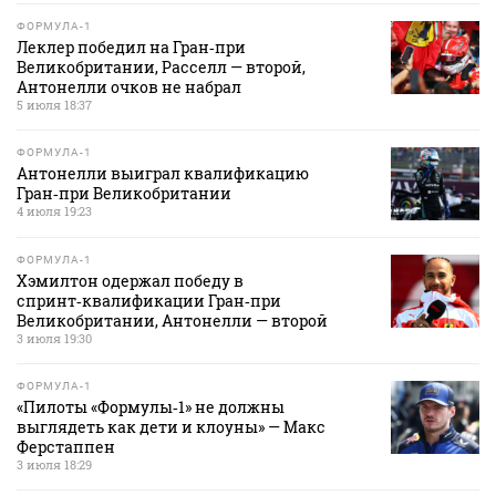
ФОРМУЛА-1
Леклер победил на Гран‑при
Великобритании, Расселл — второй,
Антонелли очков не набрал
5 июля 18:37
ФОРМУЛА-1
Антонелли выиграл квалификацию
Гран‑при Великобритании
4 июля 19:23
ФОРМУЛА-1
Хэмилтон одержал победу в
спринт‑квалификации Гран‑при
Великобритании, Антонелли — второй
3 июля 19:30
ФОРМУЛА-1
«Пилоты «Формулы‑1» не должны
выглядеть как дети и клоуны» — Макс
Ферстаппен
3 июля 18:29