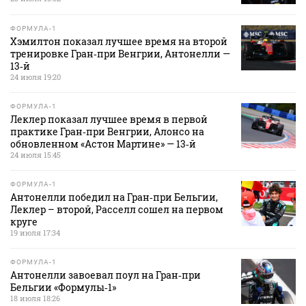
ФОРМУЛА-1
Хэмилтон показал лучшее время на второй
тренировке Гран‑при Венгрии, Антонелли —
13‑й
24 июля 19:20
ФОРМУЛА-1
Леклер показал лучшее время в первой
практике Гран‑при Венгрии, Алонсо на
обновленном «Астон Мартине» — 13‑й
24 июля 15:45
ФОРМУЛА-1
Антонелли победил на Гран‑при Бельгии,
Леклер – второй, Расселл сошел на первом
круге
19 июля 17:34
ФОРМУЛА-1
Антонелли завоевал поул на Гран‑при
Бельгии «Формулы‑1»
18 июля 18:26