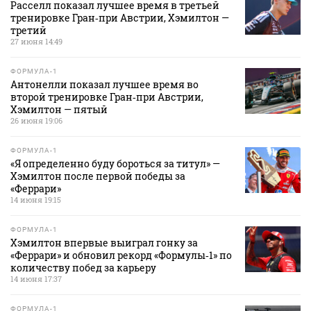
Расселл показал лучшее время в третьей
тренировке Гран‑при Австрии, Хэмилтон —
третий
27 июня 14:49
ФОРМУЛА-1
Антонелли показал лучшее время во
второй тренировке Гран‑при Австрии,
Хэмилтон — пятый
26 июня 19:06
ФОРМУЛА-1
«Я определенно буду бороться за титул» —
Хэмилтон после первой победы за
«Феррари»
14 июня 19:15
ФОРМУЛА-1
Хэмилтон впервые выиграл гонку за
«Феррари» и обновил рекорд «Формулы‑1» по
количеству побед за карьеру
14 июня 17:37
ФОРМУЛА-1