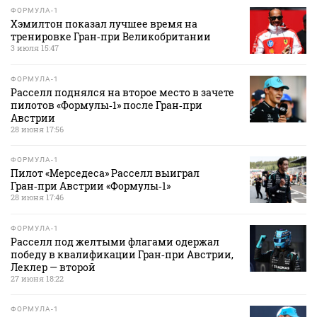
ФОРМУЛА-1
Хэмилтон показал лучшее время на
тренировке Гран‑при Великобритании
3 июля 15:47
ФОРМУЛА-1
Расселл поднялся на второе место в зачете
пилотов «Формулы‑1» после Гран‑при
Австрии
28 июня 17:56
ФОРМУЛА-1
Пилот «Мерседеса» Расселл выиграл
Гран‑при Австрии «Формулы‑1»
28 июня 17:46
ФОРМУЛА-1
Расселл под желтыми флагами одержал
победу в квалификации Гран‑при Австрии,
Леклер — второй
27 июня 18:22
ФОРМУЛА-1