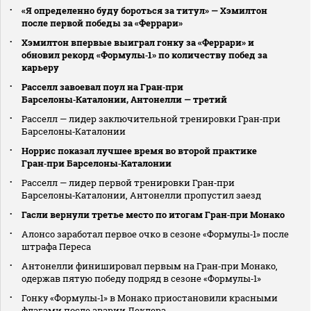
«Я определенно буду бороться за титул» — Хэмилтон
после первой победы за «Феррари»
Хэмилтон впервые выиграл гонку за «Феррари» и
обновил рекорд «Формулы‑1» по количеству побед за
карьеру
Расселл завоевал поул на Гран‑при
Барселоны‑Каталонии, Антонелли — третий
Расселл — лидер заключительной тренировки Гран‑при
Барселоны‑Каталонии
Норрис показал лучшее время во второй практике
Гран‑при Барселоны‑Каталонии
Расселл — лидер первой тренировки Гран‑при
Барселоны‑Каталонии, Антонелли пропустил заезд
Гасли вернули третье место по итогам Гран‑при Монако
Алонсо заработал первое очко в сезоне «Формулы‑1» после
штрафа Переса
Антонелли финишировал первым на Гран‑при Монако,
одержав пятую победу подряд в сезоне «Формулы‑1»
Гонку «Формулы‑1» в Монако приостановили красными
флагами после аварии Леклера