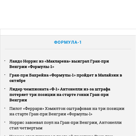
ФОРМУЛА-1
Ландо Норрис из «Макларена» выиграл Гран‑при
Венгрии «Формулы‑1»
Гран‑при Бахрейна «Формулы‑1» пройдет в Малайзии в
октябре
Лидер чемпионата «Ф‑1» Антонелли из‑за штрафа
потеряет три позиции на старте гонки Гран‑при
Венгрии
Пилот «Феррари» Хэмилтон оштрафован на три позиции
на старте Гран‑при Венгрии «Формулы‑1»
Норрис завоевал поул на Гран‑при Венгрии, Антонелли
стал четвертым