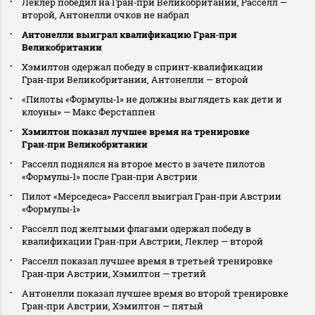
Леклер победил на Гран‑при Великобритании, Расселл —
второй, Антонелли очков не набрал
Антонелли выиграл квалификацию Гран‑при
Великобритании
Хэмилтон одержал победу в спринт‑квалификации
Гран‑при Великобритании, Антонелли — второй
«Пилоты «Формулы‑1» не должны выглядеть как дети и
клоуны» — Макс Ферстаппен
Хэмилтон показал лучшее время на тренировке
Гран‑при Великобритании
Расселл поднялся на второе место в зачете пилотов
«Формулы‑1» после Гран‑при Австрии
Пилот «Мерседеса» Расселл выиграл Гран‑при Австрии
«Формулы‑1»
Расселл под желтыми флагами одержал победу в
квалификации Гран‑при Австрии, Леклер — второй
Расселл показал лучшее время в третьей тренировке
Гран‑при Австрии, Хэмилтон — третий
Антонелли показал лучшее время во второй тренировке
Гран‑при Австрии, Хэмилтон — пятый