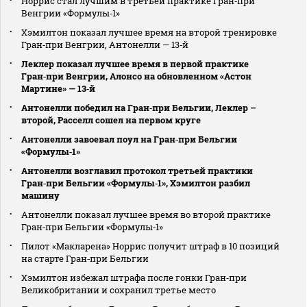
Норрис стал лучшим в третьей практике Гран‑при
Венгрии «Формулы‑1»
Хэмилтон показал лучшее время на второй тренировке
Гран‑при Венгрии, Антонелли — 13‑й
Леклер показал лучшее время в первой практике
Гран‑при Венгрии, Алонсо на обновленном «Астон
Мартине» — 13‑й
Антонелли победил на Гран‑при Бельгии, Леклер –
второй, Расселл сошел на первом круге
Антонелли завоевал поул на Гран‑при Бельгии
«Формулы‑1»
Антонелли возглавил протокол третьей практики
Гран‑при Бельгии «Формулы‑1», Хэмилтон разбил
машину
Антонелли показал лучшее время во второй практике
Гран‑при Бельгии «Формулы‑1»
Пилот «Макларена» Норрис получит штраф в 10 позиций
на старте Гран‑при Бельгии
Хэмилтон избежал штрафа после гонки Гран‑при
Великобритании и сохранил третье место