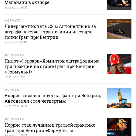
Малайзии в октябре
26 июля 14:00
ФОРМУЛА-1
Лидер чемпионата «Ф‑1» Антонелли из‑за
штрафа потеряет три позиции на старте
гонки Гран‑при Венгрии
25 июля 22:15
ФОРМУЛА-1
Пилот «Феррари» Хэмилтон оштрафован на
три позиции на старте Гран‑при Венгрии
«Формулы‑1»
25 июля 20:31
ФОРМУЛА-1
Норрис завоевал поул на Гран‑при Венгрии,
Антонелли стал четвертым
25 июля 18:09
ФОРМУЛА-1
Норрис стал лучшим в третьей практике
Гран‑при Венгрии «Формулы‑1»
25 июля 15:02