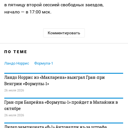
в пятницу второй сессией свободных заездов,
начало — в 17:00 мск.
Комментировать
ПО ТЕМЕ
Ландо Норрис
Формула-1
Ландо Норрис из «Макларена» выиграл Гран‑при
Венгрии «Формулы‑1»
26 июля 2026
Гран‑при Бахрейна «Формулы‑1» пройдет в Малайзии в
октябре
26 июля 2026
Лидер чемпионата «Ф‑1» Антонелли из‑за штрафа