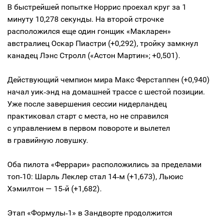
В быстрейшей попытке Норрис проехал круг за 1
минуту 10,278 секунды. На второй строчке
расположился еще один гонщик «Макларен»
австралиец Оскар Пиастри (+0,292), тройку замкнул
канадец Лэнс Стролл («Астон Мартин»; +0,501).
Действующий чемпион мира Макс Ферстаппен (+0,940)
начал уик‑энд на домашней трассе с шестой позиции.
Уже после завершения сессии нидерландец
практиковал старт с места, но не справился
с управлением в первом повороте и вылетел
в гравийную ловушку.
Оба пилота «Феррари» расположились за пределами
топ‑10: Шарль Леклер стал 14‑м (+1,673), Льюис
Хэмилтон — 15‑й (+1,682).
Этап «Формулы‑1» в Зандворте продолжится