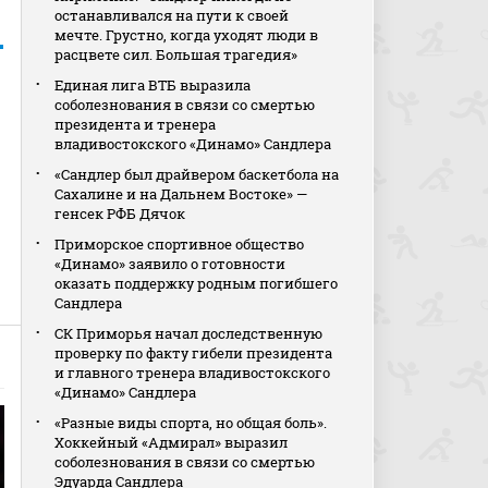
останавливался на пути к своей
мечте. Грустно, когда уходят люди в
расцвете сил. Большая трагедия»
Единая лига ВТБ выразила
соболезнования в связи со смертью
президента и тренера
владивостокского «Динамо» Сандлера
«Сандлер был драйвером баскетбола на
Сахалине и на Дальнем Востоке» —
генсек РФБ Дячок
Приморское спортивное общество
«Динамо» заявило о готовности
оказать поддержку родным погибшего
Сандлера
СК Приморья начал доследственную
проверку по факту гибели президента
и главного тренера владивостокского
«Динамо» Сандлера
«Разные виды спорта, но общая боль».
Хоккейный «Адмирал» выразил
соболезнования в связи со смертью
Эдуарда Сандлера