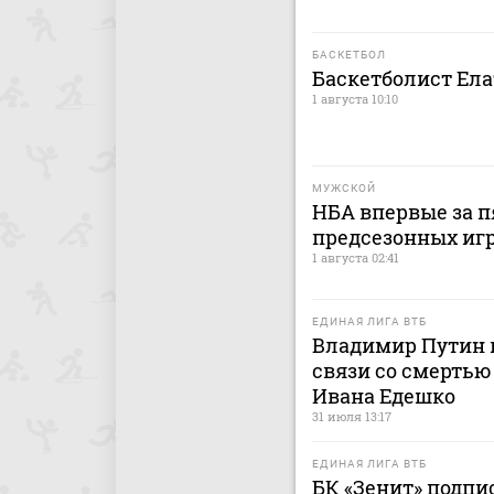
БАСКЕТБОЛ
Баскетболист Ел
1 августа 10:10
МУЖСКОЙ
НБА впервые за п
предсезонных иг
1 августа 02:41
ЕДИНАЯ ЛИГА ВТБ
Владимир Путин 
связи со смерть
Ивана Едешко
31 июля 13:17
ЕДИНАЯ ЛИГА ВТБ
БК «Зенит» подпи