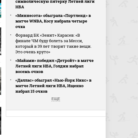
символическую пятерку Летней лиги
НБА
«Миннесота» обыграла «Портленд» в
матче WNBA, Косу набрала четыре
очка
Форвард БК «Зенит» Карасев: «В
финале ЧМ буду болеть за Месси,
который в 39 лет творит такие вещи.
Это очень круто»
«Майами» победил «Детройт» в матче
Летней лиги НБА, Голдин набрал
восемь очков
«Даллас» обыграл «Нью‑Йорк Никс» в
матче Летней лиги НБА, Ищенко
набрал 15 очков
ЕЩЕ