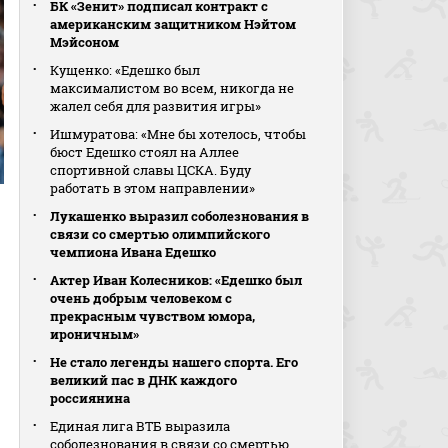
БК «Зенит» подписал контракт с
американским защитником Нэйтом
Мэйсоном
Кущенко: «Едешко был
максималистом во всем, никогда не
жалел себя для развития игры»
Ишмуратова: «Мне бы хотелось, чтобы
бюст Едешко стоял на Аллее
спортивной славы ЦСКА. Буду
работать в этом направлении»
Лукашенко выразил соболезнования в
связи со смертью олимпийского
чемпиона Ивана Едешко
Актер Иван Колесников: «Едешко был
очень добрым человеком с
прекрасным чувством юмора,
ироничным»
Не стало легенды нашего спорта. Его
великий пас в ДНК каждого
россиянина
Единая лига ВТБ выразила
соболезнования в связи со смертью