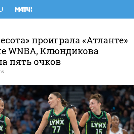
есота» проиграла «Атланте»
че WNBA, Клюндикова
ла пять очков
:35