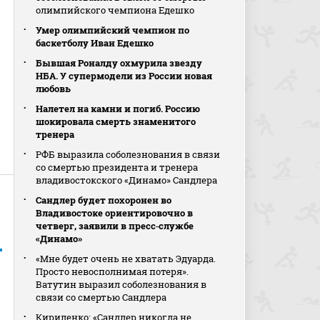
олимпийского чемпиона Едешко
Умер олимпийский чемпион по
баскетболу Иван Едешко
Бывшая Роналду охмурила звезду
НБА. У супермодели из России новая
любовь
Налетел на камни и погиб. Россию
шокировала смерть знаменитого
тренера
РФБ выразила соболезнования в связи
со смертью президента и тренера
владивостокского «Динамо» Сандлера
Сандлер будет похоронен во
Владивостоке ориентировочно в
четверг, заявили в пресс‑службе
«Динамо»
«Мне будет очень не хватать Эдуарда.
Просто невосполнимая потеря».
Ватутин выразил соболезнования в
связи со смертью Сандлера
Кириленко: «Сандлер никогда не