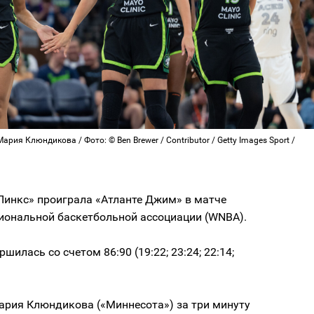
ария Клюндикова / Фото: © Ben Brewer / Contributor / Getty Images Sport /
Линкс» проиграла «Атланте Джим» в матче
иональной баскетбольной ассоциации (WNBA).
шилась со счетом 86:90 (19:22; 23:24; 22:14;
ария Клюндикова («Миннесота») за три минуту