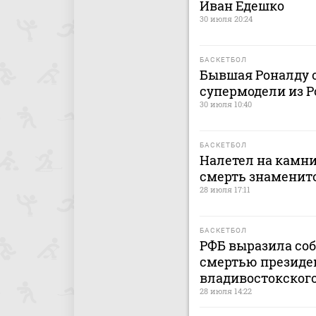
Иван Едешко
30 июля 20:24
БАСКЕТБОЛ
Бывшая Роналду о
супермодели из Р
30 июля 10:40
БАСКЕТБОЛ
Налетел на камни
смерть знаменито
28 июля 17:11
БАСКЕТБОЛ
РФБ выразила соб
смертью президен
владивостокског
28 июля 14:22