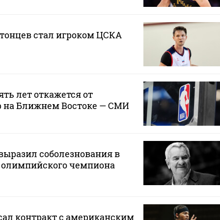
атонцев стал игроком ЦСКА
ять лет откажется от
р на Ближнем Востоке — СМИ
выразил соболезнования в
ю олимпийского чемпиона
сал контракт с американским