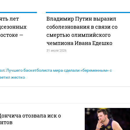
ять лет
Владимир Путин выразил
дсезонных
соболезнования в связи со
остоке —
смертью олимпийского
чемпиона Ивана Едешко
31 июля 2026
ол
:
Лучшего баскетболиста мира сделали «беременным» с
ветил жестко
ончича отозвала иск о
нтов