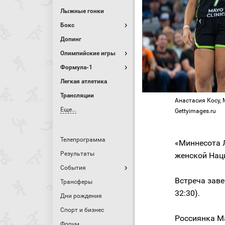
Лыжные гонки
Бокс
Допинг
Олимпийские игры
Формула-1
Легкая атлетика
Трансляции
Анастасия Косу, М
Еще...
Gettyimages.ru
Телепрограмма
«Миннесота 
Результаты
женской Нац
События
Встреча завер
Трансферы
32:30).
Дни рождения
Спорт и бизнес
Россиянка М
Форум