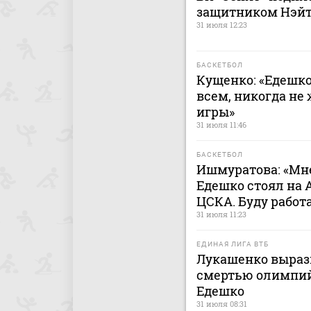
защитником Нэй
31 июля 12:23
БАСКЕТБОЛ
Кущенко: «Едешк
всем, никогда не
игры»
31 июля 11:46
БАСКЕТБОЛ
Ишмуратова: «Мне
Едешко стоял на 
ЦСКА. Буду работ
31 июля 11:23
ЕДИНАЯ ЛИГА ВТБ
Лукашенко вырази
смертью олимпий
Едешко
31 июля 08:31