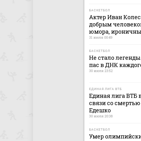
БАСКЕТБОЛ
Актер Иван Колес
добрым человеко
юмора, ироничн
31 июля 00:49
БАСКЕТБОЛ
Не стало легенды
пас в ДНК каждог
30 июля 23:52
ЕДИНАЯ ЛИГА ВТБ
Единая лига ВТБ 
связи со смерть
Едешко
30 июля 20:38
БАСКЕТБОЛ
Умер олимпийски