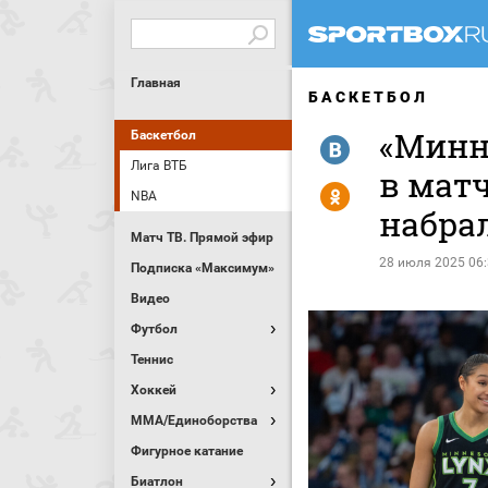
Главная
БАСКЕТБОЛ
«Минн
Баскетбол
R
Лига ВТБ
в мат
Y
NBA
набра
Матч ТВ. Прямой эфир
28 июля 2025 06
Подписка «Максимум»
Видео
Футбол
Теннис
Хоккей
MMA/Единоборства
Фигурное катание
Биатлон