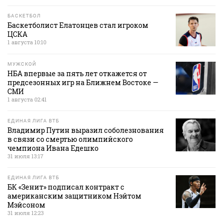
БАСКЕТБОЛ
Баскетболист Елатонцев стал игроком
ЦСКА
1 августа 10:10
МУЖСКОЙ
НБА впервые за пять лет откажется от
предсезонных игр на Ближнем Востоке —
СМИ
1 августа 02:41
ЕДИНАЯ ЛИГА ВТБ
Владимир Путин выразил соболезнования
в связи со смертью олимпийского
чемпиона Ивана Едешко
31 июля 13:17
ЕДИНАЯ ЛИГА ВТБ
БК «Зенит» подписал контракт с
американским защитником Нэйтом
Мэйсоном
31 июля 12:23