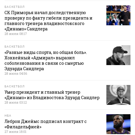
БАСКЕТБОЛ
СК Приморья начал доследственную
проверку по факту гибели президента и
главного тренера владивостокского
«Динамо» Сандлера
28 июля 08:17
БАСКЕТБОЛ
«Разные виды спорта, но общая боль».
Хоккейный «Адмирал» выразил
соболезнования в связи со смертью
Эдуарда Сандлера
28 июля 04:56
БАСКЕТБОЛ
Умер президент и главный тренер
«Динамо» из Владивостока Эдуард Сандлер
28 июля 03:12
НБА
Леброн Джеймс подписал контракт с
«Филадельфией»
27 июля 18:01