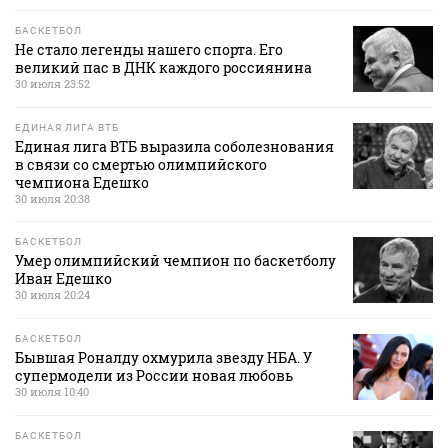
БАСКЕТБОЛ
Не стало легенды нашего спорта. Его
великий пас в ДНК каждого россиянина
30 июля 23:52
ЕДИНАЯ ЛИГА ВТБ
Единая лига ВТБ выразила соболезнования
в связи со смертью олимпийского
чемпиона Едешко
30 июля 20:38
БАСКЕТБОЛ
Умер олимпийский чемпион по баскетболу
Иван Едешко
30 июля 20:24
БАСКЕТБОЛ
Бывшая Роналду охмурила звезду НБА. У
супермодели из России новая любовь
30 июля 10:40
БАСКЕТБОЛ