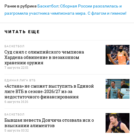
Ранее в рубрике
Баскетбол
:
Сборная России разозлилась и
разгромила участника чемпионата мира. С флагом и гимном!
ЧИТАТЬ ЕЩЕ
БАСКЕТБОЛ
Суд снял с олимпийского чемпиона
Хардена обвинение в незаконном
хранении оружия
7 августа 22:01
ЕДИНАЯ ЛИГА ВТБ
«Астана» не сможет выступить в Единой
лиге ВТБ в сезоне‑2026/27 из‑за
недостаточного финансирования
6 августа 16:16
БАСКЕТБОЛ
Бывшая невеста Дончича отозвала иск о
взыскании алиментов
5 августа 03:32