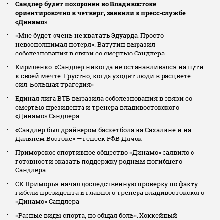
Сандлер будет похоронен во Владивостоке
ориентировочно в четверг, заявили в пресс‑службе
«Динамо»
«Мне будет очень не хватать Эдуарда. Просто
невосполнимая потеря». Ватутин выразил
соболезнования в связи со смертью Сандлера
Кириленко: «Сандлер никогда не останавливался на пути
к своей мечте. Грустно, когда уходят люди в расцвете
сил. Большая трагедия»
Единая лига ВТБ выразила соболезнования в связи со
смертью президента и тренера владивостокского
«Динамо» Сандлера
«Сандлер был драйвером баскетбола на Сахалине и на
Дальнем Востоке» — генсек РФБ Дячок
Приморское спортивное общество «Динамо» заявило о
готовности оказать поддержку родным погибшего
Сандлера
СК Приморья начал доследственную проверку по факту
гибели президента и главного тренера владивостокского
«Динамо» Сандлера
«Разные виды спорта, но общая боль». Хоккейный