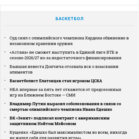
БАСКЕТБОЛ
Суд снял с олимпийского чемпиона Хардена обвинение в
незаконном хранении оружия
«Астана» не сможет выступить в Единой лиге ВТБ в
сезоне‑2026/27 из‑за недостаточного финансирования
Бывшая невеста Дончича отозвала иск о взыскании
алиментов
Баскетболист Елатонцев стал игроком ЦСКА
НБА впервые за пять лет откажется от предсезонных
игр на Ближнем Востоке — СМИ
Владимир Путин выразил соболезнования в связи со
смертью олимпийского чемпиона Ивана Едешко
БК «Зенит» подписал контракт с американским
защитником Нэйтом Мэйсоном
Кущенко: «Едешко был максималистом во всем, никогда
не жалел себя для развития игры»