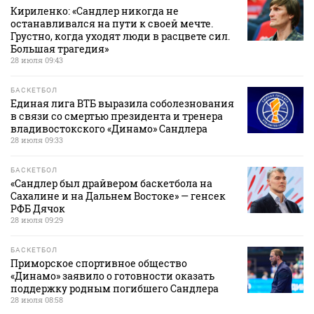
Кириленко: «Сандлер никогда не
останавливался на пути к своей мечте.
Грустно, когда уходят люди в расцвете сил.
Большая трагедия»
28 июля 09:43
БАСКЕТБОЛ
Единая лига ВТБ выразила соболезнования
в связи со смертью президента и тренера
владивостокского «Динамо» Сандлера
28 июля 09:33
БАСКЕТБОЛ
«Сандлер был драйвером баскетбола на
Сахалине и на Дальнем Востоке» — генсек
РФБ Дячок
28 июля 09:29
БАСКЕТБОЛ
Приморское спортивное общество
«Динамо» заявило о готовности оказать
поддержку родным погибшего Сандлера
28 июля 08:58