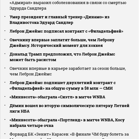
«Адмирал» выразил соболезнования в связи со смертью
Эдуарда Сандлера
Умер президент и главный тренер «Динамо» из
Владивостока Эдуард Сандлер
Леброн Джеймс подписал контракт с «Филадельфией»
Овечкину впервые заплатят больше, чем Леброну
Джеймсу. Исторический момент для хоккея
Дональд Трамп предположил, что Леброн Джеймс
может быть расистом
Овечкин впервые в карьере заработает за сезон больше,
чем Леброн Джеймс
Леброн Джеймс подпишет двухлетний контракт с
«Филадельфией» на общую сумму в $8 млн — СМИ
«Миннесота» обыграла «Сиэтл» в матче WNBA
Дёмин вошел во вторую символическую пятерку Летней
лиги НБА
«Миннесота» обыграла «Портленд» в матче WNBA, Косу
набрала четыре очка
Форвард БК «Зенит» Карасев: «В финале ЧМ буду болеть за