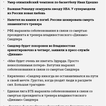
Умер олимпийский чемпион по баскетболу Иван Едешко
Бывшая Роналду охмурила звезду НБА. У супермодели
из России новая любовь
Налетел на камни и погиб. Россию шокировала смерть
знаменитого тренера
РФБ выразила соболезнования в связи со смертью
президента и тренера владивостокского «Динамо»
Сандлера
Сандлер будет похоронен во Владивостоке
ориентировочно в четверг, заявили в пресс‑службе
«Динамо»
«Мне будет очень не хватать Эдуарда. Просто
невосполнимая потеря». Ватутин выразил
соболезнования в связи со смертью Сандлера
Кириленко: «Сандлер никогда не останавливался на пути
к своей мечте. Грустно, когда уходят люди в расцвете
сил. Большая трагедия»
Единая лига ВТБ выразила соболезнования в связи со
смертью президента и тренера владивостокского
«Динамо» Сандлера