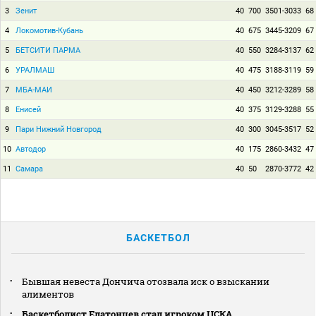
3
Зенит
40
700
3501-3033
68
4
Локомотив-Кубань
40
675
3445-3209
67
5
БЕТСИТИ ПАРМА
40
550
3284-3137
62
6
УРАЛМАШ
40
475
3188-3119
59
7
МБА-МАИ
40
450
3212-3289
58
8
Енисей
40
375
3129-3288
55
9
Пари Нижний Новгород
40
300
3045-3517
52
10
Автодор
40
175
2860-3432
47
11
Самара
40
50
2870-3772
42
БАСКЕТБОЛ
Бывшая невеста Дончича отозвала иск о взыскании
алиментов
Баскетболист Елатонцев стал игроком ЦСКА