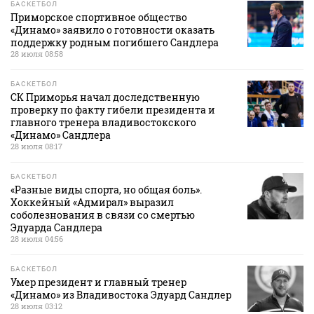
БАСКЕТБОЛ
Приморское спортивное общество
«Динамо» заявило о готовности оказать
поддержку родным погибшего Сандлера
28 июля 08:58
БАСКЕТБОЛ
СК Приморья начал доследственную
проверку по факту гибели президента и
главного тренера владивостокского
«Динамо» Сандлера
28 июля 08:17
БАСКЕТБОЛ
«Разные виды спорта, но общая боль».
Хоккейный «Адмирал» выразил
соболезнования в связи со смертью
Эдуарда Сандлера
28 июля 04:56
БАСКЕТБОЛ
Умер президент и главный тренер
«Динамо» из Владивостока Эдуард Сандлер
28 июля 03:12