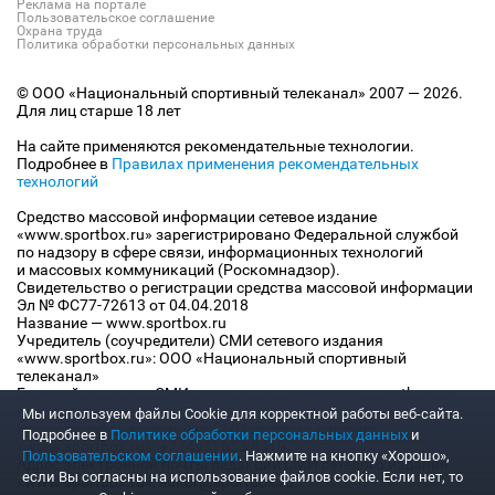
Реклама на портале
Пользовательское соглашение
Охрана труда
Политика обработки персональных данных
© ООО «Национальный спортивный телеканал» 2007 — 2026.
Для лиц старше 18 лет
На сайте применяются рекомендательные технологии.
Подробнее в
Правилах применения рекомендательных
технологий
Средство массовой информации сетевое издание
«www.sportbox.ru» зарегистрировано Федеральной службой
по надзору в сфере связи, информационных технологий
и массовых коммуникаций (Роскомнадзор).
Свидетельство о регистрации средства массовой информации
Эл № ФС77-72613 от 04.04.2018
Название — www.sportbox.ru
Учредитель (соучредители) СМИ сетевого издания
«www.sportbox.ru»: ООО «Национальный спортивный
телеканал»
Главный редактор СМИ сетевого издания «www.sportbox.ru»:
Конов В.А.
Мы используем файлы Сookie для корректной работы веб-сайта.
Номер телефона редакции СМИ сетевого издания
Подробнее в
Политике обработки персональных данных
и
«www.sportbox.ru»: +7 (495) 653 8419
Пользовательском соглашении
. Нажмите на кнопку «Хорошо»,
Адрес электронной почты редакции СМИ сетевого издания
если Вы согласны на использование файлов cookie. Если нет, то
«www.sportbox.ru»: editor@sportbox.ru