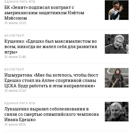
ЕДИНАЯ ЛИГА ВТБ
БК «Зенит» подписал контракт с
американским защитником Нэйтом
Мэйсоном
31 июля 12:23
БАСКЕТБОЛ
Кущенко: «Едешко был максималистом во
всем, никогда не жалел себя для развития
игры»
31 июля 11:46
БАСКЕТБОЛ
Ишмуратова: «Мне бы хотелось, чтобы бюст
Едешко стоял на Аллее спортивной славы
ЦСКА. Буду работать в этом направлении»
31 июля 11:23
ЕДИНАЯ ЛИГА ВТБ
Лукашенко выразил соболезнования в
связи со смертью олимпийского чемпиона
Ивана Едешко
31 июля 08:31