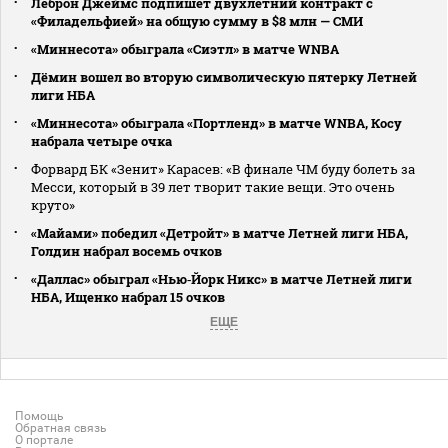
Леброн Джеймс подпишет двухлетний контракт с
«Филадельфией» на общую сумму в $8 млн — СМИ
«Миннесота» обыграла «Сиэтл» в матче WNBA
Дёмин вошел во вторую символическую пятерку Летней
лиги НБА
«Миннесота» обыграла «Портленд» в матче WNBA, Косу
набрала четыре очка
Форвард БК «Зенит» Карасев: «В финале ЧМ буду болеть за
Месси, который в 39 лет творит такие вещи. Это очень
круто»
«Майами» победил «Детройт» в матче Летней лиги НБА,
Голдин набрал восемь очков
«Даллас» обыграл «Нью‑Йорк Никс» в матче Летней лиги
НБА, Ищенко набрал 15 очков
ЕЩЕ
Помощь
Обратная связь
О портале