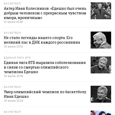
БАСКЕТБОЛ
Актер Иван Колесников: «Едешко был очень
добрым человеком с прекрасным чувством
юмора, ироничным»
31 июля 00:49
БАСКЕТБОЛ
Не стало легенды нашего спорта. Его
великий пас в ДНК каждого россиянина
30 июля 23:52
ЕДИНАЯ ЛИГА ВТБ
Единая лига ВТБ выразила соболезнования
в связи со смертью олимпийского
чемпиона Едешко
30 июля 20:38
БАСКЕТБОЛ
Умер олимпийский чемпион по баскетболу
Иван Едешко
30 июля 20:24
БАСКЕТБОЛ