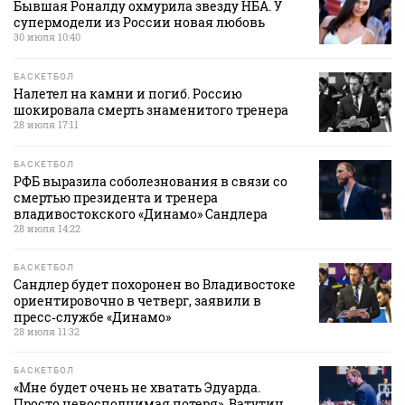
Бывшая Роналду охмурила звезду НБА. У
супермодели из России новая любовь
30 июля 10:40
БАСКЕТБОЛ
Налетел на камни и погиб. Россию
шокировала смерть знаменитого тренера
28 июля 17:11
БАСКЕТБОЛ
РФБ выразила соболезнования в связи со
смертью президента и тренера
владивостокского «Динамо» Сандлера
28 июля 14:22
БАСКЕТБОЛ
Сандлер будет похоронен во Владивостоке
ориентировочно в четверг, заявили в
пресс‑службе «Динамо»
28 июля 11:32
БАСКЕТБОЛ
«Мне будет очень не хватать Эдуарда.
Просто невосполнимая потеря». Ватутин