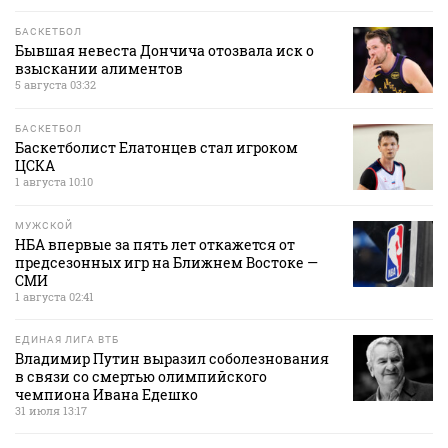
БАСКЕТБОЛ
Бывшая невеста Дончича отозвала иск о
взыскании алиментов
5 августа 03:32
БАСКЕТБОЛ
Баскетболист Елатонцев стал игроком
ЦСКА
1 августа 10:10
МУЖСКОЙ
НБА впервые за пять лет откажется от
предсезонных игр на Ближнем Востоке —
СМИ
1 августа 02:41
ЕДИНАЯ ЛИГА ВТБ
Владимир Путин выразил соболезнования
в связи со смертью олимпийского
чемпиона Ивана Едешко
31 июля 13:17