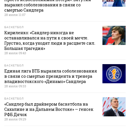
выразил соболезнования в связи со
смертью Сандлера
28 июля 11:07
БАСКЕТБОЛ
Кириленко: «Сандлер никогда не
останавливался на пути к своей мечте.
Грустно, когда уходят люди в расцвете сил.
Большая трагедия»
28 июля 09:43
БАСКЕТБОЛ
Единая лига ВТБ выразила соболезнования
в связи со смертью президента и тренера
владивостокского «Динамо» Сандлера
28 июля 09:33
БАСКЕТБОЛ
«Сандлер был драйвером баскетбола на
Сахалине и на Дальнем Востоке» — генсек
РФБ Дячок
28 июля 09:29