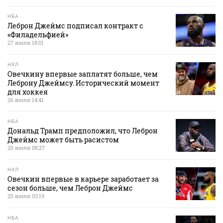
НБА
Леброн Джеймс подписал контракт с
«Филадельфией»
27 июля 18:01
НХЛ
Овечкину впервые заплатят больше, чем
Леброну Джеймсу. Исторический момент
для хоккея
26 июля 14:41
НБА
Дональд Трамп предположил, что Леброн
Джеймс может быть расистом
25 июля 08:27
НХЛ
Овечкин впервые в карьере заработает за
сезон больше, чем Леброн Джеймс
25 июля 03:19
НБА