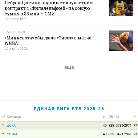
Леброн Джеймс подпишет двухлетний
контракт с «Филадельфией» на общую
сумму в $8 млн — СМИ
24 июля 18:59
БАСКЕТБОЛ
«Миннесота» обыграла «Сиэтл» в матче
WNBA
23 июля 00:24
ЕЩЕ
ЕДИНАЯ ЛИГА ВТБ 2025-26
№
Команда
И
ДВ
М
О
1
ЦСКА
40
925
3723-2971
77
2
УНИКС
40
825
3471-2961
73