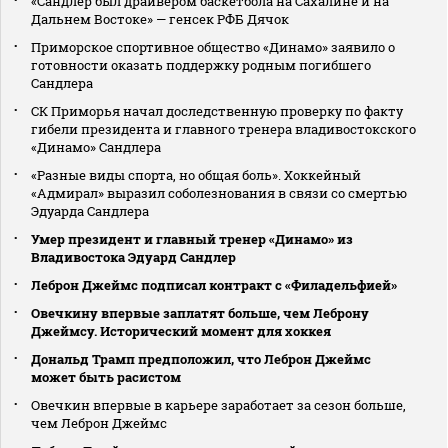
«Сандлер был драйвером баскетбола на Сахалине и на
Дальнем Востоке» — генсек РФБ Дячок
Приморское спортивное общество «Динамо» заявило о
готовности оказать поддержку родным погибшего
Сандлера
СК Приморья начал доследственную проверку по факту
гибели президента и главного тренера владивостокского
«Динамо» Сандлера
«Разные виды спорта, но общая боль». Хоккейный
«Адмирал» выразил соболезнования в связи со смертью
Эдуарда Сандлера
Умер президент и главный тренер «Динамо» из
Владивостока Эдуард Сандлер
Леброн Джеймс подписал контракт с «Филадельфией»
Овечкину впервые заплатят больше, чем Леброну
Джеймсу. Исторический момент для хоккея
Дональд Трамп предположил, что Леброн Джеймс
может быть расистом
Овечкин впервые в карьере заработает за сезон больше,
чем Леброн Джеймс