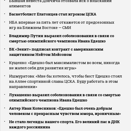
Бывшая невеста Дончича отозвала иск о взыскании
алиментов
Баскетболист Елатонцев стал игроком ЦСКА
НБА впервые за пять лет откажется от предсезонных
игр на Ближнем Востоке — СМИ
Владимир Путин выразил соболезнования в связи со
смертью олимпийского чемпиона Ивана Едешко
БК «Зенит» подписал контракт с американским
защитником Нэйтом Мэйсоном
Кущенко: «Едешко был максималистом во всем, никогда
не жалел себя для развития игры»
Ишмуратова: «Мне бы хотелось, чтобы бюст Едешко стоял
на Аллее спортивной славы ЦСКА. Буду работать в этом
направлении»
Лукашенко выразил соболезнования в связи со смертью
олимпийского чемпиона Ивана Едешко
Актер Иван Колесников: «Едешко был очень добрым
человеком с прекрасным чувством юмора, ироничным»
Не стало легенды нашего спорта. Его великий пас в ДНК
каждого россиянина