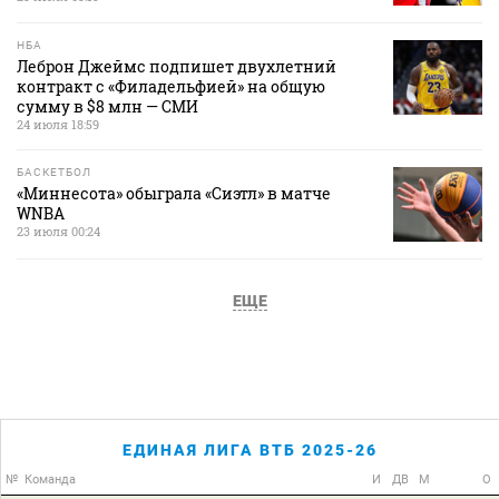
НБА
Леброн Джеймс подпишет двухлетний
контракт с «Филадельфией» на общую
сумму в $8 млн — СМИ
24 июля 18:59
БАСКЕТБОЛ
«Миннесота» обыграла «Сиэтл» в матче
WNBA
23 июля 00:24
ЕЩЕ
ЕДИНАЯ ЛИГА ВТБ 2025-26
№
Команда
И
ДВ
М
О