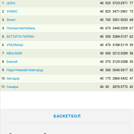
1
ЦСКА
40
925
3723-2971
77
2
УНИКС
40
825
3471-2961
73
3
Зенит
40
700
3501-3033
68
4
Локомотив-Кубань
40
675
3445-3209
67
5
БЕТСИТИ ПАРМА
40
550
3284-3137
62
6
УРАЛМАШ
40
475
3188-3119
59
7
МБА-МАИ
40
450
3212-3289
58
8
Енисей
40
375
3129-3288
55
9
Пари Нижний Новгород
40
300
3045-3517
52
10
Автодор
40
175
2860-3432
47
11
Самара
40
50
2870-3772
42
БАСКЕТБОЛ