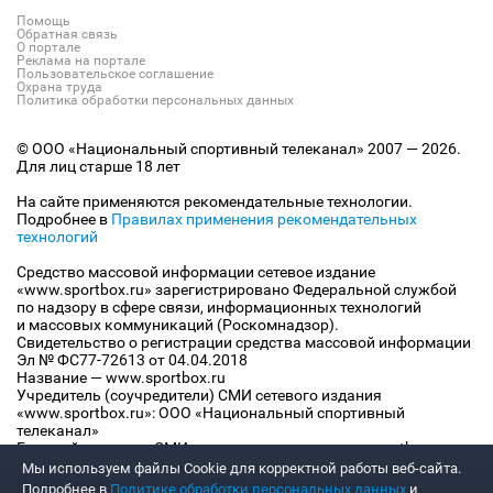
Помощь
Обратная связь
О портале
Реклама на портале
Пользовательское соглашение
Охрана труда
Политика обработки персональных данных
© ООО «Национальный спортивный телеканал» 2007 — 2026.
Для лиц старше 18 лет
На сайте применяются рекомендательные технологии.
Подробнее в
Правилах применения рекомендательных
технологий
Средство массовой информации сетевое издание
«www.sportbox.ru» зарегистрировано Федеральной службой
по надзору в сфере связи, информационных технологий
и массовых коммуникаций (Роскомнадзор).
Свидетельство о регистрации средства массовой информации
Эл № ФС77-72613 от 04.04.2018
Название — www.sportbox.ru
Учредитель (соучредители) СМИ сетевого издания
«www.sportbox.ru»: ООО «Национальный спортивный
телеканал»
Главный редактор СМИ сетевого издания «www.sportbox.ru»:
Конов В.А.
Мы используем файлы Сookie для корректной работы веб-сайта.
Номер телефона редакции СМИ сетевого издания
Подробнее в
Политике обработки персональных данных
и