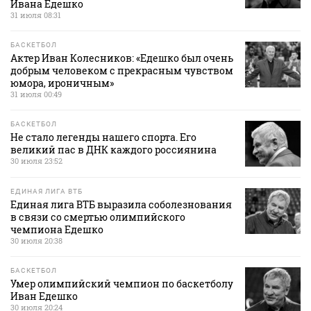
Ивана Едешко
31 июля 08:31
БАСКЕТБОЛ
Актер Иван Колесников: «Едешко был очень
добрым человеком с прекрасным чувством
юмора, ироничным»
31 июля 00:49
БАСКЕТБОЛ
Не стало легенды нашего спорта. Его
великий пас в ДНК каждого россиянина
30 июля 23:52
ЕДИНАЯ ЛИГА ВТБ
Единая лига ВТБ выразила соболезнования
в связи со смертью олимпийского
чемпиона Едешко
30 июля 20:38
БАСКЕТБОЛ
Умер олимпийский чемпион по баскетболу
Иван Едешко
30 июля 20:24