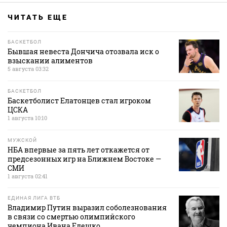
ЧИТАТЬ ЕЩЕ
БАСКЕТБОЛ
Бывшая невеста Дончича отозвала иск о
взыскании алиментов
5 августа 03:32
БАСКЕТБОЛ
Баскетболист Елатонцев стал игроком
ЦСКА
1 августа 10:10
МУЖСКОЙ
НБА впервые за пять лет откажется от
предсезонных игр на Ближнем Востоке —
СМИ
1 августа 02:41
ЕДИНАЯ ЛИГА ВТБ
Владимир Путин выразил соболезнования
в связи со смертью олимпийского
чемпиона Ивана Едешко