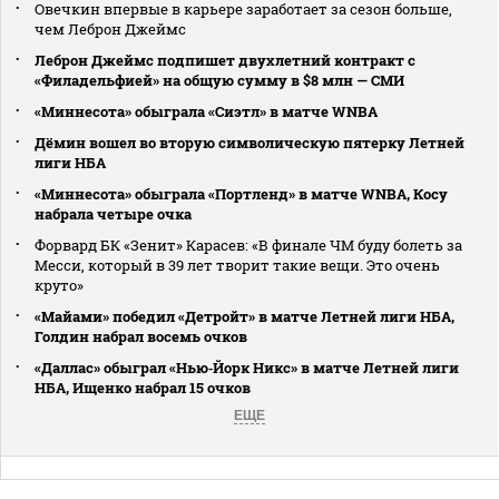
Овечкин впервые в карьере заработает за сезон больше,
чем Леброн Джеймс
Леброн Джеймс подпишет двухлетний контракт с
«Филадельфией» на общую сумму в $8 млн — СМИ
«Миннесота» обыграла «Сиэтл» в матче WNBA
Дёмин вошел во вторую символическую пятерку Летней
лиги НБА
«Миннесота» обыграла «Портленд» в матче WNBA, Косу
набрала четыре очка
Форвард БК «Зенит» Карасев: «В финале ЧМ буду болеть за
Месси, который в 39 лет творит такие вещи. Это очень
круто»
«Майами» победил «Детройт» в матче Летней лиги НБА,
Голдин набрал восемь очков
«Даллас» обыграл «Нью‑Йорк Никс» в матче Летней лиги
НБА, Ищенко набрал 15 очков
ЕЩЕ