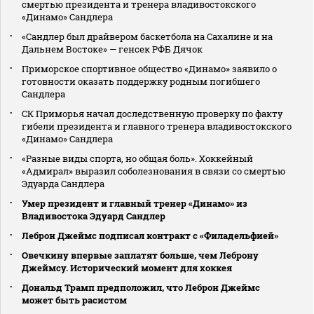
смертью президента и тренера владивостокского
«Динамо» Сандлера
«Сандлер был драйвером баскетбола на Сахалине и на
Дальнем Востоке» — генсек РФБ Дячок
Приморское спортивное общество «Динамо» заявило о
готовности оказать поддержку родным погибшего
Сандлера
СК Приморья начал доследственную проверку по факту
гибели президента и главного тренера владивостокского
«Динамо» Сандлера
«Разные виды спорта, но общая боль». Хоккейный
«Адмирал» выразил соболезнования в связи со смертью
Эдуарда Сандлера
Умер президент и главный тренер «Динамо» из
Владивостока Эдуард Сандлер
Леброн Джеймс подписал контракт с «Филадельфией»
Овечкину впервые заплатят больше, чем Леброну
Джеймсу. Исторический момент для хоккея
Дональд Трамп предположил, что Леброн Джеймс
может быть расистом