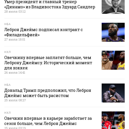
Умер президент и главный тренер
«Динамо» из Владивостока Эдуард Сандлер
28 июля 03:12
НБА
Леброн Джеймс подписал контракт с
«Филадельфией»
27 июля 18:01
НХЛ
Овечкину впервые заплатят больше, чем
Леброну Джеймсу. Исторический момент
для хоккея
26 июля 14:41
НБА
Дональд Трамп предположил, что Леброн
Джеймс может быть расистом
25 июля 08:27
НХЛ
Овечкин впервые в карьере заработает за
сезон больше, чем Леброн Джеймс
25 июля 03:19