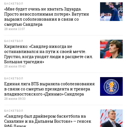
БАСКЕТБОЛ
«Мне будет очень не хватать Эдуарда.
Просто невосполнимая потеря». Ватутин
выразил соболезнования в связи со
смертью Сандлера
28 июля 11:07
БАСКЕТБОЛ
Кириленко: «Сандлер никогда не
останавливался на пути к своей мечте.
Грустно, когда уходят люди в расцвете сил.
Большая трагедия»
28 июля 09:43
БАСКЕТБОЛ
Единая лига ВТБ выразила соболезнования
в связи со смертью президента и тренера
владивостокского «Динамо» Сандлера
28 июля 09:33
БАСКЕТБОЛ
«Сандлер был драйвером баскетбола на
Сахалине и на Дальнем Востоке» — генсек
РФБ Дячок