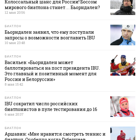
Колоссальный шанс для России! Боссом
мирового биатлона станет… Бьорндален?
12 мая 20:56
БИАТЛОН
Бьорндален заявил, что ему поступали
запросы о возможности возглавить IBU
10 мая 23:48
БИАТЛОН
Васильев: «Бьорндален может
баллотироваться на пост президента IBU.
Это главный и позитивный момент для
России и Белоруссии»
8 мая 15:42
БИАТЛОН
IBU сократил число российских
биатлонистов в пуле тестирования до 16
6 мая 20:37
БИАТЛОН
Аршавин: «Мне нравится смотреть теннис и
биатлон. Особенно когда Губерниев