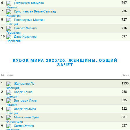
6
797
Джакомел Томмазо
7
736
Кристиансен Ветле-Сьястад
8
727
Понсилуома Мартин
9
716
Наврат Филипп
10
697
Дале Йоханнес
КУБОК МИРА 2025/26. ЖЕНЩИНЫ. ОБЩИЙ
ЗАЧЕТ
№
Имя
Очки
1
1135
Жанмонно Лу
2
958
Эберг Ханна
3
935
Виттоцци Лиза
4
922
Эберг Эльвира
5
881
Минккинен Суви
6
827
Симон Жулия