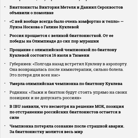
Биатлонисты Виктория Метеля и Даниил Серохвостов
объявили о помолвке
«С ней вообще всегда было очень комфортно и тепло» —
Луиза Носкова о Галине Куклевой
Россия прощается с великой биатлонисткой. От ее
победы на Олимпиаде до сих пор мурашки
Прощание с олимпийской чемпионкой по биатлону
Куклевой состоится 16 июля в Тюмени
Губерниев: «Полгода назад встретил Куклеву в аэропорту.
Она возвращалась после химиотерапии, сильно болела.
Это потеря для всех нас»
Умерла олимпийская чемпионка по биатлону Куклева
Роднина: «Лыжи и биатлон будут стоять упрямо на своих
позициях и не допускать россиян»
В IBU заявили, что несмотря на решение МОК, позиция
по отстранению российских биатлонистов остается в
силе
Чемпионка потеряла сознание после страшной аварии.
За биатлонистку молится весь мир