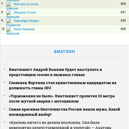
7
803
Магнуссон Анна
8
651
Мишело Осеан
9
639
Киркейде Марен
10
600
Бене Камилла
БИАТЛОН
Биатлонист Андрей Вьюхин будет выступать в
предстоящем сезоне в лыжных гонках
Словенец Фарчник стал единственным кандидатом на
должность главы IBU
«Торможения не было». Биатлонист пролетел 23 метра
после жуткой аварии с мотоциклом
Самая красивая биатлонистка России нашла мужа. Какой
неожиданный выбор!
«Куклева ничего не делала вполсилы. Она была
невероятно целеустремленной и упертой» — Ахатова