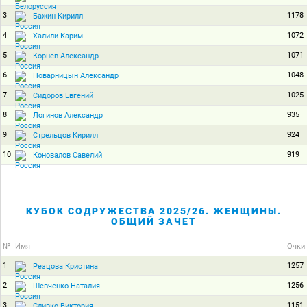
3
1178
Бажин Кирилл
4
1072
Халили Карим
5
1071
Корнев Александр
6
1048
Поварницын Александр
7
1025
Сидоров Евгений
8
935
Логинов Александр
9
924
Стрельцов Кирилл
10
919
Коновалов Савелий
КУБОК СОДРУЖЕСТВА 2025/26. ЖЕНЩИНЫ.
ОБЩИЙ ЗАЧЕТ
№
Имя
Очки
1
1257
Резцова Кристина
2
1256
Шевченко Наталия
3
1151
Сливко Виктория