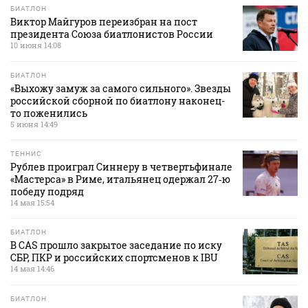
БИАТЛОН
Виктор Майгуров переизбран на пост
президента Союза биатлонистов России
10 июня 14:08
БИАТЛОН
«Выхожу замуж за самого сильного». Звезды
российской сборной по биатлону наконец-
то поженились
5 июня 14:49
ТЕННИС
Рублев проиграл Синнеру в четвертьфинале
«Мастерса» в Риме, итальянец одержал 27‑ю
победу подряд
14 мая 15:54
БИАТЛОН
В CAS прошло закрытое заседание по иску
СБР, ПКР и российских спортсменов к IBU
14 мая 14:46
БИАТЛОН