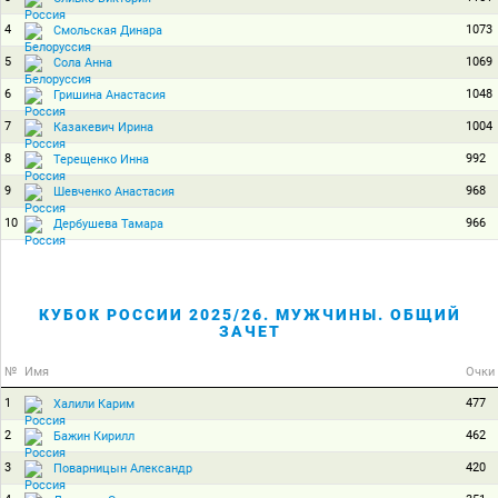
4
1073
Смольская Динара
5
1069
Сола Анна
6
1048
Гришина Анастасия
7
1004
Казакевич Ирина
8
992
Терещенко Инна
9
968
Шевченко Анастасия
10
966
Дербушева Тамара
КУБОК РОССИИ 2025/26. МУЖЧИНЫ. ОБЩИЙ
ЗАЧЕТ
№
Имя
Очки
1
477
Халили Карим
2
462
Бажин Кирилл
3
420
Поварницын Александр