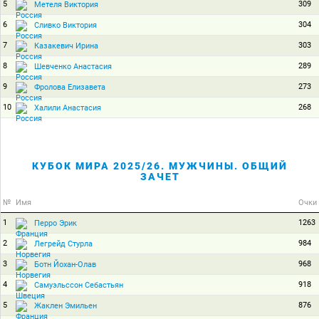
5
309
Метеля Виктория
6
304
Сливко Виктория
7
303
Казакевич Ирина
8
289
Шевченко Анастасия
9
273
Фролова Елизавета
10
268
Халили Анастасия
КУБОК МИРА 2025/26. МУЖЧИНЫ. ОБЩИЙ
ЗАЧЕТ
№
Имя
Очки
1
1263
Перро Эрик
2
984
Легрейд Стурла
3
968
Ботн Йохан-Олав
4
918
Самуэльссон Себастьян
5
876
Жаклен Эмильен