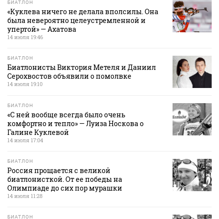
БИАТЛОН
«Куклева ничего не делала вполсилы. Она
была невероятно целеустремленной и
упертой» — Ахатова
14 июля 19:46
БИАТЛОН
Биатлонисты Виктория Метеля и Даниил
Серохвостов объявили о помолвке
14 июля 19:10
БИАТЛОН
«С ней вообще всегда было очень
комфортно и тепло» — Луиза Носкова о
Галине Куклевой
14 июля 17:04
БИАТЛОН
Россия прощается с великой
биатлонисткой. От ее победы на
Олимпиаде до сих пор мурашки
14 июля 11:28
БИАТЛОН