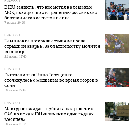
БИАТЛОН
В IBU заявили, что несмотря на решение
МОК, позиция по отстранению российских
биатлонистов остается в силе
7 июля 20:40
БИАТЛОН
Чемпионка потеряла сознание после
страшной аварии. За биатлонистку молится
весь мир
22 июня 17:43
БИАТЛОН
Биатлонистка Инна Терещенко
столкнулась с медведем во время сборов в
Сочи
19 июня 17:15
БИАТЛОН
Майгуров ожидает публикации решения
CAS по иску к IBU «в течение одного‑двух
месяцев»
10 июня 15:56