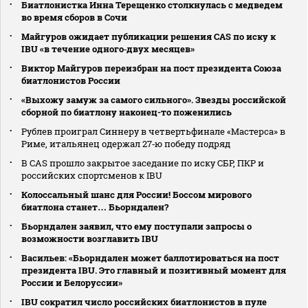
Биатлонистка Инна Терещенко столкнулась с медведем
во время сборов в Сочи
Майгуров ожидает публикации решения CAS по иску к
IBU «в течение одного‑двух месяцев»
Виктор Майгуров переизбран на пост президента Союза
биатлонистов России
«Выхожу замуж за самого сильного». Звезды российской
сборной по биатлону наконец-то поженились
Рублев проиграл Синнеру в четвертьфинале «Мастерса» в
Риме, итальянец одержал 27‑ю победу подряд
В CAS прошло закрытое заседание по иску СБР, ПКР и
российских спортсменов к IBU
Колоссальный шанс для России! Боссом мирового
биатлона станет… Бьорндален?
Бьорндален заявил, что ему поступали запросы о
возможности возглавить IBU
Васильев: «Бьорндален может баллотироваться на пост
президента IBU. Это главный и позитивный момент для
России и Белоруссии»
IBU сократил число российских биатлонистов в пуле