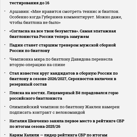
тестирования до 16
Аршавин: «Мне нравится смотреть теннис и биатлон.
Особенно когда Губерниев комментирует. Можно даже,
чтобы биатлона не было»
«Согласна на все твои безумства». Самая эпатажная
биатлонистка России теперь замужем
Падин станет старшим тренером мужской сборной
России по биатлону
Чемпионка мира по биатлону Давидова перенесла
вторую операцию на спине
Стал известен круг кандидатов в сборную России по
биатлону в сезоне‑2026/2027, Серохвостов включен в
резервный состав
Пляска на костях. Лицемерный Бё порадовался горю
российского биатлониста
Олимпийский чемпион по биатлону Жаклен намерен
подписать контракт с велокомандой
Наталия Шевченко заняла первое место в рейтинге СБР
по итогам сезона‑2025/26
Карим Халили — лидер рейтинга СБР по итогам