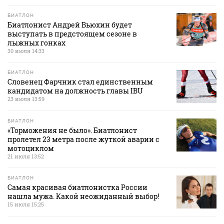
БИАТЛОН
Биатлонист Андрей Вьюхин будет
выступать в предстоящем сезоне в
лыжных гонках
30 июля 14:33
БИАТЛОН
Словенец Фарчник стал единственным
кандидатом на должность главы IBU
23 июля 13:59
БИАТЛОН
«Торможения не было». Биатлонист
пролетел 23 метра после жуткой аварии с
мотоциклом
21 июля 13:52
БИАТЛОН
Самая красивая биатлонистка России
нашла мужа. Какой неожиданный выбор!
15 июля 15:25