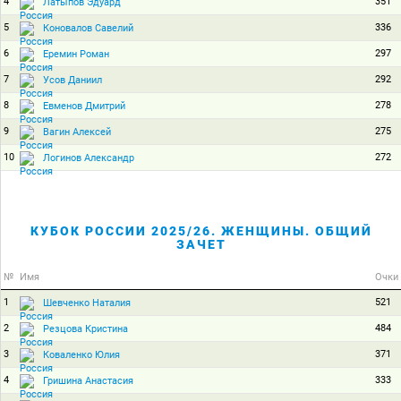
4
351
Латыпов Эдуард
5
336
Коновалов Савелий
6
297
Еремин Роман
7
292
Усов Даниил
8
278
Евменов Дмитрий
9
275
Вагин Алексей
10
272
Логинов Александр
КУБОК РОССИИ 2025/26. ЖЕНЩИНЫ. ОБЩИЙ
ЗАЧЕТ
№
Имя
Очки
1
521
Шевченко Наталия
2
484
Резцова Кристина
3
371
Коваленко Юлия
4
333
Гришина Анастасия