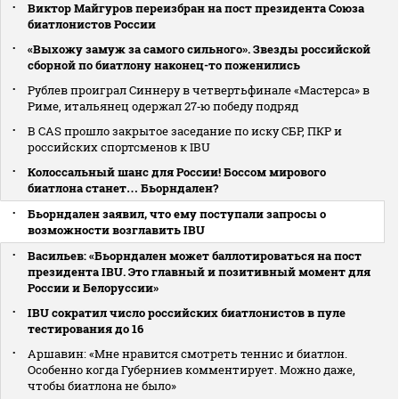
Виктор Майгуров переизбран на пост президента Союза
биатлонистов России
«Выхожу замуж за самого сильного». Звезды российской
сборной по биатлону наконец-то поженились
Рублев проиграл Синнеру в четвертьфинале «Мастерса» в
Риме, итальянец одержал 27‑ю победу подряд
В CAS прошло закрытое заседание по иску СБР, ПКР и
российских спортсменов к IBU
Колоссальный шанс для России! Боссом мирового
биатлона станет… Бьорндален?
Бьорндален заявил, что ему поступали запросы о
возможности возглавить IBU
Васильев: «Бьорндален может баллотироваться на пост
президента IBU. Это главный и позитивный момент для
России и Белоруссии»
IBU сократил число российских биатлонистов в пуле
тестирования до 16
Аршавин: «Мне нравится смотреть теннис и биатлон.
Особенно когда Губерниев комментирует. Можно даже,
чтобы биатлона не было»