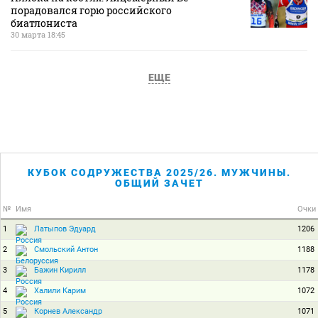
порадовался горю российского
биатлониста
30 марта 18:45
ЕЩЕ
КУБОК СОДРУЖЕСТВА 2025/26. МУЖЧИНЫ.
ОБЩИЙ ЗАЧЕТ
№
Имя
Очки
1
1206
Латыпов Эдуард
2
1188
Смольский Антон
3
1178
Бажин Кирилл
4
1072
Халили Карим
5
1071
Корнев Александр