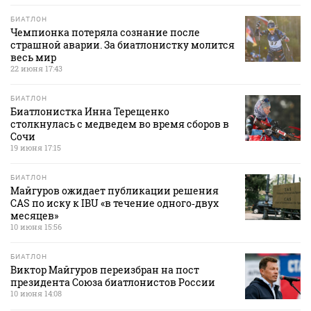
БИАТЛОН
Чемпионка потеряла сознание после
страшной аварии. За биатлонистку молится
весь мир
22 июня 17:43
БИАТЛОН
Биатлонистка Инна Терещенко
столкнулась с медведем во время сборов в
Сочи
19 июня 17:15
БИАТЛОН
Майгуров ожидает публикации решения
CAS по иску к IBU «в течение одного‑двух
месяцев»
10 июня 15:56
БИАТЛОН
Виктор Майгуров переизбран на пост
президента Союза биатлонистов России
10 июня 14:08