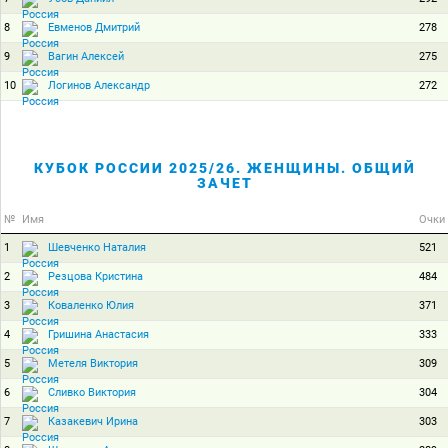
8
278
Евменов Дмитрий
9
275
Вагин Алексей
10
272
Логинов Александр
КУБОК РОССИИ 2025/26. ЖЕНЩИНЫ. ОБЩИЙ
ЗАЧЕТ
№
Имя
Очки
1
521
Шевченко Наталия
2
484
Резцова Кристина
3
371
Коваленко Юлия
4
333
Гришина Анастасия
5
309
Метеля Виктория
6
304
Сливко Виктория
7
303
Казакевич Ирина