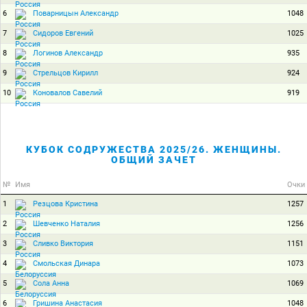
6
1048
Поварницын Александр
7
1025
Сидоров Евгений
8
935
Логинов Александр
9
924
Стрельцов Кирилл
10
919
Коновалов Савелий
КУБОК СОДРУЖЕСТВА 2025/26. ЖЕНЩИНЫ.
ОБЩИЙ ЗАЧЕТ
№
Имя
Очки
1
1257
Резцова Кристина
2
1256
Шевченко Наталия
3
1151
Сливко Виктория
4
1073
Смольская Динара
5
1069
Сола Анна
6
1048
Гришина Анастасия