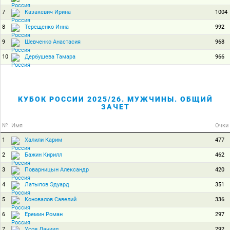
7
1004
Казакевич Ирина
8
992
Терещенко Инна
9
968
Шевченко Анастасия
10
966
Дербушева Тамара
КУБОК РОССИИ 2025/26. МУЖЧИНЫ. ОБЩИЙ
ЗАЧЕТ
№
Имя
Очки
1
477
Халили Карим
2
462
Бажин Кирилл
3
420
Поварницын Александр
4
351
Латыпов Эдуард
5
336
Коновалов Савелий
6
297
Еремин Роман
7
292
Усов Даниил