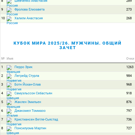
8
289
Шевченко Анастасия
9
273
Фролова Елизавета
10
268
Халили Анастасия
КУБОК МИРА 2025/26. МУЖЧИНЫ. ОБЩИЙ
ЗАЧЕТ
№
Имя
Очки
1
1263
Перро Эрик
2
984
Легрейд Стурла
3
968
Ботн Йохан-Олав
4
918
Самуэльссон Себастьян
5
876
Жаклен Эмильен
6
797
Джакомел Томмазо
7
736
Кристиансен Ветле-Сьястад
8
727
Понсилуома Мартин