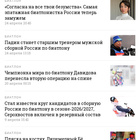
БИАТЛОН
«Согласна на все твои безумства». Самая
эпатажная биатлонистка России теперь
замужем
24 апреля 20:45
БИАТЛОН
Падин станет старшим тренером мужской
сборной России по биатлону
24 апреля 13:18
БИАТЛОН
Чемпионка мира по биатлону Давидова
перенесла вторую операцию на спине
20 апреля 00:15
БИАТЛОН
Стал известен круг кандидатов в сборную
России по биатлону в сезоне‑2026/2027,
Серохвостов включен в резервный состав
9 апреля 15:41
БИАТЛОН
Пляска на костях. Лицемерный Бё