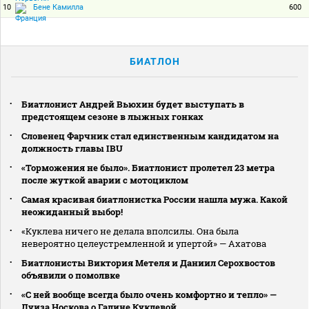
10
600
Бене Камилла
БИАТЛОН
Биатлонист Андрей Вьюхин будет выступать в
предстоящем сезоне в лыжных гонках
Словенец Фарчник стал единственным кандидатом на
должность главы IBU
«Торможения не было». Биатлонист пролетел 23 метра
после жуткой аварии с мотоциклом
Самая красивая биатлонистка России нашла мужа. Какой
неожиданный выбор!
«Куклева ничего не делала вполсилы. Она была
невероятно целеустремленной и упертой» — Ахатова
Биатлонисты Виктория Метеля и Даниил Серохвостов
объявили о помолвке
«С ней вообще всегда было очень комфортно и тепло» —
Луиза Носкова о Галине Куклевой