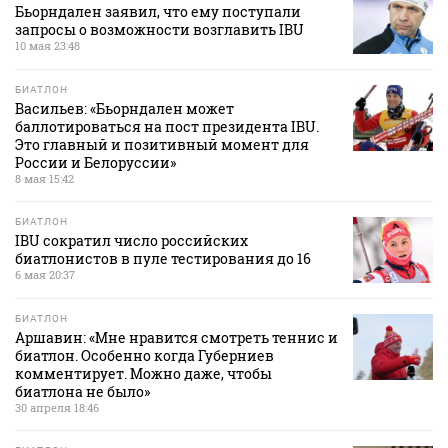
Бьорндален заявил, что ему поступали
запросы о возможности возглавить IBU
10 мая 23:48
БИАТЛОН
Васильев: «Бьорндален может
баллотироваться на пост президента IBU.
Это главный и позитивный момент для
России и Белоруссии»
8 мая 15:42
БИАТЛОН
IBU сократил число российских
биатлонистов в пуле тестирования до 16
6 мая 20:37
БИАТЛОН
Аршавин: «Мне нравится смотреть теннис и
биатлон. Особенно когда Губерниев
комментирует. Можно даже, чтобы
биатлона не было»
30 апреля 18:46