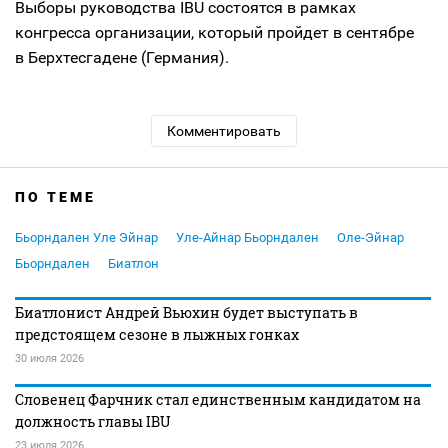
Выборы руководства IBU состоятся в рамках
конгресса организации, который пройдет в сентябре
в Берхтесгадене (Германия).
Комментировать
ПО ТЕМЕ
Бьорндален Уле Эйнар
Уле-Айнар Бьорндален
Оле-Эйнар
Бьорндален
Биатлон
Биатлонист Андрей Вьюхин будет выступать в
предстоящем сезоне в лыжных гонках
30 июля 2026
Словенец Фарчник стал единственным кандидатом на
должность главы IBU
23 июля 2026