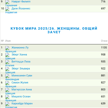
9
716
Наврат Филипп
10
697
Дале Йоханнес
КУБОК МИРА 2025/26. ЖЕНЩИНЫ. ОБЩИЙ
ЗАЧЕТ
№
Имя
Очки
1
1135
Жанмонно Лу
2
958
Эберг Ханна
3
935
Виттоцци Лиза
4
922
Эберг Эльвира
5
881
Минккинен Суви
6
827
Симон Жулия
7
803
Магнуссон Анна
8
651
Мишело Осеан
9
639
Киркейде Марен