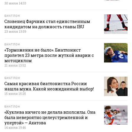
30 июля 14:33
БИАТЛОН
Словенец Фарчник стал единственным
кандидатом на должность главы IBU
23 июля 13:59
БИАТЛОН
«Торможения не было». Биатлонист
пролетел 23 метра после жуткой аварии с
мотоциклом
21 июля 13:52
БИАТЛОН
Самая красивая биатлонистка России
нашла мужа. Какой неожиданный выбор!
15 июля 15:25
БИАТЛОН
«Куклева ничего не делала вполсилы. Она
была невероятно целеустремленной и
упертой» — Ахатова
14 июля 19:46