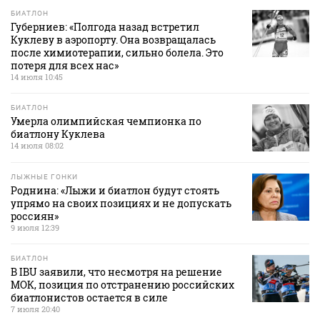
БИАТЛОН
Губерниев: «Полгода назад встретил
Куклеву в аэропорту. Она возвращалась
после химиотерапии, сильно болела. Это
потеря для всех нас»
14 июля 10:45
БИАТЛОН
Умерла олимпийская чемпионка по
биатлону Куклева
14 июля 08:02
ЛЫЖНЫЕ ГОНКИ
Роднина: «Лыжи и биатлон будут стоять
упрямо на своих позициях и не допускать
россиян»
9 июля 12:39
БИАТЛОН
В IBU заявили, что несмотря на решение
МОК, позиция по отстранению российских
биатлонистов остается в силе
7 июля 20:40