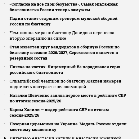
«Согласна на все твои безумства». Самая эпатажная
биатлонистка России теперь замужем
Падин станет старшим тренером мужской сборной
России по биатлону
Чемпионка мира по биатлону Давидова перенесла
вторую операцию на спине
Стал известен круг кандидатов в сборную России по
биатлону в сезоне‑2026/2027, Серохвостов включен в
резервный состав
Пляска на костях. Лицемерный Бё порадовался горю
российского биатлониста
Олимпийский чемпион по биатлону Жаклен намерен
подписать контракт с велокомандой
Наталия Шевченко заняла первое место в рейтинге СБР
по итогам сезона‑2025/26
Карим Халили — лидер рейтинга СБР по итогам
сезона‑2025/26
Позорная церемония на Украине. Медаль России отдали
местному мошеннику
Интервью Анастасии Халили и Анастасии Томшиной