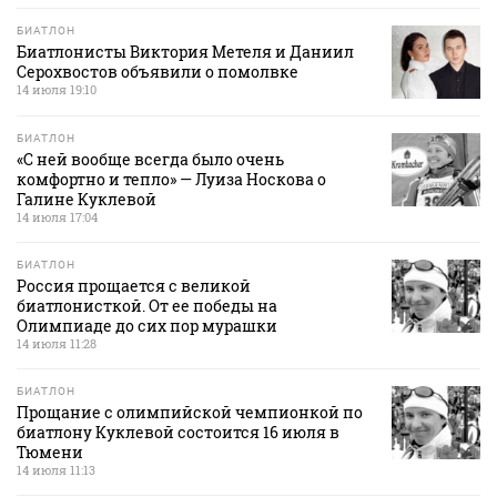
БИАТЛОН
Биатлонисты Виктория Метеля и Даниил
Серохвостов объявили о помолвке
14 июля 19:10
БИАТЛОН
«С ней вообще всегда было очень
комфортно и тепло» — Луиза Носкова о
Галине Куклевой
14 июля 17:04
БИАТЛОН
Россия прощается с великой
биатлонисткой. От ее победы на
Олимпиаде до сих пор мурашки
14 июля 11:28
БИАТЛОН
Прощание с олимпийской чемпионкой по
биатлону Куклевой состоится 16 июля в
Тюмени
14 июля 11:13