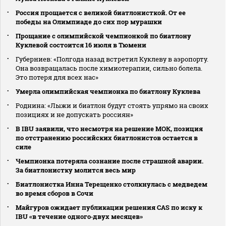
Россия прощается с великой биатлонисткой. От ее
победы на Олимпиаде до сих пор мурашки
Прощание с олимпийской чемпионкой по биатлону
Куклевой состоится 16 июля в Тюмени
Губерниев: «Полгода назад встретил Куклеву в аэропорту.
Она возвращалась после химиотерапии, сильно болела.
Это потеря для всех нас»
Умерла олимпийская чемпионка по биатлону Куклева
Роднина: «Лыжи и биатлон будут стоять упрямо на своих
позициях и не допускать россиян»
В IBU заявили, что несмотря на решение МОК, позиция
по отстранению российских биатлонистов остается в
силе
Чемпионка потеряла сознание после страшной аварии.
За биатлонистку молится весь мир
Биатлонистка Инна Терещенко столкнулась с медведем
во время сборов в Сочи
Майгуров ожидает публикации решения CAS по иску к
IBU «в течение одного‑двух месяцев»