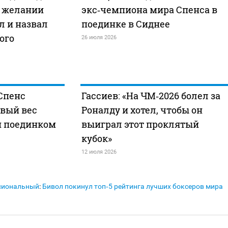
о желании
экс‑чемпиона мира Спенса в
л и назвал
поединке в Сиднее
ого
26 июля 2026
Спенс
Гассиев: «На ЧМ‑2026 болел за
овый вес
Роналду и хотел, чтобы он
м поединком
выиграл этот проклятый
кубок»
12 июля 2026
сиональный
:
Бивол покинул топ‑5 рейтинга лучших боксеров мира