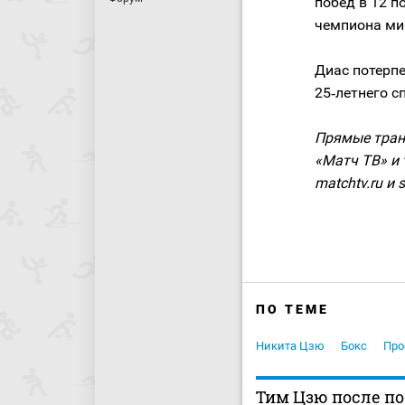
побед в 12 
чемпиона ми
Диас потерпе
25‑летнего с
Прямые транс
«Матч ТВ» и 
matchtv.ru и s
ПО ТЕМЕ
Никита Цзю
Бокс
Про
Тим Цзю после по