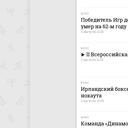
БОКС
Победитель Игр д
умер на 62‑м год
3 августа 12:25
БОКС
II Всероссийск
3 августа 11:25
БОКС
Ирландский боксе
нокаута
2 августа 15:39
БОКС
Команда «Динамо»