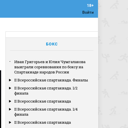
Войти
БОКС
Иван Григорьев и Юлия Чумгалакова
выиграли соревнования по боксу на
Спартакиаде народов России
II Всероссийская спартакиада. Финалы
II Всероссийская спартакиада. 1/2
финала
II Всероссийская спартакиада
II Всероссийская спартакиада. 1/4
финала
II Всероссийская спартакиада