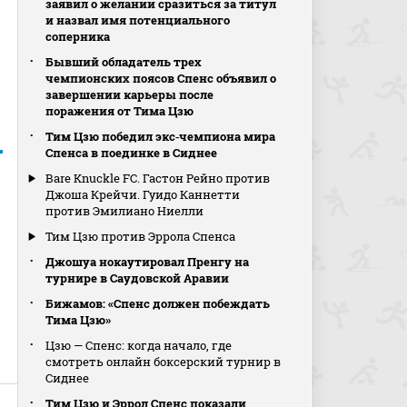
заявил о желании сразиться за титул
и назвал имя потенциального
соперника
Бывший обладатель трех
чемпионских поясов Спенс объявил о
завершении карьеры после
поражения от Тима Цзю
Тим Цзю победил экс‑чемпиона мира
Спенса в поединке в Сиднее
Bare Knuckle FC. Гастон Рейно против
Джоша Крейчи. Гуидо Каннетти
против Эмилиано Ниелли
Тим Цзю против Эррола Спенса
Джошуа нокаутировал Пренгу на
турнире в Саудовской Аравии
Бижамов: «Спенс должен побеждать
Тима Цзю»
Цзю — Спенс: когда начало, где
смотреть онлайн боксерский турнир в
Сиднее
Тим Цзю и Эррол Спенс показали