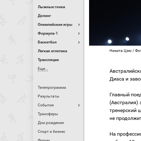
Лыжные гонки
Допинг
Олимпийские игры
Формула-1
Баскетбол
Никита Цзю / Фото
Легкая атлетика
Трансляции
Еще...
Австралийск
Диаса и заво
Телепрограмма
Главный пое
Результаты
(Австралия) 
События
тренерский ш
Трансферы
не продолжит
Дни рождения
Спорт и бизнес
На профессио
Форум