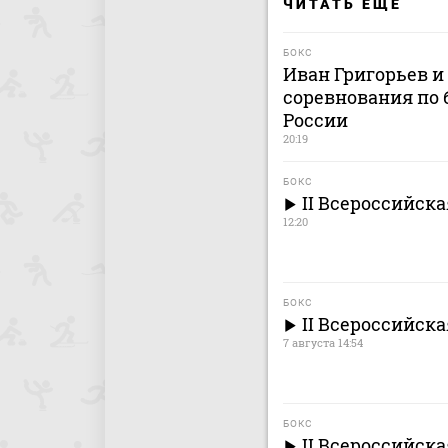
ЧИТАТЬ ЕЩЕ
БОКС
Иван Григорьев 
соревнования по 
России
20:19
БОКС
II Всероссийск
12:20
БОКС
II Всероссийска
7 августа 14:54
БОКС
II Всероссийск