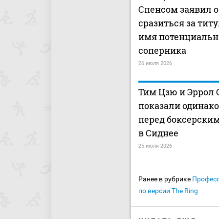
Спенсом заявил 
сразиться за титу
имя потенциальн
соперника
26 июля 2026
Тим Цзю и Эррол 
показали одинак
перед боксерски
в Сиднее
25 июля 2026
Ранее в рубрике
Профес
по версии The Ring