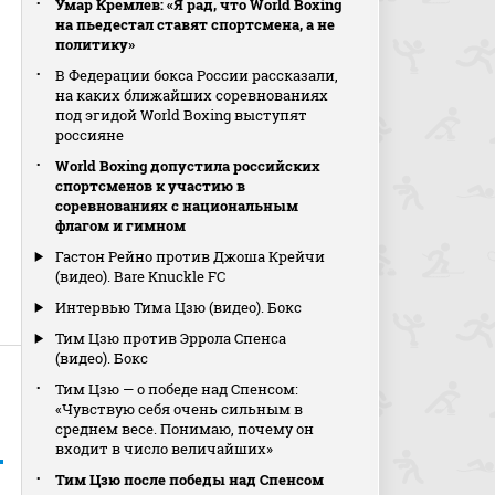
Умар Кремлев: «Я рад, что World Boxing
на пьедестал ставят спортсмена, а не
политику»
В Федерации бокса России рассказали,
на каких ближайших соревнованиях
под эгидой World Boxing выступят
россияне
World Boxing допустила российских
спортсменов к участию в
соревнованиях с национальным
флагом и гимном
Гастон Рейно против Джоша Крейчи
(видео). Bare Knuckle FC
Интервью Тима Цзю (видео). Бокс
Тим Цзю против Эррола Спенса
(видео). Бокс
Тим Цзю — о победе над Спенсом:
«Чувствую себя очень сильным в
среднем весе. Понимаю, почему он
входит в число величайших»
Тим Цзю после победы над Спенсом