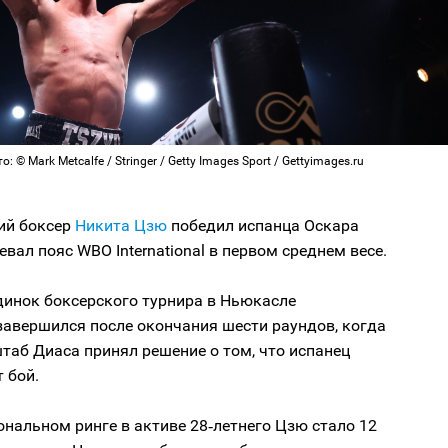
: © Mark Metcalfe / Stringer / Getty Images Sport / Gettyimages.ru
ий боксер
Никита Цзю
победил испанца Оскара
евал пояс WBO International в первом среднем весе.
динок боксерского турнира в Ньюкасле
завершился после окончания шести раундов, когда
таб Диаса принял решение о том, что испанец
 бой.
нальном ринге в активе 28‑летнего Цзю стало 12