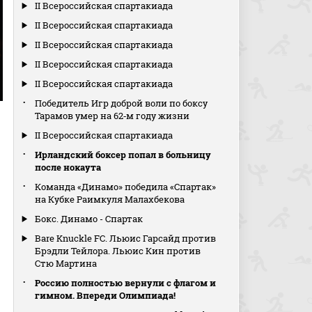
II Всероссийская спартакиада
II Всероссийская спартакиада
II Всероссийская спартакиада
II Всероссийская спартакиада
II Всероссийская спартакиада
Победитель Игр доброй воли по боксу
Тарамов умер на 62‑м году жизни
II Всероссийская спартакиада
Ирландский боксер попал в больницу
после нокаута
Команда «Динамо» победила «Спартак»
на Кубке Раимкуля Малахбекова
Бокс. Динамо - Спартак
Bare Knuckle FC. Льюис Гарсайд против
Брэдли Тейлора. Льюис Кин против
Стю Мартина
Россию полностью вернули с флагом и
гимном. Впереди Олимпиада!