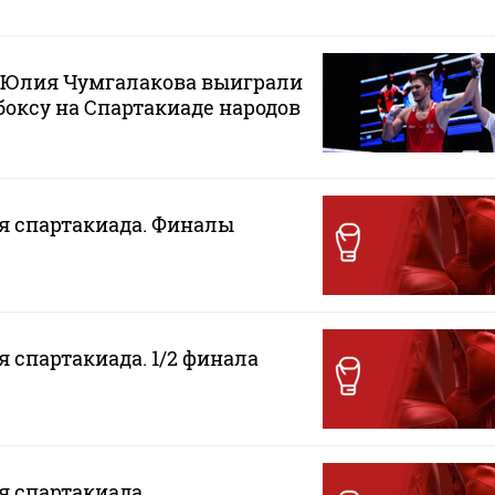
и Юлия Чумгалакова выиграли
боксу на Спартакиаде народов
ая спартакиада. Финалы
я спартакиада. 1/2 финала
ая спартакиада