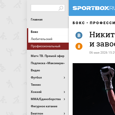
Главная
БОКС
ПРОФЕСС
Никит
Бокс
R
Любительский
и заво
Y
Профессиональный
06 мая 2026 15:2
Матч ТВ. Прямой эфир
Подписка «Максимум»
Видео
Футбол
Теннис
Хоккей
MMA/Единоборства
Фигурное катание
Биатлон