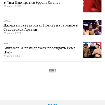
Тим Цзю против Эррола Спенса
26 июля 02:50
БОКС
Джошуа нокаутировал Пренгу на турнире в
Саудовской Аравии
26 июля 02:29
БОКС
Бижамов: «Спенс должен побеждать Тима
Цзю»
26 июля 00:48
ЕЩЕ