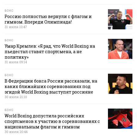
БОКС
Россию полностью вернули с флагом и
гимном. Впереди Олимпиада!
31 июля 10:47
БОКС
Умар Кремлев: «Я рад, что World Boxing на
пьедестал ставят спортсмена, а не
политику»
31 июля 09:14
БОКС
В Федерации бокса России рассказали, на
каких ближайших соревнованиях под
эгидой World Boxing выступят россияне
30 июля 21:10
БОКС
World Boxing допустила российских
спортсменов к участию в соревнованиях с
национальным флагом и гимном
30 июля 20:44