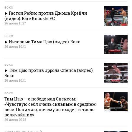
БОКС
Гастон Рейно против Джоша Крейчи
(видео). Bare Knuckle FC
26 июля 11:27
БОКС
Интервью Тима Цзю (видео). Бокс
26 июля 10:41
БОКС
Тим Цзю против Эррола Спенса (видео).
Бокс
26 июля 10:41
БОКС
Тим Цзю — о победе над Спенсом:
«Чувствую себя очень сильным в среднем
весе. Понимаю, почему он входит в число
величайших»
26 июля 09:15