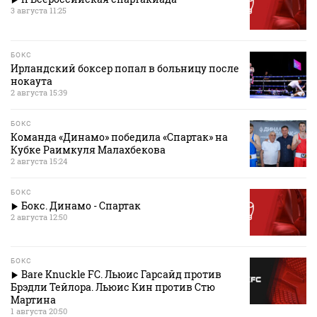
3 августа 11:25
БОКС
Ирландский боксер попал в больницу после
нокаута
2 августа 15:39
БОКС
Команда «Динамо» победила «Спартак» на
Кубке Раимкуля Малахбекова
2 августа 15:24
БОКС
Бокс. Динамо - Спартак
2 августа 12:50
БОКС
Bare Knuckle FC. Льюис Гарсайд против
Брэдли Тейлора. Льюис Кин против Стю
Мартина
1 августа 20:50