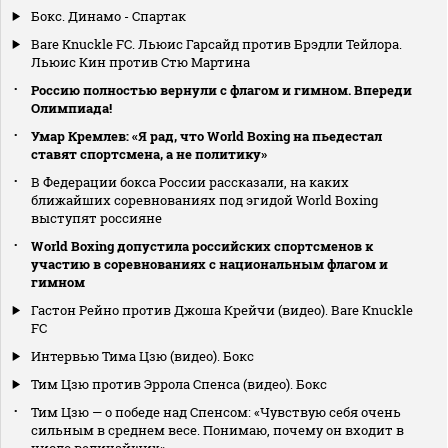
Бокс. Динамо - Спартак
Bare Knuckle FC. Льюис Гарсайд против Брэдли Тейлора.
Льюис Кин против Стю Мартина
Россию полностью вернули с флагом и гимном. Впереди
Олимпиада!
Умар Кремлев: «Я рад, что World Boxing на пьедестал
ставят спортсмена, а не политику»
В Федерации бокса России рассказали, на каких
ближайших соревнованиях под эгидой World Boxing
выступят россияне
World Boxing допустила российских спортсменов к
участию в соревнованиях с национальным флагом и
гимном
Гастон Рейно против Джоша Крейчи (видео). Bare Knuckle
FC
Интервью Тима Цзю (видео). Бокс
Тим Цзю против Эррола Спенса (видео). Бокс
Тим Цзю — о победе над Спенсом: «Чувствую себя очень
сильным в среднем весе. Понимаю, почему он входит в