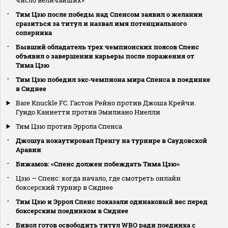
число величайших»
Тим Цзю после победы над Спенсом заявил о желании
сразиться за титул и назвал имя потенциального
соперника
Бывший обладатель трех чемпионских поясов Спенс
объявил о завершении карьеры после поражения от
Тима Цзю
Тим Цзю победил экс‑чемпиона мира Спенса в поединке
в Сиднее
Bare Knuckle FC. Гастон Рейно против Джоша Крейчи.
Гуидо Каннетти против Эмилиано Ниелли
Тим Цзю против Эррола Спенса
Джошуа нокаутировал Пренгу на турнире в Саудовской
Аравии
Бижамов: «Спенс должен побеждать Тима Цзю»
Цзю — Спенс: когда начало, где смотреть онлайн
боксерский турнир в Сиднее
Тим Цзю и Эррол Спенс показали одинаковый вес перед
боксерским поединком в Сиднее
Бивол готов освободить титул WBO ради поединка с