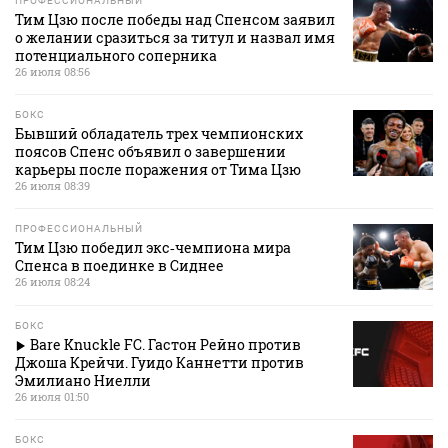
ПРОФЕССИОНАЛЬНЫЙ
Тим Цзю после победы над Спенсом заявил
о желании сразиться за титул и назвал имя
потенциального соперника
26 июля 08:56
БОКС
Бывший обладатель трех чемпионских
поясов Спенс объявил о завершении
карьеры после поражения от Тима Цзю
26 июля 08:39
ПРОФЕССИОНАЛЬНЫЙ
Тим Цзю победил экс‑чемпиона мира
Спенса в поединке в Сиднее
26 июля 08:24
БОКС
Bare Knuckle FC. Гастон Рейно против
Джоша Крейчи. Гуидо Каннетти против
Эмилиано Ниелли
26 июля 01:50
БОКС