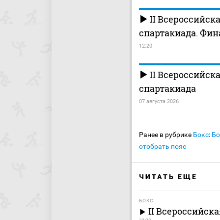
II Всероссийск
спартакиада. Фи
12:20
II Всероссийск
спартакиада
07 августа 2026
Ранее в рубрике
Бокс
:
Бо
отобрать пояс
ЧИТАТЬ ЕЩЕ
БОКС
II Всероссийск