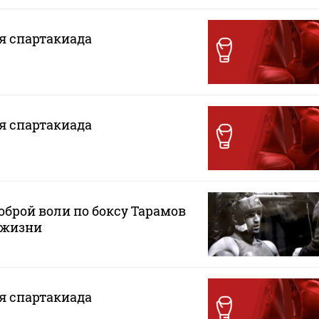
ая спартакиада
ая спартакиада
оброй воли по боксу Тарамов
у жизни
ая спартакиада