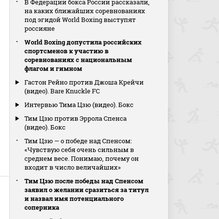
В Федерации бокса России рассказали,
на каких ближайших соревнованиях
под эгидой World Boxing выступят
россияне
World Boxing допустила российских
спортсменов к участию в
соревнованиях с национальным
флагом и гимном
Гастон Рейно против Джоша Крейчи
(видео). Bare Knuckle FC
Интервью Тима Цзю (видео). Бокс
Тим Цзю против Эррола Спенса
(видео). Бокс
Тим Цзю — о победе над Спенсом:
«Чувствую себя очень сильным в
среднем весе. Понимаю, почему он
входит в число величайших»
Тим Цзю после победы над Спенсом
заявил о желании сразиться за титул
и назвал имя потенциального
соперника