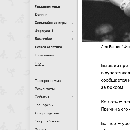
Лыжные гонки
Допинг
Олимпийские игры
Формула-1
Баскетбол
Джо Багнер / Фото
Легкая атлетика
Трансляции
Еще...
Бывший прет
в супертяжел
сообщается н
Телепрограмма
за боксом.
Результаты
События
Как отмечает
Трансферы
Причина его 
Дни рождения
Спорт и бизнес
Багнер — уро
Форум