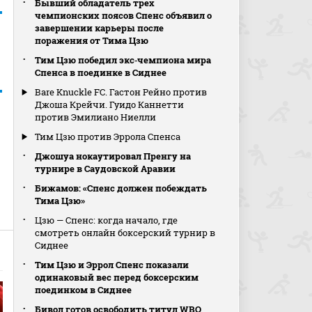
Бывший обладатель трех
чемпионских поясов Спенс объявил о
завершении карьеры после
поражения от Тима Цзю
Тим Цзю победил экс‑чемпиона мира
Спенса в поединке в Сиднее
Bare Knuckle FC. Гастон Рейно против
Джоша Крейчи. Гуидо Каннетти
против Эмилиано Ниелли
Тим Цзю против Эррола Спенса
Джошуа нокаутировал Пренгу на
турнире в Саудовской Аравии
Бижамов: «Спенс должен побеждать
Тима Цзю»
Цзю — Спенс: когда начало, где
смотреть онлайн боксерский турнир в
Сиднее
Тим Цзю и Эррол Спенс показали
одинаковый вес перед боксерским
поединком в Сиднее
Бивол готов освободить титул WBO