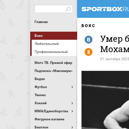
Главная
БОКС
Умер 
Бокс
R
Любительский
Мохам
Y
Профессиональный
01 сентября 2025
Матч ТВ. Прямой эфир
Подписка «Максимум»
Видео
Футбол
Теннис
Хоккей
MMA/Единоборства
Фигурное катание
Биатлон