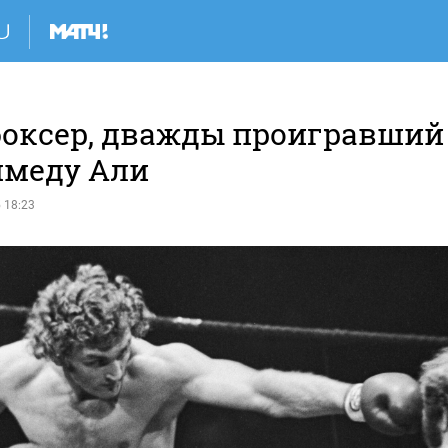
боксер, дважды проигравший
меду Али
 18:23