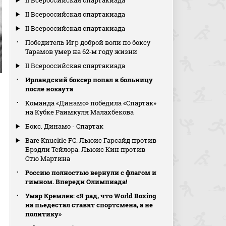
II Всероссийская спартакиада
II Всероссийская спартакиада
II Всероссийская спартакиада
Победитель Игр доброй воли по боксу
Тарамов умер на 62‑м году жизни
II Всероссийская спартакиада
Ирландский боксер попал в больницу
после нокаута
Команда «Динамо» победила «Спартак»
на Кубке Раимкуля Малахбекова
Бокс. Динамо - Спартак
Bare Knuckle FC. Льюис Гарсайд против
Брэдли Тейлора. Льюис Кин против
Стю Мартина
Россию полностью вернули с флагом и
гимном. Впереди Олимпиада!
Умар Кремлев: «Я рад, что World Boxing
на пьедестал ставят спортсмена, а не
политику»