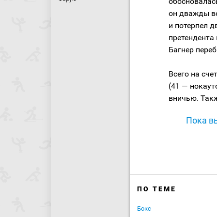
обосновалас
он дважды в
и потерпел д
претендента 
Багнер переб
Всего на сче
(41 — нокаут
вничью. Такж
Пока вы
ПО ТЕМЕ
Бокс