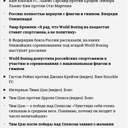
Bare Knuckle FC. Льюис Гарсайд против Брэдли Тейлора.
Льюис Кин против Стю Мартина
Россию полностью вернули с флагом и гимном. Впереди
Олимпиада!
Умар Кремлев: «Я рад, что World Boxing на пьедестал
ставят спортсмена, а не политику»
В Федерации бокса России рассказали, на каких
ближайших соревнованиях под эгидой World Boxing
выступят россияне
World Boxing допустила российских спортсменов к
участию в соревнованиях с национальным флагом и
гимном
Гастон Рейно против Джоша Крейчи (видео). Bare Knuckle
FC
Интервью Тима Цзю (видео). Бокс
Тим Цзю против Эррола Спенса (видео). Бокс
Тим Цзю — о победе над Спенсом: «Чувствую себя очень
сильным в среднем весе. Понимаю, почему он входит в
число величайших»
Тим Цзю после победы над Спенсом заявил о желании