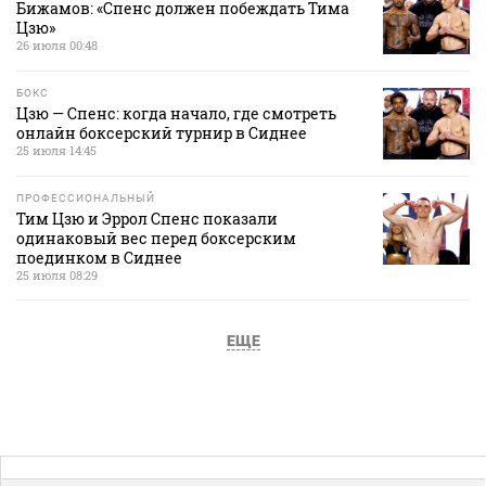
Бижамов: «Спенс должен побеждать Тима
Цзю»
26 июля 00:48
БОКС
Цзю — Спенс: когда начало, где смотреть
онлайн боксерский турнир в Сиднее
25 июля 14:45
ПРОФЕССИОНАЛЬНЫЙ
Тим Цзю и Эррол Спенс показали
одинаковый вес перед боксерским
поединком в Сиднее
25 июля 08:29
ЕЩЕ