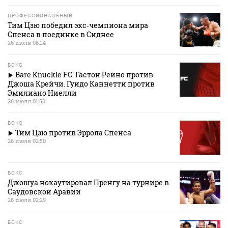
ПРОФЕССИОНАЛЬНЫЙ
Тим Цзю победил экс‑чемпиона мира
Спенса в поединке в Сиднее
26 июля 08:24
БОКС
Bare Knuckle FC. Гастон Рейно против
Джоша Крейчи. Гуидо Каннетти против
Эмилиано Ниелли
26 июля 01:50
БОКС
Тим Цзю против Эррола Спенса
26 июля 02:50
БОКС
Джошуа нокаутировал Пренгу на турнире в
Саудовской Аравии
26 июля 02:29
БОКС