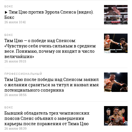
БОКС
Тим Цзю против Эррола Спенса (видео).
Бокс
26 июля 10:41
БОКС
Тим Цзю — о победе над Спенсом:
«Чувствую себя очень сильным в среднем
весе. Понимаю, почему он входит в число
величайших»
26 июля 09:15
ПРОФЕССИОНАЛЬНЫЙ
Тим Цзю после победы над Спенсом заявил
о желании сразиться за титул и назвал имя
потенциального соперника
26 июля 08:56
БОКС
Бывший обладатель трех чемпионских
поясов Спенс объявил о завершении
карьеры после поражения от Тима Цзю
26 июля 08:39