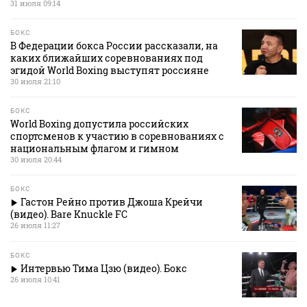
31 июля 09:14
БОКС
В Федерации бокса России рассказали, на
каких ближайших соревнованиях под
эгидой World Boxing выступят россияне
30 июля 21:10
БОКС
World Boxing допустила российских
спортсменов к участию в соревнованиях с
национальным флагом и гимном
30 июля 20:44
БОКС
Гастон Рейно против Джоша Крейчи
(видео). Bare Knuckle FC
26 июля 11:27
БОКС
Интервью Тима Цзю (видео). Бокс
26 июля 10:41