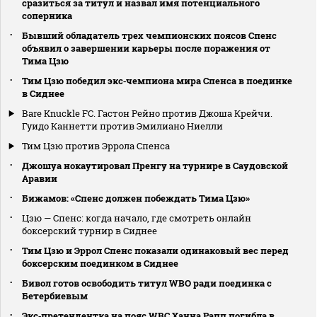
сразиться за титул и назвал имя потенциального
соперника
Бывший обладатель трех чемпионских поясов Спенс
объявил о завершении карьеры после поражения от
Тима Цзю
Тим Цзю победил экс‑чемпиона мира Спенса в поединке
в Сиднее
Bare Knuckle FC. Гастон Рейно против Джоша Крейчи.
Гуидо Каннетти против Эмилиано Ниелли
Тим Цзю против Эррола Спенса
Джошуа нокаутировал Пренгу на турнире в Саудовской
Аравии
Бижамов: «Спенс должен побеждать Тима Цзю»
Цзю — Спенс: когда начало, где смотреть онлайн
боксерский турнир в Сиднее
Тим Цзю и Эррол Спенс показали одинаковый вес перед
боксерским поединком в Сиднее
Бивол готов освободить титул WBO ради поединка с
Бетербиевым
Экс‑претендентка на пояс WBC Ханна Рапп погибла в