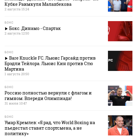
Кубке Раимкуля Малахбекова
2 августа 15:24
БОКС
Бокс. Динамо - Спартак
2 августа 12:50
БОКС
Bare Knuckle FC. Льюис Гарсайд против
Брэдли Тейлора. Льюис Кин против Стю
Мартина
1 августа 20:50
БОКС
Россию полностью вернули с флагом и
гимном. Впереди Олимпиада!
31 июля 10:47
БОКС
Умар Кремлев: «Я рад, что World Boxing на
пьедестал ставят спортсмена, а не
политику»