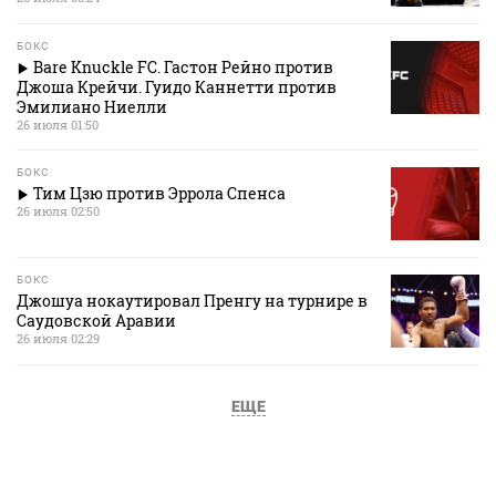
БОКС
Bare Knuckle FC. Гастон Рейно против
Джоша Крейчи. Гуидо Каннетти против
Эмилиано Ниелли
26 июля 01:50
БОКС
Тим Цзю против Эррола Спенса
26 июля 02:50
БОКС
Джошуа нокаутировал Пренгу на турнире в
Саудовской Аравии
26 июля 02:29
ЕЩЕ