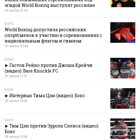
эгидой World Boxing выступят россияне
30 июля 21:10
БОКС
World Boxing допустила российских
спортсменов к участию в соревнованиях с
национальным флагом и гимном
30 июля 20:44
БОКС
Гастон Рейно против Джоша Крейчи
(видео). Bare Knuckle FC
26 июля 11:27
БОКС
Интервью Тима Цзю (видео). Бокс
26 июля 10:41
БОКС
Тим Цзю против Эррола Спенса (видео).
Бокс
26 июля 10:41