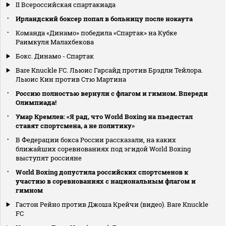
II Всероссийская спартакиада
Ирландский боксер попал в больницу после нокаута
Команда «Динамо» победила «Спартак» на Кубке
Раимкуля Малахбекова
Бокс. Динамо - Спартак
Bare Knuckle FC. Льюис Гарсайд против Брэдли Тейлора.
Льюис Кин против Стю Мартина
Россию полностью вернули с флагом и гимном. Впереди
Олимпиада!
Умар Кремлев: «Я рад, что World Boxing на пьедестал
ставят спортсмена, а не политику»
В Федерации бокса России рассказали, на каких
ближайших соревнованиях под эгидой World Boxing
выступят россияне
World Boxing допустила российских спортсменов к
участию в соревнованиях с национальным флагом и
гимном
Гастон Рейно против Джоша Крейчи (видео). Bare Knuckle
FC