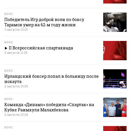
БОКС
Победитель Игр доброй воли по боксу
Тарамов умер на 62‑м году жизни
3 августа 12:25
БОКС
II Всероссийская спартакиада
3 августа 11:25
БОКС
Ирландский боксер попал в больницу после
нокаута
2 августа 15:39
БОКС
Команда «Динамо» победила «Спартак» на
Кубке Раимкуля Малахбекова
2 августа 15:24
БОКС