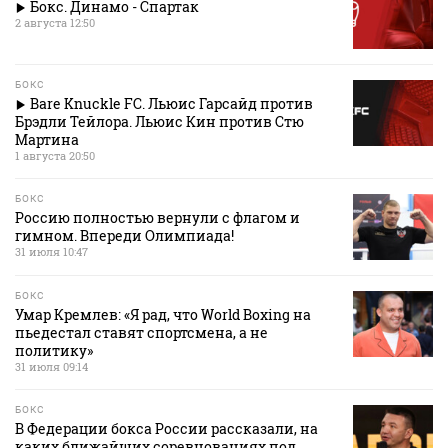
Бокс. Динамо - Спартак
2 августа 12:50
БОКС
Bare Knuckle FC. Льюис Гарсайд против
Брэдли Тейлора. Льюис Кин против Стю
Мартина
1 августа 20:50
БОКС
Россию полностью вернули с флагом и
гимном. Впереди Олимпиада!
31 июля 10:47
БОКС
Умар Кремлев: «Я рад, что World Boxing на
пьедестал ставят спортсмена, а не
политику»
31 июля 09:14
БОКС
В Федерации бокса России рассказали, на
каких ближайших соревнованиях под