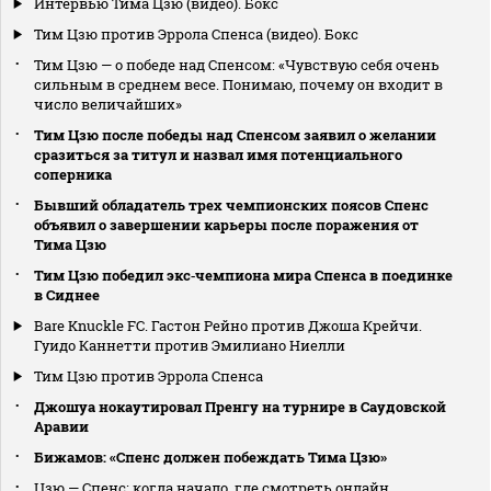
Интервью Тима Цзю (видео). Бокс
Тим Цзю против Эррола Спенса (видео). Бокс
Тим Цзю — о победе над Спенсом: «Чувствую себя очень
сильным в среднем весе. Понимаю, почему он входит в
число величайших»
Тим Цзю после победы над Спенсом заявил о желании
сразиться за титул и назвал имя потенциального
соперника
Бывший обладатель трех чемпионских поясов Спенс
объявил о завершении карьеры после поражения от
Тима Цзю
Тим Цзю победил экс‑чемпиона мира Спенса в поединке
в Сиднее
Bare Knuckle FC. Гастон Рейно против Джоша Крейчи.
Гуидо Каннетти против Эмилиано Ниелли
Тим Цзю против Эррола Спенса
Джошуа нокаутировал Пренгу на турнире в Саудовской
Аравии
Бижамов: «Спенс должен побеждать Тима Цзю»
Цзю — Спенс: когда начало, где смотреть онлайн