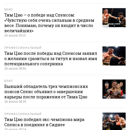
БОКС
Тим Цзю — о победе над Спенсом:
«Чувствую себя очень сильным в среднем
весе. Понимаю, почему он входит в число
величайших»
26 июля 09:15
ПРОФЕССИОНАЛЬНЫЙ
Тим Цзю после победы над Спенсом заявил
о желании сразиться за титул и назвал имя
потенциального соперника
26 июля 08:56
БОКС
Бывший обладатель трех чемпионских
поясов Спенс объявил о завершении
карьеры после поражения от Тима Цзю
26 июля 08:39
ПРОФЕССИОНАЛЬНЫЙ
Тим Цзю победил экс‑чемпиона мира
Спенса в поединке в Сиднее
26 июля 08:24