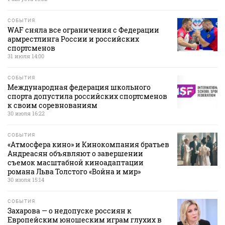
СОБЫТИЯ
WAF сняла все ограничения с Федерации
армрестлинга России и российских
спортсменов
31 июля 14:00
СОБЫТИЯ
Международная федерация школьного
спорта допустила российских спортсменов
к своим соревнованиям
30 июля 16:22
СОБЫТИЯ
«Атмосфера кино» и Кинокомпания братьев
Андреасян объявляют о завершении
съемок масштабной киноадаптации
романа Льва Толстого «Война и мир»
30 июля 15:14
СОБЫТИЯ
Захарова — о недопуске россиян к
Европейским юношеским играм глухих в