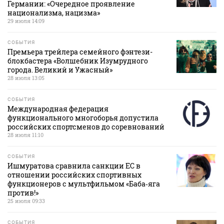
Германии: «Очередное проявление
национализма, нацизма»
29 июля 14:09
СОБЫТИЯ
Премьера трейлера семейного фэнтези-
блокбастера «Волшебник Изумрудного
города. Великий и Ужасный»
28 июля 13:05
СОБЫТИЯ
Международная федерация
функционального многоборья допустила
российских спортсменов до соревнований
28 июля 11:10
СОБЫТИЯ
Ишмуратова сравнила санкции ЕС в
отношении российских спортивных
функционеров с мультфильмом «Баба‑яга
против!»
25 июля 09:33
СОБЫТИЯ