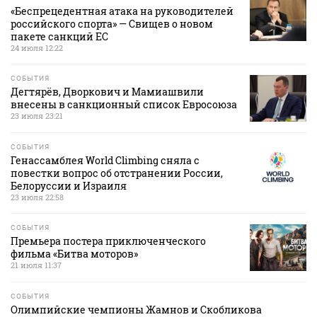
«Беспрецедентная атака на руководителей
российского спорта» — Свищев о новом
пакете санкций ЕС
24 июля 12:22
СОБЫТИЯ
Дегтярёв, Дворкович и Мамиашвили
внесены в санкционный список Евросоюза
23 июля 23:21
СОБЫТИЯ
Генассамблея World Climbing сняла с
повестки вопрос об отстранении России,
Белоруссии и Израиля
23 июля 22:58
СОБЫТИЯ
Премьера постера приключенческого
фильма «Битва моторов»
21 июля 11:37
СОБЫТИЯ
Олимпийские чемпионы Жамнов и Скобликова