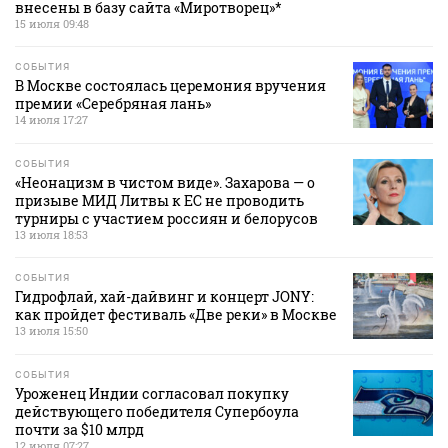
внесены в базу сайта «Миротворец»*
15 июля 09:48
СОБЫТИЯ
В Москве состоялась церемония вручения
премии «Серебряная лань»
14 июля 17:27
СОБЫТИЯ
«Неонацизм в чистом виде». Захарова — о
призыве МИД Литвы к ЕС не проводить
турниры с участием россиян и белорусов
13 июля 18:53
СОБЫТИЯ
Гидрофлай, хай-дайвинг и концерт JONY:
как пройдет фестиваль «Две реки» в Москве
13 июля 15:50
СОБЫТИЯ
Уроженец Индии согласовал покупку
действующего победителя Супербоула
почти за $10 млрд
12 июля 07:27