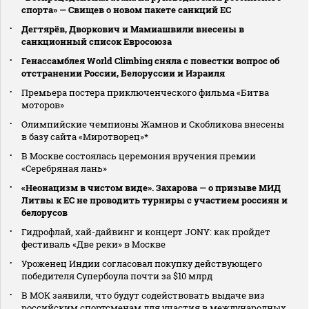
спорта» — Свищев о новом пакете санкций ЕС
Дегтярёв, Дворкович и Мамиашвили внесены в
санкционный список Евросоюза
Генассамблея World Climbing сняла с повестки вопрос об
отстранении России, Белоруссии и Израиля
Премьера постера приключенческого фильма «Битва
моторов»
Олимпийские чемпионы Жамнов и Скобликова внесены
в базу сайта «Миротворец»*
В Москве состоялась церемония вручения премии
«Серебряная лань»
«Неонацизм в чистом виде». Захарова — о призыве МИД
Литвы к ЕС не проводить турниры с участием россиян и
белорусов
Гидрофлай, хай-дайвинг и концерт JONY: как пройдет
фестиваль «Две реки» в Москве
Уроженец Индии согласовал покупку действующего
победителя Супербоула почти за $10 млрд
В МОК заявили, что будут содействовать выдаче виз
российским спортсменам для участия в международных