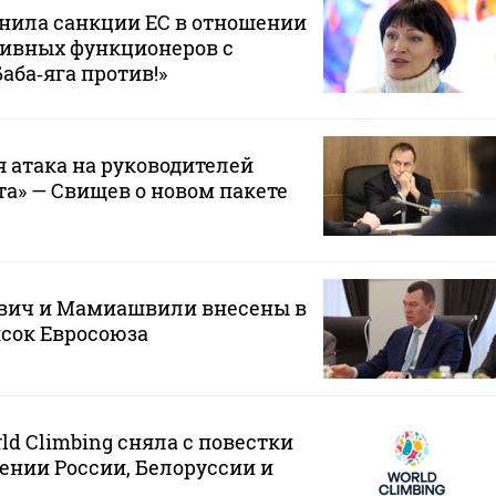
нила санкции ЕС в отношении
тивных функционеров с
ба‑яга против!»
 атака на руководителей
та» — Свищев о новом пакете
ович и Мамиашвили внесены в
сок Евросоюза
ld Climbing сняла с повестки
нении России, Белоруссии и