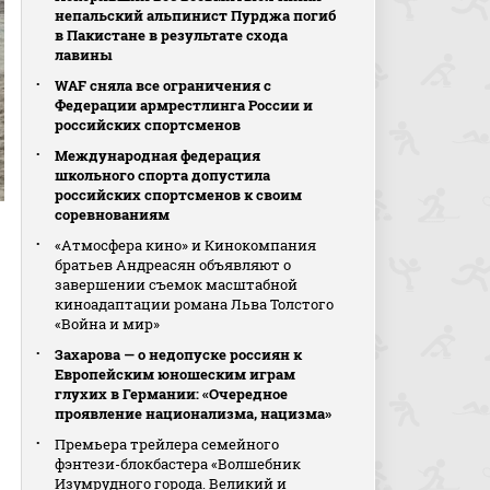
непальский альпинист Пурджа погиб
в Пакистане в результате схода
лавины
WAF сняла все ограничения с
Федерации армрестлинга России и
российских спортсменов
Международная федерация
школьного спорта допустила
российских спортсменов к своим
соревнованиям
«Атмосфера кино» и Кинокомпания
братьев Андреасян объявляют о
завершении съемок масштабной
киноадаптации романа Льва Толстого
«Война и мир»
Захарова — о недопуске россиян к
Европейским юношеским играм
глухих в Германии: «Очередное
проявление национализма, нацизма»
Премьера трейлера семейного
фэнтези-блокбастера «Волшебник
Изумрудного города. Великий и