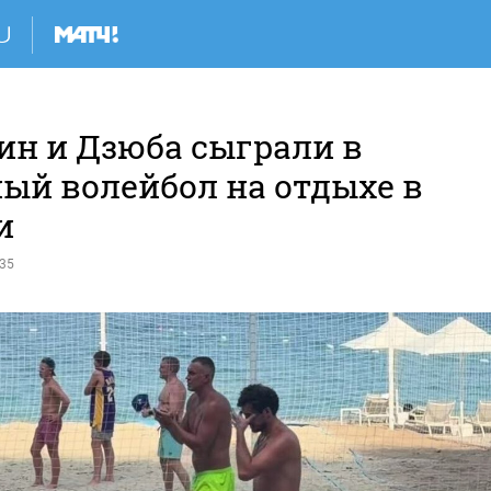
ин и Дзюба сыграли в
ый волейбол на отдыхе в
и
:35