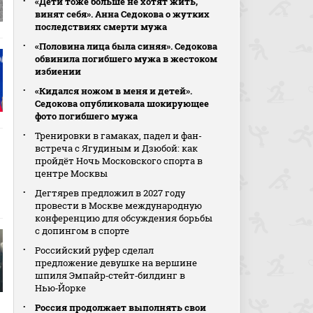
«Дети тоже больше не хотят жить,
винят себя». Анна Седокова о жутких
последствиях смерти мужа
«Половина лица была синяя». Седокова
обвинила погибшего мужа в жестоком
избиении
«Кидался ножом в меня и детей».
Седокова опубликовала шокирующее
фото погибшего мужа
Тренировки в гамаках, падел и фан-
встреча с Ягудиным и Дзюбой: как
пройдёт Ночь Московского спорта в
центре Москвы
Дегтярев предложил в 2027 году
провести в Москве международную
конференцию для обсуждения борьбы
с допингом в спорте
Российский руфер сделал
предложение девушке на вершине
шпиля Эмпайр‑стейт‑билдинг в
Нью‑Йорке
Россия продолжает выполнять свои