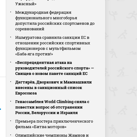
Ужасный»
Международная федерация
функционального многоборья
допустила российских спортсменов до
соревнований
Ишмуратова сравнила санкции ЕС в
отношении российских спортивных
функционеров с мультфильмом
«Баба‑яга против!»
«Беспрецедентная атака на
руководителей российского спорта» —
Свищев о новом пакете санкций ЕС
Дегтярёв, Дворкович и Мамиашвили
внесены в санкционный список
Евросоюза
Генассамблея World Climbing сняла с
повестки вопрос об отстранении
России, Белоруссии и Израиля
Премьера постера приключенческого
фильма «Битва моторов»
Олимпийские чемпионы Жамнов и