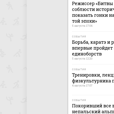
Режиссер «Битвы 
соблюсти истори
показать гонки н
той эпохи»
5 августа 17:04
СОБЫТИЯ
Борьба, каратэ и
впервые пройдет
единоборств
5 августа 12:20
СОБЫТИЯ
Тренировки, лекц
физкультурника 
4 августа 17:07
СОБЫТИЯ
Покоривший все
непальский альп