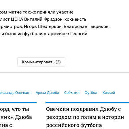
ком матче также приняли участие
олист ЦСКА Виталий Фридзон, хоккеисты
рмистров, Игорь Шестеркин, Владислав Гавриков,
в и бывший футболист армейцев Георгий
Комментировать (2)
ександр Овечкин
Артем Дзюба
События
Футбол
Хоккей
горд, что ты
Овечкин поздравил Дзюбу с
ник». Дзюба
рекордом по голам в истории
ина с
российского футбола