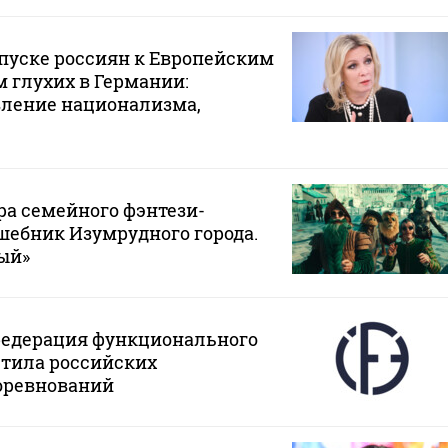
опуске россиян к Европейским
 глухих в Германии:
вление национализма,
а семейного фэнтези-
шебник Изумрудного города.
ый»
едерация функционального
стила российских
соревнований