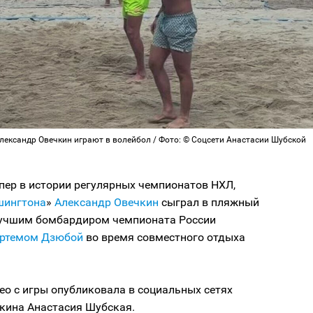
лександр Овечкин играют в волейбол / Фото: © Соцсети Анастасии Шубской
пер в истории регулярных чемпионатов НХЛ,
шингтона
»
Александр Овечкин
сыграл в пляжный
лучшим бомбардиром чемпионата России
ртемом Дзюбой
во время совместного отдыха
о с игры опубликовала в социальных сетях
чкина Анастасия Шубская.