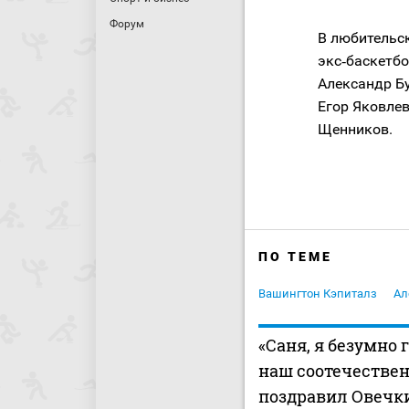
Форум
В любительс
экс‑баскетб
Александр Бу
Егор Яковле
Щенников.
ПО ТЕМЕ
Вашингтон Кэпиталз
Ал
«Саня, я безумно 
наш соотечествен
поздравил Овечк