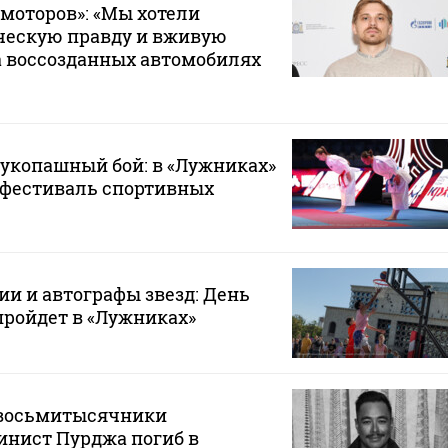
моторов»: «Мы хотели
ческую правду и вживую
а воссозданных автомобилях
 рукопашный бой: в «Лужниках»
 фестиваль спортивных
ии и автографы звезд: День
пройдет в «Лужниках»
 восьмитысячники
инист Пурджа погиб в