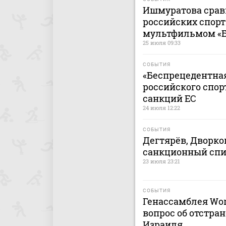
Ишмуратова срав
российских спор
мультфильмом «Ба
25 июля 09:33
СОБЫТИЯ
«Беспрецедентная
российского спор
санкций ЕС
24 июля 12:22
СОБЫТИЯ
Дегтярёв, Дворк
санкционный спи
23 июля 23:21
СОБЫТИЯ
Генассамблея Wor
вопрос об отстра
Израиля