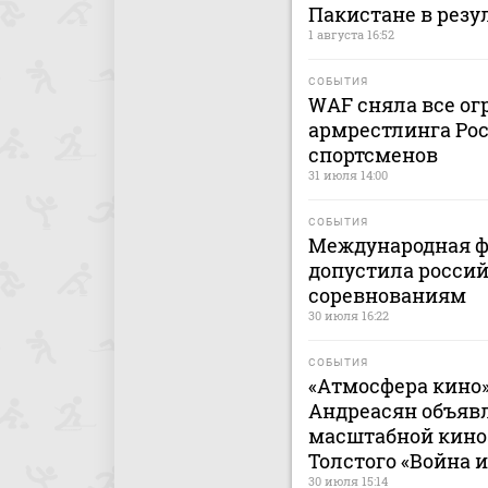
Пакистане в резу
1 августа 16:52
СОБЫТИЯ
WAF сняла все ог
армрестлинга Рос
спортсменов
31 июля 14:00
СОБЫТИЯ
Международная ф
допустила россий
соревнованиям
30 июля 16:22
СОБЫТИЯ
«Атмосфера кино
Андреасян объяв
масштабной кино
Толстого «Война 
30 июля 15:14