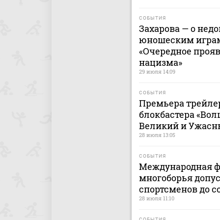
СОБЫТИЯ
Захарова — о нед
юношеским играм
«Очередное проя
нацизма»
29 июля 14:09
СОБЫТИЯ
Премьера трейлер
блокбастера «Вол
Великий и Ужасн
28 июля 13:05
СОБЫТИЯ
Международная ф
многоборья допу
спортсменов до 
28 июля 11:10
СОБЫТИЯ