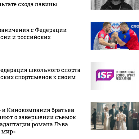
льтате схода лавины
раничения с Федерации
сии и российских
едерация школьного спорта
ских спортсменов к своим
» и Кинокомпания братьев
ляют о завершении съемок
адаптации романа Льва
и мир»