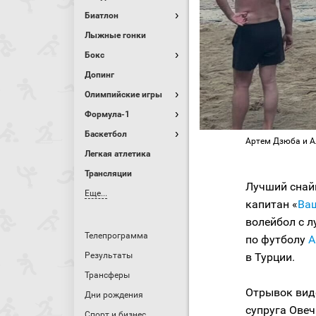
Биатлон
Лыжные гонки
Бокс
Допинг
Олимпийские игры
Формула-1
Баскетбол
Артем Дзюба и А
Легкая атлетика
Трансляции
Лучший снай
Еще...
капитан «
Ва
волейбол с 
Телепрограмма
по футболу
А
в Турции.
Результаты
Трансферы
Отрывок виде
Дни рождения
супруга Ове
Спорт и бизнес