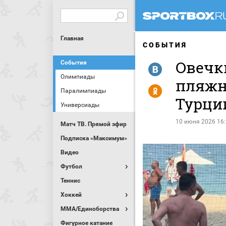
Главная
СОБЫТИЯ
Овечк
События
R
Олимпиады
пляжн
Y
Паралимпиады
Турци
Универсиады
10 июня 2026 16
Матч ТВ. Прямой эфир
Подписка «Максимум»
Видео
Футбол
Теннис
Хоккей
MMA/Единоборства
Фигурное катание