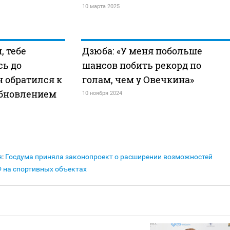
10 марта 2025
, тебе
Дзюба: «У меня побольше
сь до
шансов побить рекорд по
н обратился к
голам, чем у Овечкина»
обновлением
10 ноября 2024
я
:
Госдума приняла законопроект о расширении возможностей
 на спортивных объектах