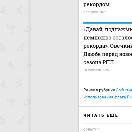
рекордом
07 апреля 2025
«Давай, поднажми
немножко остало
рекорда». Овечки
Дзюбе перед воз
сезона РПЛ
28 февраля 2025
Ранее в рубрике
Событи
использования флага РФ
ЧИТАТЬ ЕЩЕ
СОБЫТИЯ