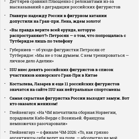
Дегтярев сравнил Плющенко с релокантами из‑за
высказываний о деградации российских фигуристов
Главную надежду России в фигурном катании
допустили на Гран-при. Лена, ждем золото!
«Вы правда верите всей ерунде, которую
распространяют?» Петросян — о том, что попрощалась с
Тутберидзе лишь по телефону
Губерниев — об уходе фигуристки Петросян от
Тутберидзе: «Мы не о том думаем. С кем тренироваться —
личное дело Аделии»
ISU внес девять российских фигуристов в список
участников юниорского Гран‑При в Китае
Костылева, Лазарев и еще 11 российских фигуристов
значатся на сайте ISU как нейтральные спортсмены
Самая скрытная фигуристка России выходит замуж. Вот
кто оказался женихом!
Глейхенгауз: «На ЧМ впечатлила сборная Норвегии,
порадовали Кабо‑Верде с Возиньей. Французы
немножечко разочаровали»
Глейхенгауз — о финале ЧМ‑2026: «То, как грязно
аргентинцы себя ведут на поле, — абсолютно не моё.