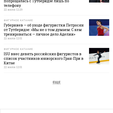
попрощалась с Тутберидзе лишь по
телефону
22 июля 12:29
ФИГУРНОЕ КАТАНИЕ
Губерниев — об уходе фигуристки Петросян
от Тутберидзе: «Мы не о том думаем. С кем
тренироваться — личное дело Аделии»
22 июля 12:01
ФИГУРНОЕ КАТАНИЕ
ISU внес девять российских фигуристов в
список участников юниорского Гран‑При в
Китае
22 июля 12:01
ЕЩЕ