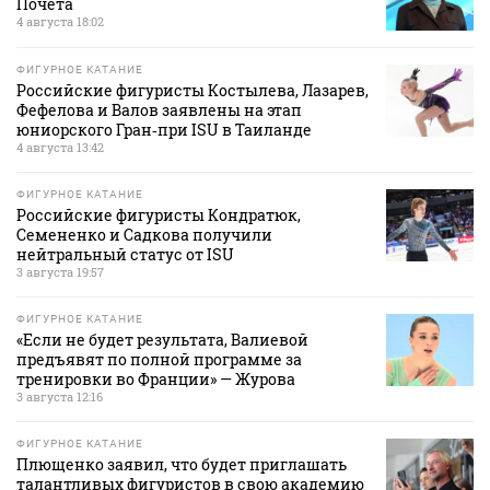
Почета
4 августа 18:02
ФИГУРНОЕ КАТАНИЕ
Российские фигуристы Костылева, Лазарев,
Фефелова и Валов заявлены на этап
юниорского Гран‑при ISU в Таиланде
4 августа 13:42
ФИГУРНОЕ КАТАНИЕ
Российские фигуристы Кондратюк,
Семененко и Садкова получили
нейтральный статус от ISU
3 августа 19:57
ФИГУРНОЕ КАТАНИЕ
«Если не будет результата, Валиевой
предъявят по полной программе за
тренировки во Франции» — Журова
3 августа 12:16
ФИГУРНОЕ КАТАНИЕ
Плющенко заявил, что будет приглашать
талантливых фигуристов в свою академию