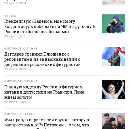
23 июля 23:33
ФУТБОЛ
Глейхенгауз: «Надеюсь, еще смогу
когда‑нибудь побывать на ЧМ по футболу. В
России это было незабываемо»
23 июля 10:16
ФИГУРНОЕ КАТАНИЕ
Дегтярев сравнил Плющенко с
релокантами из‑за высказываний о
деградации российских фигуристов
22 июля 20:25
ФИГУРНОЕ КАТАНИЕ
Главную надежду России в фигурном
катании допустили на Гран-при. Лена,
ждем золото!
22 июля 18:08
ФИГУРНОЕ КАТАНИЕ
«Вы правда верите всей ерунде, которую
распространяют?» Петросян — о том, что