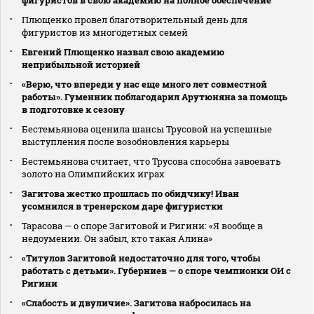
фигуристов в свою академию на полное обеспечение
Плющенко провел благотворительный день для
фигуристов из многодетных семей
Евгений Плющенко назвал свою академию
неприбыльной историей
«Верю, что впереди у нас еще много лет совместной
работы». Гуменник поблагодарил Арутюняна за помощь
в подготовке к сезону
Бестемьянова оценила шансы Трусовой на успешные
выступления после возобновления карьеры
Бестемьянова считает, что Трусова способна завоевать
золото на Олимпийских играх
Загитова жестко прошлась по обидчику! Иван
усомнился в тренерском даре фигуристки
Тарасова — о споре Загитовой и Ригини: «Я вообще в
недоумении. Он забыл, кто такая Алина»
«Титулов Загитовой недостаточно для того, чтобы
работать с детьми». Губерниев — о споре чемпионки ОИ с
Ригини
«Слабость и двуличие». Загитова набросилась на