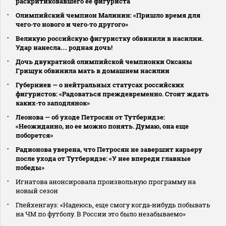
раскритиковавшего ее фигуриста
Олимпийский чемпион Малинин: «Пришло время для
чего‑то нового и чего‑то другого»
Великую российскую фигуристку обвинили в насилии.
Удар нанесла… родная дочь!
Дочь двукратной олимпийской чемпионки Оксаны
Грищук обвинила мать в домашнем насилии
Губерниев — о нейтральных статусах российских
фигуристов: «Радоваться преждевременно. Стоит ждать
каких‑то заподлянок»
Леонова — об уходе Петросян от Тутберидзе:
«Неожиданно, но ее можно понять. Думаю, она еще
поборется»
Радионова уверена, что Петросян не завершит карьеру
после ухода от Тутберидзе: «У нее впереди главные
победы»
Игнатова анонсировала произвольную программу на
новый сезон
Глейхенгауз: «Надеюсь, еще смогу когда‑нибудь побывать
на ЧМ по футболу. В России это было незабываемо»