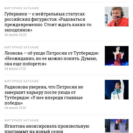
ФИГУРНОЕ КАТАНИЕ
Губерниев — о нейтральных статусах
российских фигуристов: «Радоваться
преждевременно. Стоит ждать каких‑то
заподлянок»
26 июля 16:23
ФИГУРНОЕ КАТАНИЕ
Леонова — об уходе Петросян от Тутберидзе:
«Неожиданно, но ее можно понять. Думаю,
она еще поборется»
24 июля 17:21
ФИГУРНОЕ КАТАНИЕ
Радионова уверена, что Петросян не
завершит карьеру после ухода от
Тутберидзе: «У нее впереди главные
победы»
24 июля 15:16
ФИГУРНОЕ КАТАНИЕ
Игнатова анонсировала произвольную
программу на новый сезон