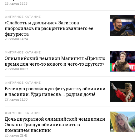
28 июля 15:13
ФИГУРНОЕ КАТАНИЕ
«Слабость и двуличие». Загитова
набросилась на раскритиковавшего ее
фигуриста
28 июля 14:24
ФИГУРНОЕ КАТАНИЕ
Олимпийский чемпион Малинин: «Пришло
время для чего‑то нового и чего‑то другого»
28 июля 00:37
ФИГУРНОЕ КАТАНИЕ
Великую российскую фигуристку обвинили
в насилии. Удар нанесла… родная дочь!
27 июля 11:30
ФИГУРНОЕ КАТАНИЕ
Дочь двукратной олимпийской чемпионки
Оксаны Грищук обвинила мать в
домашнем насилии
26 июля 21:41