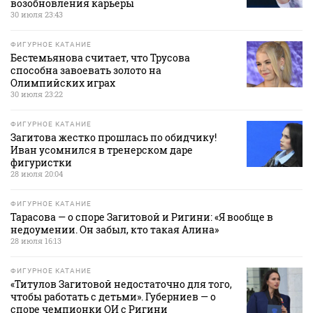
возобновления карьеры
30 июля 23:43
ФИГУРНОЕ КАТАНИЕ
Бестемьянова считает, что Трусова
способна завоевать золото на
Олимпийских играх
30 июля 23:22
ФИГУРНОЕ КАТАНИЕ
Загитова жестко прошлась по обидчику!
Иван усомнился в тренерском даре
фигуристки
28 июля 20:04
ФИГУРНОЕ КАТАНИЕ
Тарасова — о споре Загитовой и Ригини: «Я вообще в
недоумении. Он забыл, кто такая Алина»
28 июля 16:13
ФИГУРНОЕ КАТАНИЕ
«Титулов Загитовой недостаточно для того,
чтобы работать с детьми». Губерниев — о
споре чемпионки ОИ с Ригини