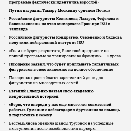
программа фактически идентична взрослой»
Путин наградил Тамару Москвину орденом Почета
Российские фигуристы Костылева, Лазарев, Фефелова и
Валов заявлены на этап юниорского Гран‑при ISU в
Таиланде
Российские фигуристы Кондратюк, Семененко и Садкова
получили нейтральный статус от ISU
«Если не будет результата, Валиевой предъявят по
полной программе за тренировки во Франции» — Журова
Плющенко заявил, что будет приглашать талантливых
фигуристов в свою академию на полное обеспечение
Плющенко провел благотворительный день для
фигуристов из многодетных семей
Евгений Плющенко назвал свою академию
неприбыльной историей
«Верю, что впереди у нас еще много лет совместной
работы». Гуменник поблагодарил Арутюняна за помощь
в подготовке к сезону
Бестемьянова оценила шансы Трусовой на успешные
выступления после возобновления карьеры