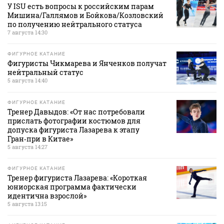
У ISU есть вопросы к российским парам
Мишина/Галлямов и Бойкова/Козловский
по получению нейтрального статуса
7 августа 14:30
ФИГУРНОЕ КАТАНИЕ
Фигуристы Чикмарева и Янченков получат
нейтральный статус
5 августа 14:40
ФИГУРНОЕ КАТАНИЕ
Тренер Давыдов: «От нас потребовали
прислать фотографии костюмов для
допуска фигуриста Лазарева к этапу
Гран‑при в Китае»
5 августа 14:27
ФИГУРНОЕ КАТАНИЕ
Тренер фигуриста Лазарева: «Короткая
юниорская программа фактически
идентична взрослой»
5 августа 13:15