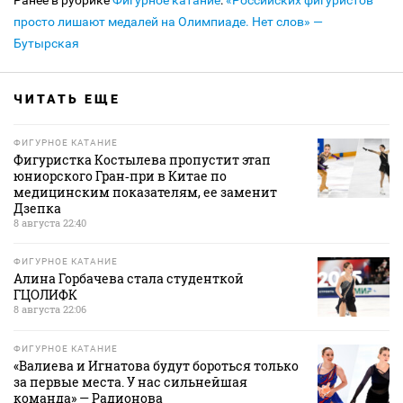
Ранее в рубрике
Фигурное катание
:
«Российских фигуристов
просто лишают медалей на Олимпиаде. Нет слов» —
Бутырская
ЧИТАТЬ ЕЩЕ
ФИГУРНОЕ КАТАНИЕ
Фигуристка Костылева пропустит этап
юниорского Гран‑при в Китае по
медицинским показателям, ее заменит
Дзепка
8 августа 22:40
ФИГУРНОЕ КАТАНИЕ
Алина Горбачева стала студенткой
ГЦОЛИФК
8 августа 22:06
ФИГУРНОЕ КАТАНИЕ
«Валиева и Игнатова будут бороться только
за первые места. У нас сильнейшая
команда» — Радионова