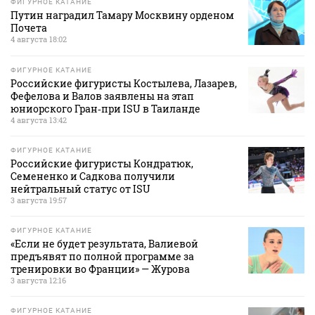
ФИГУРНОЕ КАТАНИЕ
Путин наградил Тамару Москвину орденом
Почета
4 августа 18:02
ФИГУРНОЕ КАТАНИЕ
Российские фигуристы Костылева, Лазарев,
Фефелова и Валов заявлены на этап
юниорского Гран‑при ISU в Таиланде
4 августа 13:42
ФИГУРНОЕ КАТАНИЕ
Российские фигуристы Кондратюк,
Семененко и Садкова получили
нейтральный статус от ISU
3 августа 19:57
ФИГУРНОЕ КАТАНИЕ
«Если не будет результата, Валиевой
предъявят по полной программе за
тренировки во Франции» — Журова
3 августа 12:16
ФИГУРНОЕ КАТАНИЕ