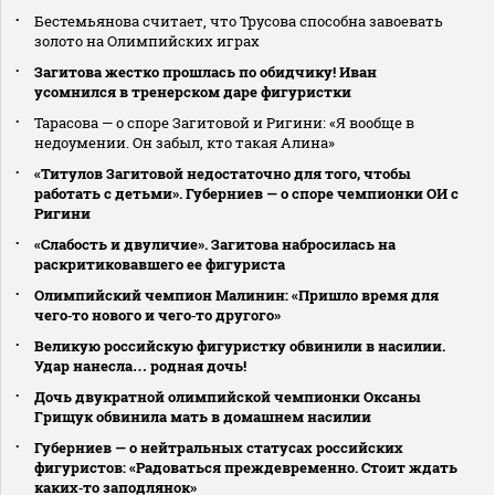
Бестемьянова считает, что Трусова способна завоевать
золото на Олимпийских играх
Загитова жестко прошлась по обидчику! Иван
усомнился в тренерском даре фигуристки
Тарасова — о споре Загитовой и Ригини: «Я вообще в
недоумении. Он забыл, кто такая Алина»
«Титулов Загитовой недостаточно для того, чтобы
работать с детьми». Губерниев — о споре чемпионки ОИ с
Ригини
«Слабость и двуличие». Загитова набросилась на
раскритиковавшего ее фигуриста
Олимпийский чемпион Малинин: «Пришло время для
чего‑то нового и чего‑то другого»
Великую российскую фигуристку обвинили в насилии.
Удар нанесла… родная дочь!
Дочь двукратной олимпийской чемпионки Оксаны
Грищук обвинила мать в домашнем насилии
Губерниев — о нейтральных статусах российских
фигуристов: «Радоваться преждевременно. Стоит ждать
каких‑то заподлянок»