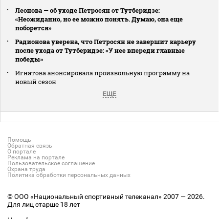
Леонова — об уходе Петросян от Тутберидзе:
«Неожиданно, но ее можно понять. Думаю, она еще
поборется»
Радионова уверена, что Петросян не завершит карьеру
после ухода от Тутберидзе: «У нее впереди главные
победы»
Игнатова анонсировала произвольную программу на
новый сезон
ЕЩЕ
Помощь
Обратная связь
О портале
Реклама на портале
Пользовательское соглашение
Охрана труда
Политика обработки персональных данных
© ООО «Национальный спортивный телеканал» 2007 — 2026.
Для лиц старше 18 лет