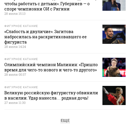
чтобы работать с детьми». Губерниев — о
споре чемпионки ОИ с Ригини
28 июля 15:13
ФИГУРНОЕ КАТАНИЕ
«Слабость и двуличие». Загитова
набросилась на раскритиковавшего ее
фигуриста
28 июля 14:24
ФИГУРНОЕ КАТАНИЕ
Олимпийский чемпион Малинин: «Пришло
время для чего‑то нового и чего‑то другого»
28 июля 00:37
ФИГУРНОЕ КАТАНИЕ
Великую российскую фигуристку обвинили
в насилии. Удар нанесла… родная дочь!
27 июля 11:30
ЕЩЕ