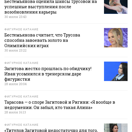
Бестемьянова оценила шансы Трусовой на
успешные выступления после
возобновления карьеры
30 июля 23:43
ФИГУРНОЕ КАТАНИЕ
Бестемьянова считает, что Трусова
способна завоевать золото на
Олимпийских играх
30 июля 23:22
ФИГУРНОЕ КАТАНИЕ
Загитова жестко прошлась по обидчику!
Иван усомнился в тренерском даре
фигуристки
28 июля 20:04
ФИГУРНОЕ КАТАНИЕ
Тарасова — о споре Загитовой и Ригини: «Я вообще в
недоумении. Он забыл, кто такая Алина»
28 июля 16:13
ФИГУРНОЕ КАТАНИЕ
«Титулов Загитовой недостаточно для того,