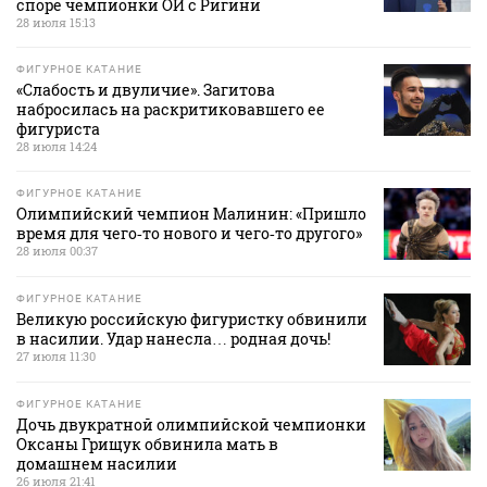
споре чемпионки ОИ с Ригини
28 июля 15:13
ФИГУРНОЕ КАТАНИЕ
«Слабость и двуличие». Загитова
набросилась на раскритиковавшего ее
фигуриста
28 июля 14:24
ФИГУРНОЕ КАТАНИЕ
Олимпийский чемпион Малинин: «Пришло
время для чего‑то нового и чего‑то другого»
28 июля 00:37
ФИГУРНОЕ КАТАНИЕ
Великую российскую фигуристку обвинили
в насилии. Удар нанесла… родная дочь!
27 июля 11:30
ФИГУРНОЕ КАТАНИЕ
Дочь двукратной олимпийской чемпионки
Оксаны Грищук обвинила мать в
домашнем насилии
26 июля 21:41