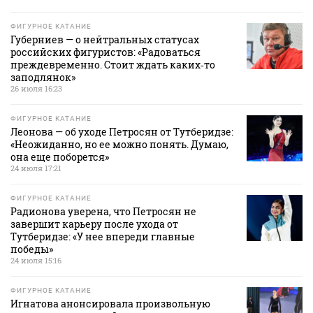
ФИГУРНОЕ КАТАНИЕ
Губерниев — о нейтральных статусах
российских фигуристов: «Радоваться
преждевременно. Стоит ждать каких‑то
заподлянок»
26 июля 16:23
ФИГУРНОЕ КАТАНИЕ
Леонова — об уходе Петросян от Тутберидзе:
«Неожиданно, но ее можно понять. Думаю,
она еще поборется»
24 июля 17:21
ФИГУРНОЕ КАТАНИЕ
Радионова уверена, что Петросян не
завершит карьеру после ухода от
Тутберидзе: «У нее впереди главные
победы»
24 июля 15:16
ФИГУРНОЕ КАТАНИЕ
Игнатова анонсировала произвольную