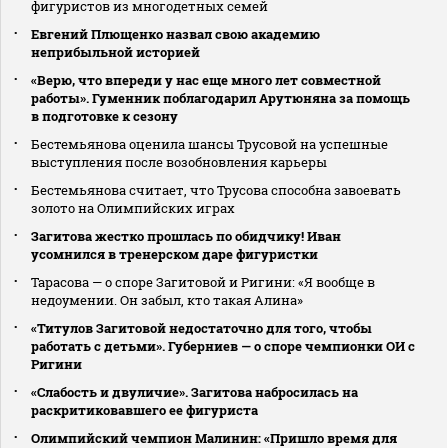
фигуристов из многодетных семей
Евгений Плющенко назвал свою академию
неприбыльной историей
«Верю, что впереди у нас еще много лет совместной
работы». Гуменник поблагодарил Арутюняна за помощь
в подготовке к сезону
Бестемьянова оценила шансы Трусовой на успешные
выступления после возобновления карьеры
Бестемьянова считает, что Трусова способна завоевать
золото на Олимпийских играх
Загитова жестко прошлась по обидчику! Иван
усомнился в тренерском даре фигуристки
Тарасова — о споре Загитовой и Ригини: «Я вообще в
недоумении. Он забыл, кто такая Алина»
«Титулов Загитовой недостаточно для того, чтобы
работать с детьми». Губерниев — о споре чемпионки ОИ с
Ригини
«Слабость и двуличие». Загитова набросилась на
раскритиковавшего ее фигуриста
Олимпийский чемпион Малинин: «Пришло время для