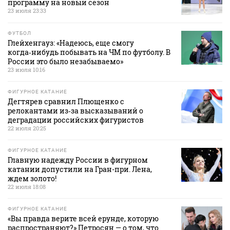
программу на новый сезон
23 июля 23:33
ФУТБОЛ
Глейхенгауз: «Надеюсь, еще смогу
когда‑нибудь побывать на ЧМ по футболу. В
России это было незабываемо»
23 июля 10:16
ФИГУРНОЕ КАТАНИЕ
Дегтярев сравнил Плющенко с
релокантами из‑за высказываний о
деградации российских фигуристов
22 июля 20:25
ФИГУРНОЕ КАТАНИЕ
Главную надежду России в фигурном
катании допустили на Гран-при. Лена,
ждем золото!
22 июля 18:08
ФИГУРНОЕ КАТАНИЕ
«Вы правда верите всей ерунде, которую
распространяют?» Петросян — о том, что