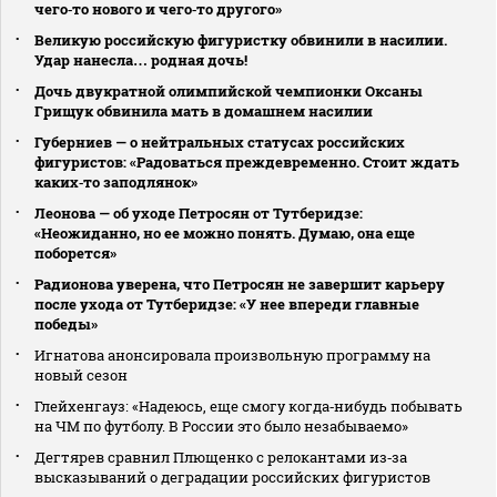
чего‑то нового и чего‑то другого»
Великую российскую фигуристку обвинили в насилии.
Удар нанесла… родная дочь!
Дочь двукратной олимпийской чемпионки Оксаны
Грищук обвинила мать в домашнем насилии
Губерниев — о нейтральных статусах российских
фигуристов: «Радоваться преждевременно. Стоит ждать
каких‑то заподлянок»
Леонова — об уходе Петросян от Тутберидзе:
«Неожиданно, но ее можно понять. Думаю, она еще
поборется»
Радионова уверена, что Петросян не завершит карьеру
после ухода от Тутберидзе: «У нее впереди главные
победы»
Игнатова анонсировала произвольную программу на
новый сезон
Глейхенгауз: «Надеюсь, еще смогу когда‑нибудь побывать
на ЧМ по футболу. В России это было незабываемо»
Дегтярев сравнил Плющенко с релокантами из‑за
высказываний о деградации российских фигуристов