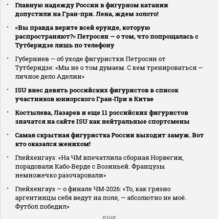
Главную надежду России в фигурном катании
допустили на Гран-при. Лена, ждем золото!
«Вы правда верите всей ерунде, которую
распространяют?» Петросян — о том, что попрощалась с
Тутберидзе лишь по телефону
Губерниев — об уходе фигуристки Петросян от
Тутберидзе: «Мы не о том думаем. С кем тренироваться —
личное дело Аделии»
ISU внес девять российских фигуристов в список
участников юниорского Гран‑При в Китае
Костылева, Лазарев и еще 11 российских фигуристов
значатся на сайте ISU как нейтральные спортсмены
Самая скрытная фигуристка России выходит замуж. Вот
кто оказался женихом!
Глейхенгауз: «На ЧМ впечатлила сборная Норвегии,
порадовали Кабо‑Верде с Возиньей. Французы
немножечко разочаровали»
Глейхенгауз — о финале ЧМ‑2026: «То, как грязно
аргентинцы себя ведут на поле, — абсолютно не моё.
Футбол победил»
ЕЩЕ