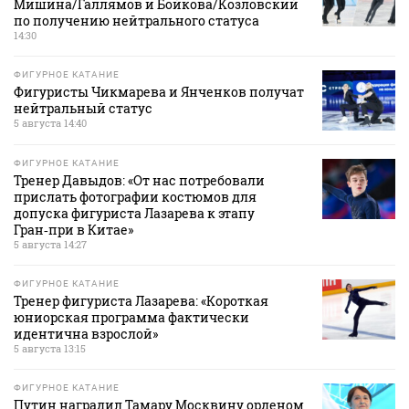
Мишина/Галлямов и Бойкова/Козловский
по получению нейтрального статуса
14:30
ФИГУРНОЕ КАТАНИЕ
Фигуристы Чикмарева и Янченков получат
нейтральный статус
5 августа 14:40
ФИГУРНОЕ КАТАНИЕ
Тренер Давыдов: «От нас потребовали
прислать фотографии костюмов для
допуска фигуриста Лазарева к этапу
Гран‑при в Китае»
5 августа 14:27
ФИГУРНОЕ КАТАНИЕ
Тренер фигуриста Лазарева: «Короткая
юниорская программа фактически
идентична взрослой»
5 августа 13:15
ФИГУРНОЕ КАТАНИЕ
Путин наградил Тамару Москвину орденом