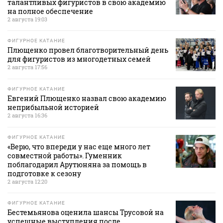
талантливых фигуристов в свою академию
на полное обеспечение
2 августа 19:03
ФИГУРНОЕ КАТАНИЕ
Плющенко провел благотворительный день
для фигуристов из многодетных семей
2 августа 17:56
ФИГУРНОЕ КАТАНИЕ
Евгений Плющенко назвал свою академию
неприбыльной историей
2 августа 16:36
ФИГУРНОЕ КАТАНИЕ
«Верю, что впереди у нас еще много лет
совместной работы». Гуменник
поблагодарил Арутюняна за помощь в
подготовке к сезону
2 августа 12:20
ФИГУРНОЕ КАТАНИЕ
Бестемьянова оценила шансы Трусовой на
успешные выступления после