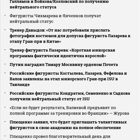
Галлямов и Бойкова/Козловский по получению
нейтрального статуса
Фигуристы Чикмарева и Янченков получат
нейтральный статус
Тренер Давыдов: «От нас потребовали прислать
фотографии костюмов для допуска фигуриста Лазарева к
этапу Гран‑при в Китае»
Тренер фигуриста Лазарева: «Короткая юниорская
программа фактически идентична взрослой»
Путин наградил Тамару Москвину орденом Почета
Российские фигуристы Костылева, Лазарев, Фефелова и
Валов заявлены на этап юниорского Гран‑при ISU в
Таиланде
Российские фигуристы Кондратюк, Семененко и Садкова
получили нейтральный статус от ISU
«Если не будет результата, Валиевой предъявят по
полной программе за тренировки во Франции» — Журова
Плющенко заявил, что будет приглашать талантливых
фигуристов в свою академию на полное обеспечение
Плющенко провел благотворительный день для