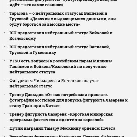
идёт — это самое главное»
Тарасова — о нейтральных статусах Валиевой и
Трусовой: «Девочки с выдающимися данными, они
будут бороться за высокие места»
ISU предоставил нейтральный статус Бойковой и
Козловскому
ISU предоставил нейтральный статус Валиевой,
Трусовой и Гуменнику
У ISU есть вопросы к российским парам Мишина/
Галлямов и Бойкова/Козловский по получению
нейтрального статуса
Фигуристы Чикмарева и Янченков получат
нейтральный статус
Тренер Давыдов: «От нас потребовали прислать
фотографии костюмов для допуска фигуриста Лазарева к
этапу Гран‑при в Китае»
Тренер фигуриста Лазарева: «Короткая юниорская
программа фактически идентична взрослой»
Путин наградил Тамару Москвину орденом Почета
Российские фигуристы Костылева, Лазарев, Фефелова и