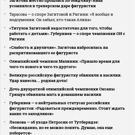
Загитова жестко прошлась по обидчику! Иван
усомнился в тренерском даре фигуристки
Тарасова — о споре Загитовой и Ригини: «Я вообще в
недоумении. Он забыл, кто такая Алина»
«Титулов Загитовой недостаточно для того, чтобы
работать с детьми». Губерниев — о споре чемпионки ОИ с
Ригини
«Слабость и двуличие». Загитова набросилась на
раскритиковавшего ее фигуриста
Олимпийский чемпион Малинин: «Пришло время для
чего‑то нового и чего‑то другого»
Великую российскую фигуристку обвинили в насилии.
Удар нанесла… родная дочь!
Дочь двукратной олимпийской чемпионки Оксаны
Грищук обвинила мать в домашнем насилии
Губерниев — о нейтральных статусах российских
фигуристов: «Радоваться преждевременно. Стоит ждать
каких‑то заподлянок»
Леонова — об уходе Петросян от Тутберидзе:
«Неожиданно, но ее можно понять. Думаю, она еще
поборется»