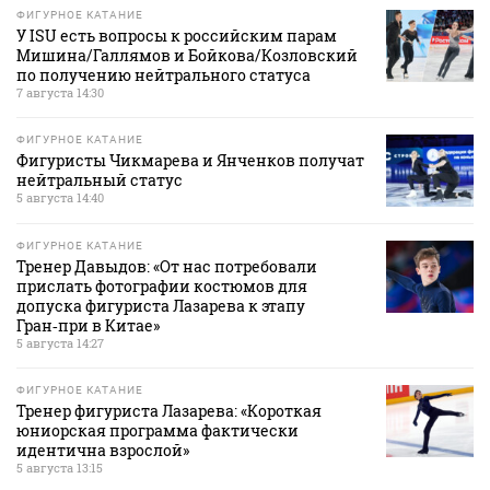
ФИГУРНОЕ КАТАНИЕ
У ISU есть вопросы к российским парам
Мишина/Галлямов и Бойкова/Козловский
по получению нейтрального статуса
7 августа 14:30
ФИГУРНОЕ КАТАНИЕ
Фигуристы Чикмарева и Янченков получат
нейтральный статус
5 августа 14:40
ФИГУРНОЕ КАТАНИЕ
Тренер Давыдов: «От нас потребовали
прислать фотографии костюмов для
допуска фигуриста Лазарева к этапу
Гран‑при в Китае»
5 августа 14:27
ФИГУРНОЕ КАТАНИЕ
Тренер фигуриста Лазарева: «Короткая
юниорская программа фактически
идентична взрослой»
5 августа 13:15