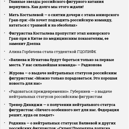
Главные звезды российского фигурного катания
вернулись. Как долго мы этого ждали!
Мать Костылевой — о снятии дочери с этапа юниорского
Гран‑при: «Не хочет подводить российскую команду,
кататься с травмой и на обезболах»
Фигуристка Костылева пропустит этап юниорского
Гран‑при в Китае по медицинским показателям, ее
заменит Дзепка
Алина Горбачева стала студенткой ГЦОЛИФК
«Валиева и Игнатова будут бороться только за первые
места. У нас сильнейшая команда» — Радионова
Журова — о выдаче нейтральных статусов российским
фигуристам: «Можно только порадоваться. Это хорошая
новость для нас»
«Радоваться преждевременно». Губерниев — о выдаче
нейтральных статусов российским фигуристам
Тренер Дикиджи — о получении нейтрального статуса
фигуристом: «Ничего особенного нет для нас. Федерация
решит, куда он поедет»
Роднина — о нейтральных статусах Валиевой и других
российских фигуристов: «Супер! Процедура допуска