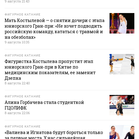
9 августа 21:43
ФИГУРНОЕ КАТАНИЕ
Мать Костылевой — о снятии дочери с этапа
юниорского Гран‑при: «Не хочет подводить
российскую команду, кататься с травмой и
на обезболах»
9 августа 10:35
ФИГУРНОЕ КАТАНИЕ
Фигуристка Костылева пропустит этап
юниорского Гран‑при в Китае по
медицинским показателям, ее заменит
Дзепка
8 августа 22:40
ФИГУРНОЕ КАТАНИЕ
Алина Горбачева стала студенткой
ГЦОЛИФК
8 августа 22:06
ФИГУРНОЕ КАТАНИЕ
«Валиева и Игнатова будут бороться только
за первые места. У нас сильнейшая