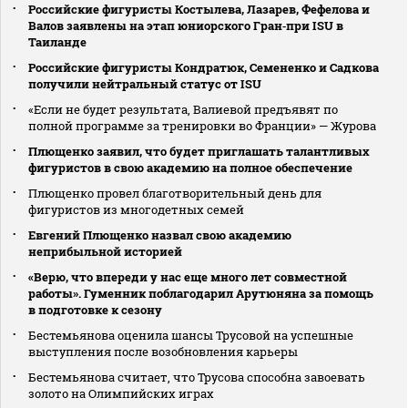
Российские фигуристы Костылева, Лазарев, Фефелова и
Валов заявлены на этап юниорского Гран‑при ISU в
Таиланде
Российские фигуристы Кондратюк, Семененко и Садкова
получили нейтральный статус от ISU
«Если не будет результата, Валиевой предъявят по
полной программе за тренировки во Франции» — Журова
Плющенко заявил, что будет приглашать талантливых
фигуристов в свою академию на полное обеспечение
Плющенко провел благотворительный день для
фигуристов из многодетных семей
Евгений Плющенко назвал свою академию
неприбыльной историей
«Верю, что впереди у нас еще много лет совместной
работы». Гуменник поблагодарил Арутюняна за помощь
в подготовке к сезону
Бестемьянова оценила шансы Трусовой на успешные
выступления после возобновления карьеры
Бестемьянова считает, что Трусова способна завоевать
золото на Олимпийских играх