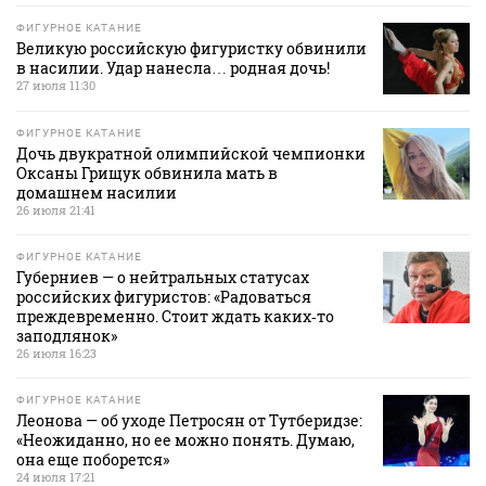
ФИГУРНОЕ КАТАНИЕ
Великую российскую фигуристку обвинили
в насилии. Удар нанесла… родная дочь!
27 июля 11:30
ФИГУРНОЕ КАТАНИЕ
Дочь двукратной олимпийской чемпионки
Оксаны Грищук обвинила мать в
домашнем насилии
26 июля 21:41
ФИГУРНОЕ КАТАНИЕ
Губерниев — о нейтральных статусах
российских фигуристов: «Радоваться
преждевременно. Стоит ждать каких‑то
заподлянок»
26 июля 16:23
ФИГУРНОЕ КАТАНИЕ
Леонова — об уходе Петросян от Тутберидзе:
«Неожиданно, но ее можно понять. Думаю,
она еще поборется»
24 июля 17:21