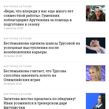
ФИГУРНОЕ КАТАНИЕ
«Верю, что впереди у нас еще много лет
совместной работы». Гуменник
поблагодарил Арутюняна за помощь в
подготовке к сезону
2 августа 12:20
ФИГУРНОЕ КАТАНИЕ
Бестемьянова оценила шансы Трусовой на
успешные выступления после
возобновления карьеры
30 июля 23:43
ФИГУРНОЕ КАТАНИЕ
Бестемьянова считает, что Трусова
способна завоевать золото на
Олимпийских играх
30 июля 23:22
ФИГУРНОЕ КАТАНИЕ
Загитова жестко прошлась по обидчику!
Иван усомнился в тренерском даре
фигуристки