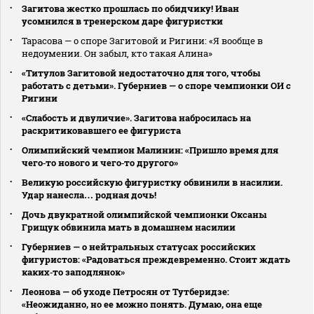
Загитова жестко прошлась по обидчику! Иван
усомнился в тренерском даре фигуристки
Тарасова — о споре Загитовой и Ригини: «Я вообще в
недоумении. Он забыл, кто такая Алина»
«Титулов Загитовой недостаточно для того, чтобы
работать с детьми». Губерниев — о споре чемпионки ОИ с
Ригини
«Слабость и двуличие». Загитова набросилась на
раскритиковавшего ее фигуриста
Олимпийский чемпион Малинин: «Пришло время для
чего‑то нового и чего‑то другого»
Великую российскую фигуристку обвинили в насилии.
Удар нанесла… родная дочь!
Дочь двукратной олимпийской чемпионки Оксаны
Грищук обвинила мать в домашнем насилии
Губерниев — о нейтральных статусах российских
фигуристов: «Радоваться преждевременно. Стоит ждать
каких‑то заподлянок»
Леонова — об уходе Петросян от Тутберидзе:
«Неожиданно, но ее можно понять. Думаю, она еще