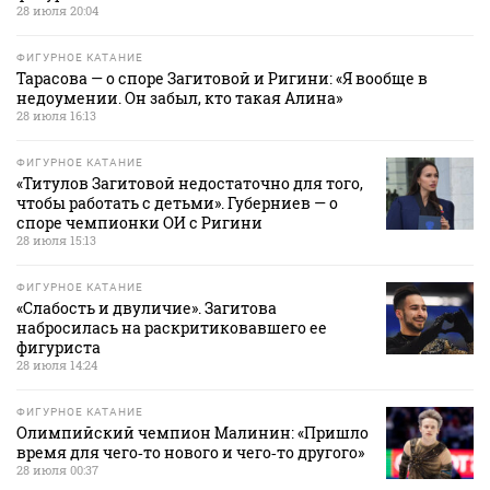
28 июля 20:04
ФИГУРНОЕ КАТАНИЕ
Тарасова — о споре Загитовой и Ригини: «Я вообще в
недоумении. Он забыл, кто такая Алина»
28 июля 16:13
ФИГУРНОЕ КАТАНИЕ
«Титулов Загитовой недостаточно для того,
чтобы работать с детьми». Губерниев — о
споре чемпионки ОИ с Ригини
28 июля 15:13
ФИГУРНОЕ КАТАНИЕ
«Слабость и двуличие». Загитова
набросилась на раскритиковавшего ее
фигуриста
28 июля 14:24
ФИГУРНОЕ КАТАНИЕ
Олимпийский чемпион Малинин: «Пришло
время для чего‑то нового и чего‑то другого»
28 июля 00:37