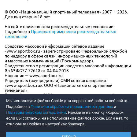
© ООО «Национальный спортивный телеканал» 2007 — 2026.
Для лиц старше 18 лет
На сайте применяются рекомендательные технологии.
Подробнее в
Правилах применения рекомендательных
технологий
Средство массовой информации сетевое издание
«www.sportbox.ru» зарегистрировано Федеральной службой
по надзору в сфере связи, информационных технологий
и массовых коммуникаций (Роскомнадзор).
Свидетельство о регистрации средства массовой информации
Эл № ФС77-72613 от 04.04.2018
Название — www.sportbox.ru
Учредитель (соучредители) СМИ сетевого издания
«www.sportbox.ru»: ООО «Национальный спортивный
телеканал»
Главный редактор СМИ сетевого издания «www.sportbox.ru»:
Конов В.А.
Мы используем файлы Сookie для корректной работы веб-сайта.
Номер телефона редакции СМИ сетевого издания
Подробнее в
Политике обработки персональных данных
и
«www.sportbox.ru»: +7 (495) 653 8419
Пользовательском соглашении
. Нажмите на кнопку «Хорошо»,
Адрес электронной почты редакции СМИ сетевого издания
если Вы согласны на использование файлов cookie. Если нет, то
«www.sportbox.ru»: editor@sportbox.ru
отключите Cookies в настройках браузера
Хорошо