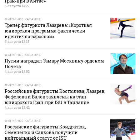
Гран‑при в Китае»
5 августа 14:27
ФИГУРНОЕ КАТАНИЕ
Тренер фигуриста Лазарева: «Короткая
юниорская программа фактически
идентична взрослой»
5 августа 13:15
ФИГУРНОЕ КАТАНИЕ
Путин наградил Тамару Москвину орденом
Почета
4 августа 18:02
ФИГУРНОЕ КАТАНИЕ
Российские фигуристы Костылева, Лазарев,
Фефелова и Валов заявлены на этап
юниорского Гран‑при ISU в Таиланде
4 августа 13:42
ФИГУРНОЕ КАТАНИЕ
Российские фигуристы Кондратюк,
Семененко и Садкова получили
нейтральный статус от ISU