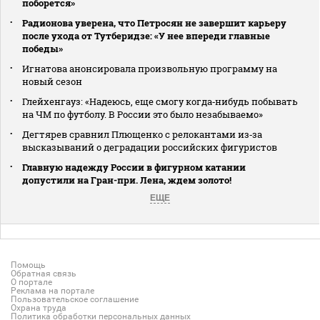
поборется»
Радионова уверена, что Петросян не завершит карьеру
после ухода от Тутберидзе: «У нее впереди главные
победы»
Игнатова анонсировала произвольную программу на
новый сезон
Глейхенгауз: «Надеюсь, еще смогу когда‑нибудь побывать
на ЧМ по футболу. В России это было незабываемо»
Дегтярев сравнил Плющенко с релокантами из‑за
высказываний о деградации российских фигуристов
Главную надежду России в фигурном катании
допустили на Гран-при. Лена, ждем золото!
ЕЩЕ
Помощь
Обратная связь
О портале
Реклама на портале
Пользовательское соглашение
Охрана труда
Политика обработки персональных данных