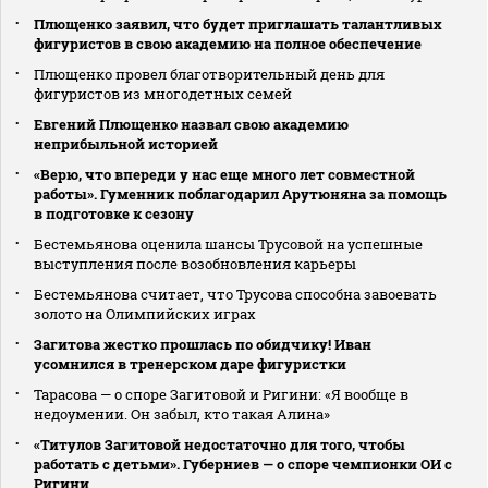
Плющенко заявил, что будет приглашать талантливых
фигуристов в свою академию на полное обеспечение
Плющенко провел благотворительный день для
фигуристов из многодетных семей
Евгений Плющенко назвал свою академию
неприбыльной историей
«Верю, что впереди у нас еще много лет совместной
работы». Гуменник поблагодарил Арутюняна за помощь
в подготовке к сезону
Бестемьянова оценила шансы Трусовой на успешные
выступления после возобновления карьеры
Бестемьянова считает, что Трусова способна завоевать
золото на Олимпийских играх
Загитова жестко прошлась по обидчику! Иван
усомнился в тренерском даре фигуристки
Тарасова — о споре Загитовой и Ригини: «Я вообще в
недоумении. Он забыл, кто такая Алина»
«Титулов Загитовой недостаточно для того, чтобы
работать с детьми». Губерниев — о споре чемпионки ОИ с
Ригини