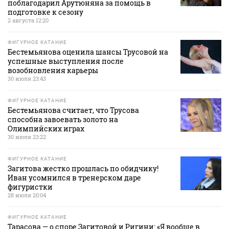
поблагодарил Арутюняна за помощь в
подготовке к сезону
2 августа 12:20
ФИГУРНОЕ КАТАНИЕ
Бестемьянова оценила шансы Трусовой на
успешные выступления после
возобновления карьеры
30 июля 23:43
ФИГУРНОЕ КАТАНИЕ
Бестемьянова считает, что Трусова
способна завоевать золото на
Олимпийских играх
30 июля 23:22
ФИГУРНОЕ КАТАНИЕ
Загитова жестко прошлась по обидчику!
Иван усомнился в тренерском даре
фигуристки
28 июля 20:04
ФИГУРНОЕ КАТАНИЕ
Тарасова — о споре Загитовой и Ригини: «Я вообще в