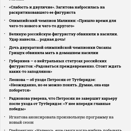
«Слабость и двуличие». Загитова набросилась на
раскритиковавшего ее фигуриста
Олимпийский чемпион Малинин: «Пришло время для
чего‑то нового и чего‑то другого»
Великую российскую фигуристку обвинили в насилии.
Удар нанесла… родная дочь!
Дочь двукратной олимпийской чемпионки Оксаны
Грищук обвинила мать в домашнем насилии
Губерниев — о нейтральных статусах российских
фигуристов: «Радоваться преждевременно. Стоит ждать
каких‑то заподлянок»
Леонова — об уходе Петросян от Тутберидзе:
«Неожиданно, но ее можно понять. Думаю, она еще
поборется»
Радионова уверена, что Петросян не завершит карьеру
после ухода от Тутберидзе: «У нее впереди главные
победы»
Игнатова анонсировала произвольную программу на
новый сезон
Глейхенгауз: «Надеюсь, еще смогу когда‑нибудь побывать