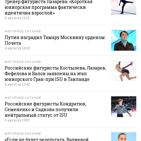
Тренер фигуриста Лазарева: «Короткая
юниорская программа фактически
идентична взрослой»
5 августа 13:15
ФИГУРНОЕ КАТАНИЕ
Путин наградил Тамару Москвину орденом
Почета
4 августа 18:02
ФИГУРНОЕ КАТАНИЕ
Российские фигуристы Костылева, Лазарев,
Фефелова и Валов заявлены на этап
юниорского Гран‑при ISU в Таиланде
4 августа 13:42
ФИГУРНОЕ КАТАНИЕ
Российские фигуристы Кондратюк,
Семененко и Садкова получили
нейтральный статус от ISU
3 августа 19:57
ФИГУРНОЕ КАТАНИЕ
«Если не будет результата, Валиевой