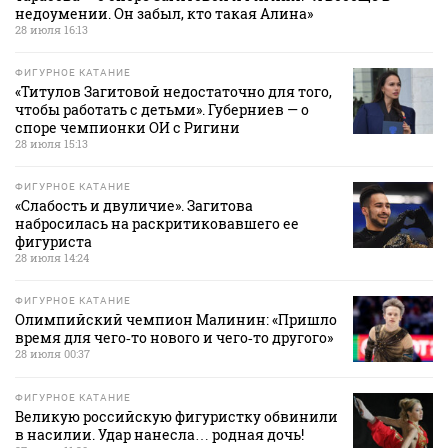
недоумении. Он забыл, кто такая Алина»
28 июля 16:13
ФИГУРНОЕ КАТАНИЕ
«Титулов Загитовой недостаточно для того,
чтобы работать с детьми». Губерниев — о
споре чемпионки ОИ с Ригини
28 июля 15:13
ФИГУРНОЕ КАТАНИЕ
«Слабость и двуличие». Загитова
набросилась на раскритиковавшего ее
фигуриста
28 июля 14:24
ФИГУРНОЕ КАТАНИЕ
Олимпийский чемпион Малинин: «Пришло
время для чего‑то нового и чего‑то другого»
28 июля 00:37
ФИГУРНОЕ КАТАНИЕ
Великую российскую фигуристку обвинили
в насилии. Удар нанесла… родная дочь!