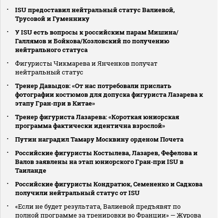
ISU предоставил нейтральный статус Валиевой,
Трусовой и Гуменнику
У ISU есть вопросы к российским парам Мишина/
Галлямов и Бойкова/Козловский по получению
нейтрального статуса
Фигуристы Чикмарева и Янченков получат
нейтральный статус
Тренер Давыдов: «От нас потребовали прислать
фотографии костюмов для допуска фигуриста Лазарева к
этапу Гран‑при в Китае»
Тренер фигуриста Лазарева: «Короткая юниорская
программа фактически идентична взрослой»
Путин наградил Тамару Москвину орденом Почета
Российские фигуристы Костылева, Лазарев, Фефелова и
Валов заявлены на этап юниорского Гран‑при ISU в
Таиланде
Российские фигуристы Кондратюк, Семененко и Садкова
получили нейтральный статус от ISU
«Если не будет результата, Валиевой предъявят по
полной программе за тренировки во Франции» — Журова