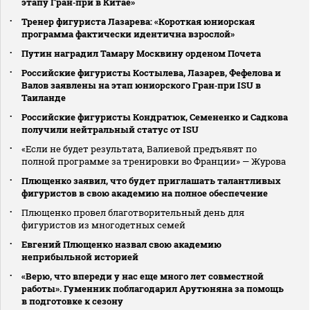
этапу Гран‑при в Китае»
Тренер фигуриста Лазарева: «Короткая юниорская
программа фактически идентична взрослой»
Путин наградил Тамару Москвину орденом Почета
Российские фигуристы Костылева, Лазарев, Фефелова и
Валов заявлены на этап юниорского Гран‑при ISU в
Таиланде
Российские фигуристы Кондратюк, Семененко и Садкова
получили нейтральный статус от ISU
«Если не будет результата, Валиевой предъявят по
полной программе за тренировки во Франции» — Журова
Плющенко заявил, что будет приглашать талантливых
фигуристов в свою академию на полное обеспечение
Плющенко провел благотворительный день для
фигуристов из многодетных семей
Евгений Плющенко назвал свою академию
неприбыльной историей
«Верю, что впереди у нас еще много лет совместной
работы». Гуменник поблагодарил Арутюняна за помощь
в подготовке к сезону