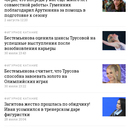
совместной работы». Гуменник
поблагодарил Арутюняна за помощь в
подготовке к сезону
2 августа 12:20
ФИГУРНОЕ КАТАНИЕ
Бестемьянова оценила шансы Трусовой на
успешные выступления после
возобновления карьеры
30 июля 23:43
ФИГУРНОЕ КАТАНИЕ
Бестемьянова считает, что Трусова
способна завоевать золото на
Олимпийских играх
30 июля 23:22
ФИГУРНОЕ КАТАНИЕ
Загитова жестко прошлась по обидчику!
Иван усомнился в тренерском даре
фигуристки
28 июля 20:04