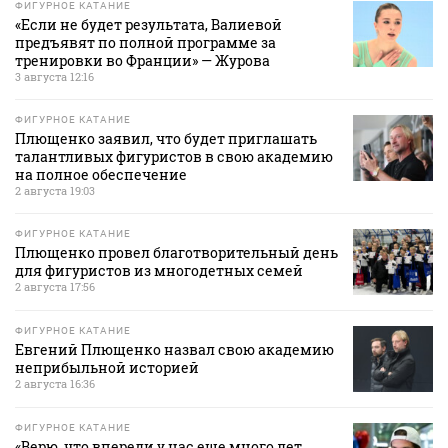
ФИГУРНОЕ КАТАНИЕ
«Если не будет результата, Валиевой
предъявят по полной программе за
тренировки во Франции» — Журова
3 августа 12:16
ФИГУРНОЕ КАТАНИЕ
Плющенко заявил, что будет приглашать
талантливых фигуристов в свою академию
на полное обеспечение
2 августа 19:03
ФИГУРНОЕ КАТАНИЕ
Плющенко провел благотворительный день
для фигуристов из многодетных семей
2 августа 17:56
ФИГУРНОЕ КАТАНИЕ
Евгений Плющенко назвал свою академию
неприбыльной историей
2 августа 16:36
ФИГУРНОЕ КАТАНИЕ
«Верю, что впереди у нас еще много лет