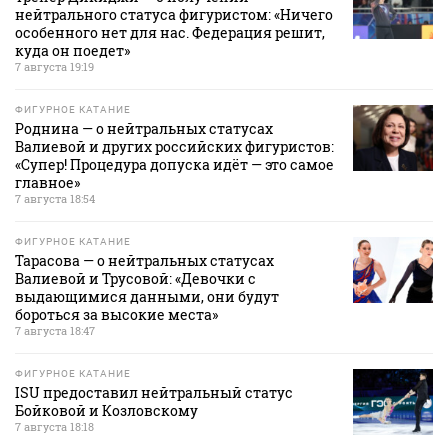
нейтрального статуса фигуристом: «Ничего
особенного нет для нас. Федерация решит,
куда он поедет»
7 августа 19:19
ФИГУРНОЕ КАТАНИЕ
Роднина — о нейтральных статусах
Валиевой и других российских фигуристов:
«Супер! Процедура допуска идёт — это самое
главное»
7 августа 18:54
ФИГУРНОЕ КАТАНИЕ
Тарасова — о нейтральных статусах
Валиевой и Трусовой: «Девочки с
выдающимися данными, они будут
бороться за высокие места»
7 августа 18:47
ФИГУРНОЕ КАТАНИЕ
ISU предоставил нейтральный статус
Бойковой и Козловскому
7 августа 18:18