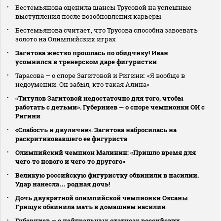
Бестемьянова оценила шансы Трусовой на успешные
выступления после возобновления карьеры
Бестемьянова считает, что Трусова способна завоевать
золото на Олимпийских играх
Загитова жестко прошлась по обидчику! Иван
усомнился в тренерском даре фигуристки
Тарасова — о споре Загитовой и Ригини: «Я вообще в
недоумении. Он забыл, кто такая Алина»
«Титулов Загитовой недостаточно для того, чтобы
работать с детьми». Губерниев — о споре чемпионки ОИ с
Ригини
«Слабость и двуличие». Загитова набросилась на
раскритиковавшего ее фигуриста
Олимпийский чемпион Малинин: «Пришло время для
чего‑то нового и чего‑то другого»
Великую российскую фигуристку обвинили в насилии.
Удар нанесла… родная дочь!
Дочь двукратной олимпийской чемпионки Оксаны
Грищук обвинила мать в домашнем насилии
Губерниев — о нейтральных статусах российских