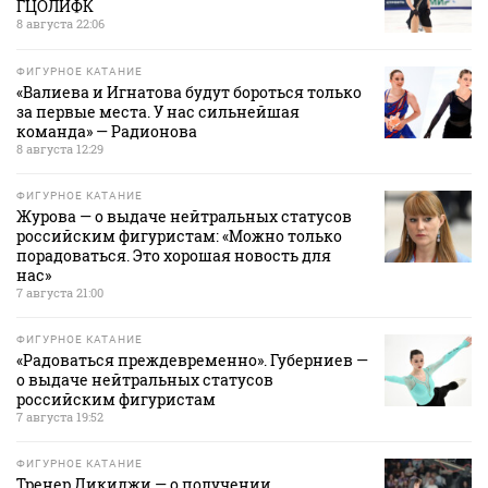
ГЦОЛИФК
8 августа 22:06
ФИГУРНОЕ КАТАНИЕ
«Валиева и Игнатова будут бороться только
за первые места. У нас сильнейшая
команда» — Радионова
8 августа 12:29
ФИГУРНОЕ КАТАНИЕ
Журова — о выдаче нейтральных статусов
российским фигуристам: «Можно только
порадоваться. Это хорошая новость для
нас»
7 августа 21:00
ФИГУРНОЕ КАТАНИЕ
«Радоваться преждевременно». Губерниев —
о выдаче нейтральных статусов
российским фигуристам
7 августа 19:52
ФИГУРНОЕ КАТАНИЕ
Тренер Дикиджи — о получении