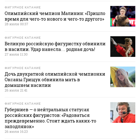
ФИГУРНОЕ КАТАНИЕ
Олимпийский чемпион Малинин: «Пришло
время для чего‑то нового и чего‑то другого»
28 июля 00:37
ФИГУРНОЕ КАТАНИЕ
Великую российскую фигуристку обвинили
в насилии. Удар нанесла… родная дочь!
27 июля 11:30
ФИГУРНОЕ КАТАНИЕ
Дочь двукратной олимпийской чемпионки
Оксаны Грищук обвинила мать в
домашнем насилии
26 июля 21:41
ФИГУРНОЕ КАТАНИЕ
Губерниев — о нейтральных статусах
российских фигуристов: «Радоваться
преждевременно. Стоит ждать каких‑то
заподлянок»
26 июля 16:23