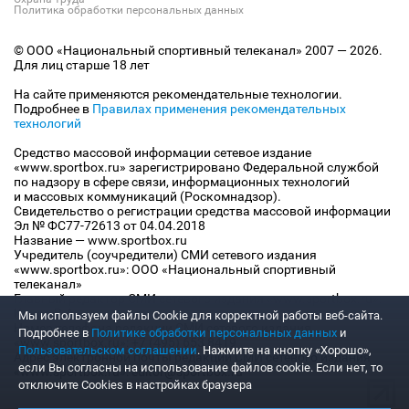
Политика обработки персональных данных
© ООО «Национальный спортивный телеканал» 2007 — 2026.
Для лиц старше 18 лет
На сайте применяются рекомендательные технологии.
Подробнее в
Правилах применения рекомендательных
технологий
Средство массовой информации сетевое издание
«www.sportbox.ru» зарегистрировано Федеральной службой
по надзору в сфере связи, информационных технологий
и массовых коммуникаций (Роскомнадзор).
Свидетельство о регистрации средства массовой информации
Эл № ФС77-72613 от 04.04.2018
Название — www.sportbox.ru
Учредитель (соучредители) СМИ сетевого издания
«www.sportbox.ru»: ООО «Национальный спортивный
телеканал»
Главный редактор СМИ сетевого издания «www.sportbox.ru»:
Конов В.А.
Мы используем файлы Сookie для корректной работы веб-сайта.
Номер телефона редакции СМИ сетевого издания
Подробнее в
Политике обработки персональных данных
и
«www.sportbox.ru»: +7 (495) 653 8419
Пользовательском соглашении
. Нажмите на кнопку «Хорошо»,
Адрес электронной почты редакции СМИ сетевого издания
если Вы согласны на использование файлов cookie. Если нет, то
«www.sportbox.ru»: editor@sportbox.ru
отключите Cookies в настройках браузера