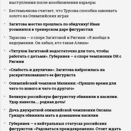
выступления после возобновления карьеры
Бестемьянова считает, что Трусова способна завоевать
золото на Олимпийских играх
Загитова жестко прошлась по обидчику! Иван
усомнился в тренерском даре фигуристки
Тарасова — о споре Загитовой и Ригини: «Я вообще в
недоумении. Он забыл, кто такая Алина»
«Титулов Загитовой недостаточно для того, чтобы
работать с детьми». Губерниев — о споре чемпионки ОИ с
Ригини
«Слабость и двуличие». Загитова набросилась на
раскритиковавшего ее фигуриста
Олимпийский чемпион Малинин: «Пришло время для
чего‑то нового и чего‑то другого»
Великую российскую фигуристку обвинили в насилии.
Удар нанесла… родная дочь!
Дочь двукратной олимпийской чемпионки Оксаны
Грищук обвинила мать в домашнем насилии
Губерниев — о нейтральных статусах российских
фигуристов: «Радоваться преждевременно. Стоит ждать