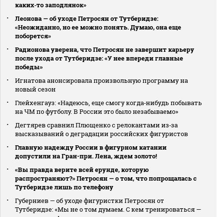
каких‑то заподлянок»
Леонова — об уходе Петросян от Тутберидзе:
«Неожиданно, но ее можно понять. Думаю, она еще
поборется»
Радионова уверена, что Петросян не завершит карьеру
после ухода от Тутберидзе: «У нее впереди главные
победы»
Игнатова анонсировала произвольную программу на
новый сезон
Глейхенгауз: «Надеюсь, еще смогу когда‑нибудь побывать
на ЧМ по футболу. В России это было незабываемо»
Дегтярев сравнил Плющенко с релокантами из‑за
высказываний о деградации российских фигуристов
Главную надежду России в фигурном катании
допустили на Гран-при. Лена, ждем золото!
«Вы правда верите всей ерунде, которую
распространяют?» Петросян — о том, что попрощалась с
Тутберидзе лишь по телефону
Губерниев — об уходе фигуристки Петросян от
Тутберидзе: «Мы не о том думаем. С кем тренироваться —