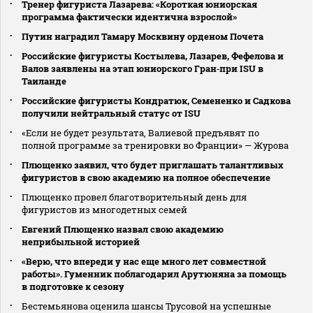
Тренер фигуриста Лазарева: «Короткая юниорская
программа фактически идентична взрослой»
Путин наградил Тамару Москвину орденом Почета
Российские фигуристы Костылева, Лазарев, Фефелова и
Валов заявлены на этап юниорского Гран‑при ISU в
Таиланде
Российские фигуристы Кондратюк, Семененко и Садкова
получили нейтральный статус от ISU
«Если не будет результата, Валиевой предъявят по
полной программе за тренировки во Франции» — Журова
Плющенко заявил, что будет приглашать талантливых
фигуристов в свою академию на полное обеспечение
Плющенко провел благотворительный день для
фигуристов из многодетных семей
Евгений Плющенко назвал свою академию
неприбыльной историей
«Верю, что впереди у нас еще много лет совместной
работы». Гуменник поблагодарил Арутюняна за помощь
в подготовке к сезону
Бестемьянова оценила шансы Трусовой на успешные