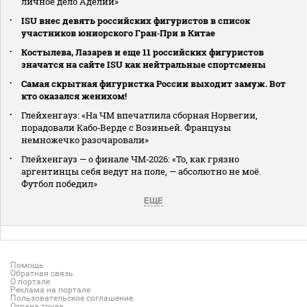
личное дело Аделии»
ISU внес девять российских фигуристов в список
участников юниорского Гран‑При в Китае
Костылева, Лазарев и еще 11 российских фигуристов
значатся на сайте ISU как нейтральные спортсмены
Самая скрытная фигуристка России выходит замуж. Вот
кто оказался женихом!
Глейхенгауз: «На ЧМ впечатлила сборная Норвегии,
порадовали Кабо‑Верде с Возиньей. Французы
немножечко разочаровали»
Глейхенгауз — о финале ЧМ‑2026: «То, как грязно
аргентинцы себя ведут на поле, — абсолютно не моё.
Футбол победил»
ЕЩЕ
Помощь
Обратная связь
О портале
Реклама на портале
Пользовательское соглашение
Охрана труда