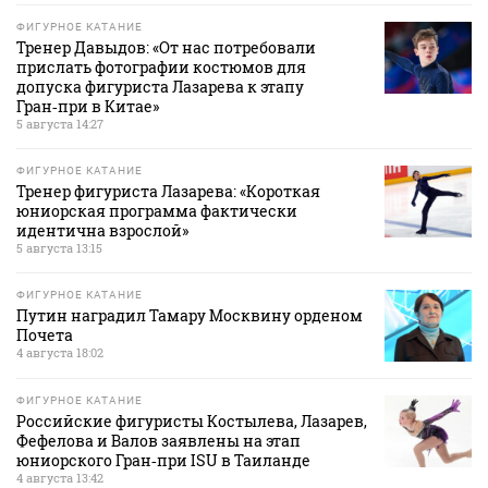
ФИГУРНОЕ КАТАНИЕ
Тренер Давыдов: «От нас потребовали
прислать фотографии костюмов для
допуска фигуриста Лазарева к этапу
Гран‑при в Китае»
5 августа 14:27
ФИГУРНОЕ КАТАНИЕ
Тренер фигуриста Лазарева: «Короткая
юниорская программа фактически
идентична взрослой»
5 августа 13:15
ФИГУРНОЕ КАТАНИЕ
Путин наградил Тамару Москвину орденом
Почета
4 августа 18:02
ФИГУРНОЕ КАТАНИЕ
Российские фигуристы Костылева, Лазарев,
Фефелова и Валов заявлены на этап
юниорского Гран‑при ISU в Таиланде
4 августа 13:42