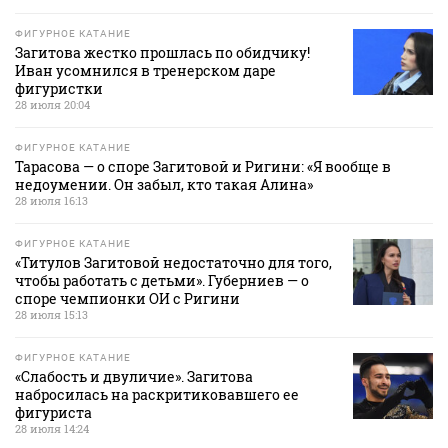
ФИГУРНОЕ КАТАНИЕ
Загитова жестко прошлась по обидчику!
Иван усомнился в тренерском даре
фигуристки
28 июля 20:04
ФИГУРНОЕ КАТАНИЕ
Тарасова — о споре Загитовой и Ригини: «Я вообще в
недоумении. Он забыл, кто такая Алина»
28 июля 16:13
ФИГУРНОЕ КАТАНИЕ
«Титулов Загитовой недостаточно для того,
чтобы работать с детьми». Губерниев — о
споре чемпионки ОИ с Ригини
28 июля 15:13
ФИГУРНОЕ КАТАНИЕ
«Слабость и двуличие». Загитова
набросилась на раскритиковавшего ее
фигуриста
28 июля 14:24