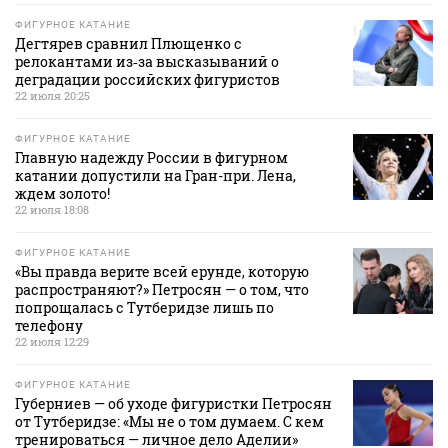
ФИГУРНОЕ КАТАНИЕ
Дегтярев сравнил Плющенко с
релокантами из‑за высказываний о
деградации российских фигуристов
22 июля 20:25
ФИГУРНОЕ КАТАНИЕ
Главную надежду России в фигурном
катании допустили на Гран-при. Лена,
ждем золото!
22 июля 18:08
ФИГУРНОЕ КАТАНИЕ
«Вы правда верите всей ерунде, которую
распространяют?» Петросян — о том, что
попрощалась с Тутберидзе лишь по
телефону
22 июля 12:29
ФИГУРНОЕ КАТАНИЕ
Губерниев — об уходе фигуристки Петросян
от Тутберидзе: «Мы не о том думаем. С кем
тренироваться — личное дело Аделии»