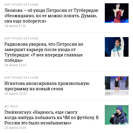
ФИГУРНОЕ КАТАНИЕ
Леонова — об уходе Петросян от Тутберидзе:
«Неожиданно, но ее можно понять. Думаю,
она еще поборется»
24 июля 17:21
ФИГУРНОЕ КАТАНИЕ
Радионова уверена, что Петросян не
завершит карьеру после ухода от
Тутберидзе: «У нее впереди главные
победы»
24 июля 15:16
ФИГУРНОЕ КАТАНИЕ
Игнатова анонсировала произвольную
программу на новый сезон
23 июля 23:33
ФУТБОЛ
Глейхенгауз: «Надеюсь, еще смогу
когда‑нибудь побывать на ЧМ по футболу. В
России это было незабываемо»
23 июля 10:16