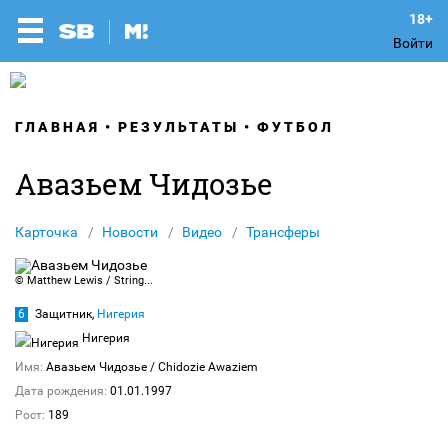
Войти
ГЛАВНАЯ
РЕЗУЛЬТАТЫ
ФУТБОЛ
Авазьем Чидозье
Карточка
Новости
Видео
Трансферы
© Matthew Lewis / Stringer / Getty Images Sport / Gettyimages.ru
6
Защитник,
Нигерия
Нигерия
Имя:
Авазьем Чидозье
/ Chidozie Awaziem
Дата рождения:
01.01.1997
Рост:
189