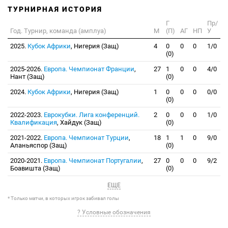
ТУРНИРНАЯ ИСТОРИЯ
Г
Пр/
Год. Турнир, команда (амплуа)
М
(П)
АГ
НП
У
2025.
Кубок Африки
, Нигерия (Защ)
4
0
0
0
1/0
(0)
2025-2026.
Европа. Чемпионат Франции
,
27
1
0
0
4/0
Нант (Защ)
(0)
2024.
Кубок Африки
, Нигерия (Защ)
1
0
0
0
0/0
(0)
2022-2023.
Еврокубки. Лига конференций.
2
0
0
0
1/0
Квалификация
, Хайдук (Защ)
(0)
2021-2022.
Европа. Чемпионат Турции
,
18
1
1
0
9/0
Аланьяспор (Защ)
(0)
2020-2021.
Европа. Чемпионат Португалии
,
27
0
0
0
9/2
Боавишта (Защ)
(0)
ЕЩЕ
* Только матчи, в которых игрок забивал голы
? Условные обозначения