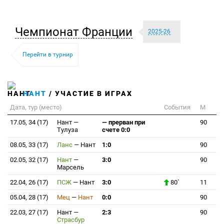
Чемпионат Франции
2025-26
Перейти в турнир
НАНТ
/ УЧАСТИЕ В ИГРАХ
Дата, тур (место)
События
М
17.05, 34 (17)
Нант
—
— прерван при
90
Тулуза
счете 0:0
08.05, 33 (17)
Ланс
—
Нант
1:0
90
02.05, 32 (17)
Нант
—
3:0
90
Марсель
22.04, 26 (17)
ПСЖ
—
Нант
3:0
80`
11
05.04, 28 (17)
Мец
—
Нант
0:0
90
22.03, 27 (17)
Нант
—
2:3
90
Страсбур