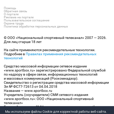
Помощь
Обратная связь
О портале
Реклама на портале
Пользовательское соглашение
Охрана труда
Политика обработки персональных данных
© ООО «Национальный спортивный телеканал» 2007 — 2026.
Для лиц старше 18 лет
На сайте применяются рекомендательные технологии.
Подробнее в
Правилах применения рекомендательных
технологий
Средство массовой информации сетевое издание
«www.sportbox.ru» зарегистрировано Федеральной службой
по надзору в сфере связи, информационных технологий
и массовых коммуникаций (Роскомнадзор).
Свидетельство о регистрации средства массовой информации
Эл № ФС77-72613 от 04.04.2018
Название — www.sportbox.ru
Учредитель (соучредители) СМИ сетевого издания
«www.sportbox.ru»: ООО «Национальный спортивный
телеканал»
Главный редактор СМИ сетевого издания «www.sportbox.ru»:
Конов В.А.
Мы используем файлы Сookie для корректной работы веб-сайта.