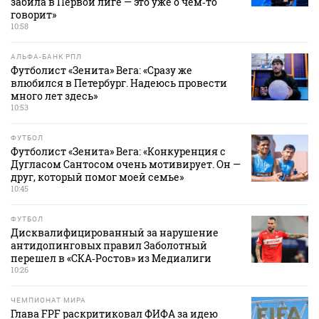
забила в Первой лиге — это уже о чем‑то
говорит»
10:58
АЛЬФА-БАНК РПЛ
Футболист «Зенита» Вега: «Сразу же
влюбился в Петербург. Надеюсь провести
много лет здесь»
10:53
ФУТБОЛ
Футболист «Зенита» Вега: «Конкуренция с
Дугласом Сантосом очень мотивирует. Он —
друг, который помог моей семье»
10:45
ФУТБОЛ
Дисквалифицированный за нарушение
антидопинговых правил Заболотный
перешел в «СКА‑Ростов» из Медиалиги
10:26
ЧЕМПИОНАТ МИРА
Глава FPF раскритиковал ФИФА за идею