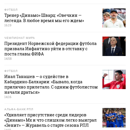
ФУТБОЛ
Тренер «Динамо» Шварц: «Овечкин —
легенда. В любое время мы его ждем»
16:19
ЧЕМПИОНАТ МИРА
Президент Норвежской федерации футбола
призвала Инфантино уйти в отставку с
поста главы ФИФА
14:58
ФУТБОЛ
Инал Танашев — о судействе в
Кабардино‑Балкарии: «Бывало, когда
прилично прилетало. С одним футболистом
начали драться»
14:16
АЛЬФА-БАНК РПЛ
«Удивляет присутствие среди лидеров
«Динамо» Мх и что слишком легко выиграл
«Зенит» — Журавель о старте сезона РПЛ
14:01