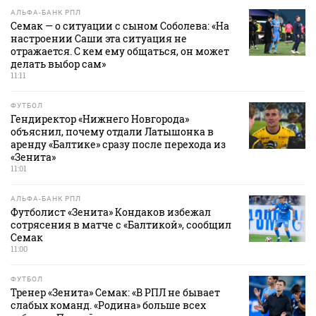
АЛЬФА-БАНК РПЛ
Семак — о ситуации с сыном Соболева: «На
настроении Саши эта ситуация не
отражается. С кем ему общаться, он может
делать выбор сам»
11:11
ФУТБОЛ
Гендиректор «Нижнего Новгорода»
объяснил, почему отдали Латышонка в
аренду «Балтике» сразу после перехода из
«Зенита»
11:01
АЛЬФА-БАНК РПЛ
Футболист «Зенита» Кондаков избежал
сотрясения в матче с «Балтикой», сообщил
Семак
11:00
ФУТБОЛ
Тренер «Зенита» Семак: «В РПЛ не бывает
слабых команд. «Родина» больше всех