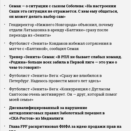
Семак — о ситуации с сыном Соболева: «На настроении
Саши эта ситуация не отражается. С кем ему общаться,
он может делать выбор сам»
Гендиректор «Нижнего Новгорода» объяснил, почему
отдали Латышонка в аренду «Балтике» сразу после
перехода из «Зенита»
Футболист «Зенита» Кондаков избежал сотрясения в
матче с «Балтикой», сообщил Семак
Тренер «Зенита» Семак: «В РПЛ не бывает слабых команд.
«Родина» больше всех забила в Первой лиге — это уже о
чем‑то говорит»
Футболист «Зенита» Вега: «Сразу же влюбился в
Петербург. Надеюсь провести много лет здесь»
Футболист «Зенита» Вега: «Конкуренция с Дугласом
Сантосом очень мотивирует. Он — друг, который помог
моей семье»
Дисквалифицированный за нарушение
антидопинговых правил Заболотный перешел в
«СКА‑Ростов» из Медиалиги
Глава FPF раскритиковал ФИФА за идею продажи прав на