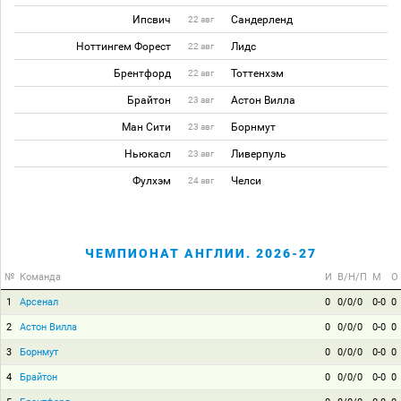
Ипсвич
Сандерленд
22 авг
Ноттингем Форест
Лидс
22 авг
Брентфорд
Тоттенхэм
22 авг
Брайтон
Астон Вилла
23 авг
Ман Сити
Борнмут
23 авг
Ньюкасл
Ливерпуль
23 авг
Фулхэм
Челси
24 авг
ЧЕМПИОНАТ АНГЛИИ. 2026-27
№
Команда
И
В/Н/П
М
О
1
Арсенал
0
0/0/0
0-0
0
2
Астон Вилла
0
0/0/0
0-0
0
3
Борнмут
0
0/0/0
0-0
0
4
Брайтон
0
0/0/0
0-0
0