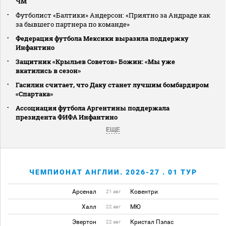
ЧМ
Футболист «Балтики» Андерсон: «Приятно за Андраде как
за бывшего партнера по команде»
Федерация футбола Мексики выразила поддержку
Инфантино
Защитник «Крыльев Советов» Божин: «Мы уже
вкатились в сезон»
Гасилин считает, что Даку станет лучшим бомбардиром
«Спартака»
Ассоциация футбола Аргентины поддержала
президента ФИФА Инфантино
ЕЩЕ
ЧЕМПИОНАТ АНГЛИИ. 2026-27 . 01 ТУР
Арсенал
Ковентри
21 авг
Халл
МЮ
22 авг
Эвертон
Кристал Пэлас
22 авг