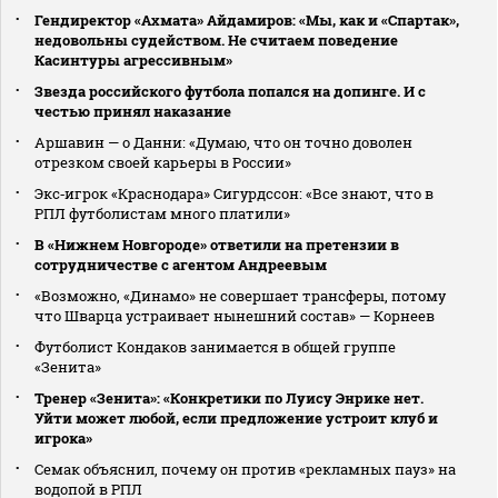
Гендиректор «Ахмата» Айдамиров: «Мы, как и «Спартак»,
недовольны судейством. Не считаем поведение
Касинтуры агрессивным»
Звезда российского футбола попался на допинге. И с
честью принял наказание
Аршавин — о Данни: «Думаю, что он точно доволен
отрезком своей карьеры в России»
Экс‑игрок «Краснодара» Сигурдссон: «Все знают, что в
РПЛ футболистам много платили»
В «Нижнем Новгороде» ответили на претензии в
сотрудничестве с агентом Андреевым
«Возможно, «Динамо» не совершает трансферы, потому
что Шварца устраивает нынешний состав» — Корнеев
Футболист Кондаков занимается в общей группе
«Зенита»
Тренер «Зенита»: «Конкретики по Луису Энрике нет.
Уйти может любой, если предложение устроит клуб и
игрока»
Семак объяснил, почему он против «рекламных пауз» на
водопой в РПЛ