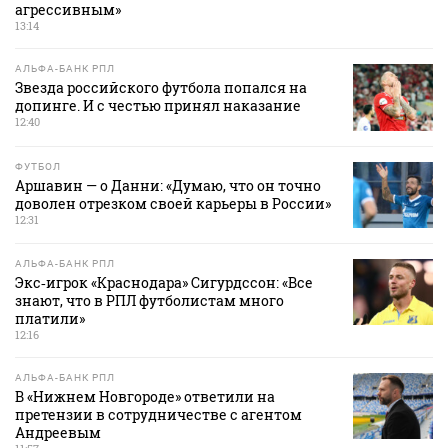
агрессивным»
13:14
АЛЬФА-БАНК РПЛ
Звезда российского футбола попался на
допинге. И с честью принял наказание
12:40
ФУТБОЛ
Аршавин — о Данни: «Думаю, что он точно
доволен отрезком своей карьеры в России»
12:31
АЛЬФА-БАНК РПЛ
Экс‑игрок «Краснодара» Сигурдссон: «Все
знают, что в РПЛ футболистам много
платили»
12:16
АЛЬФА-БАНК РПЛ
В «Нижнем Новгороде» ответили на
претензии в сотрудничестве с агентом
Андреевым