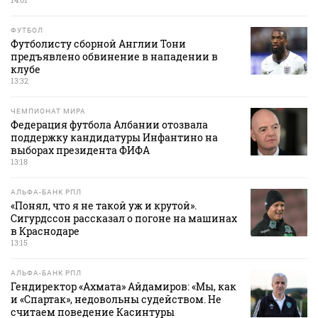
ФУТБОЛ
Футболисту сборной Англии Тони
предъявлено обвинение в нападении в
клубе
13:32
ЧЕМПИОНАТ МИРА
Федерация футбола Албании отозвала
поддержку кандидатуры Инфантино на
выборах президента ФИФА
13:18
АЛЬФА-БАНК РПЛ
«Понял, что я не такой уж и крутой».
Сигурдссон рассказал о погоне на машинах
в Краснодаре
13:15
АЛЬФА-БАНК РПЛ
Гендиректор «Ахмата» Айдамиров: «Мы, как
и «Спартак», недовольны судейством. Не
считаем поведение Касинтуры