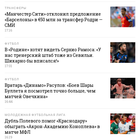
ТРАНСФЕРЫ
«Манчестер Сити» отклонил предложение
«Барселоны» в €50 млн за трансфер Родри —
СМИ
17:16
ФУТБОЛ
В «Родине» хотят видеть Серхио Рамоса: «У
нас тренерский штаб тоже из Севильи.
Шикарно бы вписался!»
17:01
ФУТБОЛ
Вратарь «Динамо» Расулов: «Боев Шары
Буллета я посмотрел точно больше, чем
матчей Овечкина»
16:44
МОЛОДЕЖНАЯ ФУТБОЛЬНАЯ ЛИГА
Дубль Полевого помог «Краснодару»
обыграть «Акрон‑Академию Коноплева» в
матче МФЛ
16:19