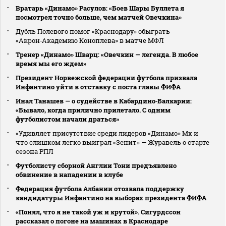
Вратарь «Динамо» Расулов: «Боев Шары Буллета я
посмотрел точно больше, чем матчей Овечкина»
Дубль Полевого помог «Краснодару» обыграть
«Акрон‑Академию Коноплева» в матче МФЛ
Тренер «Динамо» Шварц: «Овечкин — легенда. В любое
время мы его ждем»
Президент Норвежской федерации футбола призвала
Инфантино уйти в отставку с поста главы ФИФА
Инал Танашев — о судействе в Кабардино‑Балкарии:
«Бывало, когда прилично прилетало. С одним
футболистом начали драться»
«Удивляет присутствие среди лидеров «Динамо» Мх и
что слишком легко выиграл «Зенит» — Журавель о старте
сезона РПЛ
Футболисту сборной Англии Тони предъявлено
обвинение в нападении в клубе
Федерация футбола Албании отозвала поддержку
кандидатуры Инфантино на выборах президента ФИФА
«Понял, что я не такой уж и крутой». Сигурдссон
рассказал о погоне на машинах в Краснодаре