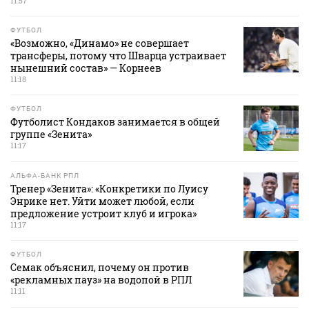
11:57
ФУТБОЛ
«Возможно, «Динамо» не совершает
трансферы, потому что Шварца устраивает
нынешний состав» — Корнеев
11:18
ФУТБОЛ
Футболист Кондаков занимается в общей
группе «Зенита»
11:17
АЛЬФА-БАНК РПЛ
Тренер «Зенита»: «Конкретики по Луису
Энрике нет. Уйти может любой, если
предложение устроит клуб и игрока»
11:17
ФУТБОЛ
Семак объяснил, почему он против
«рекламных пауз» на водопой в РПЛ
11:11