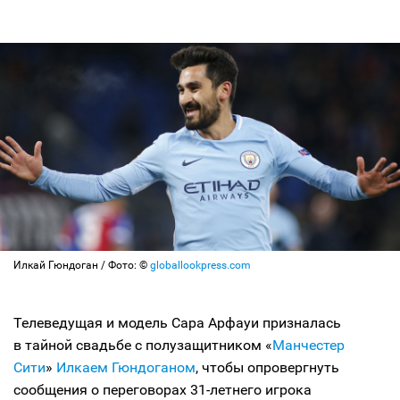
Илкай Гюндоган / Фото: ©
globallookpress.com
Телеведущая и модель Сара Арфауи призналась
в тайной свадьбе с полузащитником «
Манчестер
Сити
»
Илкаем Гюндоганом
, чтобы опровергнуть
сообщения о переговорах 31-летнего игрока