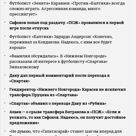
Футболист «Зенита» Караваев: «Против «Балтики» всегда
сложно играть. Агрессивная команда, много
прессингует»
Сафонов попал под раздачу. «ПСЖ» провалился в первой
игре после отпуска
Футболист «Балтики» Эдуардо Андерсон: «Конечно,
переживал за Кондакова. Надеюсь, с ним все будет
хорошо»
«Фамилия обсуждалась». В «Нижнем Новгороде»
рассказали об интересе к футболисту «Спартака»
Зиньковскому
Даку дал первый комментарий после перехода в
«Спартак»
Гендиректор «Нижнего Новгорода» Карасев не исключил
трансфера Пруцева из «Спартака»
«Спартак» объявил о переходе Даку из «Рубина»
Алаев — о срыве трансфера Батракова в «ПСЖ»: «Если и
уезжать, то как Сафонов. Надеюсь, он получит достойное
предложение»
«Не думаю, что «Галатасарай» станет шагом вперед для