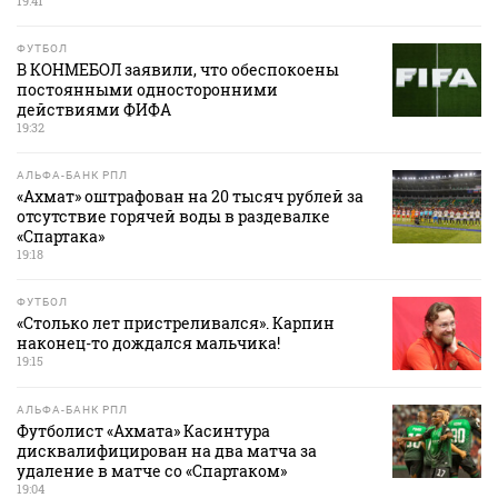
19:41
ФУТБОЛ
В КОНМЕБОЛ заявили, что обеспокоены
постоянными односторонними
действиями ФИФА
19:32
АЛЬФА-БАНК РПЛ
«Ахмат» оштрафован на 20 тысяч рублей за
отсутствие горячей воды в раздевалке
«Спартака»
19:18
ФУТБОЛ
«Столько лет пристреливался». Карпин
наконец-то дождался мальчика!
19:15
АЛЬФА-БАНК РПЛ
Футболист «Ахмата» Касинтура
дисквалифицирован на два матча за
удаление в матче со «Спартаком»
19:04