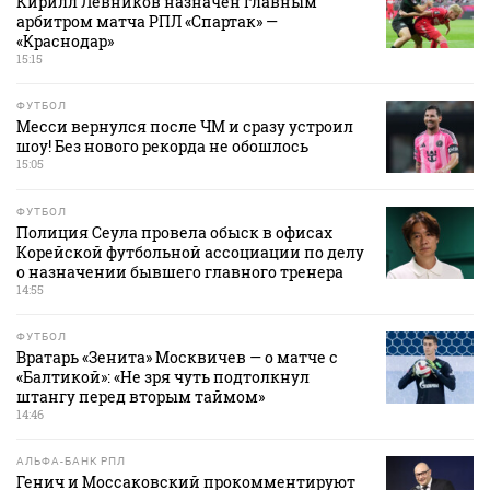
Кирилл Левников назначен главным
арбитром матча РПЛ «Спартак» —
«Краснодар»
15:15
ФУТБОЛ
Месси вернулся после ЧМ и сразу устроил
шоу! Без нового рекорда не обошлось
15:05
ФУТБОЛ
Полиция Сеула провела обыск в офисах
Корейской футбольной ассоциации по делу
о назначении бывшего главного тренера
14:55
ФУТБОЛ
Вратарь «Зенита» Москвичев — о матче с
«Балтикой»: «Не зря чуть подтолкнул
штангу перед вторым таймом»
14:46
АЛЬФА-БАНК РПЛ
Генич и Моссаковский прокомментируют