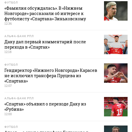
ФУТБОЛ
«Фамилия обсуждалась». В «Нижнем
Новгороде» рассказали об интересе к
футболисту «Спартака» Зиньковскому
12:36
АЛЬФА-БАНК РПЛ
Даку дал первый комментарий после
перехода в «Спартак»
12:18
ФУТБОЛ
Гендиректор «Нижнего Новгорода» Карасев
не исключил трансфера Пруцева из
«Спартака»
12:07
АЛЬФА-БАНК РПЛ
«Спартак» объявил о переходе Даку из
«Рубина»
12:00
ФУТБОЛ