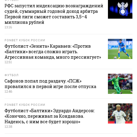
РФС запустил индексацию вознаграждений
судей, суммарный годовой доход арбитра
Первой лиги сможет составить 3,5–4
миллиона рублей
13:16
FONBET КУБОК РОССИИ
Футболист «Зенита» Караваев: «Против
«Балтики» всегда сложно играть.
Агрессивная команда, много прессингует»
12:51
ФУТБОЛ
Сафонов попал под раздачу. «ПСЖ»
провалился в первой игре после отпуска
12:46
FONBET КУБОК РОССИИ
Футболист «Балтики» Эдуардо Андерсон:
«Конечно, переживал за Кондакова.
Надеюсь, с ним все будет хорошо»
12:38