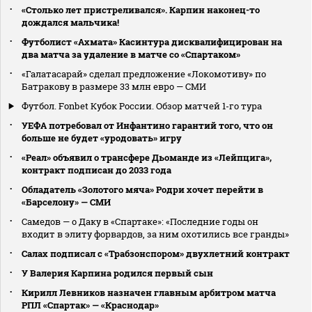
«Столько лет пристреливался». Карпин наконец-то
дождался мальчика!
Футболист «Ахмата» Касинтура дисквалифицирован на
два матча за удаление в матче со «Спартаком»
«Галатасарай» сделал предложение «Локомотиву» по
Батракову в размере 33 млн евро — СМИ
Футбол. Fonbet Кубок России. Обзор матчей 1-го тура
УЕФА потребовал от Инфантино гарантий того, что он
больше не будет «уродовать» игру
«Реал» объявил о трансфере Дьоманде из «Лейпцига»,
контракт подписан до 2033 года
Обладатель «Золотого мяча» Родри хочет перейти в
«Барселону» — СМИ
Самедов — о Даку в «Спартаке»: «Последние годы он
входит в элиту форвардов, за ним охотились все гранды»
Салах подписал с «Трабзонспором» двухлетний контракт
У Валерия Карпина родился первый сын
Кирилл Левников назначен главным арбитром матча
РПЛ «Спартак» — «Краснодар»