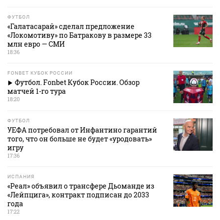
ФУТБОЛ
«Галатасарай» сделал предложение
«Локомотиву» по Батракову в размере 33
млн евро — СМИ
18:36
FONBET КУБОК РОССИИ
Футбол. Fonbet Кубок России. Обзор
матчей 1-го тура
18:20
ФУТБОЛ
УЕФА потребовал от Инфантино гарантий
того, что он больше не будет «уродовать»
игру
17:36
ИСПАНИЯ
«Реал» объявил о трансфере Дьоманде из
«Лейпцига», контракт подписан до 2033
года
17:22