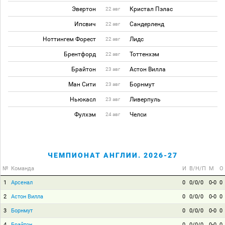
Эвертон
Кристал Пэлас
22 авг
Ипсвич
Сандерленд
22 авг
Ноттингем Форест
Лидс
22 авг
Брентфорд
Тоттенхэм
22 авг
Брайтон
Астон Вилла
23 авг
Ман Сити
Борнмут
23 авг
Ньюкасл
Ливерпуль
23 авг
Фулхэм
Челси
24 авг
ЧЕМПИОНАТ АНГЛИИ. 2026-27
№
Команда
И
В/Н/П
М
О
1
Арсенал
0
0/0/0
0-0
0
2
Астон Вилла
0
0/0/0
0-0
0
3
Борнмут
0
0/0/0
0-0
0
4
Брайтон
0
0/0/0
0-0
0