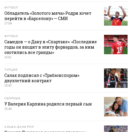
ФУТБОЛ
Обладатель «Золотого мяча» Родри хочет
перейти в «Барселону» — СМИ
17:04
ФУТБОЛ
Самедов — о Даку в «Спартаке»: «Последние
годы он входит в элиту форвардов, за ним
охотились все гранды»
15:51
ТУРЦИЯ
Салах подписал с «Трабзонспором»
двухлетний контракт
15:47
СБОРНЫЕ
У Валерия Карпина родился первый сын
15:43
АЛЬФА-БАНК РПЛ