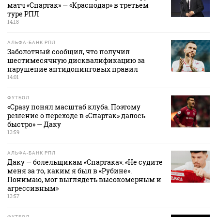
матч «Спартак» — «Краснодар» в третьем
туре РПЛ
14:18
АЛЬФА-БАНК РПЛ
Заболотный сообщил, что получил
шестимесячную дисквалификацию за
нарушение антидопинговых правил
14:01
ФУТБОЛ
«Сразу понял масштаб клуба. Поэтому
решение о переходе в «Спартак» далось
быстро» — Даку
13:59
АЛЬФА-БАНК РПЛ
Даку — болельщикам «Спартака»: «Не судите
меня за то, каким я был в «Рубине».
Понимаю, мог выглядеть высокомерным и
агрессивным»
13:57
ФУТБОЛ