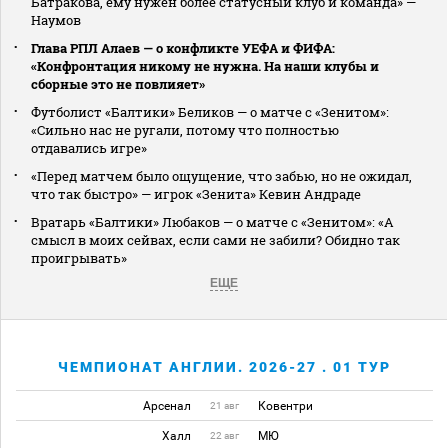
Батракова, ему нужен более статусный клуб и команда» —
Наумов
Глава РПЛ Алаев — о конфликте УЕФА и ФИФА:
«Конфронтация никому не нужна. На наши клубы и
сборные это не повлияет»
Футболист «Балтики» Беликов — о матче с «Зенитом»:
«Сильно нас не ругали, потому что полностью
отдавались игре»
«Перед матчем было ощущение, что забью, но не ожидал,
что так быстро» — игрок «Зенита» Кевин Андраде
Вратарь «Балтики» Любаков — о матче с «Зенитом»: «А
смысл в моих сейвах, если сами не забили? Обидно так
проигрывать»
ЕЩЕ
ЧЕМПИОНАТ АНГЛИИ. 2026-27 . 01 ТУР
Арсенал
Ковентри
21 авг
Халл
МЮ
22 авг