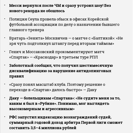
Месси вернулся после ЧМ и сразу устроил шоу! Без
нового рекорда не обошлось
Полиция Сеула провела обыск в офисах Корейской
футбольной ассоциации по делу о назначении бывшего
главного тренера
Вратарь «Зенита» Москвичев — о матче с «Балтикой»: «Не
зря чуть подтолкнул штангу перед вторым таймом»
Генич и Моссаковский прокомментируют матч
«Спартак» — «Краснодар» в третьем туре РПЛ
Заболотный сообщил, что получил шестимесячную
дисквалификацию за нарушение антидопинговых
правил
«Сразу понял масштаб клуба. Поэтому решение о
переходе в «Спартак» далось быстро» — Даку
Даку — болельщикам «Спартака»: «Не судите меня за то,
каким я был в «Рубине». Понимаю, мог выглядеть
высокомерным и агрессивным»
РФС запустил индексацию вознаграждений судей,
суммарный годовой доход арбитра Первой лиги сможет
составить 3,5–4 миллиона рублей