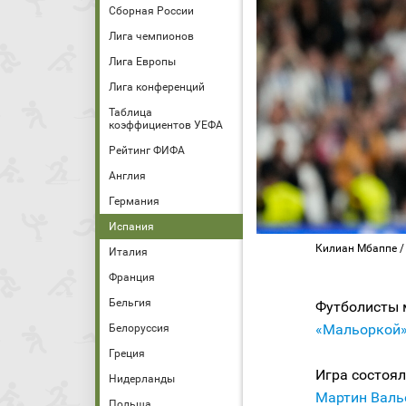
Сборная России
Лига чемпионов
Лига Европы
Лига конференций
Таблица
коэффициентов УЕФА
Рейтинг ФИФА
Англия
Германия
Испания
Килиан Мбаппе / Ф
Италия
Франция
Бельгия
Футболисты
«Мальоркой
Белоруссия
Греция
Игра состоял
Нидерланды
Мартин Валь
Польша