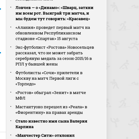
Ловчев — о «Динамо»: «Шварц, заткни
им всем рот. Выиграй три матча, и
мы будем тут говорить: «Красавец»
«Алания» проведет первый матч на
обновленном Республиканском
стадионе «Спартак» 15 августа
Экс‑футболист «Ростова» Новосельцев
рассказал, что не может забрать
серебряную медаль за сезон‑2015/16 в
РПЛ у бывшей жены
Футболисты «Сочи» прилетели в
Москву на матч Первой лиги с
«Торпедо»
«Ростов» обыграл «Зенит» в матче
МФЛ
Мастантуоно перешел из «Реала» в
«Фиорентину» на правах аренды
Стало известно имя сына Валерия
Карпина
«Манчестер Сити» отклонил