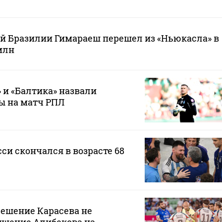
й Бразилии Гимараеш перешел из «Ньюкасла» в
млн
 и «Балтика» назвали
ы на матч РПЛ
си скончался в возрасте 68
решение Карасева не