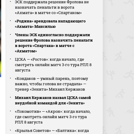
ЭСК поддержала решение Фролова не
назначать пенальти в ворота
«Ахмата» в матче со «Спартаком»
«Родина» арендовала нападающего
«Ахмата» Мансилью
Члены ЭСК единогласно поддержали
решение Фролова назначить пенальти
в ворота «Спартака» в матче с
«Ахматом»
ЦСКА — «Ростов»: когда начало, где
смотреть онлайн матч 3‑го тура РПЛ 8
августа
«Кондаков — умный парень, поэтому
важно, чтобы голова не страдала» —
тренер «Зенита» Михаил Кержаков
Михаил Кержаков назвал ЦСКА самой
неудобной командой для «Зенита»
«Локомотив» — «Акрон»: когда начало,
где смотреть онлайн матч 3‑го тура
РПЛ 8 августа
«Крылья Советов» — «Балтика»: когда