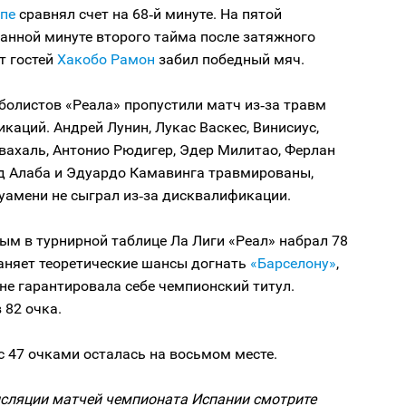
пе
сравнял счет на 68‑й минуте. На пятой
анной минуте второго тайма после затяжного
т гостей
Хакобо Рамон
забил победный мяч.
болистов «Реала» пропустили матч из‑за травм
каций. Андрей Лунин, Лукас Васкес, Винисиус,
вахаль, Антонио Рюдигер, Эдер Милитао, Ферлан
д Алаба и Эдуардо Камавинга травмированы,
уамени не сыграл из‑за дисквалификации.
ым в турнирной таблице Ла Лиги «Реал» набрал 78
раняет теоретические шансы догнать
«Барселону»
,
не гарантировала себе чемпионский титул.
 82 очка.
 47 очками осталась на восьмом месте.
сляции матчей чемпионата Испании смотрите