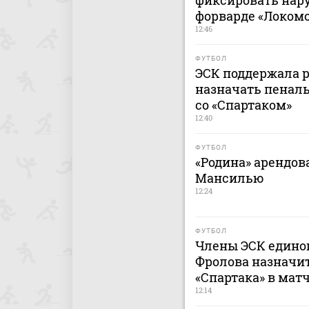
фиксировать нар
форварде «Локомо
12:46
ФУТБОЛ
ЭСК поддержала 
назначать пеналь
со «Спартаком»
12:40
ФУТБОЛ
«Родина» арендов
Мансилью
12:24
ФУТБОЛ
Члены ЭСК едино
Фролова назначит
«Спартака» в мат
12:14