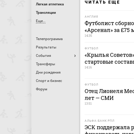
ЧИТАТЬ ЕЩЕ
Легкая атлетика
Трансляции
АНГЛИЯ
Еще...
Футболист сборно
«Арсенал» за £75 
14:35
Телепрограмма
Результаты
ФУТБОЛ
«Крылья Советов»
События
стартовые состав
Трансферы
14:16
Дни рождения
Спорт и бизнес
ФУТБОЛ
Форум
Отец Лионеля Мес
лет — СМИ
13:51
АЛЬФА-БАНК РПЛ
ЭСК поддержала 