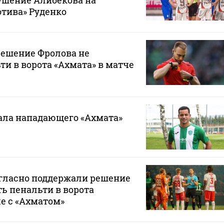
ушение Алибекова на
тива» Руденко
решение Фролова не
ти в ворота «Ахмата» в матче
ала нападающего «Ахмата»
гласно поддержали решение
ь пенальти в ворота
че с «Ахматом»