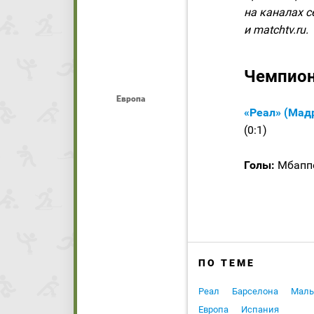
на каналах с
и matchtv.ru.
Чемпион
Европа
«Реал» (Мад
(0:1)
Голы:
Мбаппе,
ПО ТЕМЕ
Реал
Барселона
Маль
Европа
Испания