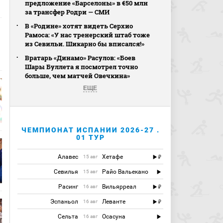
предложение «Барселоны» в €50 млн
за трансфер Родри — СМИ
В «Родине» хотят видеть Серхио
Рамоса: «У нас тренерский штаб тоже
из Севильи. Шикарно бы вписался!»
Вратарь «Динамо» Расулов: «Боев
Шары Буллета я посмотрел точно
больше, чем матчей Овечкина»
ЕЩЕ
ЧЕМПИОНАТ ИСПАНИИ 2026-27 .
01 ТУР
Алавес
Хетафе
15 авг
Севилья
Райо Вальекано
15 авг
Расинг
Вильярреал
16 авг
Эспаньол
Леванте
16 авг
Сельта
Осасуна
16 авг