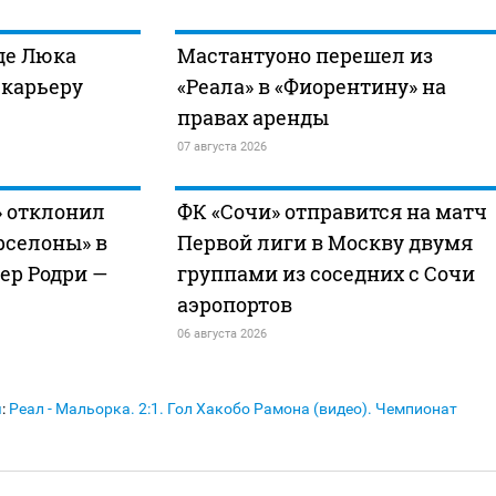
где Люка
Мастантуоно перешел из
 карьеру
«Реала» в «Фиорентину» на
правах аренды
07 августа 2026
» отклонил
ФК «Сочи» отправится на матч
рселоны» в
Первой лиги в Москву двумя
ер Родри —
группами из соседних с Сочи
аэропортов
06 августа 2026
я
:
Реал - Мальорка. 2:1. Гол Хакобо Рамона (видео). Чемпионат