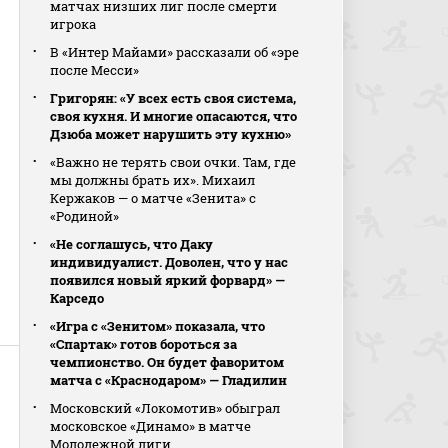
матчах низших лиг после смерти
игрока
В «Интер Майами» рассказали об «эре
после Месси»
Григорян: «У всех есть своя система,
своя кухня. И многие опасаются, что
Дзюба может нарушить эту кухню»
«Важно не терять свои очки. Там, где
мы должны брать их». Михаил
Кержаков — о матче «Зенита» с
«Родиной»
«Не соглашусь, что Даку
индивидуалист. Доволен, что у нас
появился новый яркий форвард» —
Карседо
«Игра с «Зенитом» показала, что
«Спартак» готов бороться за
чемпионство. Он будет фаворитом
матча с «Краснодаром» — Гладилин
Московский «Локомотив» обыграл
московское «Динамо» в матче
Молодежной лиги