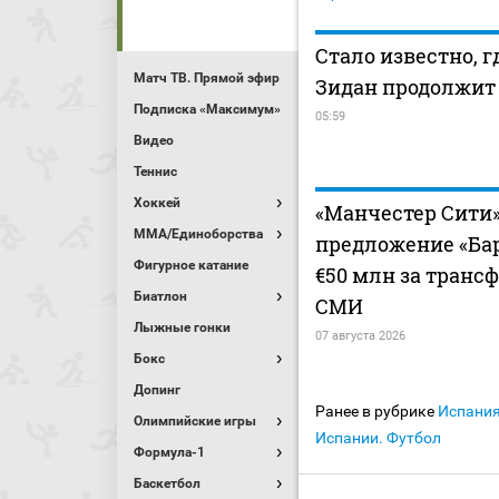
Стало известно, 
Матч ТВ. Прямой эфир
Зидан продолжит
Подписка «Максимум»
05:59
Видео
Теннис
Хоккей
«Манчестер Сити
MMA/Единоборства
предложение «Ба
Фигурное катание
€50 млн за трансф
Биатлон
СМИ
Лыжные гонки
07 августа 2026
Бокс
Допинг
Ранее в рубрике
Испани
Олимпийские игры
Испании. Футбол
Формула-1
Баскетбол