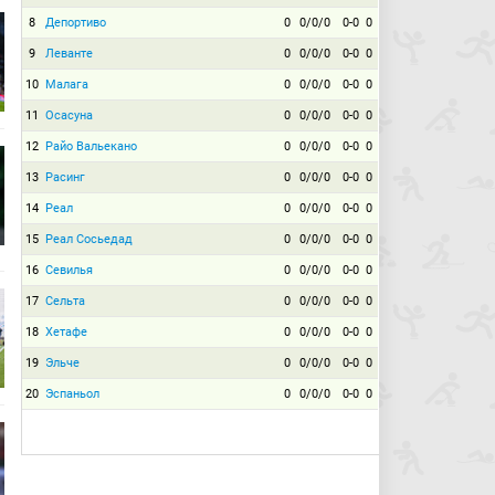
8
Депортиво
0
0/0/0
0-0
0
9
Леванте
0
0/0/0
0-0
0
10
Малага
0
0/0/0
0-0
0
11
Осасуна
0
0/0/0
0-0
0
12
Райо Вальекано
0
0/0/0
0-0
0
13
Расинг
0
0/0/0
0-0
0
14
Реал
0
0/0/0
0-0
0
15
Реал Сосьедад
0
0/0/0
0-0
0
16
Севилья
0
0/0/0
0-0
0
17
Сельта
0
0/0/0
0-0
0
18
Хетафе
0
0/0/0
0-0
0
19
Эльче
0
0/0/0
0-0
0
20
Эспаньол
0
0/0/0
0-0
0