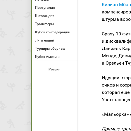
Килиан Мбап
Португалия
компенсиров
Шотландия
штурма воро
Трансферы
Кубок конфедераций
Сразу 10 фут
Лига наций
и дисквалифи
Даниэль Кар
Турниры сборных
Менди, Дави
Кубок Америки
а Орельен Тч
Россия
Идущий втор
очков и сох
которая еще 
У каталонцев
«Мальорка» с
Прямые тран