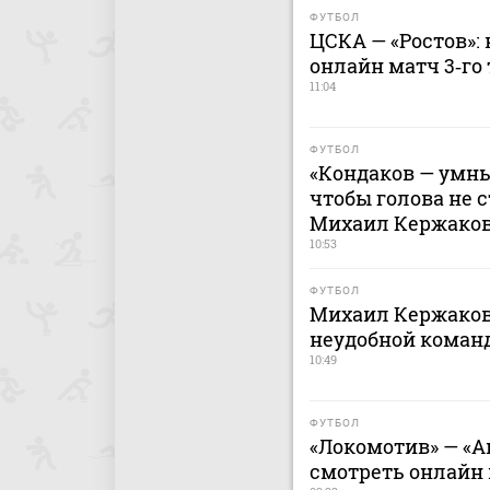
ФУТБОЛ
ЦСКА — «Ростов»: 
онлайн матч 3‑го 
11:04
ФУТБОЛ
«Кондаков — умны
чтобы голова не с
Михаил Кержако
10:53
ФУТБОЛ
Михаил Кержаков
неудобной команд
10:49
ФУТБОЛ
«Локомотив» — «Ак
смотреть онлайн м