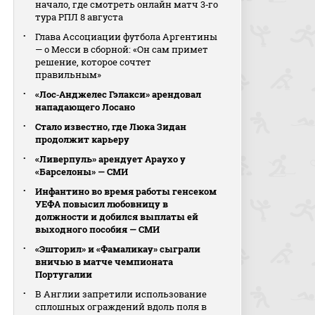
начало, где смотреть онлайн матч 3‑го
тура РПЛ 8 августа
Глава Ассоциации футбола Аргентины
— о Месси в сборной: «Он сам примет
решение, которое сочтет
правильным»
«Лос‑Анджелес Гэлакси» арендовал
нападающего Лосано
Стало известно, где Люка Зидан
продолжит карьеру
«Ливерпуль» арендует Араухо у
«Барселоны» — СМИ
Инфантино во время работы генсеком
УЕФА повысил любовницу в
должности и добился выплаты ей
выходного пособия — СМИ
«Эшторил» и «Фамаликау» сыграли
вничью в матче чемпионата
Португалии
В Англии запретили использование
сплошных ограждений вдоль поля в