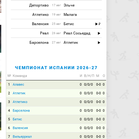
Депортиво
Эльче
17 авг
Атлетико
Малага
19 авг
Валенсия
Бетис
25 авг
Реал
Реал Сосьедад
26 авг
Барселона
Атлетик
27 авг
ЧЕМПИОНАТ ИСПАНИИ 2026-27
№
Команда
И
В/Н/П
М
О
1
Алавес
0
0/0/0
0-0
0
2
Атлетик
0
0/0/0
0-0
0
3
Атлетико
0
0/0/0
0-0
0
4
Барселона
0
0/0/0
0-0
0
5
Бетис
0
0/0/0
0-0
0
6
Валенсия
0
0/0/0
0-0
0
7
Вильярреал
0
0/0/0
0-0
0