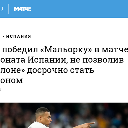
А
ИСПАНИЯ
 победил «Мальорку» в матч
оната Испании, не позволив
лоне» досрочно стать
оном
7