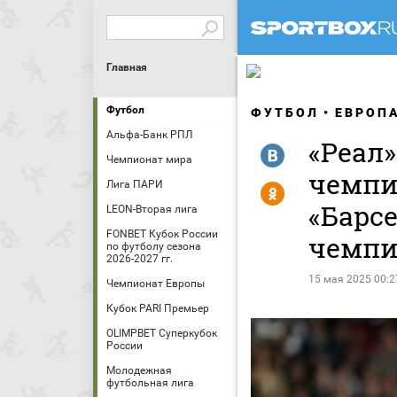
Главная
Футбол
ФУТБОЛ
ЕВРОП
Альфа-Банк РПЛ
«Реал»
R
Чемпионат мира
чемпи
Лига ПАРИ
Y
«Барсе
LEON-Вторая лига
FONBET Кубок России
чемпи
по футболу сезона
2026-2027 гг.
15 мая 2025 00:2
Чемпионат Европы
Кубок PARI Премьер
OLIMPBET Суперкубок
России
Молодежная
футбольная лига