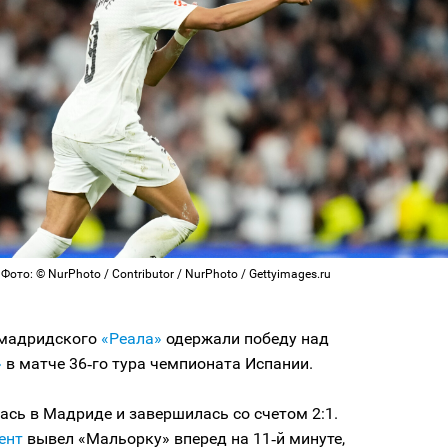
ото: © NurPhoto / Contributor / NurPhoto / Gettyimages.ru
 мадридского
«Реала»
одержали победу над
»
в матче 36‑го тура чемпионата Испании.
ась в Мадриде и завершилась со счетом 2:1.
ент
вывел «Мальорку» вперед на 11‑й минуте,