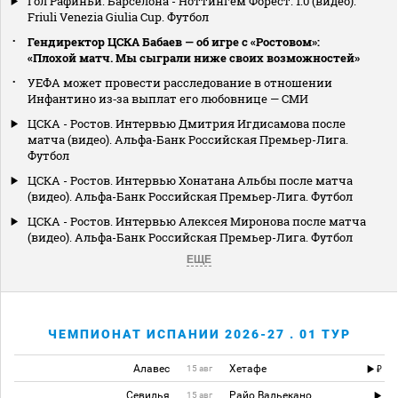
Гол Рафиньи. Барселона - Ноттингем Форест. 1:0 (видео).
Friuli Venezia Giulia Cup. Футбол
Гендиректор ЦСКА Бабаев — об игре с «Ростовом»:
«Плохой матч. Мы сыграли ниже своих возможностей»
УЕФА может провести расследование в отношении
Инфантино из‑за выплат его любовнице — СМИ
ЦСКА - Ростов. Интервью Дмитрия Игдисамова после
матча (видео). Альфа-Банк Российская Премьер-Лига.
Футбол
ЦСКА - Ростов. Интервью Хонатана Альбы после матча
(видео). Альфа-Банк Российская Премьер-Лига. Футбол
ЦСКА - Ростов. Интервью Алексея Миронова после матча
(видео). Альфа-Банк Российская Премьер-Лига. Футбол
ЕЩЕ
ЧЕМПИОНАТ ИСПАНИИ 2026-27 . 01 ТУР
Алавес
Хетафе
15 авг
Севилья
Райо Вальекано
15 авг