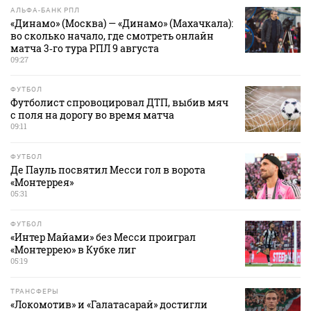
АЛЬФА-БАНК РПЛ
«Динамо» (Москва) — «Динамо» (Махачкала):
во сколько начало, где смотреть онлайн
матча 3‑го тура РПЛ 9 августа
09:27
ФУТБОЛ
Футболист спровоцировал ДТП, выбив мяч
с поля на дорогу во время матча
09:11
ФУТБОЛ
Де Пауль посвятил Месси гол в ворота
«Монтеррея»
05:31
ФУТБОЛ
«Интер Майами» без Месси проиграл
«Монтеррею» в Кубке лиг
05:19
ТРАНСФЕРЫ
«Локомотив» и «Галатасарай» достигли