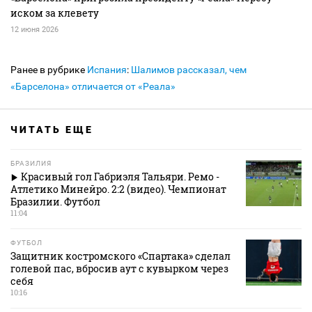
иском за клевету
12 июня 2026
Ранее в рубрике
Испания
:
Шалимов рассказал, чем
«Барселона» отличается от «Реала»
ЧИТАТЬ ЕЩЕ
БРАЗИЛИЯ
Красивый гол Габриэля Тальяри. Ремо -
Атлетико Минейро. 2:2 (видео). Чемпионат
Бразилии. Футбол
11:04
ФУТБОЛ
Защитник костромского «Спартака» сделал
голевой пас, вбросив аут с кувырком через
себя
10:16