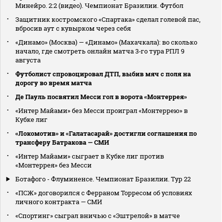
Минейро. 2:2 (видео). Чемпионат Бразилии. Футбол
Защитник костромского «Спартака» сделал голевой пас,
вбросив аут с кувырком через себя
«Динамо» (Москва) — «Динамо» (Махачкала): во сколько
начало, где смотреть онлайн матча 3‑го тура РПЛ 9
августа
Футболист спровоцировал ДТП, выбив мяч с поля на
дорогу во время матча
Де Пауль посвятил Месси гол в ворота «Монтеррея»
«Интер Майами» без Месси проиграл «Монтеррею» в
Кубке лиг
«Локомотив» и «Галатасарай» достигли соглашения по
трансферу Батракова — СМИ
«Интер Майами» сыграет в Кубке лиг против
«Монтеррея» без Месси
Ботафого - Флуминенсе. Чемпионат Бразилии. Тур 22
«ПСЖ» договорился с Ферраном Торресом об условиях
личного контракта — СМИ
«Спортинг» сыграл вничью с «Эштрелой» в матче