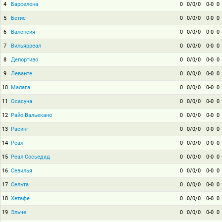
4
Барселона
0
0/0/0
0-0
0
5
Бетис
0
0/0/0
0-0
0
6
Валенсия
0
0/0/0
0-0
0
7
Вильярреал
0
0/0/0
0-0
0
8
Депортиво
0
0/0/0
0-0
0
9
Леванте
0
0/0/0
0-0
0
10
Малага
0
0/0/0
0-0
0
11
Осасуна
0
0/0/0
0-0
0
12
Райо Вальекано
0
0/0/0
0-0
0
13
Расинг
0
0/0/0
0-0
0
14
Реал
0
0/0/0
0-0
0
15
Реал Сосьедад
0
0/0/0
0-0
0
16
Севилья
0
0/0/0
0-0
0
17
Сельта
0
0/0/0
0-0
0
18
Хетафе
0
0/0/0
0-0
0
19
Эльче
0
0/0/0
0-0
0