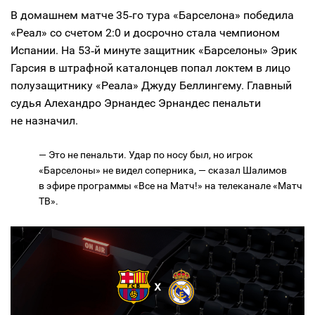
В домашнем матче 35‑го тура «Барселона» победила
«Реал» со счетом 2:0 и досрочно стала чемпионом
Испании. На 53‑й минуте защитник «Барселоны» Эрик
Гарсия в штрафной каталонцев попал локтем в лицо
полузащитнику «Реала» Джуду Беллингему. Главный
судья Алехандро Эрнандес Эрнандес пенальти
не назначил.
— Это не пенальти. Удар по носу был, но игрок
«Барселоны» не видел соперника, — сказал Шалимов
в эфире программы «Все на Матч!» на телеканале «Матч
ТВ».