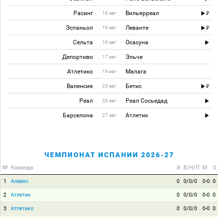
Расинг
Вильярреал
16 авг
Эспаньол
Леванте
16 авг
Сельта
Осасуна
16 авг
Депортиво
Эльче
17 авг
Атлетико
Малага
19 авг
Валенсия
Бетис
25 авг
Реал
Реал Сосьедад
26 авг
Барселона
Атлетик
27 авг
ЧЕМПИОНАТ ИСПАНИИ 2026-27
№
Команда
И
В/Н/П
М
О
1
Алавес
0
0/0/0
0-0
0
2
Атлетик
0
0/0/0
0-0
0
3
Атлетико
0
0/0/0
0-0
0