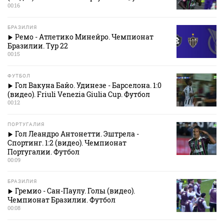
00:16
БРАЗИЛИЯ
Ремо - Атлетико Минейро. Чемпионат
Бразилии. Тур 22
00:15
ФУТБОЛ
Гол Вакуна Байо. Удинезе - Барселона. 1:0
(видео). Friuli Venezia Giulia Cup. Футбол
00:12
ПОРТУГАЛИЯ
Гол Леандро Антонетти. Эштрела -
Спортинг. 1:2 (видео). Чемпионат
Португалии. Футбол
00:09
БРАЗИЛИЯ
Гремио - Сан-Паулу. Голы (видео).
Чемпионат Бразилии. Футбол
00:08