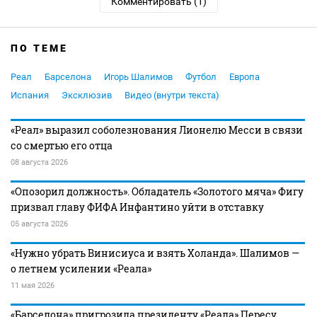
Комментировать (1)
ПО ТЕМЕ
Реал
Барселона
Игорь Шалимов
Футбол
Европа
Испания
Эксклюзив
Видео (внутри текста)
«Реал» выразил соболезнования Лионелю Месси в связи
со смертью его отца
08 августа 2026
«Опозорил должность». Обладатель «Золотого мяча» Фигу
призвал главу ФИФА Инфантино уйти в отставку
05 августа 2026
«Нужно убрать Винисиуса и взять Холанда». Шалимов —
о летнем усилении «Реала»
11 мая 2026
«Барселона» пригрозила президенту «Реала» Пересу