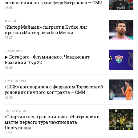
соглашения по трансферу Батракова — СМИ
05:08
ФУТБОЛ
«Интер Майами» сыграет в Кубке лиг
против «Монтеррея» без Месси
03:27
БРАЗИЛИЯ
Ботафого - Флуминенсе. Чемпионат
Бразилии. Тур 22
02:46
ТРАНСФЕРЫ
«ПСЖ» договорился с Ферраном Торресом об
условиях личного контракта — СМИ
02:39
ПОРТУГАЛИЯ
«Спортинг» сыграл вничью с «Эштрелой» в
матче первого тура чемпионата
Португалии
01:55