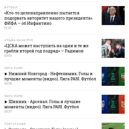
ФУТБОЛ
«Кто‑то целенаправленно пытается
подорвать авторитет нашего президента».
ФИФА — об Инфантино
01:47
АЛЬФА-БАНК РПЛ
«ЦСКА может наступить на одни и те же
грабли второй год подряд» — Радимов
00:59
ЛИГА ПАРИ
Нижний Новгород - Нефтехимик. Голы и
лучшие моменты (видео). Лига PARI. Футбол
00:38
ЛИГА ПАРИ
Шинник - Арсенал. Голы и лучшие
моменты (видео). Лига PARI. Футбол
00:37
ПОРТУГАЛИЯ