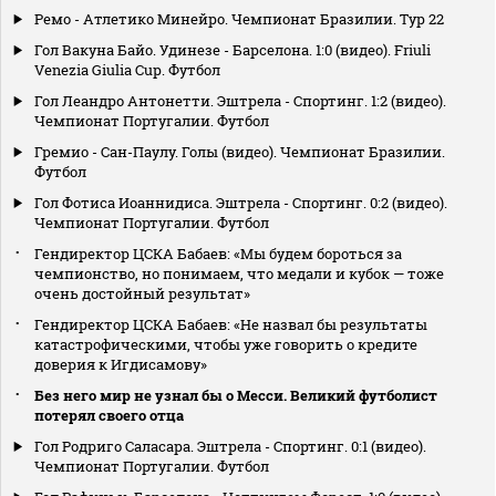
Ремо - Атлетико Минейро. Чемпионат Бразилии. Тур 22
Гол Вакуна Байо. Удинезе - Барселона. 1:0 (видео). Friuli
Venezia Giulia Cup. Футбол
Гол Леандро Антонетти. Эштрела - Спортинг. 1:2 (видео).
Чемпионат Португалии. Футбол
Гремио - Сан-Паулу. Голы (видео). Чемпионат Бразилии.
Футбол
Гол Фотиса Иоаннидиса. Эштрела - Спортинг. 0:2 (видео).
Чемпионат Португалии. Футбол
Гендиректор ЦСКА Бабаев: «Мы будем бороться за
чемпионство, но понимаем, что медали и кубок — тоже
очень достойный результат»
Гендиректор ЦСКА Бабаев: «Не назвал бы результаты
катастрофическими, чтобы уже говорить о кредите
доверия к Игдисамову»
Без него мир не узнал бы о Месси. Великий футболист
потерял своего отца
Гол Родриго Саласара. Эштрела - Спортинг. 0:1 (видео).
Чемпионат Португалии. Футбол