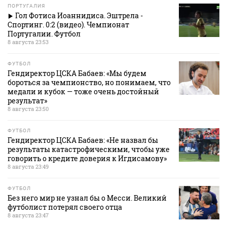
ПОРТУГАЛИЯ
Гол Фотиса Иоаннидиса. Эштрела -
Спортинг. 0:2 (видео). Чемпионат
Португалии. Футбол
8 августа 23:53
ФУТБОЛ
Гендиректор ЦСКА Бабаев: «Мы будем
бороться за чемпионство, но понимаем, что
медали и кубок — тоже очень достойный
результат»
8 августа 23:50
ФУТБОЛ
Гендиректор ЦСКА Бабаев: «Не назвал бы
результаты катастрофическими, чтобы уже
говорить о кредите доверия к Игдисамову»
8 августа 23:49
ФУТБОЛ
Без него мир не узнал бы о Месси. Великий
футболист потерял своего отца
8 августа 23:47