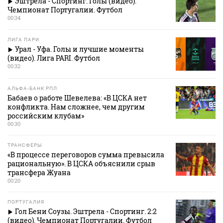
Эштрела - Спортинг. Голы (видео).
Чемпионат Португалии. Футбол
00:34
ЛИГА ПАРИ
Урал - Уфа. Голы и лучшие моменты
(видео). Лига PARI. Футбол
00:32
АЛЬФА-БАНК РПЛ
Бабаев о работе Шевелева: «В ЦСКА нет
конфликта. Нам сложнее, чем другим
российским клубам»
00:30
ТРАНСФЕРЫ
«В процессе переговоров сумма превысила
рациональную». В ЦСКА объяснили срыв
трансфера Жуана
00:20
ПОРТУГАЛИЯ
Гол Бени Соузы. Эштрела - Спортинг. 2:2
(видео). Чемпионат Португалии. Футбол