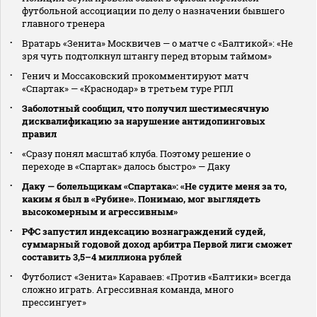
футбольной ассоциации по делу о назначении бывшего
главного тренера
Вратарь «Зенита» Москвичев — о матче с «Балтикой»: «Не
зря чуть подтолкнул штангу перед вторым таймом»
Генич и Моссаковский прокомментируют матч
«Спартак» — «Краснодар» в третьем туре РПЛ
Заболотный сообщил, что получил шестимесячную
дисквалификацию за нарушение антидопинговых
правил
«Сразу понял масштаб клуба. Поэтому решение о
переходе в «Спартак» далось быстро» — Даку
Даку — болельщикам «Спартака»: «Не судите меня за то,
каким я был в «Рубине». Понимаю, мог выглядеть
высокомерным и агрессивным»
РФС запустил индексацию вознаграждений судей,
суммарный годовой доход арбитра Первой лиги сможет
составить 3,5–4 миллиона рублей
Футболист «Зенита» Караваев: «Против «Балтики» всегда
сложно играть. Агрессивная команда, много
прессингует»