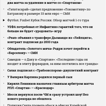
два матча за удаление в матче со «Спартаком»
«Галатасарай» сделал предложение «Локомотиву» по
Батракову в размере 33 млн евро — СМИ
Футбол. Fonbet Кубок России. Обзор матчей 1-го тура
УЕФА потребовал от Инфантино гарантий того, что он
больше не будет «уродовать» игру
«Реал» объявил о трансфере Дьоманде из «Лейпцига»,
контракт подписан до 2033 года
Обладатель «Золотого мяча» Родри хочет перейти в
«Барселону» — СМИ
Самедов — о Даку в «Спартаке»: «Последние годы он
входит в элиту форвардов, за ним охотились все гранды»
Салах подписал с «Трабзонспором» двухлетний контракт
У Валерия Карпина родился первый сын
Кирилл Левников назначен главным арбитром матча
РПЛ «Спартак» — «Краснодар»
Месси вернулся после ЧМ и сразу устроил шоу! Без
нового рекорда не обошлось
Полиция Сеула провела обыск в офисах Корейской