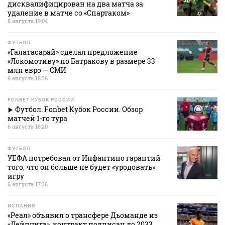
дисквалифицирован на два матча за
удаление в матче со «Спартаком»
6 августа 19:04
ФУТБОЛ
«Галатасарай» сделал предложение
«Локомотиву» по Батракову в размере 33
млн евро — СМИ
6 августа 18:36
FONBET КУБОК РОССИИ
Футбол. Fonbet Кубок России. Обзор
матчей 1-го тура
6 августа 18:20
ФУТБОЛ
УЕФА потребовал от Инфантино гарантий
того, что он больше не будет «уродовать»
игру
6 августа 17:36
ИСПАНИЯ
«Реал» объявил о трансфере Дьоманде из
«Лейпцига», контракт подписан до 2033