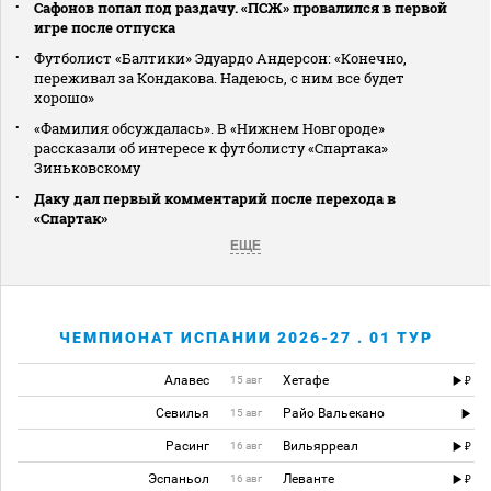
Сафонов попал под раздачу. «ПСЖ» провалился в первой
игре после отпуска
Футболист «Балтики» Эдуардо Андерсон: «Конечно,
переживал за Кондакова. Надеюсь, с ним все будет
хорошо»
«Фамилия обсуждалась». В «Нижнем Новгороде»
рассказали об интересе к футболисту «Спартака»
Зиньковскому
Даку дал первый комментарий после перехода в
«Спартак»
ЕЩЕ
ЧЕМПИОНАТ ИСПАНИИ 2026-27 . 01 ТУР
Алавес
Хетафе
15 авг
Севилья
Райо Вальекано
15 авг
Расинг
Вильярреал
16 авг
Эспаньол
Леванте
16 авг