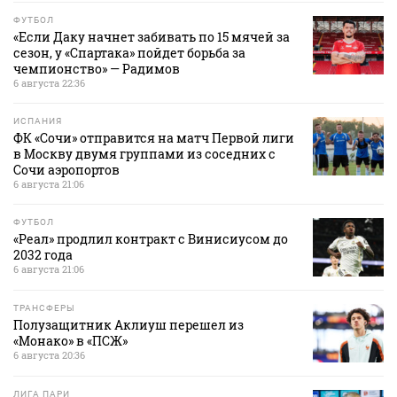
ФУТБОЛ
«Если Даку начнет забивать по 15 мячей за
сезон, у «Спартака» пойдет борьба за
чемпионство» — Радимов
6 августа 22:36
ИСПАНИЯ
ФК «Сочи» отправится на матч Первой лиги
в Москву двумя группами из соседних с
Сочи аэропортов
6 августа 21:06
ФУТБОЛ
«Реал» продлил контракт с Винисиусом до
2032 года
6 августа 21:06
ТРАНСФЕРЫ
Полузащитник Аклиуш перешел из
«Монако» в «ПСЖ»
6 августа 20:36
ЛИГА ПАРИ