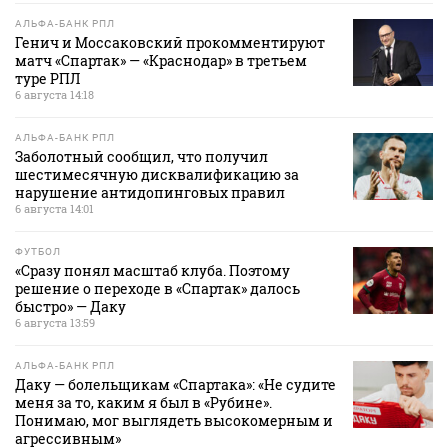
АЛЬФА-БАНК РПЛ
Генич и Моссаковский прокомментируют
матч «Спартак» — «Краснодар» в третьем
туре РПЛ
6 августа 14:18
АЛЬФА-БАНК РПЛ
Заболотный сообщил, что получил
шестимесячную дисквалификацию за
нарушение антидопинговых правил
6 августа 14:01
ФУТБОЛ
«Сразу понял масштаб клуба. Поэтому
решение о переходе в «Спартак» далось
быстро» — Даку
6 августа 13:59
АЛЬФА-БАНК РПЛ
Даку — болельщикам «Спартака»: «Не судите
меня за то, каким я был в «Рубине».
Понимаю, мог выглядеть высокомерным и
агрессивным»