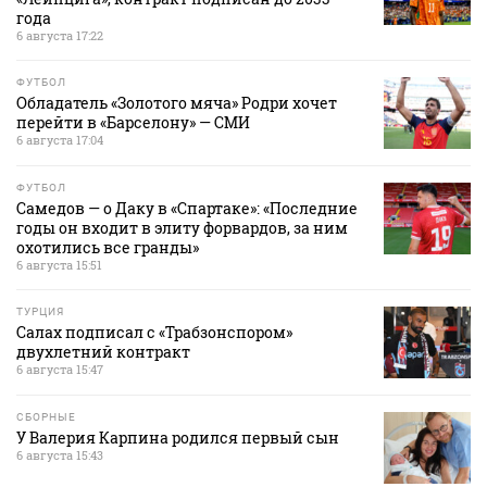
года
6 августа 17:22
ФУТБОЛ
Обладатель «Золотого мяча» Родри хочет
перейти в «Барселону» — СМИ
6 августа 17:04
ФУТБОЛ
Самедов — о Даку в «Спартаке»: «Последние
годы он входит в элиту форвардов, за ним
охотились все гранды»
6 августа 15:51
ТУРЦИЯ
Салах подписал с «Трабзонспором»
двухлетний контракт
6 августа 15:47
СБОРНЫЕ
У Валерия Карпина родился первый сын
6 августа 15:43