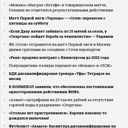
«Монако» обыграл «Хетафе» в товарищеском матче,
Головин не отметился результативными действиями
Матч Первой лиги «Торпедо» — «Сочи» перенесен с
пятницы на субботу
«Если Даку начнет забивать по 15 мячей за сезон, у
«Спартака» пойдет борьба за чемпионство» — Радимов
ФК «Сочи» отправится на матч Первой лиги в Москву
двумя группами из соседних с Сочи аэропортов
«Реал» продлил контракт с Винисиусом до 2032 года
Полузащитник Аклиуш перешел из «Монако» в «ПСЖ»
КДК дисквалифицировал тренера «Уфы» Тетрадзе на
месяц
В КОНМЕБОЛ заявили, что обеспокоены постоянными
односторонними действиями ФИФА
«Ахмат» оштрафован на 20 тысяч рублей за отсутствие
горячей воды в раздевалке «Спартака»
«Столько лет пристреливался». Карпин наконец-то
дождался мальчика!
Футболист «Ахмата» Касинтура дисквалифицирован на