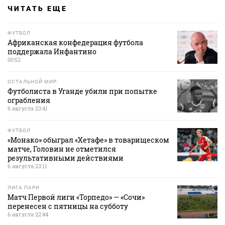
ЧИТАТЬ ЕЩЕ
ФУТБОЛ
Африканская конфедерация футбола
поддержала Инфантино
00:52
ОСТАЛЬНОЙ МИР
Футболиста в Уганде убили при попытке
ограбления
6 августа 23:41
ФУТБОЛ
«Монако» обыграл «Хетафе» в товарищеском
матче, Головин не отметился
результативными действиями
6 августа 23:11
ЛИГА ПАРИ
Матч Первой лиги «Торпедо» — «Сочи»
перенесен с пятницы на субботу
6 августа 22:44