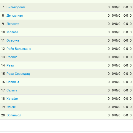
7
Вильярреал
0
0/0/0
0-0
0
8
Депортиво
0
0/0/0
0-0
0
9
Леванте
0
0/0/0
0-0
0
10
Малага
0
0/0/0
0-0
0
11
Осасуна
0
0/0/0
0-0
0
12
Райо Вальекано
0
0/0/0
0-0
0
13
Расинг
0
0/0/0
0-0
0
14
Реал
0
0/0/0
0-0
0
15
Реал Сосьедад
0
0/0/0
0-0
0
16
Севилья
0
0/0/0
0-0
0
17
Сельта
0
0/0/0
0-0
0
18
Хетафе
0
0/0/0
0-0
0
19
Эльче
0
0/0/0
0-0
0
20
Эспаньол
0
0/0/0
0-0
0