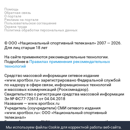
Помощь
Обратная связь
О портале
Реклама на портале
Пользовательское соглашение
Охрана труда
Политика обработки персональных данных
© ООО «Национальный спортивный телеканал» 2007 — 2026.
Для лиц старше 18 лет
На сайте применяются рекомендательные технологии.
Подробнее в
Правилах применения рекомендательных
технологий
Средство массовой информации сетевое издание
«www.sportbox.ru» зарегистрировано Федеральной службой
по надзору в сфере связи, информационных технологий
и массовых коммуникаций (Роскомнадзор).
Свидетельство о регистрации средства массовой информации
Эл № ФС77-72613 от 04.04.2018
Название — www.sportbox.ru
Учредитель (соучредители) СМИ сетевого издания
«www.sportbox.ru»: ООО «Национальный спортивный
телеканал»
Главный редактор СМИ сетевого издания «www.sportbox.ru»:
Конов В.А.
Мы используем файлы Сookie для корректной работы веб-сайта.