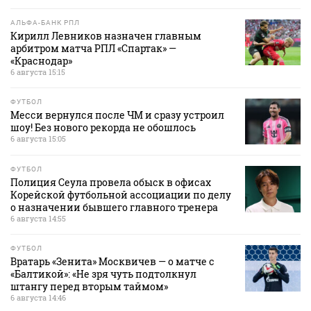
АЛЬФА-БАНК РПЛ
Кирилл Левников назначен главным
арбитром матча РПЛ «Спартак» —
«Краснодар»
6 августа 15:15
ФУТБОЛ
Месси вернулся после ЧМ и сразу устроил
шоу! Без нового рекорда не обошлось
6 августа 15:05
ФУТБОЛ
Полиция Сеула провела обыск в офисах
Корейской футбольной ассоциации по делу
о назначении бывшего главного тренера
6 августа 14:55
ФУТБОЛ
Вратарь «Зенита» Москвичев — о матче с
«Балтикой»: «Не зря чуть подтолкнул
штангу перед вторым таймом»
6 августа 14:46