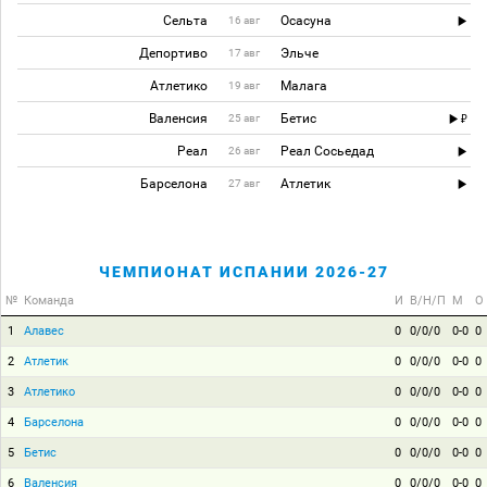
Сельта
Осасуна
16 авг
Депортиво
Эльче
17 авг
Атлетико
Малага
19 авг
Валенсия
Бетис
25 авг
Реал
Реал Сосьедад
26 авг
Барселона
Атлетик
27 авг
ЧЕМПИОНАТ ИСПАНИИ 2026-27
№
Команда
И
В/Н/П
М
О
1
Алавес
0
0/0/0
0-0
0
2
Атлетик
0
0/0/0
0-0
0
3
Атлетико
0
0/0/0
0-0
0
4
Барселона
0
0/0/0
0-0
0
5
Бетис
0
0/0/0
0-0
0
6
Валенсия
0
0/0/0
0-0
0