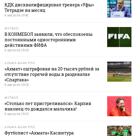
КДК дисквалифицировал тренера «Уфы»
Тетрадзе на месяц
6 августа 19:41
ФУТБОЛ
В КОНМЕБОЛ заявили, что обеспокоены
постоянными односторонними
действиями ФИФА
6 августа 19:32
АЛЬФА-БАНК РПЛ
«Ахмат» оштрафован на 20 тысяч рублей за
отсутствие горячей воды в раздевалке
«Спартака»
6 августа 19:18
ФУТБОЛ
«Столько лет пристреливался». Карпин
наконец-то дождался мальчика!
6 августа 19:15
АЛЬФА-БАНК РПЛ
Футболист «Ахмата» Касинтура