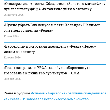
«Опозорил должность». Обладатель «Золотого мяча» Фигу
призвал главу ФИФА Инфантино уйти в отставку
05 августа 2026
«Нужно убрать Винисиуса и взять Холанда». Шалимов —
о летнем усилении «Реала»
11 мая 2026
«Барселона» пригрозила президенту «Реала» Пересу
иском за клевету
12 июня 2026
«Реал» направил в УЕФА жалобу на «Барселону» с
требованием лишить клуб титулов — СМИ
08 июня 2026
Ранее в рубрике
Испания
:
«Барселона» отлупила скандалистов
из «Реала». И завоевала историческое чемпионство