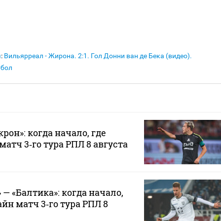
я
:
Вильярреал - Жирона. 2:1. Гол Донни ван де Бека (видео).
тбол
рон»: когда начало, где
атч 3‑го тура РПЛ 8 августа
— «Балтика»: когда начало,
йн матч 3‑го тура РПЛ 8