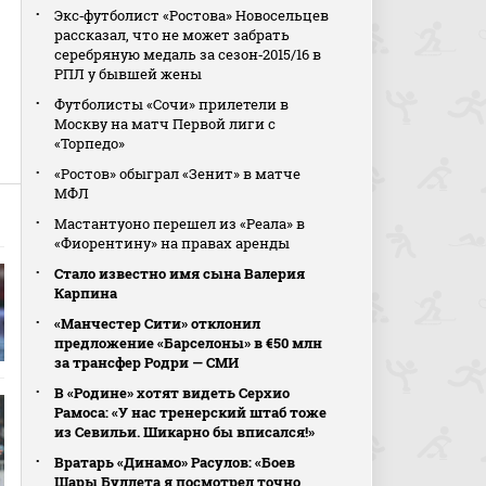
Экс‑футболист «Ростова» Новосельцев
рассказал, что не может забрать
серебряную медаль за сезон‑2015/16 в
РПЛ у бывшей жены
Футболисты «Сочи» прилетели в
Москву на матч Первой лиги с
«Торпедо»
«Ростов» обыграл «Зенит» в матче
МФЛ
Мастантуоно перешел из «Реала» в
«Фиорентину» на правах аренды
Стало известно имя сына Валерия
Карпина
«Манчестер Сити» отклонил
предложение «Барселоны» в €50 млн
за трансфер Родри — СМИ
В «Родине» хотят видеть Серхио
Рамоса: «У нас тренерский штаб тоже
из Севильи. Шикарно бы вписался!»
Вратарь «Динамо» Расулов: «Боев
Шары Буллета я посмотрел точно