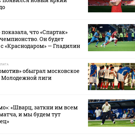
ас появился новый яркий
до
 показала, что «Спартак»
 чемпионство. Он будет
с «Краснодаром» — Гладилин
ЛИГА
омотив» обыграл московское
е Молодежной лиги
мо»: «Шварц, заткни им всем
матча, и мы будем тут
вец»