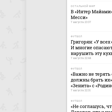
ОСТАЛЬНОЙ МИР
В «Интер Майами»
Месси»
7 августа 23:37
ФУТБОЛ
Григорян: «У всех
И многие опасают
нарушить эту ку
7 августа 22:44
ФУТБОЛ
«Важно не терять 
должны брать их»
«Зенита» с «Родин
7 августа 22:31
ФУТБОЛ
«Не соглашусь, ч