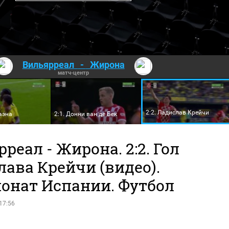
Вильярреал
-
Жирона
матч-центр
2:2. Ладислав Крейчи
Баэна
2:1. Донни ван де Бек
реал - Жирона. 2:2. Гол
ава Крейчи (видео).
онат Испании. Футбол
17:56