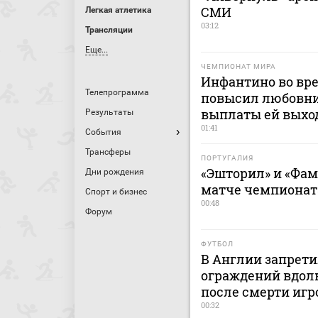
СМИ
Легкая атлетика
03:12
Трансляции
Еще...
ЧЕМПИОНАТ МИРА
Инфантино во вр
Телепрограмма
повысил любовни
выплаты ей выхо
Результаты
01:41
События
Трансферы
ПОРТУГАЛИЯ
«Эшторил» и «Фа
Дни рождения
матче чемпионат
Спорт и бизнес
00:48
Форум
ФУТБОЛ
В Англии запрет
ограждений вдоль
после смерти игр
00:32