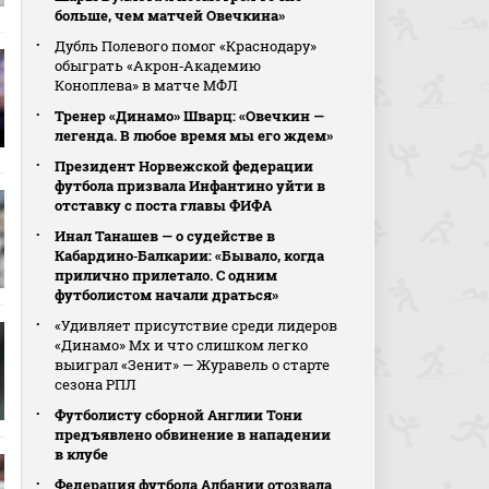
больше, чем матчей Овечкина»
Дубль Полевого помог «Краснодару»
обыграть «Акрон‑Академию
Коноплева» в матче МФЛ
Тренер «Динамо» Шварц: «Овечкин —
легенда. В любое время мы его ждем»
Президент Норвежской федерации
футбола призвала Инфантино уйти в
отставку с поста главы ФИФА
Инал Танашев — о судействе в
Кабардино‑Балкарии: «Бывало, когда
прилично прилетало. С одним
футболистом начали драться»
«Удивляет присутствие среди лидеров
«Динамо» Мх и что слишком легко
выиграл «Зенит» — Журавель о старте
сезона РПЛ
Футболисту сборной Англии Тони
предъявлено обвинение в нападении
в клубе
Федерация футбола Албании отозвала