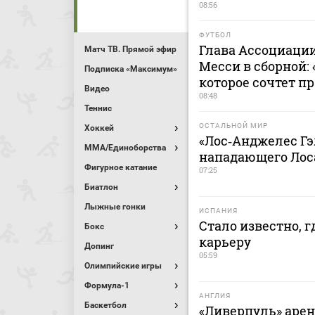
08:56
ФУТБОЛ
Глава Ассоциации
Матч ТВ. Прямой эфир
Месси в сборной:
Подписка «Максимум»
которое сочтет 
Видео
08:48
Теннис
ОСТАЛЬНОЙ МИР
Хоккей
«Лос‑Анджелес Гэ
MMA/Единоборства
нападающего Лос
Фигурное катание
07:25
Биатлон
Лыжные гонки
ИСПАНИЯ
Стало известно, 
Бокс
карьеру
Допинг
05:59
Олимпийские игры
Формула-1
АНГЛИЯ
Баскетбол
«Ливерпуль» арен