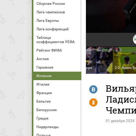
Сборная России
Лига чемпионов
Лига Европы
Лига конференций
Таблица
коэффициентов УЕФА
Рейтинг ФИФА
Англия
Германия
Голы
1:0. Тьерно Барри
2:0. Алекс 
Испания
Италия
Вильяр
R
Франция
Ладисл
Y
Бельгия
Чемпи
Белоруссия
Греция
01 декабря 2024 
Нидерланды
Польша