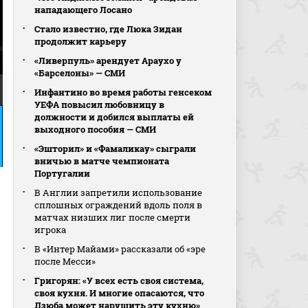
нападающего Лосано
Стало известно, где Люка Зидан
продолжит карьеру
«Ливерпуль» арендует Араухо у
«Барселоны» — СМИ
Инфантино во время работы генсеком
УЕФА повысил любовницу в
должности и добился выплаты ей
выходного пособия — СМИ
«Эшторил» и «Фамаликау» сыграли
вничью в матче чемпионата
Португалии
В Англии запретили использование
сплошных ограждений вдоль поля в
матчах низших лиг после смерти
игрока
В «Интер Майами» рассказали об «эре
после Месси»
Григорян: «У всех есть своя система,
своя кухня. И многие опасаются, что
Дзюба может нарушить эту кухню»