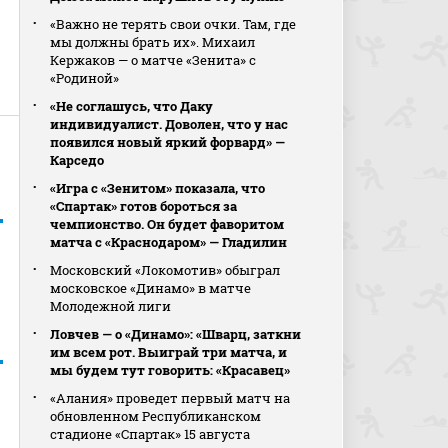
«Важно не терять свои очки. Там, где
мы должны брать их». Михаил
Кержаков — о матче «Зенита» с
«Родиной»
«Не соглашусь, что Даку
индивидуалист. Доволен, что у нас
появился новый яркий форвард» —
Карседо
«Игра с «Зенитом» показала, что
«Спартак» готов бороться за
чемпионство. Он будет фаворитом
матча с «Краснодаром» — Гладилин
Московский «Локомотив» обыграл
московское «Динамо» в матче
Молодежной лиги
Ловчев — о «Динамо»: «Шварц, заткни
им всем рот. Выиграй три матча, и
мы будем тут говорить: «Красавец»
«Алания» проведет первый матч на
обновленном Республиканском
стадионе «Спартак» 15 августа