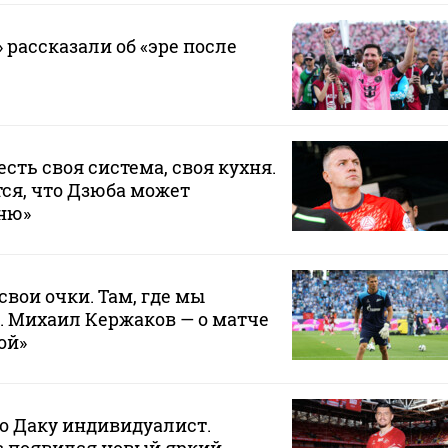
 рассказали об «эре после
 есть своя система, своя кухня.
ся, что Дзюба может
хню»
свои очки. Там, где мы
. Михаил Кержаков — о матче
ой»
то Даку индивидуалист.