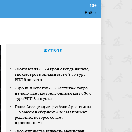
Войти
ФУТБОЛ
«Локомотив» — «Акрон»: когда начало,
где смотреть онлайн матч 3‑го тура
РПЛ 8 августа
«Крылья Советов» — «Балтика»: когда
начало, где смотреть онлайн матч 3‑го
тура РПЛ 8 августа
Глава Ассоциации футбола Аргентины
— о Месси в сборной: «Он сам примет
решение, которое сочтет
правильным»
«Лос‑Анджелес Гэлакси» арендовал