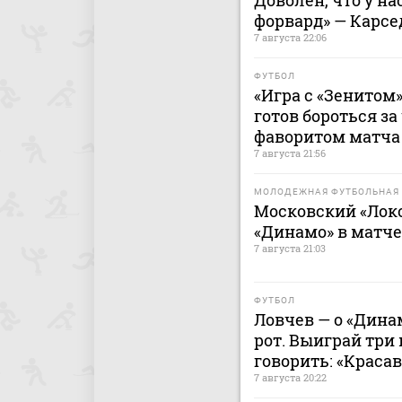
Доволен, что у н
форвард» — Карсе
7 августа 22:06
ФУТБОЛ
«Игра с «Зенитом»
готов бороться за
фаворитом матча 
7 августа 21:56
МОЛОДЕЖНАЯ ФУТБОЛЬНАЯ 
Московский «Лок
«Динамо» в матч
7 августа 21:03
ФУТБОЛ
Ловчев — о «Дина
рот. Выиграй три 
говорить: «Краса
7 августа 20:22