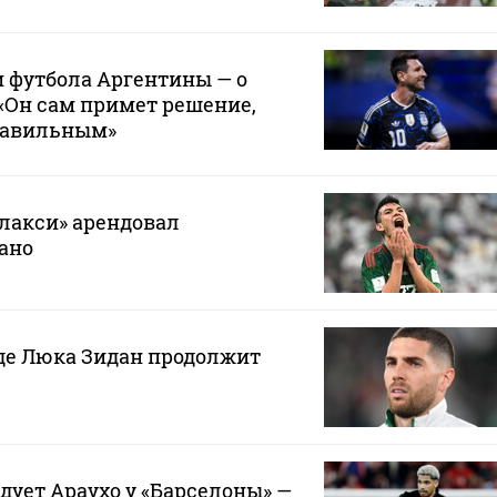
 футбола Аргентины — о
 «Он сам примет решение,
правильным»
лакси» арендовал
ано
где Люка Зидан продолжит
дует Араухо у «Барселоны» —