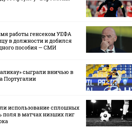
емя работы генсеком УЕФА
цу в должности и добился
дного пособия — СМИ
маликау» сыграли вничью в
а Португалии
или использование сплошных
 поля в матчах низших лиг
ока