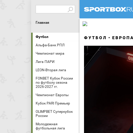
Главная
Футбол
ФУТБОЛ
ЕВРОП
Альфа-Банк РПЛ
Чемпионат мира
Лига ПАРИ
LEON-Вторая лига
FONBET Кубок России
по футболу сезона
2026-2027 гг.
Чемпионат Европы
Кубок PARI Премьер
OLIMPBET Суперкубок
России
Молодежная
футбольная лига