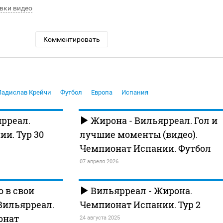
вки видео
Комментировать
Ладислав Крейчи
Футбол
Европа
Испания
рреал.
Жирона - Вильярреал. Гол и
и. Тур 30
лучшие моменты (видео).
Чемпионат Испании. Футбол
07 апреля 2026
о в свои
Вильярреал - Жирона.
 Вильярреал.
Чемпионат Испании. Тур 2
ионат
24 августа 2025