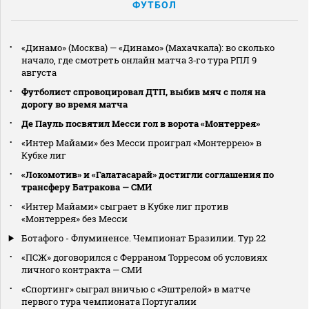
ФУТБОЛ
«Динамо» (Москва) — «Динамо» (Махачкала): во сколько
начало, где смотреть онлайн матча 3‑го тура РПЛ 9
августа
Футболист спровоцировал ДТП, выбив мяч с поля на
дорогу во время матча
Де Пауль посвятил Месси гол в ворота «Монтеррея»
«Интер Майами» без Месси проиграл «Монтеррею» в
Кубке лиг
«Локомотив» и «Галатасарай» достигли соглашения по
трансферу Батракова — СМИ
«Интер Майами» сыграет в Кубке лиг против
«Монтеррея» без Месси
Ботафого - Флуминенсе. Чемпионат Бразилии. Тур 22
«ПСЖ» договорился с Ферраном Торресом об условиях
личного контракта — СМИ
«Спортинг» сыграл вничью с «Эштрелой» в матче
первого тура чемпионата Португалии