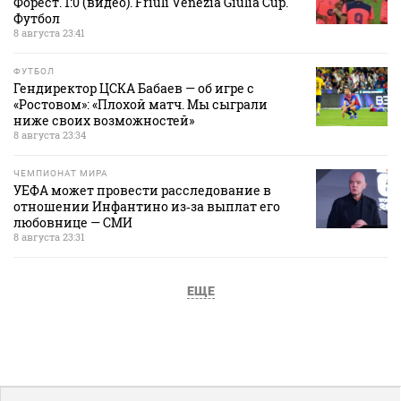
Форест. 1:0 (видео). Friuli Venezia Giulia Cup.
Футбол
8 августа 23:41
ФУТБОЛ
Гендиректор ЦСКА Бабаев — об игре с
«Ростовом»: «Плохой матч. Мы сыграли
ниже своих возможностей»
8 августа 23:34
ЧЕМПИОНАТ МИРА
УЕФА может провести расследование в
отношении Инфантино из‑за выплат его
любовнице — СМИ
8 августа 23:31
ЕЩЕ