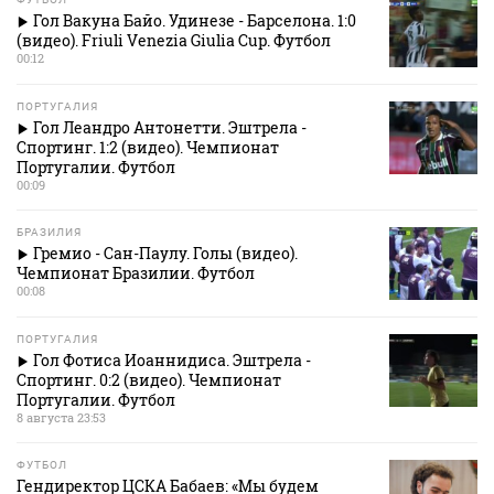
Гол Вакуна Байо. Удинезе - Барселона. 1:0
(видео). Friuli Venezia Giulia Cup. Футбол
00:12
ПОРТУГАЛИЯ
Гол Леандро Антонетти. Эштрела -
Спортинг. 1:2 (видео). Чемпионат
Португалии. Футбол
00:09
БРАЗИЛИЯ
Гремио - Сан-Паулу. Голы (видео).
Чемпионат Бразилии. Футбол
00:08
ПОРТУГАЛИЯ
Гол Фотиса Иоаннидиса. Эштрела -
Спортинг. 0:2 (видео). Чемпионат
Португалии. Футбол
8 августа 23:53
ФУТБОЛ
Гендиректор ЦСКА Бабаев: «Мы будем