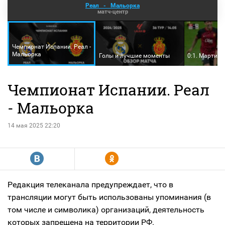
Реал
-
Мальорка
матч-центр
Чемпионат Испании. Реал -
Мальорка
Голы и лучшие моменты
0:1. Мартин 
Чемпионат Испании. Реал
- Мальорка
14 мая 2025 22:20
R
Y
Редакция телеканала предупреждает, что в
трансляции могут быть использованы упоминания (в
том числе и символика) организаций, деятельность
которых запрещена на территории РФ.