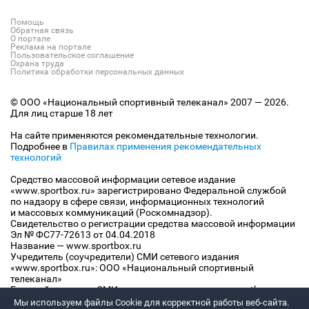
Помощь
Обратная связь
О портале
Реклама на портале
Пользовательское соглашение
Охрана труда
Политика обработки персональных данных
© ООО «Национальный спортивный телеканал» 2007 — 2026.
Для лиц старше 18 лет
На сайте применяются рекомендательные технологии.
Подробнее в
Правилах применения рекомендательных
технологий
Средство массовой информации сетевое издание
«www.sportbox.ru» зарегистрировано Федеральной службой
по надзору в сфере связи, информационных технологий
и массовых коммуникаций (Роскомнадзор).
Свидетельство о регистрации средства массовой информации
Эл № ФС77-72613 от 04.04.2018
Название — www.sportbox.ru
Учредитель (соучредители) СМИ сетевого издания
«www.sportbox.ru»: ООО «Национальный спортивный
телеканал»
Главный редактор СМИ сетевого издания «www.sportbox.ru»:
Конов В.А.
Мы используем файлы Сookie для корректной работы веб-сайта.