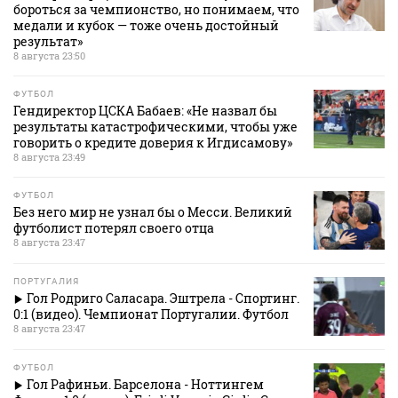
бороться за чемпионство, но понимаем, что
медали и кубок — тоже очень достойный
результат»
8 августа 23:50
ФУТБОЛ
Гендиректор ЦСКА Бабаев: «Не назвал бы
результаты катастрофическими, чтобы уже
говорить о кредите доверия к Игдисамову»
8 августа 23:49
ФУТБОЛ
Без него мир не узнал бы о Месси. Великий
футболист потерял своего отца
8 августа 23:47
ПОРТУГАЛИЯ
Гол Родриго Саласара. Эштрела - Спортинг.
0:1 (видео). Чемпионат Португалии. Футбол
8 августа 23:47
ФУТБОЛ
Гол Рафиньи. Барселона - Ноттингем