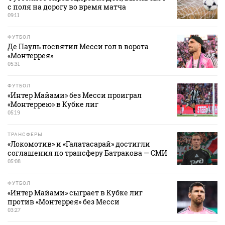
с поля на дорогу во время матча
09:11
ФУТБОЛ
Де Пауль посвятил Месси гол в ворота
«Монтеррея»
05:31
ФУТБОЛ
«Интер Майами» без Месси проиграл
«Монтеррею» в Кубке лиг
05:19
ТРАНСФЕРЫ
«Локомотив» и «Галатасарай» достигли
соглашения по трансферу Батракова — СМИ
05:08
ФУТБОЛ
«Интер Майами» сыграет в Кубке лиг
против «Монтеррея» без Месси
03:27