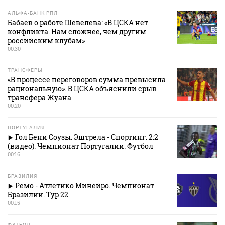
АЛЬФА-БАНК РПЛ
Бабаев о работе Шевелева: «В ЦСКА нет
конфликта. Нам сложнее, чем другим
российским клубам»
00:30
ТРАНСФЕРЫ
«В процессе переговоров сумма превысила
рациональную». В ЦСКА объяснили срыв
трансфера Жуана
00:20
ПОРТУГАЛИЯ
Гол Бени Соузы. Эштрела - Спортинг. 2:2
(видео). Чемпионат Португалии. Футбол
00:16
БРАЗИЛИЯ
Ремо - Атлетико Минейро. Чемпионат
Бразилии. Тур 22
00:15
ФУТБОЛ