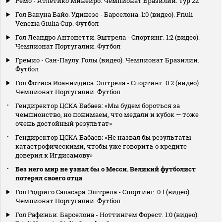
Ремо - Атлетико Минейро. Чемпионат Бразилии. Тур 22
Гол Вакуна Байо. Удинезе - Барселона. 1:0 (видео). Friuli
Venezia Giulia Cup. Футбол
Гол Леандро Антонетти. Эштрела - Спортинг. 1:2 (видео).
Чемпионат Португалии. Футбол
Гремио - Сан-Паулу. Голы (видео). Чемпионат Бразилии.
Футбол
Гол Фотиса Иоаннидиса. Эштрела - Спортинг. 0:2 (видео).
Чемпионат Португалии. Футбол
Гендиректор ЦСКА Бабаев: «Мы будем бороться за
чемпионство, но понимаем, что медали и кубок — тоже
очень достойный результат»
Гендиректор ЦСКА Бабаев: «Не назвал бы результаты
катастрофическими, чтобы уже говорить о кредите
доверия к Игдисамову»
Без него мир не узнал бы о Месси. Великий футболист
потерял своего отца
Гол Родриго Саласара. Эштрела - Спортинг. 0:1 (видео).
Чемпионат Португалии. Футбол
Гол Рафиньи. Барселона - Ноттингем Форест. 1:0 (видео).