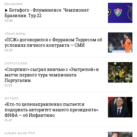
БРАЗИЛИЯ
Ботафого - Флуминенсе. Чемпионат
Бразилии. Тур 22
02:46
ТРАНСФЕРЫ
«ПСЖ» договорился с Ферраном Торресом об
условиях личного контракта — СМИ
02:39
ПОРТУГАЛИЯ
«Спортинг» сыграл вничью с «Эштрелой» в
матче первого тура чемпионата
Португалии
01:55
ФУТБОЛ
«Кто‑то целенаправленно пытается
подорвать авторитет нашего президента».
ФИФА — об Инфантино
01:47
АЛЬФА-БАНК РПЛ