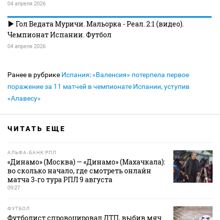
04 апреля 2026
Гол Ведата Муричи. Мальорка - Реал. 2:1 (видео).
Чемпионат Испании. Футбол
04 апреля 2026
Ранее в рубрике
Испания
:
«Валенсия» потерпела первое
поражение за 11 матчей в чемпионате Испании, уступив
«Алавесу»
ЧИТАТЬ ЕЩЕ
АЛЬФА-БАНК РПЛ
«Динамо» (Москва) — «Динамо» (Махачкала):
во сколько начало, где смотреть онлайн
матча 3‑го тура РПЛ 9 августа
09:27
ФУТБОЛ
Футболист спровоцировал ДТП, выбив мяч