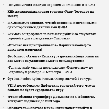
Полузащитник Аклиуш перешел из «Монако» в «ПСЖ»
КДК дисквалифицировал тренера «Уфы» Тетрадзе на
месяц
В КОНМЕБОЛ заявили, что обеспокоены постоянными
односторонними действиями ФИФА
«Ахмат» оштрафован на 20 тысяч рублей за отсутствие
горячей воды в раздевалке «Спартака»
«Столько лет пристреливался». Карпин наконец-то
дождался мальчика!
Футболист «Ахмата» Касинтура дисквалифицирован на
два матча за удаление в матче со «Спартаком»
«Галатасарай» сделал предложение «Локомотиву» по
Батракову в размере 33 млн евро — СМИ
Футбол. Fonbet Кубок России. Обзор матчей 1-го тура
УЕФА потребовал от Инфантино гарантий того, что он
больше не будет «уродовать» игру
«Реал» объявил о трансфере Дьоманде из «Лейпцига»,
контракт подписан до 2033 года
Обладатель «Золотого мяча» Родри хочет перейти в