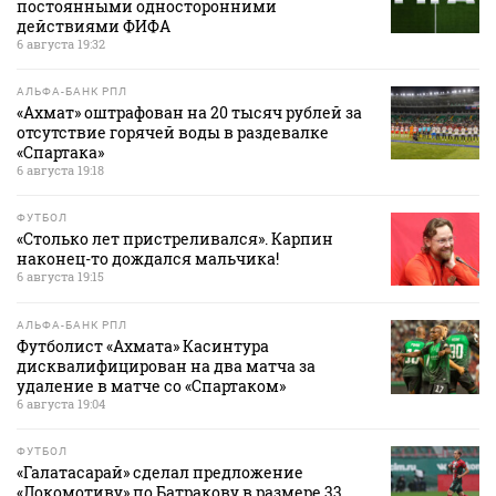
постоянными односторонними
действиями ФИФА
6 августа 19:32
АЛЬФА-БАНК РПЛ
«Ахмат» оштрафован на 20 тысяч рублей за
отсутствие горячей воды в раздевалке
«Спартака»
6 августа 19:18
ФУТБОЛ
«Столько лет пристреливался». Карпин
наконец-то дождался мальчика!
6 августа 19:15
АЛЬФА-БАНК РПЛ
Футболист «Ахмата» Касинтура
дисквалифицирован на два матча за
удаление в матче со «Спартаком»
6 августа 19:04
ФУТБОЛ
«Галатасарай» сделал предложение
«Локомотиву» по Батракову в размере 33