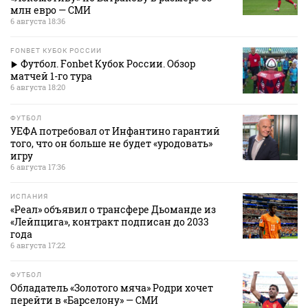
млн евро — СМИ
6 августа 18:36
FONBET КУБОК РОССИИ
Футбол. Fonbet Кубок России. Обзор
матчей 1-го тура
6 августа 18:20
ФУТБОЛ
УЕФА потребовал от Инфантино гарантий
того, что он больше не будет «уродовать»
игру
6 августа 17:36
ИСПАНИЯ
«Реал» объявил о трансфере Дьоманде из
«Лейпцига», контракт подписан до 2033
года
6 августа 17:22
ФУТБОЛ
Обладатель «Золотого мяча» Родри хочет
перейти в «Барселону» — СМИ