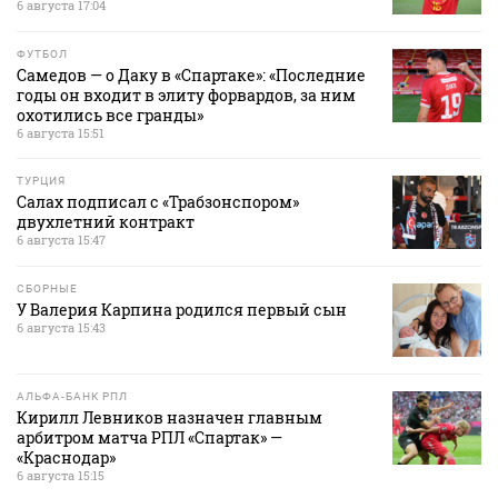
6 августа 17:04
ФУТБОЛ
Самедов — о Даку в «Спартаке»: «Последние
годы он входит в элиту форвардов, за ним
охотились все гранды»
6 августа 15:51
ТУРЦИЯ
Салах подписал с «Трабзонспором»
двухлетний контракт
6 августа 15:47
СБОРНЫЕ
У Валерия Карпина родился первый сын
6 августа 15:43
АЛЬФА-БАНК РПЛ
Кирилл Левников назначен главным
арбитром матча РПЛ «Спартак» —
«Краснодар»
6 августа 15:15