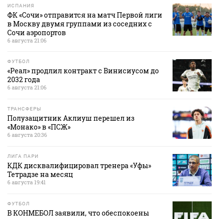
ИСПАНИЯ
ФК «Сочи» отправится на матч Первой лиги
в Москву двумя группами из соседних с
Сочи аэропортов
6 августа 21:06
ФУТБОЛ
«Реал» продлил контракт с Винисиусом до
2032 года
6 августа 21:06
ТРАНСФЕРЫ
Полузащитник Аклиуш перешел из
«Монако» в «ПСЖ»
6 августа 20:36
ЛИГА ПАРИ
КДК дисквалифицировал тренера «Уфы»
Тетрадзе на месяц
6 августа 19:41
ФУТБОЛ
В КОНМЕБОЛ заявили, что обеспокоены