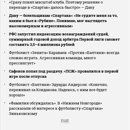
«Сразу понял масштаб клуба. Поэтому решение о
переходе в «Спартак» далось быстро» — Даку
Даку — болельщикам «Спартака»: «Не судите меня за то,
каким я был в «Рубине». Понимаю, мог выглядеть
высокомерным и агрессивным»
РФС запустил индексацию вознаграждений судей,
суммарный годовой доход арбитра Первой лиги сможет
составить 3,5–4 миллиона рублей
Футболист «Зенита» Караваев: «Против «Балтики» всегда
сложно играть. Агрессивная команда, много
прессингует»
Сафонов попал под раздачу. «ПСЖ» провалился в первой
игре после отпуска
Футболист «Балтики» Эдуардо Андерсон: «Конечно,
переживал за Кондакова. Надеюсь, с ним все будет
хорошо»
«Фамилия обсуждалась». В «Нижнем Новгороде»
рассказали об интересе к футболисту «Спартака»
Зиньковскому
ЕЩЕ