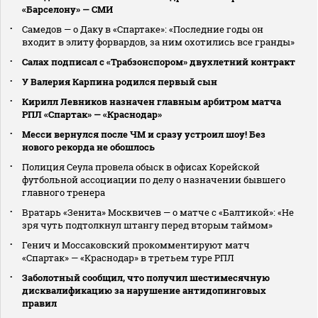
«Барселону» — СМИ
Самедов — о Даку в «Спартаке»: «Последние годы он
входит в элиту форвардов, за ним охотились все гранды»
Салах подписал с «Трабзонспором» двухлетний контракт
У Валерия Карпина родился первый сын
Кирилл Левников назначен главным арбитром матча
РПЛ «Спартак» — «Краснодар»
Месси вернулся после ЧМ и сразу устроил шоу! Без
нового рекорда не обошлось
Полиция Сеула провела обыск в офисах Корейской
футбольной ассоциации по делу о назначении бывшего
главного тренера
Вратарь «Зенита» Москвичев — о матче с «Балтикой»: «Не
зря чуть подтолкнул штангу перед вторым таймом»
Генич и Моссаковский прокомментируют матч
«Спартак» — «Краснодар» в третьем туре РПЛ
Заболотный сообщил, что получил шестимесячную
дисквалификацию за нарушение антидопинговых
правил