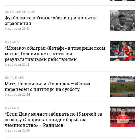
ОСТАЛЬНОЙ МИР
Футболиста в Уганде убили при попытке
ограбления
6 августа 23:41
ФУТБОЛ
«Монако» обыграл «Хетафе» в товарищеском
матче, Головин не отметился
результативными действиями
6 августа 23:11
ЛИГА ПАРИ
Матч Первой лиги «Торпедо» — «Сочи»
перенесен с пятницы на субботу
6 августа 22:44
ФУТБОЛ
«Если Даку начнет забивать по 15 мячей за
сезон, у «Спартака» пойдет борьба за
чемпионство» — Радимов
6 августа 22:36