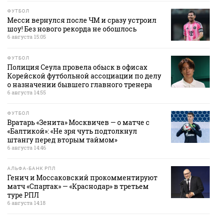
ФУТБОЛ
Месси вернулся после ЧМ и сразу устроил
шоу! Без нового рекорда не обошлось
6 августа 15:05
ФУТБОЛ
Полиция Сеула провела обыск в офисах
Корейской футбольной ассоциации по делу
о назначении бывшего главного тренера
6 августа 14:55
ФУТБОЛ
Вратарь «Зенита» Москвичев — о матче с
«Балтикой»: «Не зря чуть подтолкнул
штангу перед вторым таймом»
6 августа 14:46
АЛЬФА-БАНК РПЛ
Генич и Моссаковский прокомментируют
матч «Спартак» — «Краснодар» в третьем
туре РПЛ
6 августа 14:18