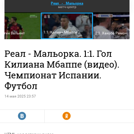
Реал
-
Мальорка
матч-центр
1:1. Килиан Мбаппе
Мартин Вальент
2:1. Хакобо Рамон
Реал - Мальорка. 1:1. Гол
Килиана Мбаппе (видео).
Чемпионат Испании.
Футбол
14 мая 2025 23:57
R
Y