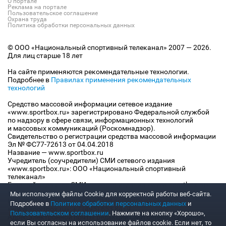
О портале
Реклама на портале
Пользовательское соглашение
Охрана труда
Политика обработки персональных данных
© ООО «Национальный спортивный телеканал» 2007 — 2026.
Для лиц старше 18 лет
На сайте применяются рекомендательные технологии.
Подробнее в
Правилах применения рекомендательных
технологий
Средство массовой информации сетевое издание
«www.sportbox.ru» зарегистрировано Федеральной службой
по надзору в сфере связи, информационных технологий
и массовых коммуникаций (Роскомнадзор).
Свидетельство о регистрации средства массовой информации
Эл № ФС77-72613 от 04.04.2018
Название — www.sportbox.ru
Учредитель (соучредители) СМИ сетевого издания
«www.sportbox.ru»: ООО «Национальный спортивный
телеканал»
Главный редактор СМИ сетевого издания «www.sportbox.ru»:
Конов В.А.
Мы используем файлы Сookie для корректной работы веб-сайта.
Номер телефона редакции СМИ сетевого издания
Подробнее в
Политике обработки персональных данных
и
«www.sportbox.ru»: +7 (495) 653 8419
Пользовательском соглашении
. Нажмите на кнопку «Хорошо»,
Адрес электронной почты редакции СМИ сетевого издания
если Вы согласны на использование файлов cookie. Если нет, то
«www.sportbox.ru»: editor@sportbox.ru