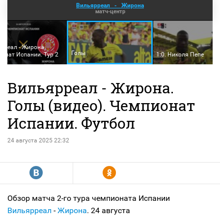
Вильярреал
-
Жирона
матч-центр
рреал - Жирона.
Голы
онат Испании. Тур 2
1:0. Николя Пепе
Вильярреал - Жирона.
Голы (видео). Чемпионат
Испании. Футбол
24 августа 2025 22:32
R
Y
Обзор матча 2-го тура чемпионата Испании
Вильярреал
-
Жирона
. 24 августа