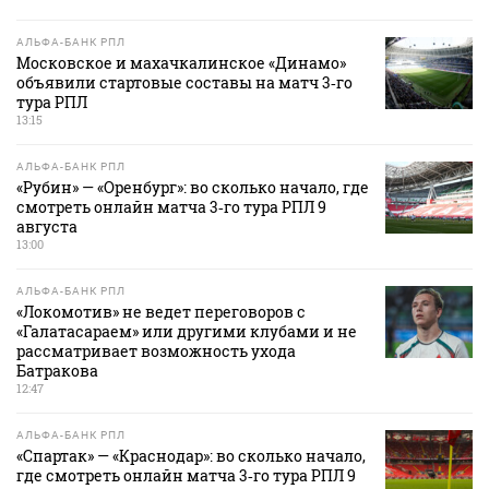
АЛЬФА-БАНК РПЛ
Московское и махачкалинское «Динамо»
объявили стартовые составы на матч 3‑го
тура РПЛ
13:15
АЛЬФА-БАНК РПЛ
«Рубин» — «Оренбург»: во сколько начало, где
смотреть онлайн матча 3‑го тура РПЛ 9
августа
13:00
АЛЬФА-БАНК РПЛ
«Локомотив» не ведет переговоров с
«Галатасараем» или другими клубами и не
рассматривает возможность ухода
Батракова
12:47
АЛЬФА-БАНК РПЛ
«Спартак» — «Краснодар»: во сколько начало,
где смотреть онлайн матча 3‑го тура РПЛ 9