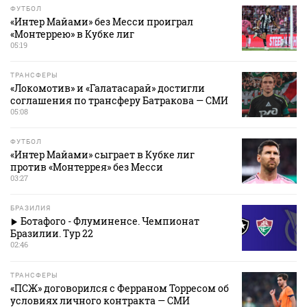
ФУТБОЛ
«Интер Майами» без Месси проиграл
«Монтеррею» в Кубке лиг
05:19
ТРАНСФЕРЫ
«Локомотив» и «Галатасарай» достигли
соглашения по трансферу Батракова — СМИ
05:08
ФУТБОЛ
«Интер Майами» сыграет в Кубке лиг
против «Монтеррея» без Месси
03:27
БРАЗИЛИЯ
Ботафого - Флуминенсе. Чемпионат
Бразилии. Тур 22
02:46
ТРАНСФЕРЫ
«ПСЖ» договорился с Ферраном Торресом об
условиях личного контракта — СМИ