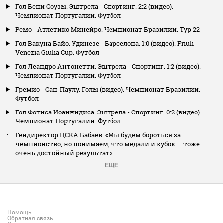
Гол Бени Соузы. Эштрела - Спортинг. 2:2 (видео).
Чемпионат Португалии. Футбол
Ремо - Атлетико Минейро. Чемпионат Бразилии. Тур 22
Гол Вакуна Байо. Удинезе - Барселона. 1:0 (видео). Friuli
Venezia Giulia Cup. Футбол
Гол Леандро Антонетти. Эштрела - Спортинг. 1:2 (видео).
Чемпионат Португалии. Футбол
Гремио - Сан-Паулу. Голы (видео). Чемпионат Бразилии.
Футбол
Гол Фотиса Иоаннидиса. Эштрела - Спортинг. 0:2 (видео).
Чемпионат Португалии. Футбол
Гендиректор ЦСКА Бабаев: «Мы будем бороться за
чемпионство, но понимаем, что медали и кубок — тоже
очень достойный результат»
ЕЩЕ
Помощь
Обратная связь