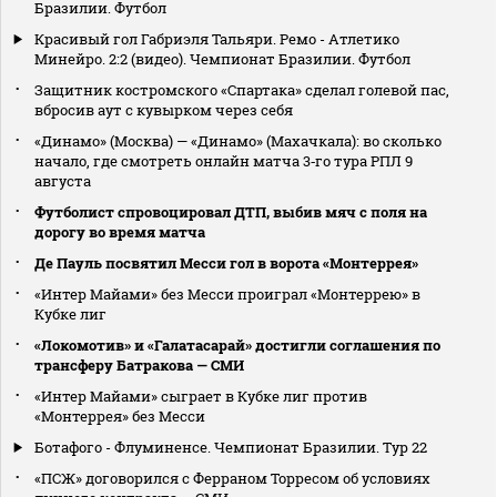
Бразилии. Футбол
Красивый гол Габриэля Тальяри. Ремо - Атлетико
Минейро. 2:2 (видео). Чемпионат Бразилии. Футбол
Защитник костромского «Спартака» сделал голевой пас,
вбросив аут с кувырком через себя
«Динамо» (Москва) — «Динамо» (Махачкала): во сколько
начало, где смотреть онлайн матча 3‑го тура РПЛ 9
августа
Футболист спровоцировал ДТП, выбив мяч с поля на
дорогу во время матча
Де Пауль посвятил Месси гол в ворота «Монтеррея»
«Интер Майами» без Месси проиграл «Монтеррею» в
Кубке лиг
«Локомотив» и «Галатасарай» достигли соглашения по
трансферу Батракова — СМИ
«Интер Майами» сыграет в Кубке лиг против
«Монтеррея» без Месси
Ботафого - Флуминенсе. Чемпионат Бразилии. Тур 22
«ПСЖ» договорился с Ферраном Торресом об условиях