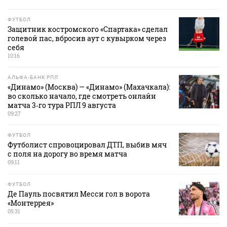
ФУТБОЛ
Защитник костромского «Спартака» сделал
голевой пас, вбросив аут с кувырком через
себя
10:16
АЛЬФА-БАНК РПЛ
«Динамо» (Москва) — «Динамо» (Махачкала):
во сколько начало, где смотреть онлайн
матча 3‑го тура РПЛ 9 августа
09:27
ФУТБОЛ
Футболист спровоцировал ДТП, выбив мяч
с поля на дорогу во время матча
09:11
ФУТБОЛ
Де Пауль посвятил Месси гол в ворота
«Монтеррея»
05:31