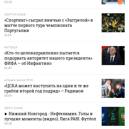
02:39
ПОРТУГАЛИЯ
«Спортинг» сыграл вничью с «Эштрелой» в
матче первого тура чемпионата
Португалии
01:55
ФУТБОЛ
«Кто‑то целенаправленно пытается
подорвать авторитет нашего президента».
ФИФА — об Инфантино
01:47
АЛЬФА-БАНК РПЛ
«ЦСКА может наступить на одни и те же
грабли второй год подряд» — Радимов
00:59
ЛИГА ПАРИ
Нижний Новгород - Нефтехимик. Голы и
лучшие моменты (видео). Лига PARI. Футбол
00:38