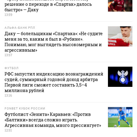
решение о переходе в «Спартак» далось
быстро» — Даку
13:59
АЛЬФА-БАНК РПЛ
Даку — болельщикам «Спартака»: «Не судите
меня за то, каким я был в «Рубине».
Понимаю, мог выглядеть высокомерным и
агрессивным»
13:57
ФУТБОЛ
РФС запустил индексацию вознаграждений
судей, суммарный годовой доход арбитра
Первой лиги сможет составить 3,5–4
миллиона рублей
13:16
FONBET КУБОК РОССИИ
Футболист «Зенита» Караваев: «Против
«Балтики» всегда сложно играть.
Агрессивная команда, много прессингует»
12:51