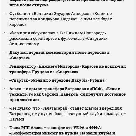
игре после отпуска
Футболист «Балтики» Эдуардо Андерсон: «Конечно,
переживал за Кондакова. Надеюсь, с ним все будет
хорошо»
«Фамилия обсуждалась». В «Нижнем Новгороде»
рассказали об интересе к футболисту «Спартака»
Зиньковскому
Даку дал первый комментарий после перехода в
«Спартак»
Гендиректор «Нижнего Новгорода» Карасев не исключил
трансфера Пруцева из «Спартака»
«Спартак» объявил о переходе Даку из «Рубина»
Алаев — о срыве трансфера Батракова в «ПСЖ»: «Если и
уезжать, то как Сафонов. Надеюсь, он получит достойное
предложение»
«Не думаю, что «Галатасарай» станет шагом вперед для
Батракова, ему нужен более статусный клуб и команда» —
Наумов
Глава РПЛ Алаев — о конфликте УЕФА и ФИФА:
«Конфронтация никому не нужна. На наши клубы и