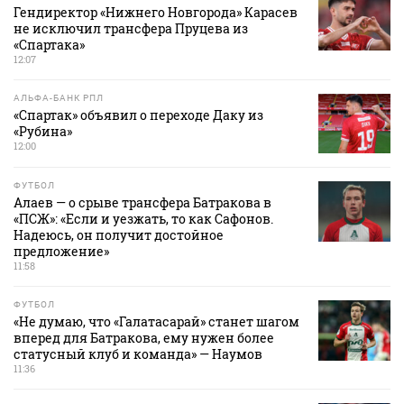
Гендиректор «Нижнего Новгорода» Карасев
не исключил трансфера Пруцева из
«Спартака»
12:07
АЛЬФА-БАНК РПЛ
«Спартак» объявил о переходе Даку из
«Рубина»
12:00
ФУТБОЛ
Алаев — о срыве трансфера Батракова в
«ПСЖ»: «Если и уезжать, то как Сафонов.
Надеюсь, он получит достойное
предложение»
11:58
ФУТБОЛ
«Не думаю, что «Галатасарай» станет шагом
вперед для Батракова, ему нужен более
статусный клуб и команда» — Наумов
11:36