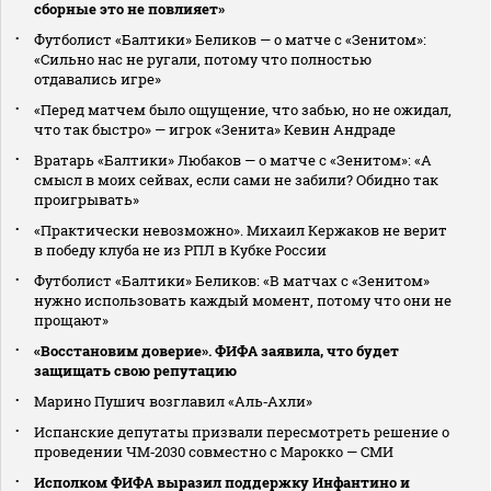
сборные это не повлияет»
Футболист «Балтики» Беликов — о матче с «Зенитом»:
«Сильно нас не ругали, потому что полностью
отдавались игре»
«Перед матчем было ощущение, что забью, но не ожидал,
что так быстро» — игрок «Зенита» Кевин Андраде
Вратарь «Балтики» Любаков — о матче с «Зенитом»: «А
смысл в моих сейвах, если сами не забили? Обидно так
проигрывать»
«Практически невозможно». Михаил Кержаков не верит
в победу клуба не из РПЛ в Кубке России
Футболист «Балтики» Беликов: «В матчах с «Зенитом»
нужно использовать каждый момент, потому что они не
прощают»
«Восстановим доверие». ФИФА заявила, что будет
защищать свою репутацию
Марино Пушич возглавил «Аль‑Ахли»
Испанские депутаты призвали пересмотреть решение о
проведении ЧМ‑2030 совместно с Марокко — СМИ
Исполком ФИФА выразил поддержку Инфантино и