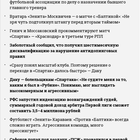
футбольной ассоциации по делу о назначении бывшего
главного тренера
Вратарь «Зенита» Москвичев — о матче с «Балтикой»: «Не
зря чуть подтолкнул штангу перед вторым таймом»
Генич и Моссаковский прокомментируют матч
«Спартак» — «Краснодар» в третьем туре РПЛ
Заболотный сообщил, что получил шестимесячную
дисквалификацию за нарушение антидопинговых
правил
«Сразу понял масштаб клуба. Поэтому решение о
переходе в «Спартак» далось быстро» — Даку
Даку — болельщикам «Спартака»: «Не судите меня за то,
каким я был в «Рубине». Понимаю, мог выглядеть
высокомерным и агрессивным»
РФС запустил индексацию вознаграждений судей,
суммарный годовой доход арбитра Первой лиги сможет
составить 3,5–4 миллиона рублей
Футболист «Зенита» Караваев: «Против «Балтики» всегда
сложно играть. Агрессивная команда, много
прессингует»
Сафонов попал под раздачу. «ПСЖ» провалился в первой