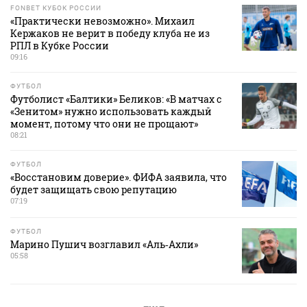
FONBET КУБОК РОССИИ
«Практически невозможно». Михаил
Кержаков не верит в победу клуба не из
РПЛ в Кубке России
09:16
ФУТБОЛ
Футболист «Балтики» Беликов: «В матчах с
«Зенитом» нужно использовать каждый
момент, потому что они не прощают»
08:21
ФУТБОЛ
«Восстановим доверие». ФИФА заявила, что
будет защищать свою репутацию
07:19
ФУТБОЛ
Марино Пушич возглавил «Аль‑Ахли»
05:58