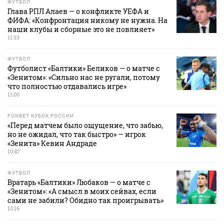
ФУТБОЛ
Глава РПЛ Алаев — о конфликте УЕФА и
ФИФА: «Конфронтация никому не нужна. На
наши клубы и сборные это не повлияет»
11:33
ФУТБОЛ
Футболист «Балтики» Беликов — о матче с
«Зенитом»: «Сильно нас не ругали, потому
что полностью отдавались игре»
11:00
FONBET КУБОК РОССИИ
«Перед матчем было ощущение, что забью,
но не ожидал, что так быстро» — игрок
«Зенита» Кевин Андраде
10:47
ФУТБОЛ
Вратарь «Балтики» Любаков — о матче с
«Зенитом»: «А смысл в моих сейвах, если
сами не забили? Обидно так проигрывать»
10:16