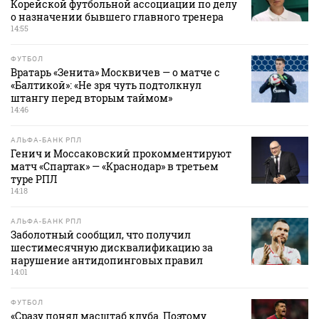
Корейской футбольной ассоциации по делу
о назначении бывшего главного тренера
14:55
ФУТБОЛ
Вратарь «Зенита» Москвичев — о матче с
«Балтикой»: «Не зря чуть подтолкнул
штангу перед вторым таймом»
14:46
АЛЬФА-БАНК РПЛ
Генич и Моссаковский прокомментируют
матч «Спартак» — «Краснодар» в третьем
туре РПЛ
14:18
АЛЬФА-БАНК РПЛ
Заболотный сообщил, что получил
шестимесячную дисквалификацию за
нарушение антидопинговых правил
14:01
ФУТБОЛ
«Сразу понял масштаб клуба. Поэтому