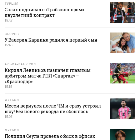
ТУРЦИЯ
Салах подписал с «Трабзонспором»
двухлетний контракт
15:47
СБОРНЫЕ
У Валерия Карпина родился первый сын
15:43
АЛЬФА-БАНК РПЛ
Кирилл Левников назначен главным
арбитром матча РПЛ «Спартак» —
«Краснодар»
15:15
ФУТБОЛ
Месси вернулся после ЧМ и сразу устроил
шоу! Без нового рекорда не обошлось
15:05
ФУТБОЛ
Полиция Сеула провела обыск в офисах