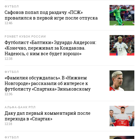
ФУТБОЛ
Сафонов попал под раздачу. «ПСЖ»
провалился в первой игре после отпуска
12:46
FONBET КУБОК РОССИИ
Футболист «Балтики» Эдуардо Андерсон:
«Конечно, переживал за Кондакова.
Надеюсь, с ним все будет хорошо»
12:38
ФУТБОЛ
«Фамилия обсуждалась». В «Нижнем
Новгороде» рассказали об интересе к
футболисту «Спартака» Зиньковскому
12:36
АЛЬФА-БАНК РПЛ
Даку дал первый комментарий после
перехода в «Спартак»
12:18
ФУТБОЛ