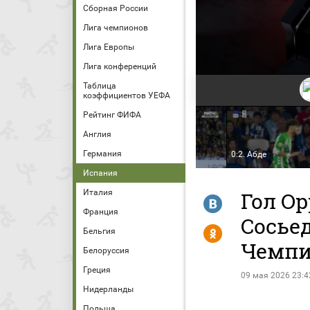
Сборная России
Лига чемпионов
Лига Европы
Лига конференций
Таблица
коэффициентов УЕФА
Рейтинг ФИФА
ал Сосьедад - Бетис. Голы
лучшие моменты (видео).
Англия
мпионат Испании.
Германия
тбол
0:1. Антони
0:2. Абде
Испания
Италия
Гол Ор
R
Франция
Сосьед
Y
Бельгия
Чемпи
Белоруссия
Греция
09 мая 2026 23:4
Нидерланды
Польша