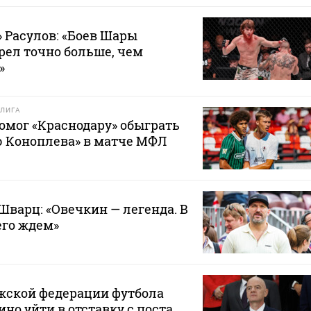
 Расулов: «Боев Шары
рел точно больше, чем
»
ЛИГА
омог «Краснодару» обыграть
 Коноплева» в матче МФЛ
Шварц: «Овечкин — легенда. В
его ждем»
жской федерации футбола
но уйти в отставку с поста