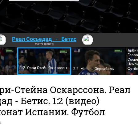
Реал Сосьедад
-
Бетис
матч-центр
Арбит
Горро
Сосье
Чемпи
1:2. Орри-Стейн Оскарссон
2:2. Микель Оярсабаль
Футб
ри-Стейна Оскарссона. Реал
ад - Бетис. 1:2 (видео)
онат Испании. Футбол
2