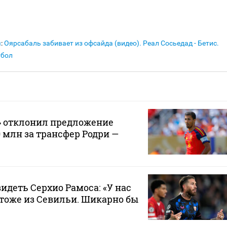
я
:
Оярсабаль забивает из офсайда (видео). Реал Сосьедад - Бетис.
тбол
» отклонил предложение
0 млн за трансфер Родри —
видеть Серхио Рамоса: «У нас
тоже из Севильи. Шикарно бы