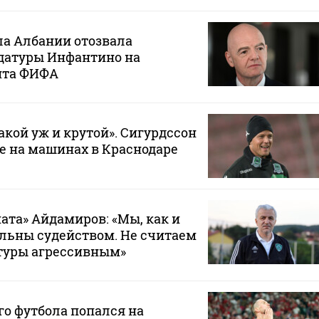
ла Албании отозвала
датуры Инфантино на
нта ФИФА
такой уж и крутой». Сигурдссон
не на машинах в Краснодаре
ата» Айдамиров: «Мы, как и
ольны судейством. Не считаем
туры агрессивным»
го футбола попался на