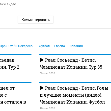
вки видео
Комментировать
Орри-Стейн Оскарссон
Футбол
Европа
Испания
сьедад.
Реал Сосьедад - Бетис.
и. Тур 2
Чемпионат Испании. Тур 35
09 мая 2026
ушел от
Реал Сосьедад - Бетис. Голы
е с
и лучшие моменты (видео).
н остался в
Чемпионат Испании. Футбол
10 мая 2026