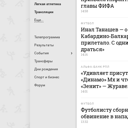
Легкая атлетика
главы ФИФА
14:58
Трансляции
Еще...
ФУТБОЛ
Инал Танашев — о
Кабардино‑Балкар
Телепрограмма
прилетало. С одн
Результаты
драться»
События
14:16
Трансферы
АЛЬФА-БАНК РПЛ
Дни рождения
«Удивляет присут
Спорт и бизнес
«Динамо» Мх и чт
«Зенит» — Жураве
Форум
14:01
ФУТБОЛ
Футболисту сбор
обвинение в напа
13:32