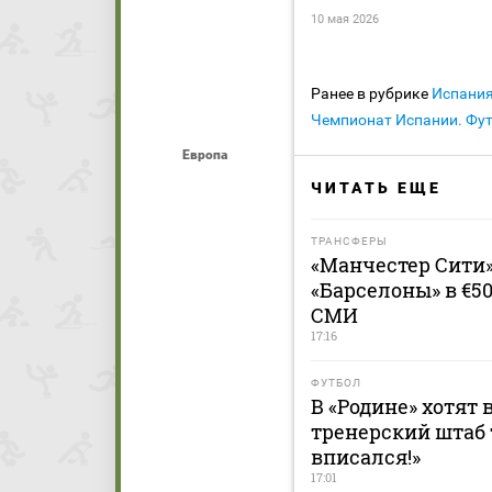
10 мая 2026
Ранее в рубрике
Испани
Чемпионат Испании. Фу
Европа
ЧИТАТЬ ЕЩЕ
ТРАНСФЕРЫ
«Манчестер Сити
«Барселоны» в €5
СМИ
17:16
ФУТБОЛ
В «Родине» хотят 
тренерский штаб 
вписался!»
17:01