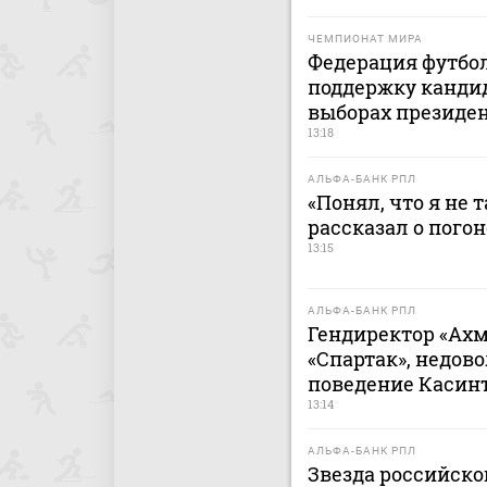
ЧЕМПИОНАТ МИРА
Федерация футбо
поддержку канди
выборах президе
13:18
АЛЬФА-БАНК РПЛ
«Понял, что я не 
рассказал о пого
13:15
АЛЬФА-БАНК РПЛ
Гендиректор «Ахм
«Спартак», недов
поведение Касин
13:14
АЛЬФА-БАНК РПЛ
Звезда российско