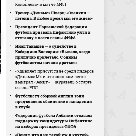
Коноплева» в матче МФЛ
Тренер «Динамо» Шварц: «Овечкин —
легенда. В любое время мы его ждем»
Президент Норвежской федерации
футбола призвала Инфантино уйти в
отставку с поста главы ФИФА
Инал Танашев — о судействе в
р отменяет гол
Оярсабаль забивает из
Руйбаль получил кра
Кабардино‑Балкарии: «Бывало, когда
чатеги (видео). Реал
офсайда (видео). Реал
карточку (видео). Реа
прилично прилетало. С одним
дад - Бетис.
Сосьедад - Бетис.
Сосьедад - Бетис.
футболистом начали драться»
онат Испании.
Чемпионат Испании.
Чемпионат Испании.
ол
Футбол
Футбол
«Удивляет присутствие среди лидеров
«Динамо» Мх и что слишком легко
выиграл «Зенит» — Журавель о старте
сезона РПЛ
Футболисту сборной Англии Тони
предъявлено обвинение в нападении
в клубе
Федерация футбола Албании отозвала
поддержку кандидатуры Инфантино
на выборах президента ФИФА
«Понял, что я не такой уж и крутой».