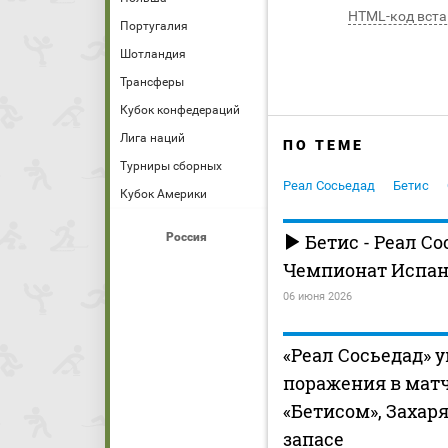
HTML-код вста
Португалия
Шотландия
Трансферы
Кубок конфедераций
Лига наций
ПО ТЕМЕ
Турниры сборных
Реал Сосьедад
Бетис
Кубок Америки
Россия
Бетис - Реал Со
Чемпионат Испани
06 июня 2026
«Реал Сосьедад» 
поражения в матч
«Бетисом», Захаря
запасе