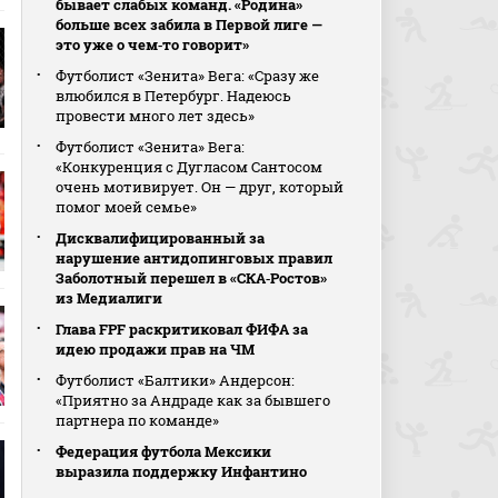
бывает слабых команд. «Родина»
больше всех забила в Первой лиге —
это уже о чем‑то говорит»
Футболист «Зенита» Вега: «Сразу же
влюбился в Петербург. Надеюсь
провести много лет здесь»
Футболист «Зенита» Вега:
«Конкуренция с Дугласом Сантосом
очень мотивирует. Он — друг, который
помог моей семье»
Дисквалифицированный за
нарушение антидопинговых правил
Заболотный перешел в «СКА‑Ростов»
из Медиалиги
Глава FPF раскритиковал ФИФА за
идею продажи прав на ЧМ
Футболист «Балтики» Андерсон:
«Приятно за Андраде как за бывшего
партнера по команде»
Федерация футбола Мексики
выразила поддержку Инфантино