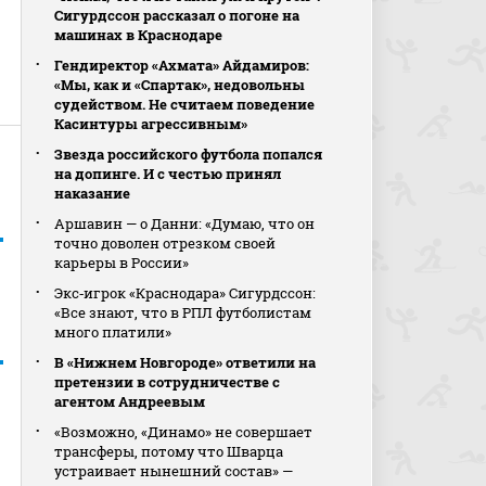
Сигурдссон рассказал о погоне на
машинах в Краснодаре
Гендиректор «Ахмата» Айдамиров:
«Мы, как и «Спартак», недовольны
судейством. Не считаем поведение
Касинтуры агрессивным»
Звезда российского футбола попался
на допинге. И с честью принял
наказание
Аршавин — о Данни: «Думаю, что он
точно доволен отрезком своей
карьеры в России»
Экс‑игрок «Краснодара» Сигурдссон:
«Все знают, что в РПЛ футболистам
много платили»
В «Нижнем Новгороде» ответили на
претензии в сотрудничестве с
агентом Андреевым
«Возможно, «Динамо» не совершает
трансферы, потому что Шварца
устраивает нынешний состав» —