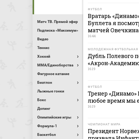
ФУТБОЛ
Вратарь «Динамо»
Буллета я посмот
Матч ТВ. Прямой эфир
матчей Овечкина
Подписка «Максимум»
16:44
Видео
Теннис
МОЛОДЕЖНАЯ ФУТБОЛЬНАЯ 
Дубль Полевого п
Хоккей
«Акрон‑Академию
MMA/Единоборства
16:19
Фигурное катание
Биатлон
ФУТБОЛ
Лыжные гонки
Тренер «Динамо» 
любое время мы 
Бокс
16:19
Допинг
Олимпийские игры
ЧЕМПИОНАТ МИРА
Формула-1
Президент Норве
Баскетбол
призвала Инфанти