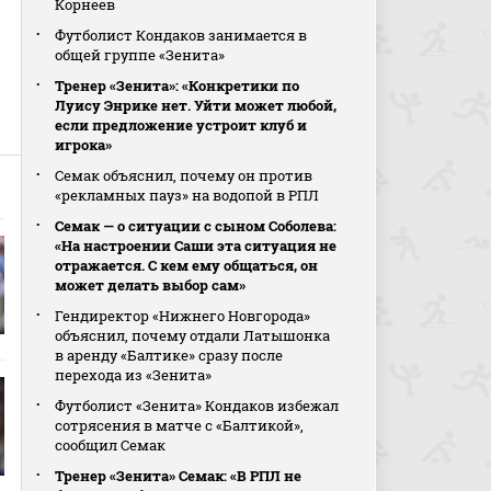
Корнеев
Футболист Кондаков занимается в
общей группе «Зенита»
Тренер «Зенита»: «Конкретики по
Луису Энрике нет. Уйти может любой,
если предложение устроит клуб и
игрока»
Семак объяснил, почему он против
«рекламных пауз» на водопой в РПЛ
Семак — о ситуации с сыном Соболева:
«На настроении Саши эта ситуация не
отражается. С кем ему общаться, он
может делать выбор сам»
Гендиректор «Нижнего Новгорода»
объяснил, почему отдали Латышонка
в аренду «Балтике» сразу после
перехода из «Зенита»
Футболист «Зенита» Кондаков избежал
сотрясения в матче с «Балтикой»,
сообщил Семак
Тренер «Зенита» Семак: «В РПЛ не