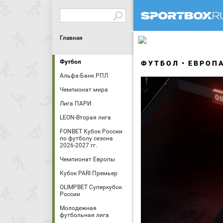
Главная
Футбол
ФУТБОЛ
ЕВРОП
Альфа-Банк РПЛ
Чемпионат мира
Лига ПАРИ
LEON-Вторая лига
FONBET Кубок России
по футболу сезона
2026-2027 гг.
Чемпионат Европы
Кубок PARI Премьер
OLIMPBET Суперкубок
России
Молодежная
футбольная лига