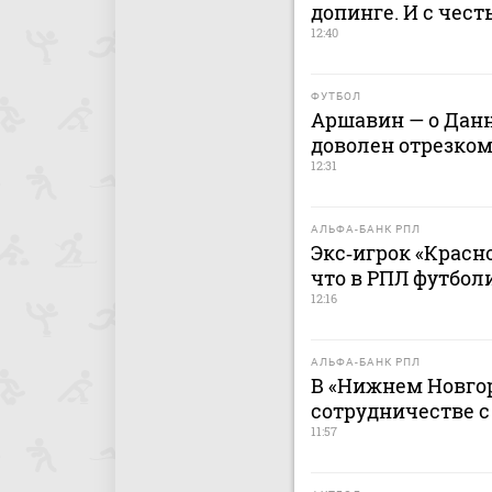
допинге. И с чес
12:40
ФУТБОЛ
Аршавин — о Данн
доволен отрезком
12:31
АЛЬФА-БАНК РПЛ
Экс‑игрок «Красно
что в РПЛ футбол
12:16
АЛЬФА-БАНК РПЛ
В «Нижнем Новгор
сотрудничестве 
11:57