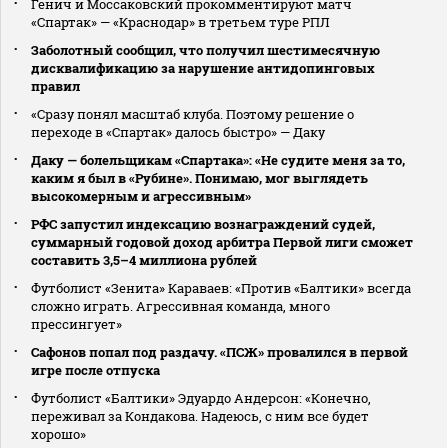
Генич и Моссаковский прокомментируют матч
«Спартак» — «Краснодар» в третьем туре РПЛ
Заболотный сообщил, что получил шестимесячную
дисквалификацию за нарушение антидопинговых
правил
«Сразу понял масштаб клуба. Поэтому решение о
переходе в «Спартак» далось быстро» — Даку
Даку — болельщикам «Спартака»: «Не судите меня за то,
каким я был в «Рубине». Понимаю, мог выглядеть
высокомерным и агрессивным»
РФС запустил индексацию вознаграждений судей,
суммарный годовой доход арбитра Первой лиги сможет
составить 3,5–4 миллиона рублей
Футболист «Зенита» Караваев: «Против «Балтики» всегда
сложно играть. Агрессивная команда, много
прессингует»
Сафонов попал под раздачу. «ПСЖ» провалился в первой
игре после отпуска
Футболист «Балтики» Эдуардо Андерсон: «Конечно,
переживал за Кондакова. Надеюсь, с ним все будет
хорошо»