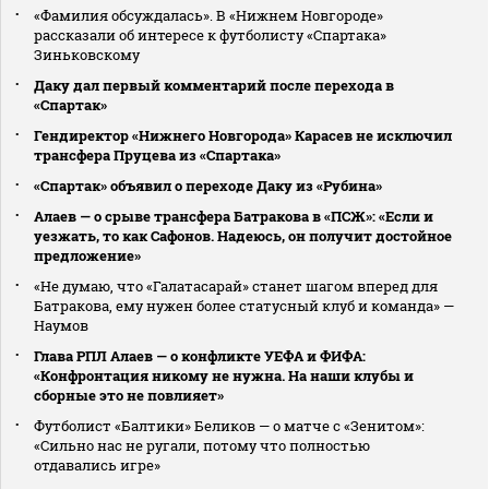
«Фамилия обсуждалась». В «Нижнем Новгороде»
рассказали об интересе к футболисту «Спартака»
Зиньковскому
Даку дал первый комментарий после перехода в
«Спартак»
Гендиректор «Нижнего Новгорода» Карасев не исключил
трансфера Пруцева из «Спартака»
«Спартак» объявил о переходе Даку из «Рубина»
Алаев — о срыве трансфера Батракова в «ПСЖ»: «Если и
уезжать, то как Сафонов. Надеюсь, он получит достойное
предложение»
«Не думаю, что «Галатасарай» станет шагом вперед для
Батракова, ему нужен более статусный клуб и команда» —
Наумов
Глава РПЛ Алаев — о конфликте УЕФА и ФИФА:
«Конфронтация никому не нужна. На наши клубы и
сборные это не повлияет»
Футболист «Балтики» Беликов — о матче с «Зенитом»:
«Сильно нас не ругали, потому что полностью
отдавались игре»