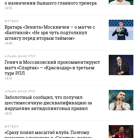
о назначении бывшего главного тренера
14:55
ФУТБОЛ
Вратарь «Зенита» Москвичев — о матче с
«Балтикой»: «Не зря чуть подтолкнул
штангу перед вторым таймом»
14:46
АЛЬФА-БАНК РПЛ
Генич и Моссаковский прокомментируют
матч «Спартак» — «Краснодар» в третьем
туре РПЛ
14:18
АЛЬФА-БАНК РПЛ
Заболотный сообщил, что получил
шестимесячную дисквалификацию за
нарушение антидопинговых правил
14:01
ФУТБОЛ
«Сразу понял масштаб клуба. Поэтому
решение о переходе в «Спартак» далось