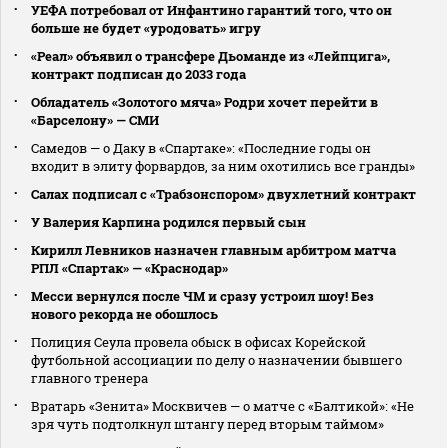
УЕФА потребовал от Инфантино гарантий того, что он
больше не будет «уродовать» игру
«Реал» объявил о трансфере Дьоманде из «Лейпцига»,
контракт подписан до 2033 года
Обладатель «Золотого мяча» Родри хочет перейти в
«Барселону» — СМИ
Самедов — о Даку в «Спартаке»: «Последние годы он
входит в элиту форвардов, за ним охотились все гранды»
Салах подписал с «Трабзонспором» двухлетний контракт
У Валерия Карпина родился первый сын
Кирилл Левников назначен главным арбитром матча
РПЛ «Спартак» — «Краснодар»
Месси вернулся после ЧМ и сразу устроил шоу! Без
нового рекорда не обошлось
Полиция Сеула провела обыск в офисах Корейской
футбольной ассоциации по делу о назначении бывшего
главного тренера
Вратарь «Зенита» Москвичев — о матче с «Балтикой»: «Не
зря чуть подтолкнул штангу перед вторым таймом»