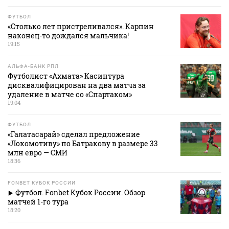
ФУТБОЛ
«Столько лет пристреливался». Карпин
наконец-то дождался мальчика!
19:15
АЛЬФА-БАНК РПЛ
Футболист «Ахмата» Касинтура
дисквалифицирован на два матча за
удаление в матче со «Спартаком»
19:04
ФУТБОЛ
«Галатасарай» сделал предложение
«Локомотиву» по Батракову в размере 33
млн евро — СМИ
18:36
FONBET КУБОК РОССИИ
Футбол. Fonbet Кубок России. Обзор
матчей 1-го тура
18:20