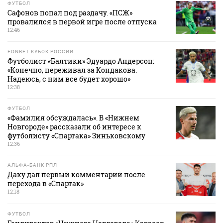
ФУТБОЛ
Сафонов попал под раздачу. «ПСЖ»
провалился в первой игре после отпуска
12:46
FONBET КУБОК РОССИИ
Футболист «Балтики» Эдуардо Андерсон:
«Конечно, переживал за Кондакова.
Надеюсь, с ним все будет хорошо»
12:38
ФУТБОЛ
«Фамилия обсуждалась». В «Нижнем
Новгороде» рассказали об интересе к
футболисту «Спартака» Зиньковскому
12:36
АЛЬФА-БАНК РПЛ
Даку дал первый комментарий после
перехода в «Спартак»
12:18
ФУТБОЛ