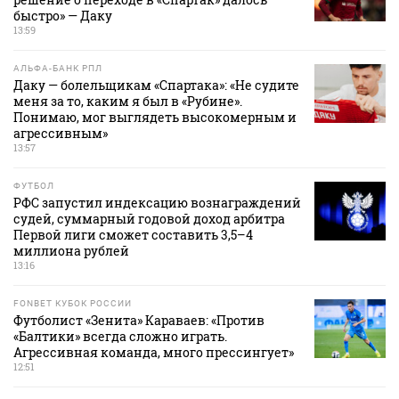
быстро» — Даку
13:59
АЛЬФА-БАНК РПЛ
Даку — болельщикам «Спартака»: «Не судите
меня за то, каким я был в «Рубине».
Понимаю, мог выглядеть высокомерным и
агрессивным»
13:57
ФУТБОЛ
РФС запустил индексацию вознаграждений
судей, суммарный годовой доход арбитра
Первой лиги сможет составить 3,5–4
миллиона рублей
13:16
FONBET КУБОК РОССИИ
Футболист «Зенита» Караваев: «Против
«Балтики» всегда сложно играть.
Агрессивная команда, много прессингует»
12:51