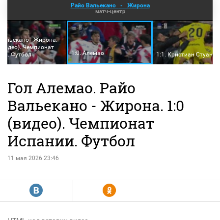
Райо Вальекано
-
Жирона
матч-центр
Вальекано - Жирона.
(видео). Чемпионат
1:0. Алемао
ии. Футбол
1:1. Кристиан Стуани
Гол Алемао. Райо
Вальекано - Жирона. 1:0
(видео). Чемпионат
Испании. Футбол
11 мая 2026 23:46
R
Y