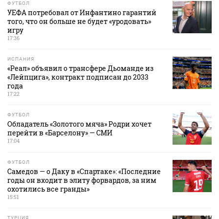
ФУТБОЛ
УЕФА потребовал от Инфантино гарантий
того, что он больше не будет «уродовать»
игру
17:36
ИСПАНИЯ
«Реал» объявил о трансфере Дьоманде из
«Лейпцига», контракт подписан до 2033
года
17:22
ФУТБОЛ
Обладатель «Золотого мяча» Родри хочет
перейти в «Барселону» — СМИ
17:04
ФУТБОЛ
Самедов — о Даку в «Спартаке»: «Последние
годы он входит в элиту форвардов, за ним
охотились все гранды»
15:51
ТУРЦИЯ