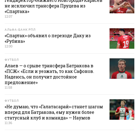
Гендиректор «Нижнего Новгорода» Карасев
не исключил трансфера Пруцева из
«Спартака»
12:07
АЛЬФА-БАНК РПЛ
«Спартак» объявил о переходе Даку из
«Рубина»
12:00
ФУТБОЛ
Алаев — о срыве трансфера Батракова в
«ПСЖ»: «Если и уезжать, то как Сафонов.
Надеюсь, он получит достойное
предложение»
11:58
ФУТБОЛ
«Не думаю, что «Галатасарай» станет шагом
вперед для Батракова, ему нужен более
статусный клуб и команда» — Наумов
11:36