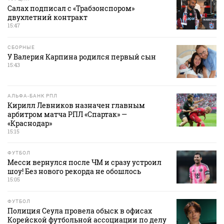
Салах подписал с «Трабзонспором»
двухлетний контракт
15:47
СБОРНЫЕ
У Валерия Карпина родился первый сын
15:43
АЛЬФА-БАНК РПЛ
Кирилл Левников назначен главным
арбитром матча РПЛ «Спартак» —
«Краснодар»
15:15
ФУТБОЛ
Месси вернулся после ЧМ и сразу устроил
шоу! Без нового рекорда не обошлось
15:05
ФУТБОЛ
Полиция Сеула провела обыск в офисах
Корейской футбольной ассоциации по делу