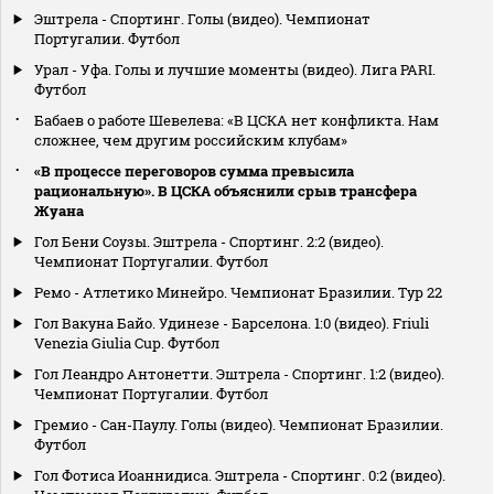
Эштрела - Спортинг. Голы (видео). Чемпионат
Португалии. Футбол
Урал - Уфа. Голы и лучшие моменты (видео). Лига PARI.
Футбол
Бабаев о работе Шевелева: «В ЦСКА нет конфликта. Нам
сложнее, чем другим российским клубам»
«В процессе переговоров сумма превысила
рациональную». В ЦСКА объяснили срыв трансфера
Жуана
Гол Бени Соузы. Эштрела - Спортинг. 2:2 (видео).
Чемпионат Португалии. Футбол
Ремо - Атлетико Минейро. Чемпионат Бразилии. Тур 22
Гол Вакуна Байо. Удинезе - Барселона. 1:0 (видео). Friuli
Venezia Giulia Cup. Футбол
Гол Леандро Антонетти. Эштрела - Спортинг. 1:2 (видео).
Чемпионат Португалии. Футбол
Гремио - Сан-Паулу. Голы (видео). Чемпионат Бразилии.
Футбол
Гол Фотиса Иоаннидиса. Эштрела - Спортинг. 0:2 (видео).