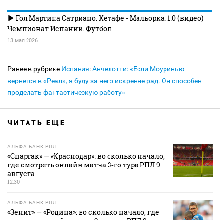
Гол Мартина Сатриано. Хетафе - Мальорка. 1:0 (видео)
Чемпионат Испании. Футбол
13 мая 2026
Ранее в рубрике
Испания
:
Анчелотти: «Если Моуринью
вернется в «Реал», я буду за него искренне рад. Он способен
проделать фантастическую работу»
ЧИТАТЬ ЕЩЕ
АЛЬФА-БАНК РПЛ
«Спартак» — «Краснодар»: во сколько начало,
где смотреть онлайн матча 3‑го тура РПЛ 9
августа
12:30
АЛЬФА-БАНК РПЛ
«Зенит» — «Родина»: во сколько начало, где