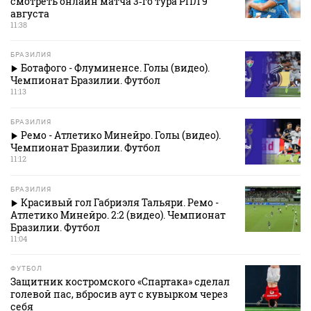
смотреть онлайн матча 3‑го тура РПЛ 9
августа
11:38
БРАЗИЛИЯ
Ботафого - Флуминенсе. Голы (видео).
Чемпионат Бразилии. Футбол
11:13
БРАЗИЛИЯ
Ремо - Атлетико Минейро. Голы (видео).
Чемпионат Бразилии. Футбол
11:12
БРАЗИЛИЯ
Красивый гол Габриэля Тальяри. Ремо -
Атлетико Минейро. 2:2 (видео). Чемпионат
Бразилии. Футбол
11:04
ФУТБОЛ
Защитник костромского «Спартака» сделал
голевой пас, вбросив аут с кувырком через
себя