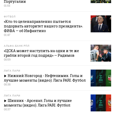
Португалии
01:55
ФУТБОЛ
«Кто‑то целенаправленно пытается
подорвать авторитет нашего президента».
ФИФА — об Инфантино
01:47
АЛЬФА-БАНК РПЛ
«ЦСКА может наступить на одни и те же
грабли второй год подряд» — Радимов
00:59
ЛИГА ПАРИ
Нижний Новгород - Нефтехимик. Голы и
лучшие моменты (видео). Лига PARI. Футбол
00:38
ЛИГА ПАРИ
Шинник - Арсенал. Голы и лучшие
моменты (видео). Лига PARI. Футбол
00:37