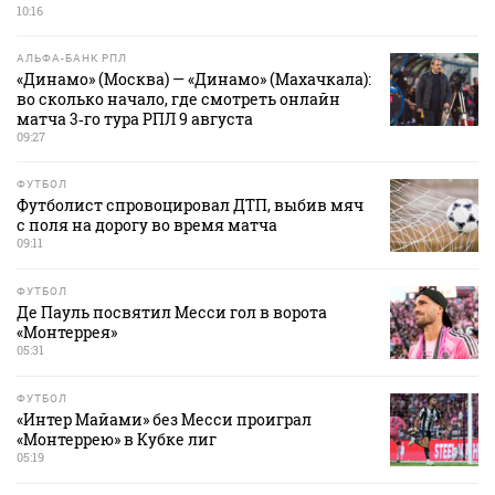
10:16
АЛЬФА-БАНК РПЛ
«Динамо» (Москва) — «Динамо» (Махачкала):
во сколько начало, где смотреть онлайн
матча 3‑го тура РПЛ 9 августа
09:27
ФУТБОЛ
Футболист спровоцировал ДТП, выбив мяч
с поля на дорогу во время матча
09:11
ФУТБОЛ
Де Пауль посвятил Месси гол в ворота
«Монтеррея»
05:31
ФУТБОЛ
«Интер Майами» без Месси проиграл
«Монтеррею» в Кубке лиг
05:19