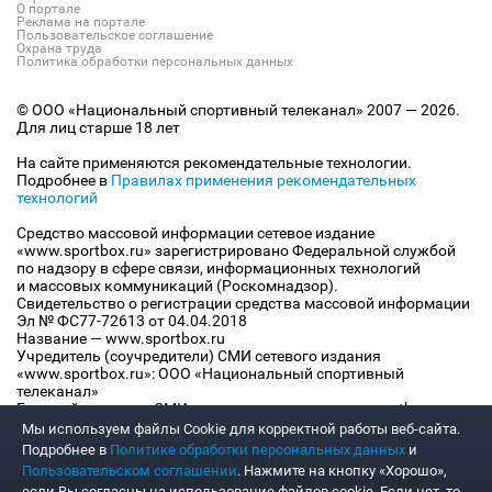
О портале
Реклама на портале
Пользовательское соглашение
Охрана труда
Политика обработки персональных данных
© ООО «Национальный спортивный телеканал» 2007 — 2026.
Для лиц старше 18 лет
На сайте применяются рекомендательные технологии.
Подробнее в
Правилах применения рекомендательных
технологий
Средство массовой информации сетевое издание
«www.sportbox.ru» зарегистрировано Федеральной службой
по надзору в сфере связи, информационных технологий
и массовых коммуникаций (Роскомнадзор).
Свидетельство о регистрации средства массовой информации
Эл № ФС77-72613 от 04.04.2018
Название — www.sportbox.ru
Учредитель (соучредители) СМИ сетевого издания
«www.sportbox.ru»: ООО «Национальный спортивный
телеканал»
Главный редактор СМИ сетевого издания «www.sportbox.ru»:
Конов В.А.
Мы используем файлы Сookie для корректной работы веб-сайта.
Номер телефона редакции СМИ сетевого издания
Подробнее в
Политике обработки персональных данных
и
«www.sportbox.ru»: +7 (495) 653 8419
Пользовательском соглашении
. Нажмите на кнопку «Хорошо»,
Адрес электронной почты редакции СМИ сетевого издания
если Вы согласны на использование файлов cookie. Если нет, то