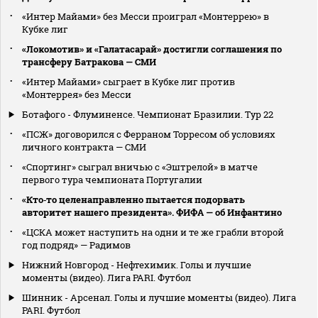
«Интер Майами» без Месси проиграл «Монтеррею» в
Кубке лиг
«Локомотив» и «Галатасарай» достигли соглашения по
трансферу Батракова — СМИ
«Интер Майами» сыграет в Кубке лиг против
«Монтеррея» без Месси
Ботафого - Флуминенсе. Чемпионат Бразилии. Тур 22
«ПСЖ» договорился с Ферраном Торресом об условиях
личного контракта — СМИ
«Спортинг» сыграл вничью с «Эштрелой» в матче
первого тура чемпионата Португалии
«Кто‑то целенаправленно пытается подорвать
авторитет нашего президента». ФИФА — об Инфантино
«ЦСКА может наступить на одни и те же грабли второй
год подряд» — Радимов
Нижний Новгород - Нефтехимик. Голы и лучшие
моменты (видео). Лига PARI. Футбол
Шинник - Арсенал. Голы и лучшие моменты (видео). Лига
PARI. Футбол