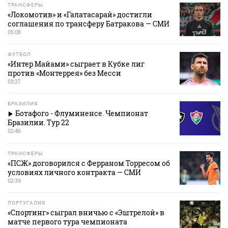
ТРАНСФЕРЫ
«Локомотив» и «Галатасарай» достигли
соглашения по трансферу Батракова — СМИ
05:08
ФУТБОЛ
«Интер Майами» сыграет в Кубке лиг
против «Монтеррея» без Месси
03:27
БРАЗИЛИЯ
Ботафого - Флуминенсе. Чемпионат
Бразилии. Тур 22
02:46
ТРАНСФЕРЫ
«ПСЖ» договорился с Ферраном Торресом об
условиях личного контракта — СМИ
02:39
ПОРТУГАЛИЯ
«Спортинг» сыграл вничью с «Эштрелой» в
матче первого тура чемпионата