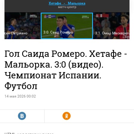
Хетафе
-
Мальорка
матч-центр
3:0. Саид Ромеро
Мартин Сатриано
3:1. Омар Маскарелль
Гол Саида Ромеро. Хетафе -
Мальорка. 3:0 (видео).
Чемпионат Испании.
Футбол
14 мая 2026 00:02
R
Y