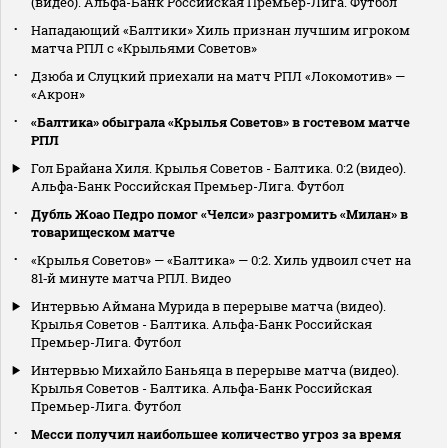
(видео). Альфа-Банк Российская Премьер-Лига. Футбол
Нападающий «Балтики» Хиль признан лучшим игроком
матча РПЛ с «Крыльями Советов»
Дзюба и Слуцкий приехали на матч РПЛ «Локомотив» —
«Акрон»
«Балтика» обыграла «Крылья Советов» в гостевом матче
РПЛ
Гол Брайана Хиля. Крылья Советов - Балтика. 0:2 (видео).
Альфа-Банк Российская Премьер-Лига. Футбол
Дубль Жоао Педро помог «Челси» разгромить «Милан» в
товарищеском матче
«Крылья Советов» — «Балтика» — 0:2. Хиль удвоил счет на
81‑й минуте матча РПЛ. Видео
Интервью Аймана Мурида в перерыве матча (видео).
Крылья Советов - Балтика. Альфа-Банк Российская
Премьер-Лига. Футбол
Интервью Михайло Баньяца в перерыве матча (видео).
Крылья Советов - Балтика. Альфа-Банк Российская
Премьер-Лига. Футбол
Месси получил наибольшее количество угроз за время