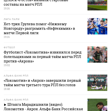
составы на матч РПЛ
19:16
ЛИГА ПАРИ
Хет‑трик Грулева помог «Нижнему
Новгороду» разгромить «Нефтехимик» в
матче Первой лиги
19:16
ФУТБОЛ
Футболист «Локомотива» извинился перед
болельщиками за первый тайм матча РПЛ
против «Акрона»
19:02
АЛЬФА-БАНК РПЛ
«Локомотив» и «Акрон» завершили первый
тайм матча третьего тура РПЛ без голов
18:48
АЛЬФА-БАНК РПЛ
Штанга Марадишвили (видео).
Локомотив - Акрон. Альфа-Банк Российская