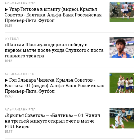
АЛЬФА-БАНК РПЛ
Удар Титкова в штангу (видео). Крылья
Советов - Балтика. Альфа-Банк Российская
Премьер-Лига. Футбол
16:19
ФУТБОЛ
«Шанхай Шэньхуа» одержал победу в
первом матче после ухода Слуцкого с поста
главного тренера
16:12
АЛЬФА-БАНК РПЛ
Гол Эльдара Чивича. Крылья Советов -
Балтика. 0:1 (видео). Альфа-Банк Российская
Премьер-Лига. Футбол
15:40
АЛЬФА-БАНК РПЛ
«Крылья Советов» — «Балтика» — 0:1. Чивич
на третьей минуте открыл счет в матче
РПЛ. Видео
15:37