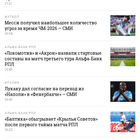
17:11
ФУТБОЛ
Месси получил наибольшее количество
угроз за время ЧМ‑2026 — СМИ
16:54
АЛЬФА-БАНК РПЛ
«Локомотив» и «Акрон» назвали стартовые
составы на матч третьего тура Альфа‑Банк
РПЛ
16:45
ИТАЛИЯ
Лукаку дал согласие на переход из
«Наполи» в «Фенербахче» — СМИ
16:43
АЛЬФА-БАНК РПЛ
«Балтика» обыгрывает «Крылья Советов»
после первого тайма матча РПЛ
16:22