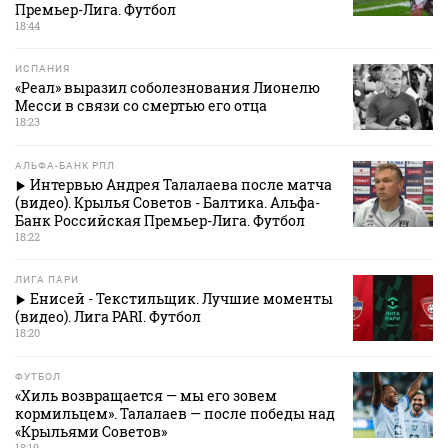
Премьер-Лига. Футбол
18:44
ИСПАНИЯ
«Реал» выразил соболезнования Лионелю
Месси в связи со смертью его отца
18:23
АЛЬФА-БАНК РПЛ
Интервью Андрея Талалаева после матча
(видео). Крылья Советов - Балтика. Альфа-
Банк Российская Премьер-Лига. Футбол
18:22
ЛИГА ПАРИ
Енисей - Текстильщик. Лучшие моменты
(видео). Лига PARI. Футбол
18:20
ФУТБОЛ
«Хиль возвращается — мы его зовем
кормильцем». Талалаев — после победы над
«Крыльями Советов»
18:19