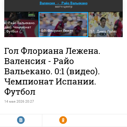
Валенсия
-
Райо Вальекано
матч-центр
сия - Райо Вальекано.
(видео). Чемпионат
0:1. Флориан Лежен
ии. Футбол
1:1. Диего Лопес
Гол Флориана Лежена.
Валенсия - Райо
Вальекано. 0:1 (видео).
Чемпионат Испании.
Футбол
14 мая 2026 20:27
R
Y