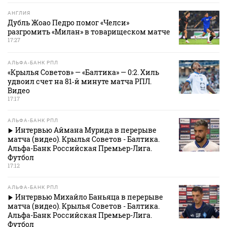
АНГЛИЯ
Дубль Жоао Педро помог «Челси»
разгромить «Милан» в товарищеском матче
17:27
АЛЬФА-БАНК РПЛ
«Крылья Советов» — «Балтика» — 0:2. Хиль
удвоил счет на 81‑й минуте матча РПЛ.
Видео
17:17
АЛЬФА-БАНК РПЛ
Интервью Аймана Мурида в перерыве
матча (видео). Крылья Советов - Балтика.
Альфа-Банк Российская Премьер-Лига.
Футбол
17:12
АЛЬФА-БАНК РПЛ
Интервью Михайло Баньяца в перерыве
матча (видео). Крылья Советов - Балтика.
Альфа-Банк Российская Премьер-Лига.
Футбол