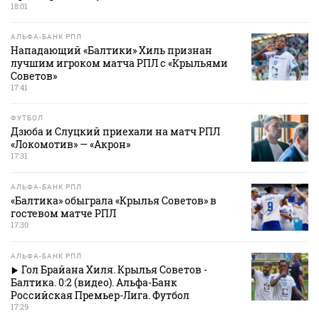
18:01
АЛЬФА-БАНК РПЛ
Нападающий «Балтики» Хиль признан
лучшим игроком матча РПЛ с «Крыльями
Советов»
17:41
ФУТБОЛ
Дзюба и Слуцкий приехали на матч РПЛ
«Локомотив» — «Акрон»
17:31
АЛЬФА-БАНК РПЛ
«Балтика» обыграла «Крылья Советов» в
гостевом матче РПЛ
17:30
АЛЬФА-БАНК РПЛ
Гол Брайана Хиля. Крылья Советов -
Балтика. 0:2 (видео). Альфа-Банк
Российская Премьер-Лига. Футбол
17:29