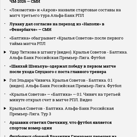
ЧМ‑2026 — СМИ
«Локомотив» и «Акрон» назвали стартовые составы на
матч третьего тура Альфа‑Банк РПЛ
Лукаку дал согласие на переход из «Наполи» в
«Фенербахче» — СМИ
«Балтика» обыгрывает «Крылья Советов» после первого
тайма матча РПЛ
Удар Титкова в штангу (видео). Крылья Советов - Балтика.
Альфа-Банк Российская Премьер-Лига. Футбол
«Шанхай Шэньхуа» одержал победу в первом матче
после ухода Слуцкого с поста главного тренера
Гол Эльдара Чивича. Крылья Советов - Балтика. 0:1
(видео). Альфа-Банк Российская Премьер-Лига. Футбол
«Крылья Советов» — «Балтика» — 0:1. Чивич на третьей
минуте открыл счет в матче РПЛ. Видео
Крылья Советов - Балтика. Альфа-Банк Российская
Премьер-Лига. Тур 3
Аршавин ответил Овечкину, что футбол является
спортом номер один
Футболист сборной Бразилии Гимараеш перешел из