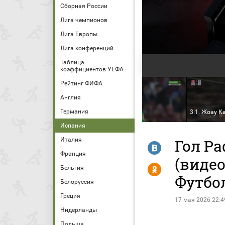
Сборная России
Лига чемпионов
Лига Европы
Лига конференций
Таблица
коэффициентов УЕФА
Рейтинг ФИФА
Барселона - Бетис. Голы и
лучшие моменты (видео).
Англия
Чемпионат Испании.
Германия
37
Футбол
2:1. Иско
3:1. Жоау К
Испания
Италия
Гол Ра
R
Франция
(видео
Y
Бельгия
Футбо
Белоруссия
Греция
17 мая 2026 22:4
Нидерланды
Польша