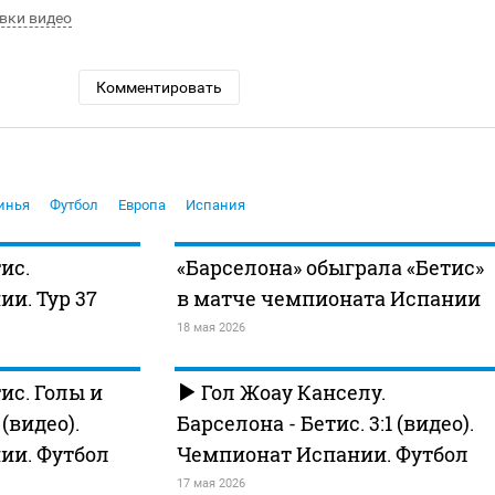
вки видео
Комментировать
инья
Футбол
Европа
Испания
ис.
«Барселона» обыграла «Бетис»
и. Тур 37
в матче чемпионата Испании
18 мая 2026
ис. Голы и
Гол Жоау Канселу.
видео).
Барселона - Бетис. 3:1 (видео).
ии. Футбол
Чемпионат Испании. Футбол
17 мая 2026