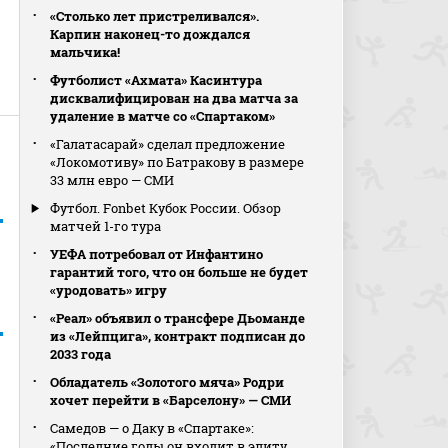
«Столько лет пристреливался».
Карпин наконец-то дождался
мальчика!
Футболист «Ахмата» Касинтура
дисквалифицирован на два матча за
удаление в матче со «Спартаком»
«Галатасарай» сделал предложение
«Локомотиву» по Батракову в размере
33 млн евро — СМИ
Футбол. Fonbet Кубок России. Обзор
матчей 1-го тура
УЕФА потребовал от Инфантино
гарантий того, что он больше не будет
«уродовать» игру
«Реал» объявил о трансфере Дьоманде
из «Лейпцига», контракт подписан до
2033 года
Обладатель «Золотого мяча» Родри
хочет перейти в «Барселону» — СМИ
Самедов — о Даку в «Спартаке»:
«Последние годы он входит в элиту