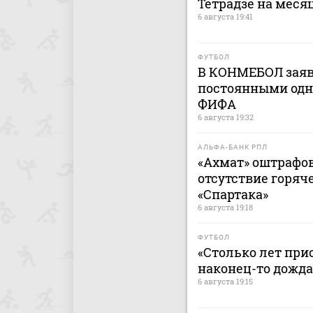
Тетрадзе на меся
6 августа 19:41
ФУТБОЛ
В КОНМЕБОЛ заяв
постоянными одн
ФИФА
6 августа 19:32
АЛЬФА-БАНК РПЛ
«Ахмат» оштрафов
отсутствие горяч
«Спартака»
6 августа 19:18
ФУТБОЛ
«Столько лет при
наконец-то дожда
6 августа 19:15