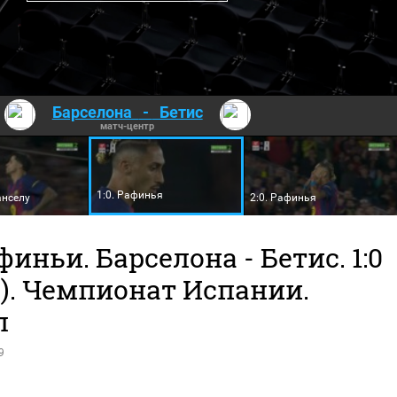
Барселона
-
Бетис
матч-центр
1:0. Рафинья
анселу
2:0. Рафинья
финьи. Барселона - Бетис. 1:0
). Чемпионат Испании.
л
9