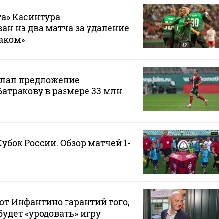
а» Касинтура
н на два матча за удаление
таком»
елал предложение
Батракову в размере 33 млн
Кубок России. Обзор матчей 1-
от Инфантино гарантий того,
будет «уродовать» игру