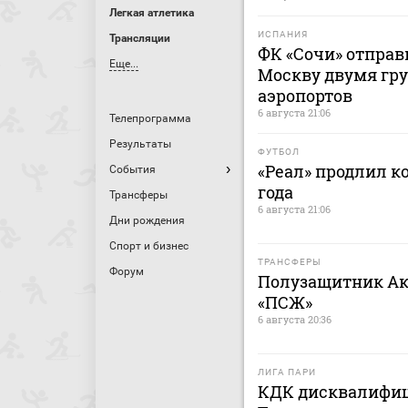
Легкая атлетика
ИСПАНИЯ
Трансляции
ФК «Сочи» отправ
Еще...
Москву двумя гру
аэропортов
6 августа 21:06
Телепрограмма
Результаты
ФУТБОЛ
«Реал» продлил к
События
года
Трансферы
6 августа 21:06
Дни рождения
Спорт и бизнес
ТРАНСФЕРЫ
Форум
Полузащитник Ак
«ПСЖ»
6 августа 20:36
ЛИГА ПАРИ
КДК дисквалифиц