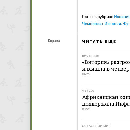
Ранее в рубрике
Испани
Чемпионат Испании. Фу
Европа
ЧИТАТЬ ЕЩЕ
БРАЗИЛИЯ
«Витория» разгро
и вышла в четве
04:25
ФУТБОЛ
Африканская кон
поддержала Инфа
00:52
ОСТАЛЬНОЙ МИР