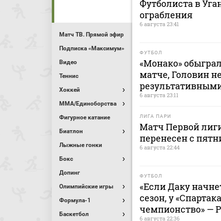
Футболиста в Уга
ограбления
6 августа 23:41
Матч ТВ. Прямой эфир
Подписка «Максимум»
ФУТБОЛ
«Монако» обыграл
Видео
матче, Головин н
Теннис
результативным
Хоккей
6 августа 23:11
MMA/Единоборства
ЛИГА ПАРИ
Фигурное катание
Матч Первой лиги
Биатлон
перенесен с пятн
Лыжные гонки
6 августа 22:44
Бокс
Допинг
ФУТБОЛ
«Если Даку начнет
Олимпийские игры
сезон, у «Спартак
Формула-1
чемпионство» — 
Баскетбол
6 августа 22:36