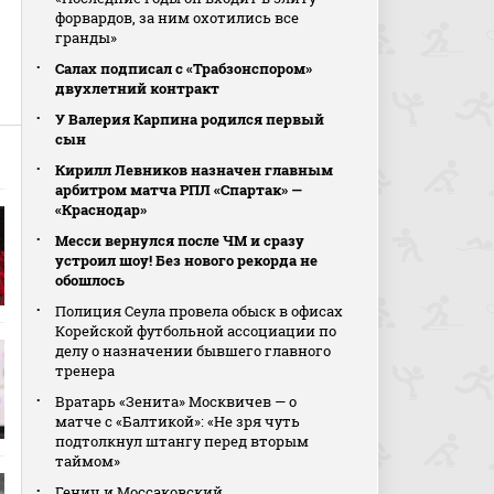
форвардов, за ним охотились все
гранды»
Салах подписал с «Трабзонспором»
двухлетний контракт
У Валерия Карпина родился первый
сын
Кирилл Левников назначен главным
арбитром матча РПЛ «Спартак» —
«Краснодар»
Месси вернулся после ЧМ и сразу
устроил шоу! Без нового рекорда не
обошлось
Полиция Сеула провела обыск в офисах
Корейской футбольной ассоциации по
делу о назначении бывшего главного
тренера
Вратарь «Зенита» Москвичев — о
матче с «Балтикой»: «Не зря чуть
подтолкнул штангу перед вторым
таймом»
Генич и Моссаковский