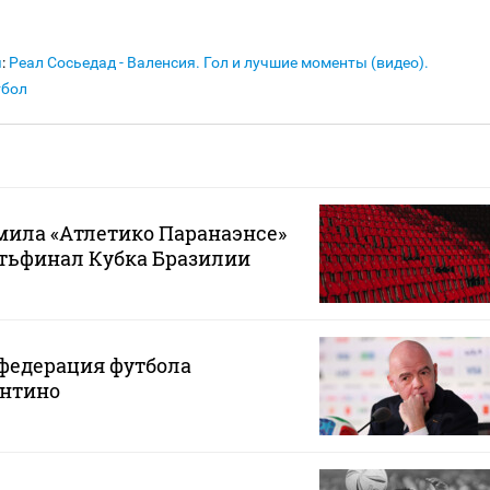
я
:
Реал Сосьедад - Валенсия. Гол и лучшие моменты (видео).
тбол
мила «Атлетико Паранаэнсе»
ртьфинал Кубка Бразилии
федерация футбола
нтино