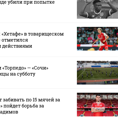
нде убили при попытке
 «Хетафе» в товарищеском
е отметился
и действиями
 «Торпедо» — «Сочи»
ицы на субботу
 забивать по 15 мячей за
а» пойдет борьба за
Радимов