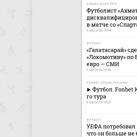
АЛЬФА-БАНК РПЛ
Футболист «Ахмат
дисквалифицирова
в матче со «Спар
6 августа 19:04
ФУТБОЛ
«Галатасарай» сд
«Локомотиву» по 
евро — СМИ
6 августа 18:36
FONBET КУБОК РОССИИ
Футбол. Fonbet 
го тура
6 августа 18:20
ФУТБОЛ
УЕФА потребовал 
что он больше не 