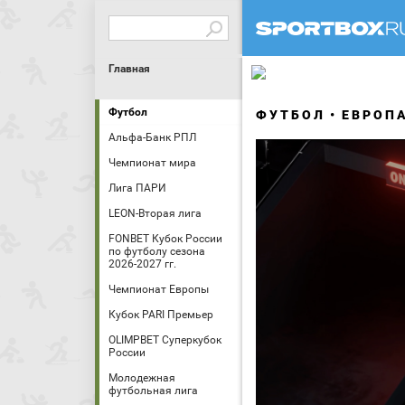
Главная
Футбол
ФУТБОЛ
ЕВРОП
Альфа-Банк РПЛ
Чемпионат мира
Лига ПАРИ
LEON-Вторая лига
FONBET Кубок России
по футболу сезона
2026-2027 гг.
Чемпионат Европы
Кубок PARI Премьер
OLIMPBET Суперкубок
России
Молодежная
футбольная лига