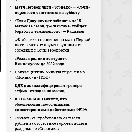
Матч Первой лиги «Торпедо» — «Сочи»
перенесен с пятницы на субботу
«Если Даку начнет забивать по 15
мячей за сезон, у «Спартака» пойдет
борьба за чемпионство» — Радимов
ФК «Сочи» отправится на матч Первой
лиги в Москву двумя группами из
соседних с Сочи аэропортов
«Реал» продлил контракт с
Винисиусом до 2032 года
Полузащитник Аклиуш перешел из
«Монако» в «ПСЖ»
КДК дисквалифицировал тренера
«Уфы» Тетрадзе на месяц
В КОНМЕБОЛ заявили, что
обеспокоены постоянными
односторонними действиями ФИФА
«Ахмат» оштрафован на 20 тысяч
рублей за отсутствие горячей воды в
раздевалке «Спартака»