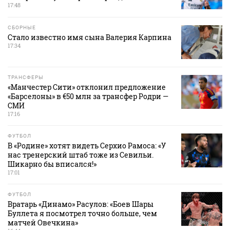
17:48
СБОРНЫЕ
Стало известно имя сына Валерия Карпина
17:34
ТРАНСФЕРЫ
«Манчестер Сити» отклонил предложение
«Барселоны» в €50 млн за трансфер Родри —
СМИ
17:16
ФУТБОЛ
В «Родине» хотят видеть Серхио Рамоса: «У
нас тренерский штаб тоже из Севильи.
Шикарно бы вписался!»
17:01
ФУТБОЛ
Вратарь «Динамо» Расулов: «Боев Шары
Буллета я посмотрел точно больше, чем
матчей Овечкина»