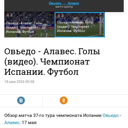
Овьедо
-
Алавес
матч-центр
Овьедо - Алавес. Голы
Овьедо - Алавес. Голы
(видео). Чемпионат
(видео). Чемпионат
Испании. Футбол
Испании. Футбол
Овьедо - Алавес. Голы
(видео). Чемпионат
Испании. Футбол
18 мая 2026 00:58
R
Y
Обзор матча 37-го тура чемпионата Испании
Овьедо
-
Алавес
. 17 мая