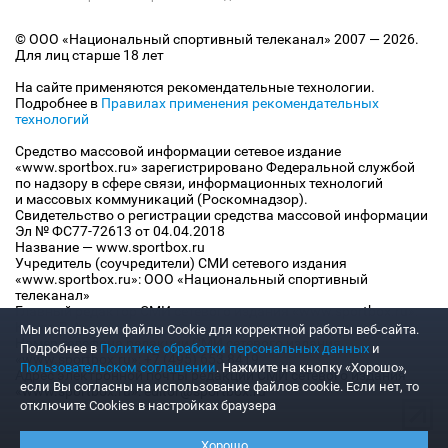
© ООО «Национальный спортивный телеканал» 2007 — 2026.
Для лиц старше 18 лет
На сайте применяются рекомендательные технологии.
Подробнее в
Правилах применения рекомендательных
технологий
Средство массовой информации сетевое издание
«www.sportbox.ru» зарегистрировано Федеральной службой
по надзору в сфере связи, информационных технологий
и массовых коммуникаций (Роскомнадзор).
Свидетельство о регистрации средства массовой информации
Эл № ФС77-72613 от 04.04.2018
Название — www.sportbox.ru
Учредитель (соучредители) СМИ сетевого издания
«www.sportbox.ru»: ООО «Национальный спортивный
телеканал»
Главный редактор СМИ сетевого издания «www.sportbox.ru»:
Конов В.А.
Мы используем файлы Сookie для корректной работы веб-сайта.
Номер телефона редакции СМИ сетевого издания
Подробнее в
Политике обработки персональных данных
и
«www.sportbox.ru»: +7 (495) 653 8419
Пользовательском соглашении
. Нажмите на кнопку «Хорошо»,
Адрес электронной почты редакции СМИ сетевого издания
если Вы согласны на использование файлов cookie. Если нет, то
«www.sportbox.ru»: editor@sportbox.ru
отключите Cookies в настройках браузера
Хорошо