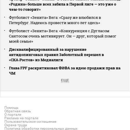
«Родина» больше всех забила в Первой лиге — это уже о
чем‑то говорит»
Футболист «Зенита» Вега: «Сразу же влюбился в
Петербург. Надеюсь провести много лет здесь»
Футболист «Зенита» Вега: «Конкуренция с Дугласом
Сантосом очень мотивирует. Он — друг, который помог
моей семье»
Дисквалифицированный за нарушение
антидопинговых правил Заболотный перешел в
«СКА‑Ростов» из Медиалиги
Глава FPF раскритиковал ФИФА за идею продажи прав на
ЧМ
ЕЩЕ
Помощь
Обратная связь
О портале
Реклама на портале
Пользовательское соглашение
Охрана труда
Политика обработки персональных данных