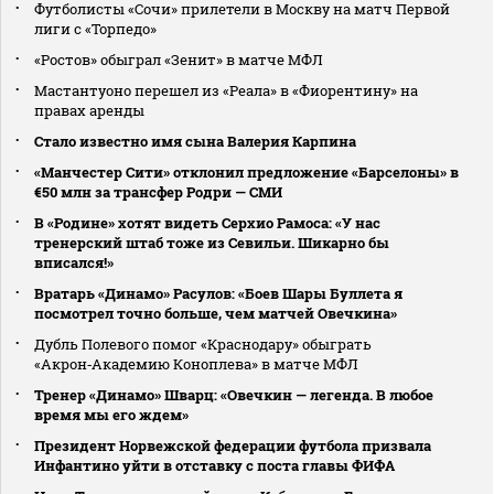
Футболисты «Сочи» прилетели в Москву на матч Первой
лиги с «Торпедо»
«Ростов» обыграл «Зенит» в матче МФЛ
Мастантуоно перешел из «Реала» в «Фиорентину» на
правах аренды
Стало известно имя сына Валерия Карпина
«Манчестер Сити» отклонил предложение «Барселоны» в
€50 млн за трансфер Родри — СМИ
В «Родине» хотят видеть Серхио Рамоса: «У нас
тренерский штаб тоже из Севильи. Шикарно бы
вписался!»
Вратарь «Динамо» Расулов: «Боев Шары Буллета я
посмотрел точно больше, чем матчей Овечкина»
Дубль Полевого помог «Краснодару» обыграть
«Акрон‑Академию Коноплева» в матче МФЛ
Тренер «Динамо» Шварц: «Овечкин — легенда. В любое
время мы его ждем»
Президент Норвежской федерации футбола призвала
Инфантино уйти в отставку с поста главы ФИФА