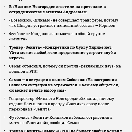
В «Нижнем Новгороде» ответили на претензии в
сотрудничестве с агентом Андреевым
«Возможно, «Динамо» не совершает трансферы, потому
что Шварца устраивает нынешний состав» — Корнеев
Футболист Кондаков занимается в общей группе
«Зенита»
Тренер «Зенита»: «Конкретики по Луису Энрике нет.
Уйти может любой, если предложение устроит клуб и
игрока»
Семак объяснил, почему он против «рекламных пауз» на
водопой в РПЛ
Семак — о ситуации с сыном Соболева: «На настроении
Саши эта ситуация не отражается. С кем ему общаться,
он может делать выбор сам»
Гендиректор «Нижнего Новгорода» объяснил, почему
отдали Латышонка в аренду «Балтике» сразу после
перехода из «Зенита»
Футболист «Зенита» Кондаков избежал сотрясения в
матче с «Балтикой», сообщил Семак
Тренер «Зенита» Семак: «В РПЛ не бывает слабых команд.