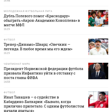
16:44
МОЛОДЕЖНАЯ ФУТБОЛЬНАЯ ЛИГА
Дубль Полевого помог «Краснодару»
обыграть «Акрон‑Академию Коноплева» в
матче МФЛ
16:19
ФУТБОЛ
Тренер «Динамо» Шварц: «Овечкин —
легенда. В любое время мы его ждем»
16:19
ЧЕМПИОНАТ МИРА
Президент Норвежской федерации футбола
призвала Инфантино уйти в отставку с
поста главы ФИФА
14:58
ФУТБОЛ
Инал Танашев — о судействе в
Кабардино‑Балкарии: «Бывало, когда
прилично прилетало. С одним футболистом
начали драться»