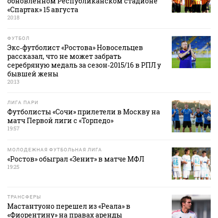
обновленном Республиканском стадионе
«Спартак» 15 августа
20:18
ФУТБОЛ
Экс‑футболист «Ростова» Новосельцев
рассказал, что не может забрать
серебряную медаль за сезон‑2015/16 в РПЛ у
бывшей жены
20:13
ЛИГА ПАРИ
Футболисты «Сочи» прилетели в Москву на
матч Первой лиги с «Торпедо»
19:57
МОЛОДЕЖНАЯ ФУТБОЛЬНАЯ ЛИГА
«Ростов» обыграл «Зенит» в матче МФЛ
19:25
ТРАНСФЕРЫ
Мастантуоно перешел из «Реала» в
«Фиорентину» на правах аренды