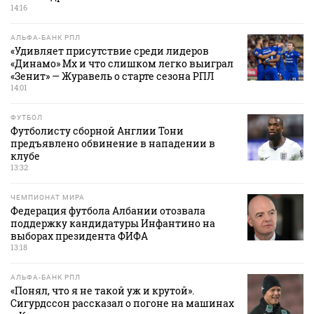
14:16
АЛЬФА-БАНК РПЛ
«Удивляет присутствие среди лидеров
«Динамо» Мх и что слишком легко выиграл
«Зенит» — Журавель о старте сезона РПЛ
14:01
ФУТБОЛ
Футболисту сборной Англии Тони
предъявлено обвинение в нападении в
клубе
13:32
ЧЕМПИОНАТ МИРА
Федерация футбола Албании отозвала
поддержку кандидатуры Инфантино на
выборах президента ФИФА
13:18
АЛЬФА-БАНК РПЛ
«Понял, что я не такой уж и крутой».
Сигурдссон рассказал о погоне на машинах