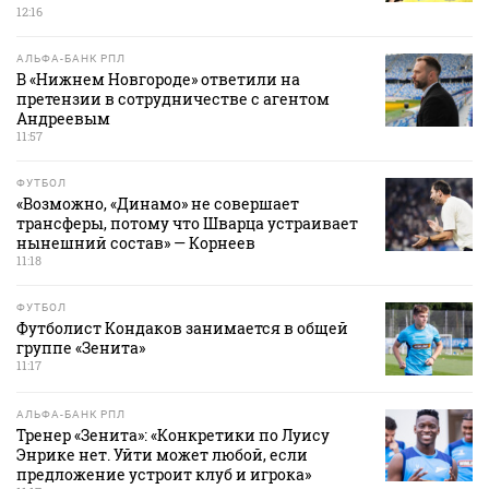
12:16
АЛЬФА-БАНК РПЛ
В «Нижнем Новгороде» ответили на
претензии в сотрудничестве с агентом
Андреевым
11:57
ФУТБОЛ
«Возможно, «Динамо» не совершает
трансферы, потому что Шварца устраивает
нынешний состав» — Корнеев
11:18
ФУТБОЛ
Футболист Кондаков занимается в общей
группе «Зенита»
11:17
АЛЬФА-БАНК РПЛ
Тренер «Зенита»: «Конкретики по Луису
Энрике нет. Уйти может любой, если
предложение устроит клуб и игрока»