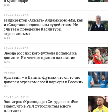
в Краснодаре
13:15
АЛЬФА-БАНК РПЛ
Гендиректор «Ахмата» Айдамиров: «Мы, как
и «Спартак», недовольны судейством. Не
считаем поведение Касинтуры
агрессивным»
13:14
АЛЬФА-БАНК РПЛ
Звезда российского футбола попался на
допинге. И с честью принял наказание
12:40
ФУТБОЛ
Аршавин — о Данни: «Думаю, что он точно
доволен отрезком своей карьеры в России»
12:31
АЛЬФА-БАНК РПЛ
Экс‑игрок «Краснодара» Сигурдссон: «Все
знают, что в РПЛ футболистам много
платили»