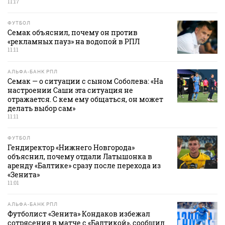
11:17
ФУТБОЛ
Семак объяснил, почему он против
«рекламных пауз» на водопой в РПЛ
11:11
АЛЬФА-БАНК РПЛ
Семак — о ситуации с сыном Соболева: «На
настроении Саши эта ситуация не
отражается. С кем ему общаться, он может
делать выбор сам»
11:11
ФУТБОЛ
Гендиректор «Нижнего Новгорода»
объяснил, почему отдали Латышонка в
аренду «Балтике» сразу после перехода из
«Зенита»
11:01
АЛЬФА-БАНК РПЛ
Футболист «Зенита» Кондаков избежал
сотрясения в матче с «Балтикой», сообщил