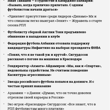
Инал Танашев — о судействе в Кабардино‑Балкарии:
«Бывало, когда прилично прилетало. С одним
футболистом начали драться»
«Удивляет присутствие среди лидеров «Динамо» Мх и
что слишком легко выиграл «Зенит» — Журавель о старте
сезона РПЛ
Футболисту сборной Англии Тони предъявлено
обвинение в нападении в клубе
Федерация футбола Албании отозвала поддержку
кандидатуры Инфантино на выборах президента ФИФА
«Понял, что я не такой уж и крутой». Сигурдссон
рассказал о погоне на машинах в Краснодаре
Гендиректор «Ахмата» Айдамиров: «Мы, как и «Спартак»,
недовольны судейством. Не считаем поведение
Касинтуры агрессивным»
Звезда российского футбола попался на допинге. И с
честью принял наказание
Аршавин — о Данни: «Думаю, что он точно доволен
отрезком своей карьеры в России»
Экс‑игрок «Краснодара» Сигурдссон: «Все знают, что в
РПЛ футболистам много платили»