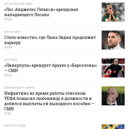
ОСТАЛЬНОЙ МИР
«Лос‑Анджелес Гэлакси» арендовал
нападающего Лосано
07:25
ИСПАНИЯ
Стало известно, где Люка Зидан продолжит
карьеру
05:59
АНГЛИЯ
«Ливерпуль» арендует Араухо у «Барселоны»
— СМИ
03:12
ЧЕМПИОНАТ МИРА
Инфантино во время работы генсеком
УЕФА повысил любовницу в должности и
добился выплаты ей выходного пособия —
СМИ
01:41
ПОРТУГАЛИЯ