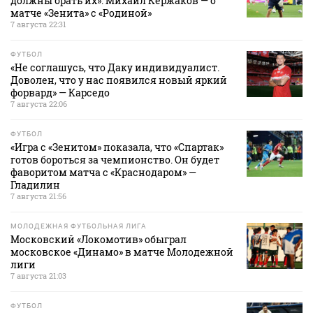
должны брать их». Михаил Кержаков — о
матче «Зенита» с «Родиной»
7 августа 22:31
ФУТБОЛ
«Не соглашусь, что Даку индивидуалист.
Доволен, что у нас появился новый яркий
форвард» — Карседо
7 августа 22:06
ФУТБОЛ
«Игра с «Зенитом» показала, что «Спартак»
готов бороться за чемпионство. Он будет
фаворитом матча с «Краснодаром» —
Гладилин
7 августа 21:56
МОЛОДЕЖНАЯ ФУТБОЛЬНАЯ ЛИГА
Московский «Локомотив» обыграл
московское «Динамо» в матче Молодежной
лиги
7 августа 21:03
ФУТБОЛ