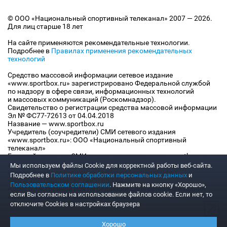
© ООО «Национальный спортивный телеканал» 2007 — 2026.
Для лиц старше 18 лет
На сайте применяются рекомендательные технологии.
Подробнее в
Правилах применения рекомендательных
технологий
Средство массовой информации сетевое издание
«www.sportbox.ru» зарегистрировано Федеральной службой
по надзору в сфере связи, информационных технологий
и массовых коммуникаций (Роскомнадзор).
Свидетельство о регистрации средства массовой информации
Эл № ФС77-72613 от 04.04.2018
Название — www.sportbox.ru
Учредитель (соучредители) СМИ сетевого издания
«www.sportbox.ru»: ООО «Национальный спортивный
телеканал»
Главный редактор СМИ сетевого издания «www.sportbox.ru»:
Конов В.А.
Мы используем файлы Сookie для корректной работы веб-сайта.
Номер телефона редакции СМИ сетевого издания
Подробнее в
Политике обработки персональных данных
и
«www.sportbox.ru»: +7 (495) 653 8419
Пользовательском соглашении
. Нажмите на кнопку «Хорошо»,
Адрес электронной почты редакции СМИ сетевого издания
если Вы согласны на использование файлов cookie. Если нет, то
«www.sportbox.ru»: editor@sportbox.ru
отключите Cookies в настройках браузера
Хорошо