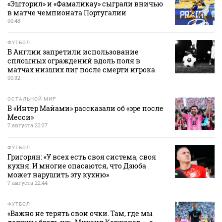
«Эшторил» и «Фамаликау» сыграли вничью
в матче чемпионата Португалии
00:48
ФУТБОЛ
В Англии запретили использование
сплошных ограждений вдоль поля в
матчах низших лиг после смерти игрока
00:32
ОСТАЛЬНОЙ МИР
В «Интер Майами» рассказали об «эре после
Месси»
7 августа 23:37
ФУТБОЛ
Григорян: «У всех есть своя система, своя
кухня. И многие опасаются, что Дзюба
может нарушить эту кухню»
7 августа 22:44
ФУТБОЛ
«Важно не терять свои очки. Там, где мы