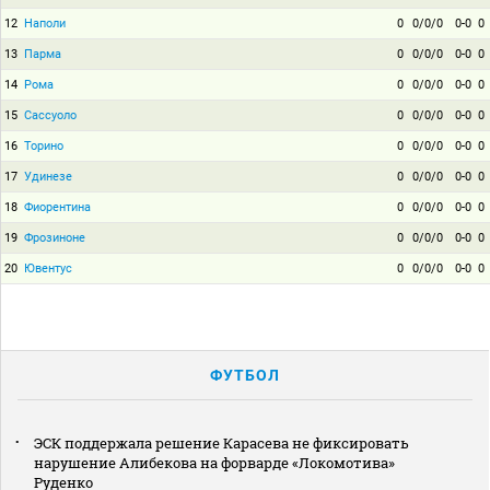
12
Наполи
0
0/0/0
0-0
0
13
Парма
0
0/0/0
0-0
0
14
Рома
0
0/0/0
0-0
0
15
Сассуоло
0
0/0/0
0-0
0
16
Торино
0
0/0/0
0-0
0
17
Удинезе
0
0/0/0
0-0
0
18
Фиорентина
0
0/0/0
0-0
0
19
Фрозиноне
0
0/0/0
0-0
0
20
Ювентус
0
0/0/0
0-0
0
ФУТБОЛ
ЭСК поддержала решение Карасева не фиксировать
нарушение Алибекова на форварде «Локомотива»
Руденко