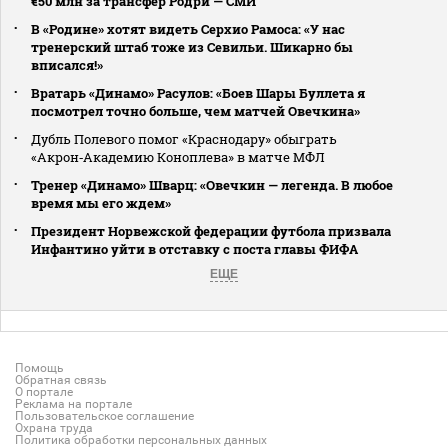
€50 млн за трансфер Родри — СМИ
В «Родине» хотят видеть Серхио Рамоса: «У нас
тренерский штаб тоже из Севильи. Шикарно бы
вписался!»
Вратарь «Динамо» Расулов: «Боев Шары Буллета я
посмотрел точно больше, чем матчей Овечкина»
Дубль Полевого помог «Краснодару» обыграть
«Акрон‑Академию Коноплева» в матче МФЛ
Тренер «Динамо» Шварц: «Овечкин — легенда. В любое
время мы его ждем»
Президент Норвежской федерации футбола призвала
Инфантино уйти в отставку с поста главы ФИФА
ЕЩЕ
Помощь
Обратная связь
О портале
Реклама на портале
Пользовательское соглашение
Охрана труда
Политика обработки персональных данных