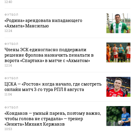
12:40
ФУТБОЛ
«Родина» арендовала нападающего
«Ахмата» Мансилью
12:24
ФУТБОЛ
Члены ЭСК единогласно поддержали
решение Фролова назначить пенальти в
ворота «Спартака» в матче с «Ахматом»
12:14
ФУТБОЛ
ЦСКА — «Ростов»: когда начало, где смотреть
онлайн матч 3‑го тура РПЛ 8 августа
11:04
ФУТБОЛ
«Кондаков — умный парень, поэтому важно,
чтобы голова не страдала» — тренер
«Зенита» Михаил Кержаков
10:53