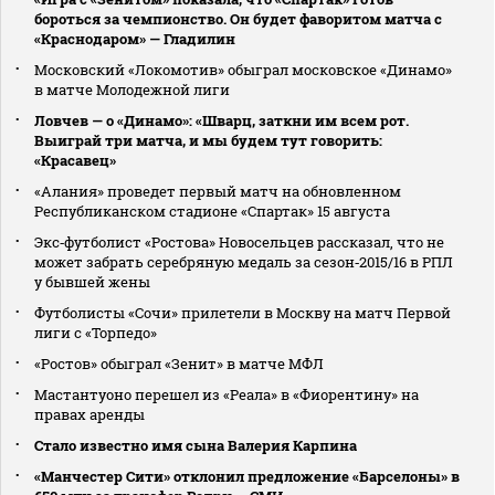
бороться за чемпионство. Он будет фаворитом матча с
«Краснодаром» — Гладилин
Московский «Локомотив» обыграл московское «Динамо»
в матче Молодежной лиги
Ловчев — о «Динамо»: «Шварц, заткни им всем рот.
Выиграй три матча, и мы будем тут говорить:
«Красавец»
«Алания» проведет первый матч на обновленном
Республиканском стадионе «Спартак» 15 августа
Экс‑футболист «Ростова» Новосельцев рассказал, что не
может забрать серебряную медаль за сезон‑2015/16 в РПЛ
у бывшей жены
Футболисты «Сочи» прилетели в Москву на матч Первой
лиги с «Торпедо»
«Ростов» обыграл «Зенит» в матче МФЛ
Мастантуоно перешел из «Реала» в «Фиорентину» на
правах аренды
Стало известно имя сына Валерия Карпина
«Манчестер Сити» отклонил предложение «Барселоны» в