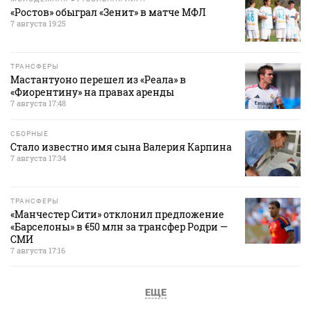
«Ростов» обыграл «Зенит» в матче МФЛ
7 августа 19:25
ТРАНСФЕРЫ
Мастантуоно перешел из «Реала» в
«Фиорентину» на правах аренды
7 августа 17:48
СБОРНЫЕ
Стало известно имя сына Валерия Карпина
7 августа 17:34
ТРАНСФЕРЫ
«Манчестер Сити» отклонил предложение
«Барселоны» в €50 млн за трансфер Родри —
СМИ
7 августа 17:16
ЕЩЕ