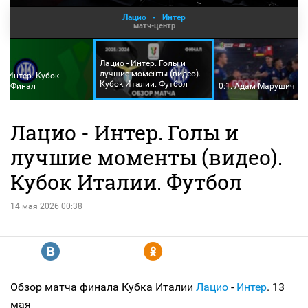
Лацио
-
Интер
матч-центр
Лацио - Интер. Голы и
лучшие моменты (видео).
 - Интер. Кубок
Кубок Италии. Футбол
и. Финал
0:1. Адам Марушич
Лацио - Интер. Голы и
лучшие моменты (видео).
Кубок Италии. Футбол
14 мая 2026 00:38
R
Y
Обзор матча финала Кубка Италии
Лацио
-
Интер
. 13
мая