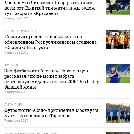
Ловчев — о «Динамо»: «Шварц, заткни им
всем рот. Выиграй три матча, и мы будем
тут говорить: «Красавец»
7 августа 20:22
LEON-ВТОРАЯ ЛИГА
«Алания» проведет первый матч на
обновленном Республиканском стадионе
«Спартак» 15 августа
7 августа 20:18
ФУТБОЛ
Экс‑футболист «Ростова» Новосельцев
рассказал, что не может забрать
серебряную медаль за сезон‑2015/16 в РПЛ у
бывшей жены
7 августа 20:13
ЛИГА ПАРИ
Футболисты «Сочи» прилетели в Москву на
матч Первой лиги с «Торпедо»
7 августа 19:57
МОЛОДЕЖНАЯ ФУТБОЛЬНАЯ ЛИГА