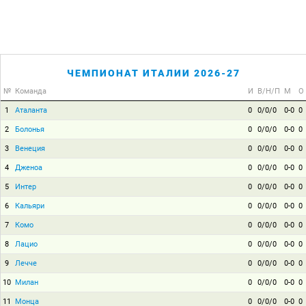
ЧЕМПИОНАТ ИТАЛИИ 2026-27
№
Команда
И
В/Н/П
М
О
1
Аталанта
0
0/0/0
0-0
0
2
Болонья
0
0/0/0
0-0
0
3
Венеция
0
0/0/0
0-0
0
4
Дженоа
0
0/0/0
0-0
0
5
Интер
0
0/0/0
0-0
0
6
Кальяри
0
0/0/0
0-0
0
7
Комо
0
0/0/0
0-0
0
8
Лацио
0
0/0/0
0-0
0
9
Лечче
0
0/0/0
0-0
0
10
Милан
0
0/0/0
0-0
0
11
Монца
0
0/0/0
0-0
0