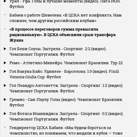
Урал - Уфа. Голы и лучшие моменты (видео). Лига PARI.
Футбол
Бабаев о работе Шевелева: «В ЦСКА нет конфликта. Нам
сложнее, чем другим российским клубам»
«В процессе переговоров сумма превысила
рациональную». В ЦСКА объяснили срыв трансфера
Жуана
Гол Бени Соузы. Эштрела - Спортинг. 2:2 (видео).
Чемпионат Португалии. Футбол
Ремо - Атлетико Минейро. Чемпионат Бразилии. Тур 22
Гол Вакуна Байо. Удинезе - Барселона. 1:0 (видео). Friuli
Venezia Giulia Cup. Футбол
Гол Леандро Антонетти. Эштрела - Спортинг. 1:2 (видео).
Чемпионат Португалии. Футбол
Гремио - Сан-Паулу. Голы (видео). Чемпионат Бразилии.
Футбол
Гол Фотиса Иоаннидиса. Эштрела - Спортинг. 0:2 (видео).
Чемпионат Португалии. Футбол
Гендиректор ЦСКА Бабаев: «Мы будем бороться за
чемпионство, но понимаем, что медали и кубок — тоже