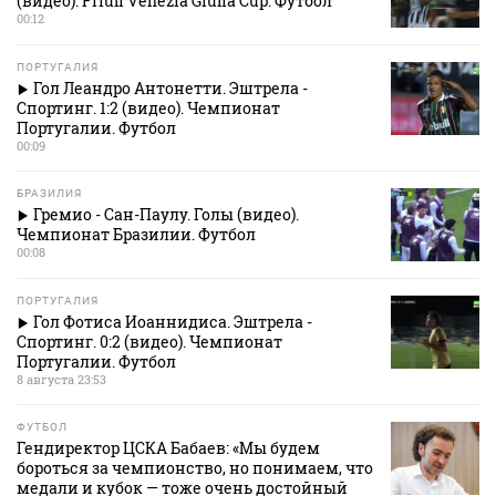
(видео). Friuli Venezia Giulia Cup. Футбол
00:12
ПОРТУГАЛИЯ
Гол Леандро Антонетти. Эштрела -
Спортинг. 1:2 (видео). Чемпионат
Португалии. Футбол
00:09
БРАЗИЛИЯ
Гремио - Сан-Паулу. Голы (видео).
Чемпионат Бразилии. Футбол
00:08
ПОРТУГАЛИЯ
Гол Фотиса Иоаннидиса. Эштрела -
Спортинг. 0:2 (видео). Чемпионат
Португалии. Футбол
8 августа 23:53
ФУТБОЛ
Гендиректор ЦСКА Бабаев: «Мы будем
бороться за чемпионство, но понимаем, что
медали и кубок — тоже очень достойный