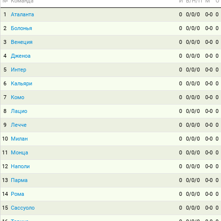
№
Команда
И
В/Н/П
М
О
1
Аталанта
0
0/0/0
0-0
0
2
Болонья
0
0/0/0
0-0
0
3
Венеция
0
0/0/0
0-0
0
4
Дженоа
0
0/0/0
0-0
0
5
Интер
0
0/0/0
0-0
0
6
Кальяри
0
0/0/0
0-0
0
7
Комо
0
0/0/0
0-0
0
8
Лацио
0
0/0/0
0-0
0
9
Лечче
0
0/0/0
0-0
0
10
Милан
0
0/0/0
0-0
0
11
Монца
0
0/0/0
0-0
0
12
Наполи
0
0/0/0
0-0
0
13
Парма
0
0/0/0
0-0
0
14
Рома
0
0/0/0
0-0
0
15
Сассуоло
0
0/0/0
0-0
0