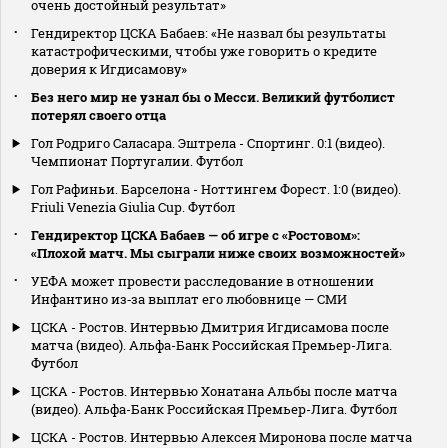
очень достойный результат»
Гендиректор ЦСКА Бабаев: «Не назвал бы результаты
катастрофическими, чтобы уже говорить о кредите
доверия к Игдисамову»
Без него мир не узнал бы о Месси. Великий футболист
потерял своего отца
Гол Родриго Саласара. Эштрела - Спортинг. 0:1 (видео).
Чемпионат Португалии. Футбол
Гол Рафиньи. Барселона - Ноттингем Форест. 1:0 (видео).
Friuli Venezia Giulia Cup. Футбол
Гендиректор ЦСКА Бабаев — об игре с «Ростовом»:
«Плохой матч. Мы сыграли ниже своих возможностей»
УЕФА может провести расследование в отношении
Инфантино из‑за выплат его любовнице — СМИ
ЦСКА - Ростов. Интервью Дмитрия Игдисамова после
матча (видео). Альфа-Банк Российская Премьер-Лига.
Футбол
ЦСКА - Ростов. Интервью Хонатана Альбы после матча
(видео). Альфа-Банк Российская Премьер-Лига. Футбол
ЦСКА - Ростов. Интервью Алексея Миронова после матча