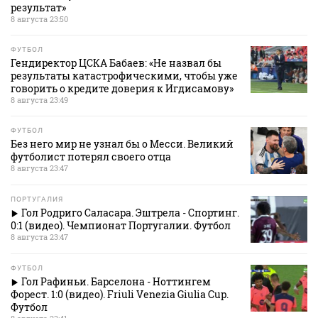
результат»
8 августа 23:50
ФУТБОЛ
Гендиректор ЦСКА Бабаев: «Не назвал бы
результаты катастрофическими, чтобы уже
говорить о кредите доверия к Игдисамову»
8 августа 23:49
ФУТБОЛ
Без него мир не узнал бы о Месси. Великий
футболист потерял своего отца
8 августа 23:47
ПОРТУГАЛИЯ
Гол Родриго Саласара. Эштрела - Спортинг.
0:1 (видео). Чемпионат Португалии. Футбол
8 августа 23:47
ФУТБОЛ
Гол Рафиньи. Барселона - Ноттингем
Форест. 1:0 (видео). Friuli Venezia Giulia Cup.
Футбол