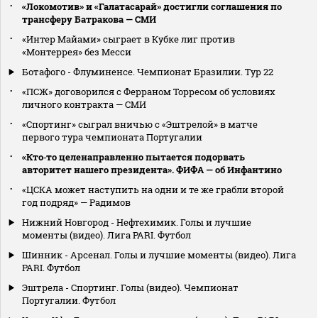
«Локомотив» и «Галатасарай» достигли соглашения по
трансферу Батракова — СМИ
«Интер Майами» сыграет в Кубке лиг против
«Монтеррея» без Месси
Ботафого - Флуминенсе. Чемпионат Бразилии. Тур 22
«ПСЖ» договорился с Ферраном Торресом об условиях
личного контракта — СМИ
«Спортинг» сыграл вничью с «Эштрелой» в матче
первого тура чемпионата Португалии
«Кто‑то целенаправленно пытается подорвать
авторитет нашего президента». ФИФА — об Инфантино
«ЦСКА может наступить на одни и те же грабли второй
год подряд» — Радимов
Нижний Новгород - Нефтехимик. Голы и лучшие
моменты (видео). Лига PARI. Футбол
Шинник - Арсенал. Голы и лучшие моменты (видео). Лига
PARI. Футбол
Эштрела - Спортинг. Голы (видео). Чемпионат
Португалии. Футбол