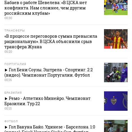
Бабаев о работе Шевелева: «В ЦСКА нет
конфликта. Нам сложнее, чем другим
российским клубам»
00:30
ТРАНСФЕРЫ
«В процессе переговоров сумма превысила
рациональную». В ЦСКА объяснили срыв
трансфера Жуана
00:20
ПОРТУГАЛИЯ
Гол Бени Соузы. Эштрела - Спортинг. 2:2
(видео). Чемпионат Португалии. Футбол
00:16
БРАЗИЛИЯ
Ремо - Атлетико Минейро. Чемпионат
Бразилии. Тур 22
00:15
ФУТБОЛ
Гол Вакуна Байо. Удинезе - Барселона. 1:0