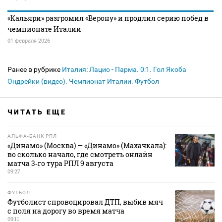
«Кальяри» разгромил «Верону» и продлил серию побед в
чемпионате Италии
01 февраля 2026
Ранее в рубрике
Италия
:
Лацио - Парма. 0:1. Гол Якоба
Ондрейки (видео). Чемпионат Италии. Футбол
ЧИТАТЬ ЕЩЕ
АЛЬФА-БАНК РПЛ
«Динамо» (Москва) — «Динамо» (Махачкала):
во сколько начало, где смотреть онлайн
матча 3‑го тура РПЛ 9 августа
09:27
ФУТБОЛ
Футболист спровоцировал ДТП, выбив мяч
с поля на дорогу во время матча
09:11