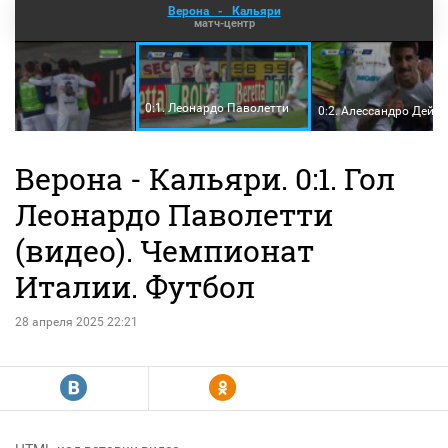
Верона
-
Кальяри
матч-центр
0:1. Леонардо Паволетти
0:2. Алессандро Дейо
Верона - Кальяри. 0:1. Гол
Леонардо Паволетти
(видео). Чемпионат
Италии. Футбол
28 апреля 2025 22:21
R
Y