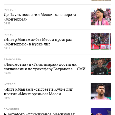
ФУТБОЛ
Де Пауль посвятил Месси гол в ворота
«Монтеррея»
05:31
ФУТБОЛ
«Интер Майами» без Месси проиграл
«Монтеррею» в Кубке лиг
05:19
ТРАНСФЕРЫ
«Локомотив» и «Галатасарай» достигли
соглашения по трансферу Батракова — СМИ
05:08
ФУТБОЛ
«Интер Майами» сыграет в Кубке лиг
против «Монтеррея» без Месси
03:27
БРАЗИЛИЯ
Ботафого - Флуминенсе. Чемпионат