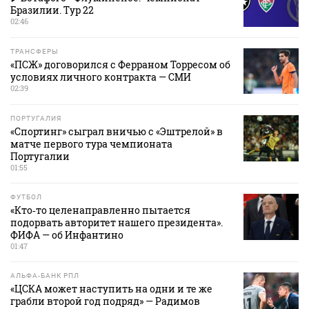
Бразилии. Тур 22
02:46
ТРАНСФЕРЫ
«ПСЖ» договорился с Ферраном Торресом об
условиях личного контракта — СМИ
02:39
ПОРТУГАЛИЯ
«Спортинг» сыграл вничью с «Эштрелой» в
матче первого тура чемпионата
Португалии
01:55
ФУТБОЛ
«Кто‑то целенаправленно пытается
подорвать авторитет нашего президента».
ФИФА — об Инфантино
01:47
АЛЬФА-БАНК РПЛ
«ЦСКА может наступить на одни и те же
грабли второй год подряд» — Радимов