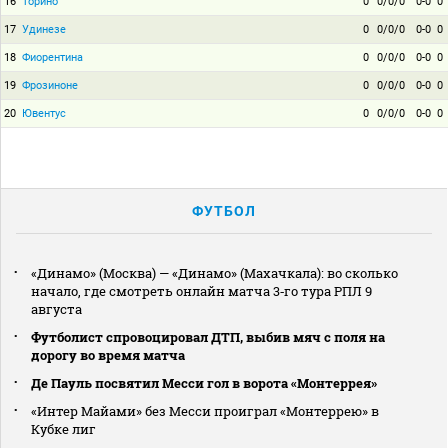
16
Торино
0
0/0/0
0-0
0
17
Удинезе
0
0/0/0
0-0
0
18
Фиорентина
0
0/0/0
0-0
0
19
Фрозиноне
0
0/0/0
0-0
0
20
Ювентус
0
0/0/0
0-0
0
ФУТБОЛ
«Динамо» (Москва) — «Динамо» (Махачкала): во сколько
начало, где смотреть онлайн матча 3‑го тура РПЛ 9
августа
Футболист спровоцировал ДТП, выбив мяч с поля на
дорогу во время матча
Де Пауль посвятил Месси гол в ворота «Монтеррея»
«Интер Майами» без Месси проиграл «Монтеррею» в
Кубке лиг