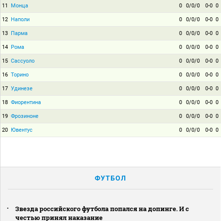
11
Монца
0
0/0/0
0-0
0
12
Наполи
0
0/0/0
0-0
0
13
Парма
0
0/0/0
0-0
0
14
Рома
0
0/0/0
0-0
0
15
Сассуоло
0
0/0/0
0-0
0
16
Торино
0
0/0/0
0-0
0
17
Удинезе
0
0/0/0
0-0
0
18
Фиорентина
0
0/0/0
0-0
0
19
Фрозиноне
0
0/0/0
0-0
0
20
Ювентус
0
0/0/0
0-0
0
ФУТБОЛ
Звезда российского футбола попался на допинге. И с
честью принял наказание