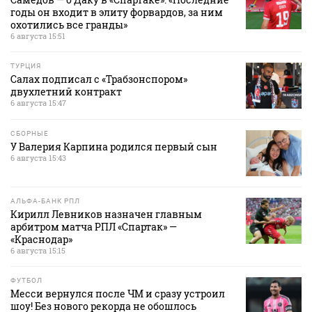
годы он входит в элиту форвардов, за ним
охотились все гранды»
6 августа 15:51
ТУРЦИЯ
Салах подписал с «Трабзонспором»
двухлетний контракт
6 августа 15:47
СБОРНЫЕ
У Валерия Карпина родился первый сын
6 августа 15:43
АЛЬФА-БАНК РПЛ
Кирилл Левников назначен главным
арбитром матча РПЛ «Спартак» —
«Краснодар»
6 августа 15:15
ФУТБОЛ
Месси вернулся после ЧМ и сразу устроил
шоу! Без нового рекорда не обошлось