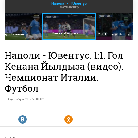
Наполи
-
Ювентус
матч-центр
1:1. Кенан Йылдыз
Расмус Хёйлунн
2:1. Расмус Хёйлунн
Наполи - Ювентус. 1:1. Гол
Кенана Йылдыза (видео).
Чемпионат Италии.
Футбол
08 декабря 2025 00:02
R
Y