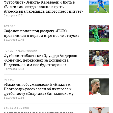
Футболист «Зенита» Караваев: «Против
«Балтики» всегда сложно играть.
Агрессивная команда, много прессингует»
6 августа 12:51
ФУТБОЛ
Сафонов попал под раздачу. «ПСЖ»
провалился в первой игре после отпуска
6 августа 12:46
FONBET КУБОК РОССИИ
Футболист «Балтики» Эдуардо Андерсон:
«Конечно, переживал за Кондакова.
Надеюсь, с ним все будет хорошо»
6 августа 12:38
ФУТБОЛ
«Фамилия обсуждалась». В «Нижнем
Новгороде» рассказали об интересе к
футболисту «Спартака» Зиньковскому
6 августа 12:36
АЛЬФА-БАНК РПЛ