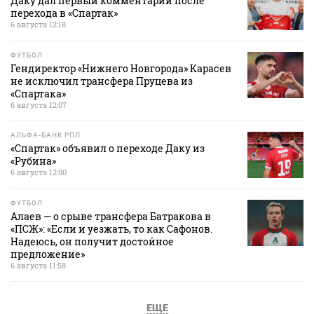
Даку дал первый комментарий после
перехода в «Спартак»
6 августа 12:18
ФУТБОЛ
Гендиректор «Нижнего Новгорода» Карасев
не исключил трансфера Пруцева из
«Спартака»
6 августа 12:07
АЛЬФА-БАНК РПЛ
«Спартак» объявил о переходе Даку из
«Рубина»
6 августа 12:00
ФУТБОЛ
Алаев — о срыве трансфера Батракова в
«ПСЖ»: «Если и уезжать, то как Сафонов.
Надеюсь, он получит достойное
предложение»
6 августа 11:58
ЕЩЕ