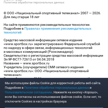
Политика обработки персональных данных
© ООО «Национальный спортивный телеканал» 2007 — 2026.
Для лиц старше 18 лет
На сайте применяются рекомендательные технологии.
Подробнее в
Правилах применения рекомендательных
технологий
Средство массовой информации сетевое издание
«www.sportbox.ru» зарегистрировано Федеральной службой
по надзору в сфере связи, информационных технологий
и массовых коммуникаций (Роскомнадзор).
Свидетельство о регистрации средства массовой информации
Эл № ФС77-72613 от 04.04.2018
Название — www.sportbox.ru
Учредитель (соучредители) СМИ сетевого издания
«www.sportbox.ru»: ООО «Национальный спортивный
телеканал»
Главный редактор СМИ сетевого издания «www.sportbox.ru»:
Конов В.А.
Мы используем файлы Сookie для корректной работы веб-сайта.
Номер телефона редакции СМИ сетевого издания
Подробнее в
Политике обработки персональных данных
и
«www.sportbox.ru»: +7 (495) 653 8419
Пользовательском соглашении
. Нажмите на кнопку «Хорошо»,
Адрес электронной почты редакции СМИ сетевого издания
если Вы согласны на использование файлов cookie. Если нет, то
«www.sportbox.ru»: editor@sportbox.ru
отключите Cookies в настройках браузера