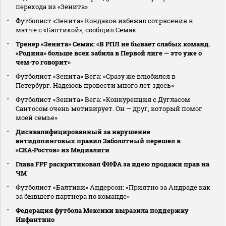
перехода из «Зенита»
Футболист «Зенита» Кондаков избежал сотрясения в
матче с «Балтикой», сообщил Семак
Тренер «Зенита» Семак: «В РПЛ не бывает слабых команд.
«Родина» больше всех забила в Первой лиге — это уже о
чем‑то говорит»
Футболист «Зенита» Вега: «Сразу же влюбился в
Петербург. Надеюсь провести много лет здесь»
Футболист «Зенита» Вега: «Конкуренция с Дугласом
Сантосом очень мотивирует. Он — друг, который помог
моей семье»
Дисквалифицированный за нарушение
антидопинговых правил Заболотный перешел в
«СКА‑Ростов» из Медиалиги
Глава FPF раскритиковал ФИФА за идею продажи прав на
ЧМ
Футболист «Балтики» Андерсон: «Приятно за Андраде как
за бывшего партнера по команде»
Федерация футбола Мексики выразила поддержку
Инфантино