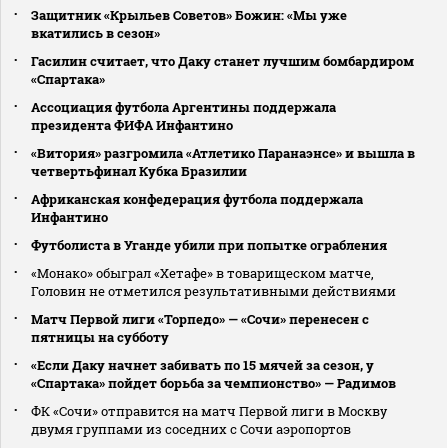
Защитник «Крыльев Советов» Божин: «Мы уже
вкатились в сезон»
Гасилин считает, что Даку станет лучшим бомбардиром
«Спартака»
Ассоциация футбола Аргентины поддержала
президента ФИФА Инфантино
«Витория» разгромила «Атлетико Паранаэнсе» и вышла в
четвертьфинал Кубка Бразилии
Африканская конфедерация футбола поддержала
Инфантино
Футболиста в Уганде убили при попытке ограбления
«Монако» обыграл «Хетафе» в товарищеском матче,
Головин не отметился результативными действиями
Матч Первой лиги «Торпедо» — «Сочи» перенесен с
пятницы на субботу
«Если Даку начнет забивать по 15 мячей за сезон, у
«Спартака» пойдет борьба за чемпионство» — Радимов
ФК «Сочи» отправится на матч Первой лиги в Москву
двумя группами из соседних с Сочи аэропортов