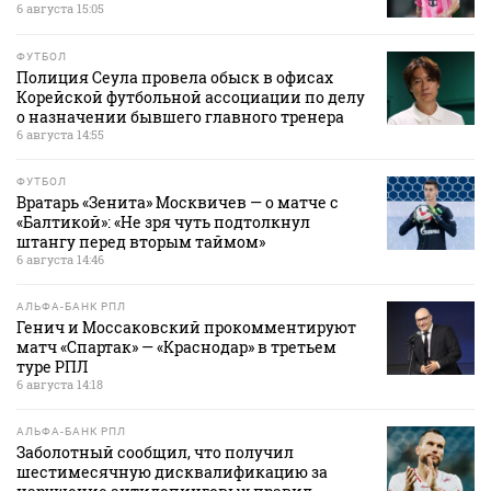
6 августа 15:05
ФУТБОЛ
Полиция Сеула провела обыск в офисах
Корейской футбольной ассоциации по делу
о назначении бывшего главного тренера
6 августа 14:55
ФУТБОЛ
Вратарь «Зенита» Москвичев — о матче с
«Балтикой»: «Не зря чуть подтолкнул
штангу перед вторым таймом»
6 августа 14:46
АЛЬФА-БАНК РПЛ
Генич и Моссаковский прокомментируют
матч «Спартак» — «Краснодар» в третьем
туре РПЛ
6 августа 14:18
АЛЬФА-БАНК РПЛ
Заболотный сообщил, что получил
шестимесячную дисквалификацию за