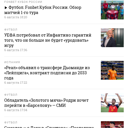
FONBET КУБОК РОССИИ
Футбол. Fonbet Кубок России. Обзор
матчей 1-го тура
6 августа 18:20
ФУТБОЛ
УЕФА потребовал от Инфантино гарантий
того, что он больше не будет «уродовать»
игру
6 августа 17:36
ИСПАНИЯ
«Реал» объявил о трансфере Дьоманде из
«Лейпцига», контракт подписан до 2033
года
6 августа 17:22
ФУТБОЛ
Обладатель «Золотого мяча» Родри хочет
перейти в «Барселону» — СМИ
6 августа 17:04
ФУТБОЛ
Самедов — о Даку в «Спартаке»: «Последние