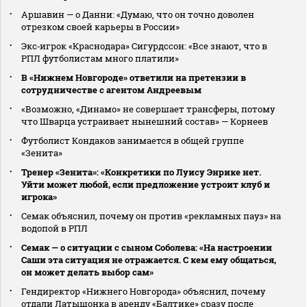
Аршавин — о Данни: «Думаю, что он точно доволен
отрезком своей карьеры в России»
Экс‑игрок «Краснодара» Сигурдссон: «Все знают, что в
РПЛ футболистам много платили»
В «Нижнем Новгороде» ответили на претензии в
сотрудничестве с агентом Андреевым
«Возможно, «Динамо» не совершает трансферы, потому
что Шварца устраивает нынешний состав» — Корнеев
Футболист Кондаков занимается в общей группе
«Зенита»
Тренер «Зенита»: «Конкретики по Луису Энрике нет.
Уйти может любой, если предложение устроит клуб и
игрока»
Семак объяснил, почему он против «рекламных пауз» на
водопой в РПЛ
Семак — о ситуации с сыном Соболева: «На настроении
Саши эта ситуация не отражается. С кем ему общаться,
он может делать выбор сам»
Гендиректор «Нижнего Новгорода» объяснил, почему
отдали Латышонка в аренду «Балтике» сразу после