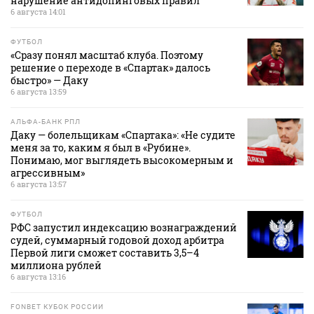
нарушение антидопинговых правил
6 августа 14:01
ФУТБОЛ
«Сразу понял масштаб клуба. Поэтому
решение о переходе в «Спартак» далось
быстро» — Даку
6 августа 13:59
АЛЬФА-БАНК РПЛ
Даку — болельщикам «Спартака»: «Не судите
меня за то, каким я был в «Рубине».
Понимаю, мог выглядеть высокомерным и
агрессивным»
6 августа 13:57
ФУТБОЛ
РФС запустил индексацию вознаграждений
судей, суммарный годовой доход арбитра
Первой лиги сможет составить 3,5–4
миллиона рублей
6 августа 13:16
FONBET КУБОК РОССИИ