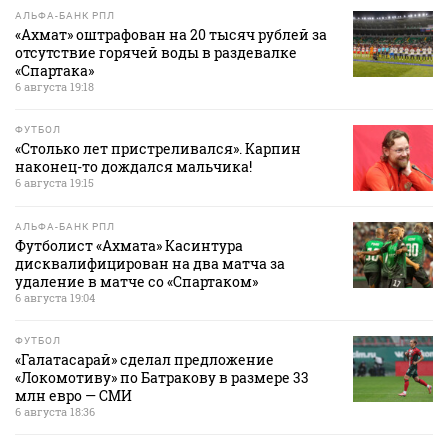
АЛЬФА-БАНК РПЛ
«Ахмат» оштрафован на 20 тысяч рублей за
отсутствие горячей воды в раздевалке
«Спартака»
6 августа 19:18
ФУТБОЛ
«Столько лет пристреливался». Карпин
наконец-то дождался мальчика!
6 августа 19:15
АЛЬФА-БАНК РПЛ
Футболист «Ахмата» Касинтура
дисквалифицирован на два матча за
удаление в матче со «Спартаком»
6 августа 19:04
ФУТБОЛ
«Галатасарай» сделал предложение
«Локомотиву» по Батракову в размере 33
млн евро — СМИ
6 августа 18:36