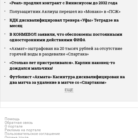
«Реал» продлил контракт с Винисиусом до 2032 года
Полузащитник Аклиуш перешел из «Монако» в «ПСЖ»
КДК дисквалифицировал тренера «Уфы» Тетрадзе на
месяц
В КОНМЕБОЛ заявили, что обеспокоены постоянными
односторонними действиями ФИФА
«Ахмат» оштрафован на 20 тысяч рублей за отсутствие
горячей воды в раздевалке «Спартака»
«Столько лет пристреливался». Карпин наконец-то
дождался мальчика!
Футболист «Ахмата» Касинтура дисквалифицирован на
два матча за удаление в матче со «Спартаком»
ЕЩЕ
Помощь
Обратная связь
О портале
Реклама на портале
Пользовательское соглашение
Охрана труда