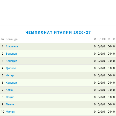
ЧЕМПИОНАТ ИТАЛИИ 2026-27
№
Команда
И
В/Н/П
М
О
1
Аталанта
0
0/0/0
0-0
0
2
Болонья
0
0/0/0
0-0
0
3
Венеция
0
0/0/0
0-0
0
4
Дженоа
0
0/0/0
0-0
0
5
Интер
0
0/0/0
0-0
0
6
Кальяри
0
0/0/0
0-0
0
7
Комо
0
0/0/0
0-0
0
8
Лацио
0
0/0/0
0-0
0
9
Лечче
0
0/0/0
0-0
0
10
Милан
0
0/0/0
0-0
0