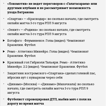
«Локомотив» не ведет переговоров с «Галатасараем» или
другими клубами и не рассматривает возможность
ухода Батракова
«Спартак» — «Краснодар»: во сколько начало, где смотреть
онлайн матча 3‑го тура РПЛ 9 августа
«Зенит» — «Родина»: во сколько начало, где смотреть
онлайн матча 3‑го тура РПЛ 9 августа
Ботафого - Флуминенсе. Голы (видео). Чемпионат
Бразилии. Футбол
Ремо - Атлетико Минейро. Голы (видео). Чемпионат
Бразилии. Футбол
Красивый гол Габриэля Тальяри. Ремо - Атлетико
Минейро. 2:2 (видео). Чемпионат Бразилии. Футбол
Защитник костромского «Спартака» сделал голевой пас,
вбросив аут с кувырком через себя
«Динамо» (Москва) — «Динамо» (Махачкала): во сколько
начало, где смотреть онлайн матча 3‑го тура РПЛ 9
августа
Футболист спровоцировал ДТП, выбив мяч с поля на
дорогу во время матча