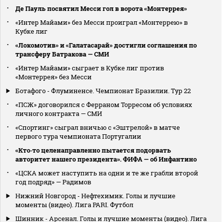
Де Пауль посвятил Месси гол в ворота «Монтеррея»
«Интер Майами» без Месси проиграл «Монтеррею» в
Кубке лиг
«Локомотив» и «Галатасарай» достигли соглашения по
трансферу Батракова — СМИ
«Интер Майами» сыграет в Кубке лиг против
«Монтеррея» без Месси
Ботафого - Флуминенсе. Чемпионат Бразилии. Тур 22
«ПСЖ» договорился с Ферраном Торресом об условиях
личного контракта — СМИ
«Спортинг» сыграл вничью с «Эштрелой» в матче
первого тура чемпионата Португалии
«Кто‑то целенаправленно пытается подорвать
авторитет нашего президента». ФИФА — об Инфантино
«ЦСКА может наступить на одни и те же грабли второй
год подряд» — Радимов
Нижний Новгород - Нефтехимик. Голы и лучшие
моменты (видео). Лига PARI. Футбол
Шинник - Арсенал. Голы и лучшие моменты (видео). Лига