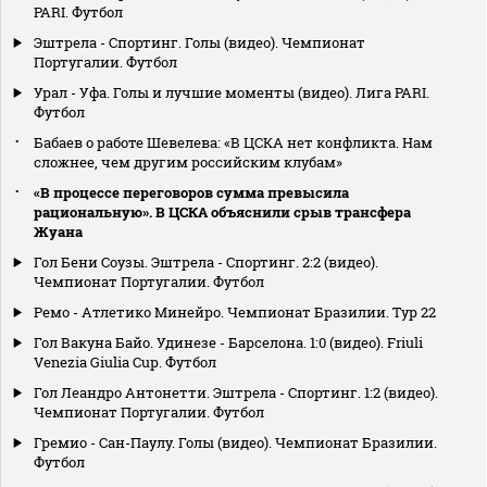
PARI. Футбол
Эштрела - Спортинг. Голы (видео). Чемпионат
Португалии. Футбол
Урал - Уфа. Голы и лучшие моменты (видео). Лига PARI.
Футбол
Бабаев о работе Шевелева: «В ЦСКА нет конфликта. Нам
сложнее, чем другим российским клубам»
«В процессе переговоров сумма превысила
рациональную». В ЦСКА объяснили срыв трансфера
Жуана
Гол Бени Соузы. Эштрела - Спортинг. 2:2 (видео).
Чемпионат Португалии. Футбол
Ремо - Атлетико Минейро. Чемпионат Бразилии. Тур 22
Гол Вакуна Байо. Удинезе - Барселона. 1:0 (видео). Friuli
Venezia Giulia Cup. Футбол
Гол Леандро Антонетти. Эштрела - Спортинг. 1:2 (видео).
Чемпионат Португалии. Футбол
Гремио - Сан-Паулу. Голы (видео). Чемпионат Бразилии.
Футбол