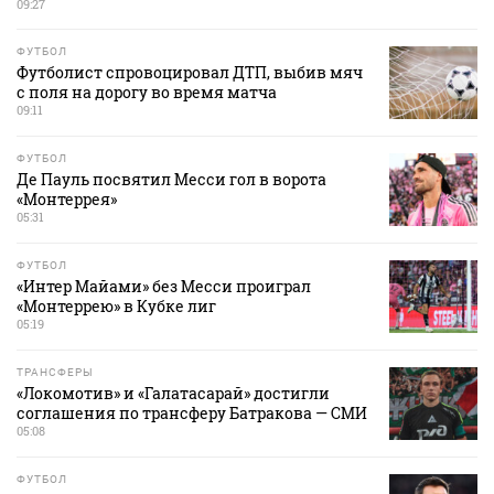
09:27
ФУТБОЛ
Футболист спровоцировал ДТП, выбив мяч
с поля на дорогу во время матча
09:11
ФУТБОЛ
Де Пауль посвятил Месси гол в ворота
«Монтеррея»
05:31
ФУТБОЛ
«Интер Майами» без Месси проиграл
«Монтеррею» в Кубке лиг
05:19
ТРАНСФЕРЫ
«Локомотив» и «Галатасарай» достигли
соглашения по трансферу Батракова — СМИ
05:08
ФУТБОЛ