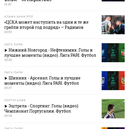
01:47
АЛЬФА-БАНК РПЛ
«ЦСКА может наступить на одни и те же
грабли второй год подряд» — Радимов
00:59
ЛИГА ПАРИ
Нижний Новгород - Нефтехимик. Голы и
лучшие моменты (видео). Лига PARI. Футбол
00:38
ЛИГА ПАРИ
Шинник - Арсенал. Голы и лучшие
моменты (видео). Лига PARI. Футбол
00:37
ПОРТУГАЛИЯ
Эштрела - Спортинг. Голы (видео).
Чемпионат Португалии. Футбол
00:34
ЛИГА ПАРИ