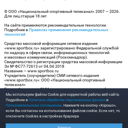
© ООО «Национальный спортивный телеканал» 2007 — 2026.
Для лиц старше 18 лет
На сайте применяются рекомендательные технологии.
Подробнее в
Правилах применения рекомендательных
технологий
Средство массовой информации сетевое издание
«www.sportbox.ru» зарегистрировано Федеральной службой
по надзору в сфере связи, информационных технологий
и массовых коммуникаций (Роскомнадзор).
Свидетельство о регистрации средства массовой информации
Эл № ФС77-72613 от 04.04.2018
Название — www.sportbox.ru
Учредитель (соучредители) СМИ сетевого издания
«www.sportbox.ru»: ООО «Национальный спортивный
телеканал»
Главный редактор СМИ сетевого издания «www.sportbox.ru»:
Конов В.А.
Мы используем файлы Сookie для корректной работы веб-сайта.
Номер телефона редакции СМИ сетевого издания
Подробнее в
Политике обработки персональных данных
и
«www.sportbox.ru»: +7 (495) 653 8419
Пользовательском соглашении
. Нажмите на кнопку «Хорошо»,
Адрес электронной почты редакции СМИ сетевого издания
если Вы согласны на использование файлов cookie. Если нет, то
«www.sportbox.ru»: editor@sportbox.ru
отключите Cookies в настройках браузера
Хорошо