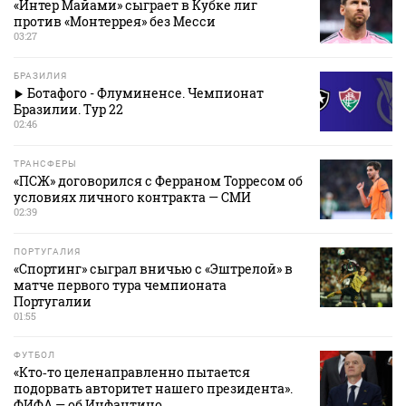
«Интер Майами» сыграет в Кубке лиг
против «Монтеррея» без Месси
03:27
БРАЗИЛИЯ
Ботафого - Флуминенсе. Чемпионат
Бразилии. Тур 22
02:46
ТРАНСФЕРЫ
«ПСЖ» договорился с Ферраном Торресом об
условиях личного контракта — СМИ
02:39
ПОРТУГАЛИЯ
«Спортинг» сыграл вничью с «Эштрелой» в
матче первого тура чемпионата
Португалии
01:55
ФУТБОЛ
«Кто‑то целенаправленно пытается
подорвать авторитет нашего президента».
ФИФА — об Инфантино