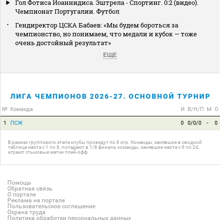
Гол Фотиса Иоаннидиса. Эштрела - Спортинг. 0:2 (видео).
Чемпионат Португалии. Футбол
Гендиректор ЦСКА Бабаев: «Мы будем бороться за
чемпионство, но понимаем, что медали и кубок — тоже
очень достойный результат»
ЕЩЕ
ЛИГА ЧЕМПИОНОВ 2026-27. ОСНОВНОЙ ТУРНИР
№
Команда
И
В/Н/П
М
О
1
ПСЖ
0
0/0/0
-
0
В рамках группового этапа клубы проведут по 8 игр. Команды, занявшие в сводной
таблице места с 1 по 8, попадают в 1/8 финала, команды, занявшие места с 9 по 24,
играют стыковые матчи плей-офф.
Помощь
Обратная связь
О портале
Реклама на портале
Пользовательское соглашение
Охрана труда
Политика обработки персональных данных