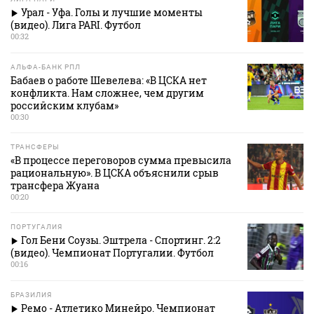
Урал - Уфа. Голы и лучшие моменты
(видео). Лига PARI. Футбол
00:32
АЛЬФА-БАНК РПЛ
Бабаев о работе Шевелева: «В ЦСКА нет
конфликта. Нам сложнее, чем другим
российским клубам»
00:30
ТРАНСФЕРЫ
«В процессе переговоров сумма превысила
рациональную». В ЦСКА объяснили срыв
трансфера Жуана
00:20
ПОРТУГАЛИЯ
Гол Бени Соузы. Эштрела - Спортинг. 2:2
(видео). Чемпионат Португалии. Футбол
00:16
БРАЗИЛИЯ
Ремо - Атлетико Минейро. Чемпионат