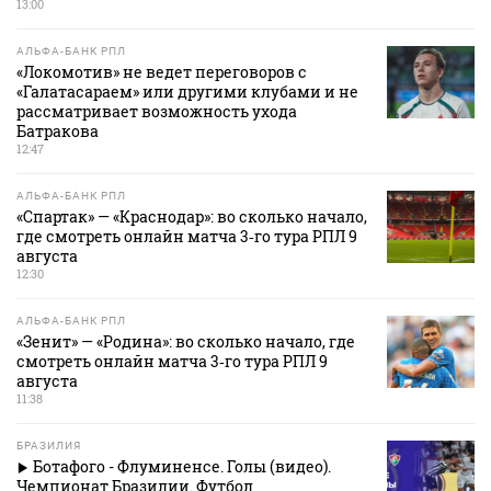
13:00
АЛЬФА-БАНК РПЛ
«Локомотив» не ведет переговоров с
«Галатасараем» или другими клубами и не
рассматривает возможность ухода
Батракова
12:47
АЛЬФА-БАНК РПЛ
«Спартак» — «Краснодар»: во сколько начало,
где смотреть онлайн матча 3‑го тура РПЛ 9
августа
12:30
АЛЬФА-БАНК РПЛ
«Зенит» — «Родина»: во сколько начало, где
смотреть онлайн матча 3‑го тура РПЛ 9
августа
11:38
БРАЗИЛИЯ
Ботафого - Флуминенсе. Голы (видео).
Чемпионат Бразилии. Футбол