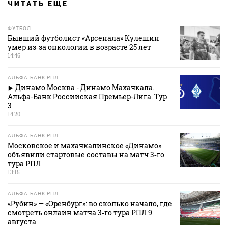
ЧИТАТЬ ЕЩЕ
ФУТБОЛ
Бывший футболист «Арсенала» Кулешин
умер из‑за онкологии в возрасте 25 лет
14:46
АЛЬФА-БАНК РПЛ
Динамо Москва - Динамо Махачкала.
Альфа-Банк Российская Премьер-Лига. Тур
3
14:20
АЛЬФА-БАНК РПЛ
Московское и махачкалинское «Динамо»
объявили стартовые составы на матч 3‑го
тура РПЛ
13:15
АЛЬФА-БАНК РПЛ
«Рубин» — «Оренбург»: во сколько начало, где
смотреть онлайн матча 3‑го тура РПЛ 9
августа