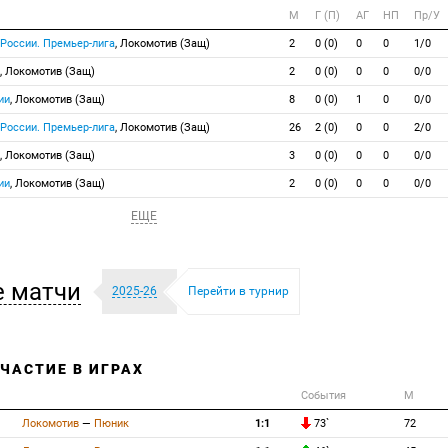
М
Г (П)
АГ
НП
Пр/У
 России. Премьер-лига
, Локомотив (Защ)
2
0 (0)
0
0
1/0
, Локомотив (Защ)
2
0 (0)
0
0
0/0
ии
, Локомотив (Защ)
8
0 (0)
1
0
0/0
 России. Премьер-лига
, Локомотив (Защ)
26
2 (0)
0
0
2/0
, Локомотив (Защ)
3
0 (0)
0
0
0/0
ии
, Локомотив (Защ)
2
0 (0)
0
0
0/0
ЕЩЕ
 матчи
2025-26
Перейти в турнир
УЧАСТИЕ В ИГРАХ
События
М
Локомотив
—
Пюник
1:1
73`
72