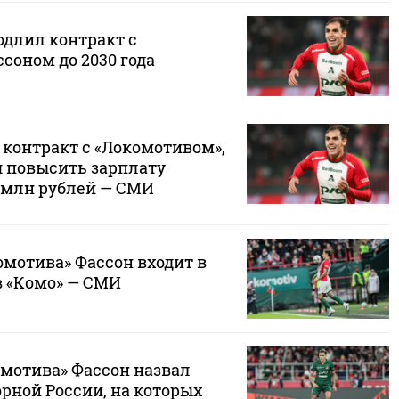
одлил контракт с
соном до 2030 года
 контракт с «Локомотивом»,
я повысить зарплату
8 млн рублей — СМИ
омотива» Фассон входит в
в «Комо» — СМИ
мотива» Фассон назвал
рной России, на которых