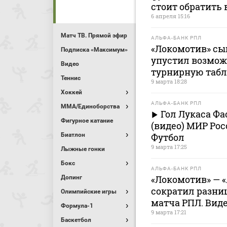
стоит обратить
6 апреля 15:16
Матч ТВ. Прямой эфир
АЛЬФА-БАНК РПЛ
«Локомотив» сы
Подписка «Максимум»
упустил возмож
Видео
турнирную таб
Теннис
9 марта 18:28
Хоккей
АЛЬФА-БАНК РПЛ
MMA/Единоборства
Гол Лукаса Фас
Фигурное катание
(видео) МИР Ро
Биатлон
Футбол
9 марта 17:25
Лыжные гонки
Бокс
АЛЬФА-БАНК РПЛ
«Локомотив» — «
Допинг
сократил разниц
Олимпийские игры
матча РПЛ. Вид
Формула-1
9 марта 17:21
Баскетбол