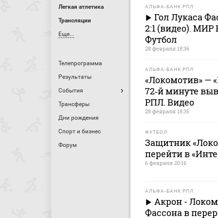
Легкая атлетика
АЛЬФА-БАНК РПЛ
Гол Лукаса Фа
Трансляции
2:1 (видео). МИ
Еще...
Футбол
28 февраля 18:36
Телепрограмма
АЛЬФА-БАНК РПЛ
Результаты
«Локомотив» — «
72‑й минуте вы
События
РПЛ. Видео
Трансферы
28 февраля 18:35
Дни рождения
Спорт и бизнес
ФУТБОЛ
Защитник «Локо
Форум
перейти в «Инт
6 февраля 20:16
АЛЬФА-БАНК РПЛ
Акрон - Локо
Фассона в перер