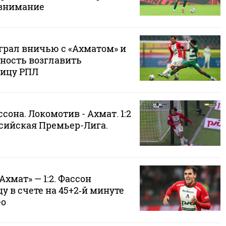
 внимание
грал вничью с «Ахматом» и
ность возглавить
лицу РПЛ
сона. Локомотив - Ахмат. 1:2
ссийская Премьер-Лига.
Ахмат» — 1:2. Фассон
у в счете на 45+2‑й минуте
ео