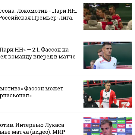
ссона. Локомотив - Пари НН.
Р Российская Премьер-Лига.
Пари НН» — 2:1. Фассон на
вел команду вперед в матче
мотива» Фассон может
ернасьонал»
мотив. Интервью Лукаса
ыве матча (видео). МИР