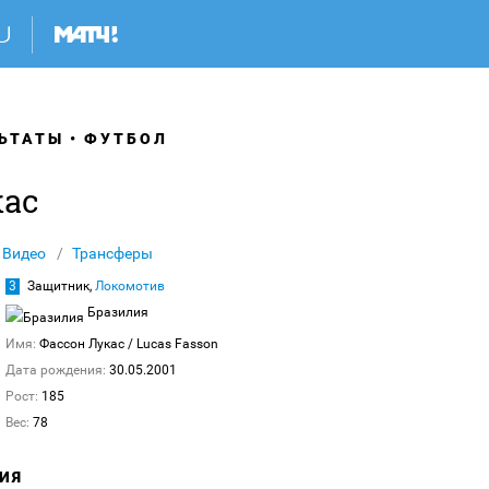
ЬТАТЫ
ФУТБОЛ
кас
Видео
Трансферы
3
Защитник,
Локомотив
Бразилия
Имя:
Фассон Лукас
/ Lucas Fasson
Дата рождения:
30.05.2001
Рост:
185
Вес:
78
ИЯ