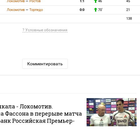
Локомотив
—
Ростов
1:1
46`
45
Локомотив
—
Торпедо
0:0
70`
21
138
? Условные обозначения
Комментировать
кала - Локомотив.
а Фассона в перерыве матча
Банк Российская Премьер-