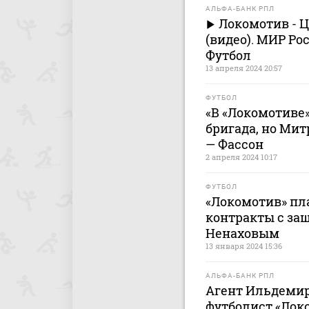
АЛЬФА-БАНК РПЛ
Локомотив - Ц
(видео). МИР Ро
Футбол
13 апреля 2024 20:57
ФУТБОЛ
«В «Локомотиве
бригада, но Ми
— Фассон
2 апреля 2024 10:17
ФУТБОЛ
«Локомотив» пл
контракты c за
Ненаховым
13 января 2024 15:36
АЛЬФА-БАНК РПЛ
Агент Ильдемир
футболист «Лок