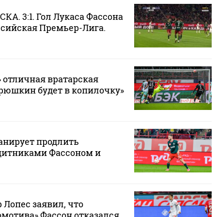
СКА. 3:1. Гол Лукаса Фассона
ссийская Премьер-Лига.
» отличная вратарская
трюшкин будет в копилочку»
анирует продлить
щитниками Фассоном и
 Лопес заявил, что
омотива» Фассон отказался