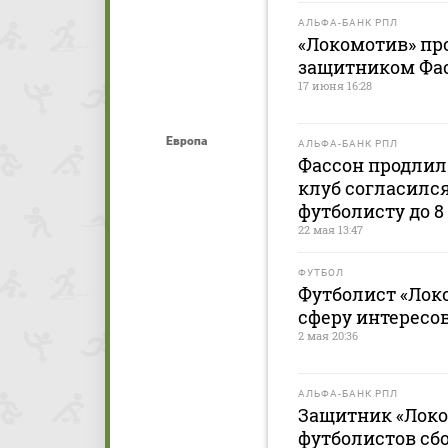
АЛЬФА-БАНК РПЛ
«Локомотив» пр
защитником Фас
17 июня 16:28
Европа
АЛЬФА-БАНК РПЛ
Фассон продлил
клуб согласилс
футболисту до 
22 мая 13:47
ФУТБОЛ
Футболист «Лок
сферу интересо
2 мая 20:36
АЛЬФА-БАНК РПЛ
Защитник «Локо
футболистов сбо