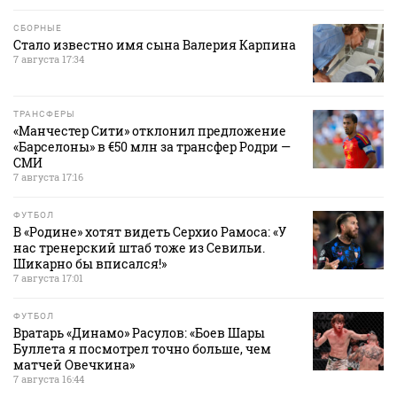
СБОРНЫЕ
Стало известно имя сына Валерия Карпина
7 августа 17:34
ТРАНСФЕРЫ
«Манчестер Сити» отклонил предложение
«Барселоны» в €50 млн за трансфер Родри —
СМИ
7 августа 17:16
ФУТБОЛ
В «Родине» хотят видеть Серхио Рамоса: «У
нас тренерский штаб тоже из Севильи.
Шикарно бы вписался!»
7 августа 17:01
ФУТБОЛ
Вратарь «Динамо» Расулов: «Боев Шары
Буллета я посмотрел точно больше, чем
матчей Овечкина»
7 августа 16:44