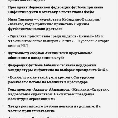
Президент Норвежской федерации футбола призвала
Инфантино уйти в отставку с поста главы ФИФА
Инал Танашев — о судействе в Кабардино‑Балкарии:
«Бывало, когда прилично прилетало. С одним
футболистом начали драться»
«Удивляет присутствие среди лидеров «Динамо» Мх и
что слишком легко выиграл «Зенит» — Журавель о старте
сезона РПЛ
Футболисту сборной Англии Тони предъявлено
обвинение в нападении в клубе
Федерация футбола Албании отозвала поддержку
кандидатуры Инфантино на выборах президента ФИФА
«Понял, что я не такой уж и крутой». Сигурдссон
рассказал о погоне на машинах в Краснодаре
Гендиректор «Ахмата» Айдамиров: «Мы, как и «Спартак»,
недовольны судейством. Не считаем поведение
Касинтуры агрессивным»
Звезда российского футбола попался на допинге. И с
честью принял наказание