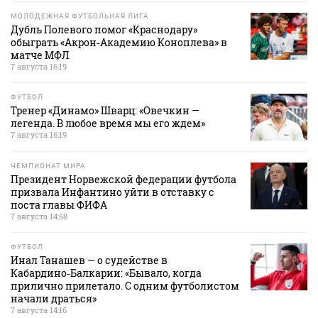
МОЛОДЕЖНАЯ ФУТБОЛЬНАЯ ЛИГА
Дубль Полевого помог «Краснодару»
обыграть «Акрон‑Академию Коноплева» в
матче МФЛ
7 августа 16:19
ФУТБОЛ
Тренер «Динамо» Шварц: «Овечкин —
легенда. В любое время мы его ждем»
7 августа 16:19
ЧЕМПИОНАТ МИРА
Президент Норвежской федерации футбола
призвала Инфантино уйти в отставку с
поста главы ФИФА
7 августа 14:58
ФУТБОЛ
Инал Танашев — о судействе в
Кабардино‑Балкарии: «Бывало, когда
прилично прилетало. С одним футболистом
начали драться»
7 августа 14:16