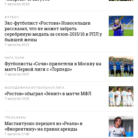
7 августа 20:18
ФУТБОЛ
Экс‑футболист «Ростова» Новосельцев
рассказал, что не может забрать
серебряную медаль за сезон‑2015/16 в РПЛ у
бывшей жены
7 августа 20:13
ЛИГА ПАРИ
Футболисты «Сочи» прилетели в Москву на
матч Первой лиги с «Торпедо»
7 августа 19:57
МОЛОДЕЖНАЯ ФУТБОЛЬНАЯ ЛИГА
«Ростов» обыграл «Зенит» в матче МФЛ
7 августа 19:25
ТРАНСФЕРЫ
Мастантуоно перешел из «Реала» в
«Фиорентину» на правах аренды
7 августа 17:48