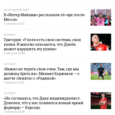
ОСТАЛЬНОЙ МИР
В «Интер Майами» рассказали об «эре после
Месси»
7 августа 23:37
ФУТБОЛ
Григорян: «У всех есть своя система, своя
кухня. И многие опасаются, что Дзюба
может нарушить эту кухню»
7 августа 22:44
ФУТБОЛ
«Важно не терять свои очки. Там, где мы
должны брать их». Михаил Кержаков — о
матче «Зенита» с «Родиной»
7 августа 22:31
ФУТБОЛ
«Не соглашусь, что Даку индивидуалист.
Доволен, что у нас появился новый яркий
форвард» — Карседо
7 августа 22:06