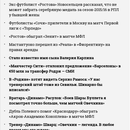
Экс‑футболист «Ростова» Новосельцев рассказал, что не
может забрать серебряную медаль за сезон‑2015/16 в РПЛ
у бывшей жены
Футболисты «Сочи» прилетели в Москву на матч Первой
лиги с «Торпедо»
«Ростов» обыграл «Зенит» в матче МФЛ
Мастантуоно перешел из «Реала» в «Фиорентину» на
правах аренды
Стало известно имя сына Валерия Карпина
«Манчестер Сити» отклонил предложение «Барселоны» в
€50 млн за трансфер Родри — СМИ
В «Родине» хотят видеть Серхио Рамоса: «У нас
тренерский штаб тоже из Севильи. Шикарно бы
вписался!»
Вратарь «Динамо» Расулов: «Боев Шары Буллета я
посмотрел точно больше, чем матчей Овечкина»
Дубль Полевого помог «Краснодару» обыграть
«Акрон‑Академию Коноплева» в матче МФЛ
Тренер «Динамо» Шварц: «Овечкин — легенда. В любое
время мы его ждем»