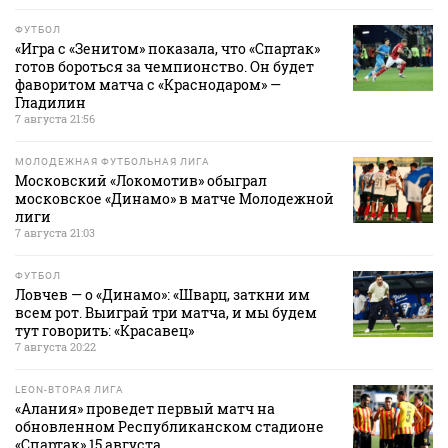
ФУТБОЛ
«Игра с «Зенитом» показала, что «Спартак»
готов бороться за чемпионство. Он будет
фаворитом матча с «Краснодаром» —
Гладилин
7 августа 21:56
МОЛОДЕЖНАЯ ФУТБОЛЬНАЯ ЛИГА
Московский «Локомотив» обыграл
московское «Динамо» в матче Молодежной
лиги
7 августа 21:03
ФУТБОЛ
Ловчев — о «Динамо»: «Шварц, заткни им
всем рот. Выиграй три матча, и мы будем
тут говорить: «Красавец»
7 августа 20:22
LEON-ВТОРАЯ ЛИГА
«Алания» проведет первый матч на
обновленном Республиканском стадионе
«Спартак» 15 августа