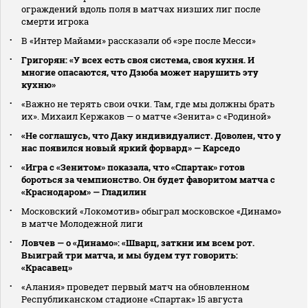
ограждений вдоль поля в матчах низших лиг после
смерти игрока
В «Интер Майами» рассказали об «эре после Месси»
Григорян: «У всех есть своя система, своя кухня. И
многие опасаются, что Дзюба может нарушить эту
кухню»
«Важно не терять свои очки. Там, где мы должны брать
их». Михаил Кержаков — о матче «Зенита» с «Родиной»
«Не соглашусь, что Даку индивидуалист. Доволен, что у
нас появился новый яркий форвард» — Карседо
«Игра с «Зенитом» показала, что «Спартак» готов
бороться за чемпионство. Он будет фаворитом матча с
«Краснодаром» — Гладилин
Московский «Локомотив» обыграл московское «Динамо»
в матче Молодежной лиги
Ловчев — о «Динамо»: «Шварц, заткни им всем рот.
Выиграй три матча, и мы будем тут говорить:
«Красавец»
«Алания» проведет первый матч на обновленном
Республиканском стадионе «Спартак» 15 августа