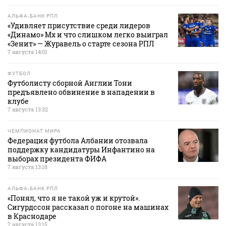
АЛЬФА-БАНК РПЛ
«Удивляет присутствие среди лидеров
«Динамо» Мх и что слишком легко выиграл
«Зенит» — Журавель о старте сезона РПЛ
7 августа 14:01
ФУТБОЛ
Футболисту сборной Англии Тони
предъявлено обвинение в нападении в
клубе
7 августа 13:32
ЧЕМПИОНАТ МИРА
Федерация футбола Албании отозвала
поддержку кандидатуры Инфантино на
выборах президента ФИФА
7 августа 13:18
АЛЬФА-БАНК РПЛ
«Понял, что я не такой уж и крутой».
Сигурдссон рассказал о погоне на машинах
в Краснодаре
7 августа 13:15