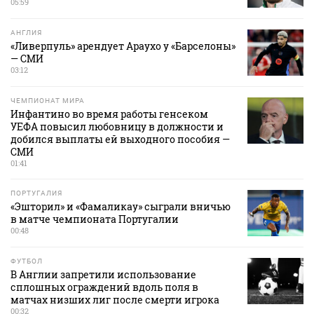
05:59
АНГЛИЯ
«Ливерпуль» арендует Араухо у «Барселоны»
— СМИ
03:12
ЧЕМПИОНАТ МИРА
Инфантино во время работы генсеком
УЕФА повысил любовницу в должности и
добился выплаты ей выходного пособия —
СМИ
01:41
ПОРТУГАЛИЯ
«Эшторил» и «Фамаликау» сыграли вничью
в матче чемпионата Португалии
00:48
ФУТБОЛ
В Англии запретили использование
сплошных ограждений вдоль поля в
матчах низших лиг после смерти игрока
00:32