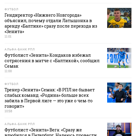
ФУТБОЛ
Гендиректор «Нижнего Новгорода»
объяснил, почему отдали Латышонка в
аренду «Балтике» сразу после перехода из
«Зенита»
11:01
АЛЬФА-БАНК РПЛ
Футболист «Зенита» Кондаков избежал
сотрясения в матче с «Балтикой», сообщил
Семак
11:00
ФУТБОЛ
Тренер «Зенита» Семак: «В РПЛ не бывает
слабых команд. «Родина» больше всех
забила в Первой лиге — это уже о чем‑то
говорит»
10:58
АЛЬФА-БАНК РПЛ
Футболист «Зенита» Вега: «Сразу же
влюбился в Петербург. Надеюсь провести