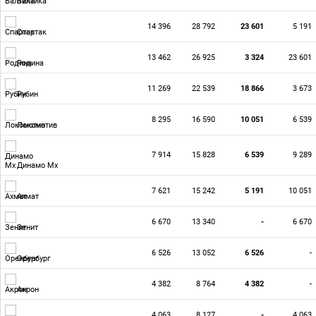
Балтика
14 396
28 792
23 601
5 191
Спартак
13 462
26 925
3 324
23 601
Родина
11 269
22 539
18 866
3 673
Рубин
8 295
16 590
10 051
6 539
Локомотив
7 914
15 828
6 539
9 289
Динамо Мх
7 621
15 242
5 191
10 051
Ахмат
6 670
13 340
-
6 670
Зенит
6 526
13 052
6 526
-
Оренбург
4 382
8 764
4 382
-
Акрон
4 063
8 127
-
4 063