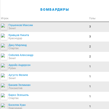
БОМБАРДИРЫ
Игрок
Голы
Глушенков Максим
3
Зенит
Кривцов Никита
3
Краснодар
Даку Мирлинд
2
Спартак
Соболев Александр
2
Зенит
Арройо Андерсон
1
Рубин
Аугусто Фелипе
1
Зенит
Бакаев Зелимхан
1
Локомотив
Барко Эсекьель
1
Спартак
Боселли Хуан
1
Краснодар