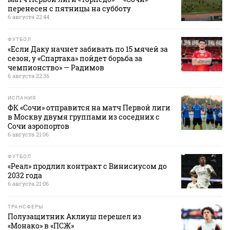
перенесен с пятницы на субботу
6 августа 22:44
ФУТБОЛ
«Если Даку начнет забивать по 15 мячей за
сезон, у «Спартака» пойдет борьба за
чемпионство» — Радимов
6 августа 22:36
ИСПАНИЯ
ФК «Сочи» отправится на матч Первой лиги
в Москву двумя группами из соседних с
Сочи аэропортов
6 августа 21:06
ФУТБОЛ
«Реал» продлил контракт с Винисиусом до
2032 года
6 августа 21:06
ТРАНСФЕРЫ
Полузащитник Аклиуш перешел из
«Монако» в «ПСЖ»