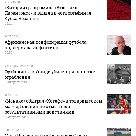
БРАЗИЛИЯ
«Витория» разгромила «Атлетико
Паранаэнсе» и вышла в четвертьфинал
Кубка Бразилии
04:25
ФУТБОЛ
Африканская конфедерация футбола
поддержала Инфантино
00:52
ОСТАЛЬНОЙ МИР
Футболиста в Уганде убили при попытке
ограбления
6 августа 23:41
ФУТБОЛ
«Монако» обыграл «Хетафе» в товарищеском
матче, Головин не отметился
результативными действиями
6 августа 23:11
ЛИГА ПАРИ
Матч Первой лиги «Торпедо» — «Сочи»