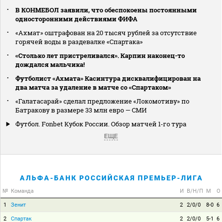
В КОНМЕБОЛ заявили, что обеспокоены постоянными
односторонними действиями ФИФА
«Ахмат» оштрафован на 20 тысяч рублей за отсутствие
горячей воды в раздевалке «Спартака»
«Столько лет пристреливался». Карпин наконец-то
дождался мальчика!
Футболист «Ахмата» Касинтура дисквалифицирован на
два матча за удаление в матче со «Спартаком»
«Галатасарай» сделал предложение «Локомотиву» по
Батракову в размере 33 млн евро — СМИ
Футбол. Fonbet Кубок России. Обзор матчей 1-го тура
ЕЩЕ
АЛЬФА-БАНК РОССИЙСКАЯ ПРЕМЬЕР-ЛИГА
№
Команда
И
В/Н/П
М
О
1
Зенит
2
2/0/0
8-0
6
2
Спартак
2
2/0/0
5-1
6