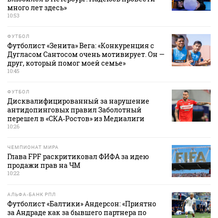
много лет здесь»
10:53
ФУТБОЛ
Футболист «Зенита» Вега: «Конкуренция с
Дугласом Сантосом очень мотивирует. Он —
друг, который помог моей семье»
10:45
ФУТБОЛ
Дисквалифицированный за нарушение
антидопинговых правил Заболотный
перешел в «СКА‑Ростов» из Медиалиги
10:26
ЧЕМПИОНАТ МИРА
Глава FPF раскритиковал ФИФА за идею
продажи прав на ЧМ
10:22
АЛЬФА-БАНК РПЛ
Футболист «Балтики» Андерсон: «Приятно
за Андраде как за бывшего партнера по