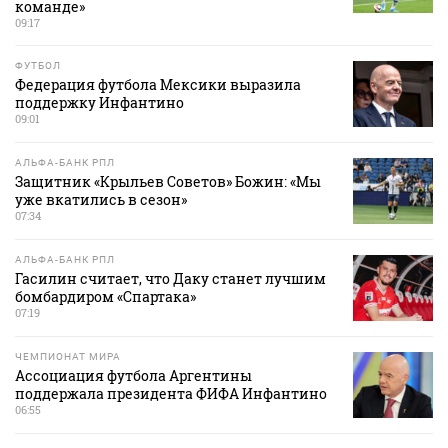
команде»
09:17
ФУТБОЛ
Федерация футбола Мексики выразила
поддержку Инфантино
09:01
АЛЬФА-БАНК РПЛ
Защитник «Крыльев Советов» Божин: «Мы
уже вкатились в сезон»
07:34
АЛЬФА-БАНК РПЛ
Гасилин считает, что Даку станет лучшим
бомбардиром «Спартака»
07:19
ЧЕМПИОНАТ МИРА
Ассоциация футбола Аргентины
поддержала президента ФИФА Инфантино
06:55