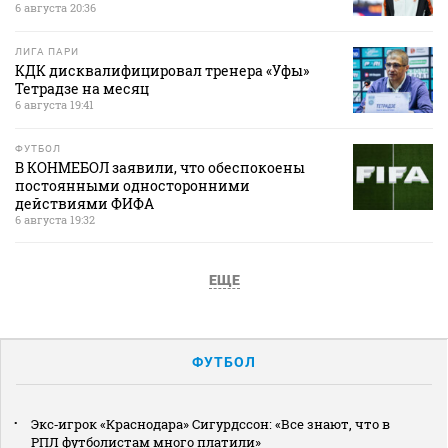
6 августа 20:36
ЛИГА ПАРИ
КДК дисквалифицировал тренера «Уфы»
Тетрадзе на месяц
6 августа 19:41
ФУТБОЛ
В КОНМЕБОЛ заявили, что обеспокоены
постоянными односторонними
действиями ФИФА
6 августа 19:32
ЕЩЕ
ФУТБОЛ
Экс‑игрок «Краснодара» Сигурдссон: «Все знают, что в
РПЛ футболистам много платили»