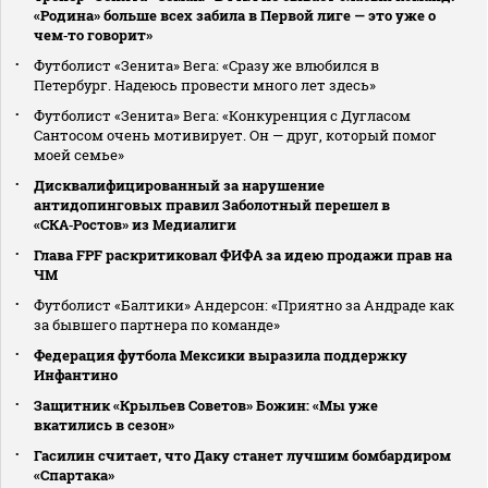
«Родина» больше всех забила в Первой лиге — это уже о
чем‑то говорит»
Футболист «Зенита» Вега: «Сразу же влюбился в
Петербург. Надеюсь провести много лет здесь»
Футболист «Зенита» Вега: «Конкуренция с Дугласом
Сантосом очень мотивирует. Он — друг, который помог
моей семье»
Дисквалифицированный за нарушение
антидопинговых правил Заболотный перешел в
«СКА‑Ростов» из Медиалиги
Глава FPF раскритиковал ФИФА за идею продажи прав на
ЧМ
Футболист «Балтики» Андерсон: «Приятно за Андраде как
за бывшего партнера по команде»
Федерация футбола Мексики выразила поддержку
Инфантино
Защитник «Крыльев Советов» Божин: «Мы уже
вкатились в сезон»
Гасилин считает, что Даку станет лучшим бомбардиром
«Спартака»