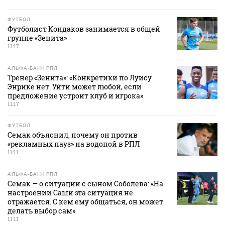
ФУТБОЛ
Футболист Кондаков занимается в общей
группе «Зенита»
11:17
АЛЬФА-БАНК РПЛ
Тренер «Зенита»: «Конкретики по Луису
Энрике нет. Уйти может любой, если
предложение устроит клуб и игрока»
11:17
ФУТБОЛ
Семак объяснил, почему он против
«рекламных пауз» на водопой в РПЛ
11:11
АЛЬФА-БАНК РПЛ
Семак — о ситуации с сыном Соболева: «На
настроении Саши эта ситуация не
отражается. С кем ему общаться, он может
делать выбор сам»
11:11