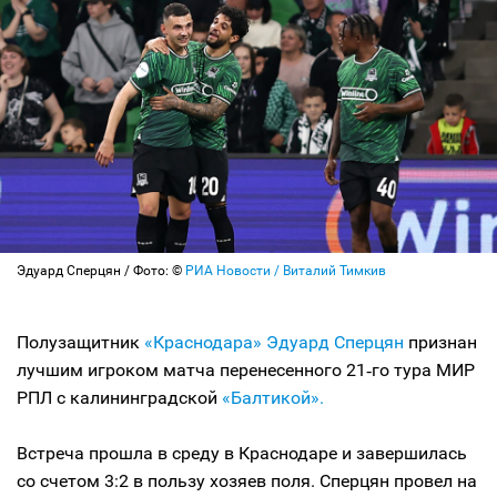
Эдуард Сперцян / Фото: ©
РИА Новости / Виталий Тимкив
Полузащитник
«Краснодара»
Эдуард Сперцян
признан
лучшим игроком матча перенесенного 21‑го тура МИР
РПЛ с калининградской
«Балтикой».
Встреча прошла в среду в Краснодаре и завершилась
со счетом 3:2 в пользу хозяев поля. Сперцян провел на