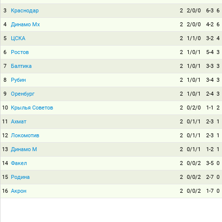
3
Краснодар
2
2/0/0
6-3
6
4
Динамо Мх
2
2/0/0
4-2
6
5
ЦСКА
2
1/1/0
3-2
4
6
Ростов
2
1/0/1
5-4
3
7
Балтика
2
1/0/1
3-3
3
8
Рубин
2
1/0/1
3-4
3
9
Оренбург
2
1/0/1
2-4
3
10
Крылья Советов
2
0/2/0
1-1
2
11
Ахмат
2
0/1/1
2-3
1
12
Локомотив
2
0/1/1
2-3
1
13
Динамо М
2
0/1/1
1-2
1
14
Факел
2
0/0/2
3-5
0
15
Родина
2
0/0/2
2-7
0
16
Акрон
2
0/0/2
1-7
0