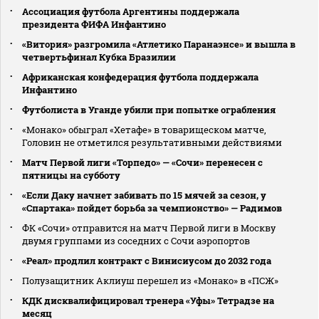
Ассоциация футбола Аргентины поддержала
президента ФИФА Инфантино
«Витория» разгромила «Атлетико Паранаэнсе» и вышла в
четвертьфинал Кубка Бразилии
Африканская конфедерация футбола поддержала
Инфантино
Футболиста в Уганде убили при попытке ограбления
«Монако» обыграл «Хетафе» в товарищеском матче,
Головин не отметился результативными действиями
Матч Первой лиги «Торпедо» — «Сочи» перенесен с
пятницы на субботу
«Если Даку начнет забивать по 15 мячей за сезон, у
«Спартака» пойдет борьба за чемпионство» — Радимов
ФК «Сочи» отправится на матч Первой лиги в Москву
двумя группами из соседних с Сочи аэропортов
«Реал» продлил контракт с Винисиусом до 2032 года
Полузащитник Аклиуш перешел из «Монако» в «ПСЖ»
КДК дисквалифицировал тренера «Уфы» Тетрадзе на
месяц