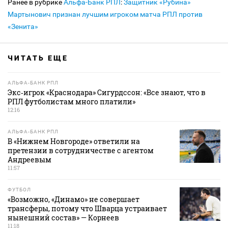
Ранее в рубрике
Альфа-Банк РПЛ
:
Защитник «Рубина»
Мартынович признан лучшим игроком матча РПЛ против
«Зенита»
ЧИТАТЬ ЕЩЕ
АЛЬФА-БАНК РПЛ
Экс‑игрок «Краснодара» Сигурдссон: «Все знают, что в
РПЛ футболистам много платили»
12:16
АЛЬФА-БАНК РПЛ
В «Нижнем Новгороде» ответили на
претензии в сотрудничестве с агентом
Андреевым
11:57
ФУТБОЛ
«Возможно, «Динамо» не совершает
трансферы, потому что Шварца устраивает
нынешний состав» — Корнеев
11:18