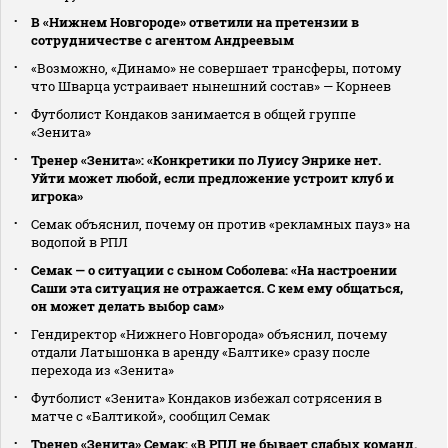
В «Нижнем Новгороде» ответили на претензии в
сотрудничестве с агентом Андреевым
«Возможно, «Динамо» не совершает трансферы, потому
что Шварца устраивает нынешний состав» — Корнеев
Футболист Кондаков занимается в общей группе
«Зенита»
Тренер «Зенита»: «Конкретики по Луису Энрике нет.
Уйти может любой, если предложение устроит клуб и
игрока»
Семак объяснил, почему он против «рекламных пауз» на
водопой в РПЛ
Семак — о ситуации с сыном Соболева: «На настроении
Саши эта ситуация не отражается. С кем ему общаться,
он может делать выбор сам»
Гендиректор «Нижнего Новгорода» объяснил, почему
отдали Латышонка в аренду «Балтике» сразу после
перехода из «Зенита»
Футболист «Зенита» Кондаков избежал сотрясения в
матче с «Балтикой», сообщил Семак
Тренер «Зенита» Семак: «В РПЛ не бывает слабых команд.