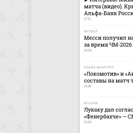
матча (видео). Кр
Альфа-Банк Росси
17:11
ФУТБОЛ
Месси получил н
за время ЧМ‑2026
16:54
АЛЬФА-БАНК РПЛ
«Локомотив» и «А
составы на матч 
16:45
ИТАЛИЯ
Лукаку дал соглас
«Фенербахче» — 
16:43