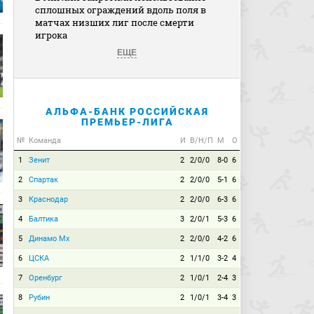
сплошных ограждений вдоль поля в
матчах низших лиг после смерти
игрока
ЕЩЕ
АЛЬФА-БАНК РОССИЙСКАЯ
ПРЕМЬЕР-ЛИГА
№
Команда
И
В/Н/П
М
О
1
Зенит
2
2/0/0
8-0
6
2
Спартак
2
2/0/0
5-1
6
3
Краснодар
2
2/0/0
6-3
6
4
Балтика
3
2/0/1
5-3
6
5
Динамо Мх
2
2/0/0
4-2
6
6
ЦСКА
2
1/1/0
3-2
4
7
Оренбург
2
1/0/1
2-4
3
8
Рубин
2
1/0/1
3-4
3