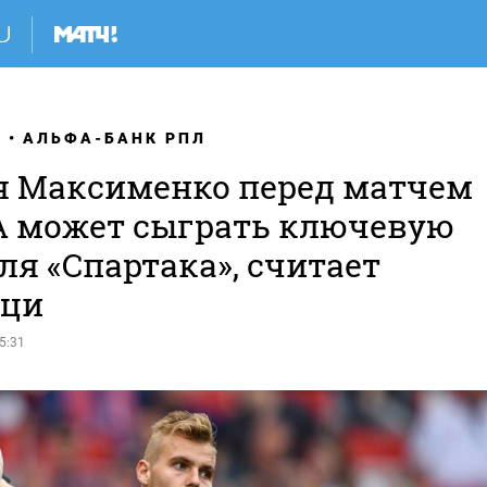
Я
АЛЬФА-БАНК РПЛ
я Максименко перед матчем
А может сыграть ключевую
ля «Спартака», считает
ци
5:31