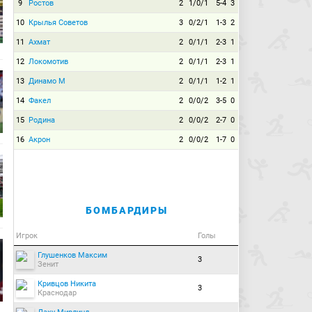
9
Ростов
2
1/0/1
5-4
3
10
Крылья Советов
3
0/2/1
1-3
2
11
Ахмат
2
0/1/1
2-3
1
12
Локомотив
2
0/1/1
2-3
1
13
Динамо М
2
0/1/1
1-2
1
14
Факел
2
0/0/2
3-5
0
15
Родина
2
0/0/2
2-7
0
16
Акрон
2
0/0/2
1-7
0
БОМБАРДИРЫ
Игрок
Голы
Глушенков Максим
3
Зенит
Кривцов Никита
3
Краснодар