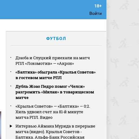
Войти
ФУТБОЛ
Дзюба и Слуцкий приехали на матч
РПЛ «Локомотив» — «Акрон»
«Балтика» обыграла «Крылья Советов»
в гостевом матче РПЛ
Дубль Жоао Педро помог «Челси»
разгромить «Милан» в товарищеском
матче
«Крылья Советов» — «Балтика» — 0:2.
Хиль удвоил счет на 81‑й минуте
матча РПЛ. Видео
Интервью Аймана Мурида в перерыве
матча (видео). Крылья Советов -
Балтика. Альфа-Банк Российская