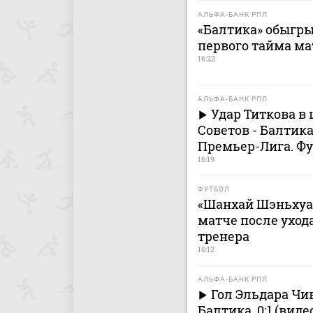
АЛЬФА-БАНК РПЛ
«Балтика» обыгры
первого тайма ма
16:22
АЛЬФА-БАНК РПЛ
Удар Титкова в 
Советов - Балтик
Премьер-Лига. Ф
16:19
ФУТБОЛ
«Шанхай Шэньхуа»
матче после ухода
тренера
16:12
АЛЬФА-БАНК РПЛ
Гол Эльдара Чи
Балтика. 0:1 (вид