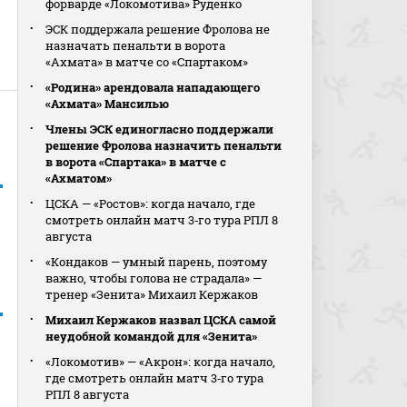
форварде «Локомотива» Руденко
ЭСК поддержала решение Фролова не
назначать пенальти в ворота
«Ахмата» в матче со «Спартаком»
«Родина» арендовала нападающего
«Ахмата» Мансилью
Члены ЭСК единогласно поддержали
решение Фролова назначить пенальти
в ворота «Спартака» в матче с
«Ахматом»
ЦСКА — «Ростов»: когда начало, где
смотреть онлайн матч 3‑го тура РПЛ 8
августа
«Кондаков — умный парень, поэтому
важно, чтобы голова не страдала» —
тренер «Зенита» Михаил Кержаков
Михаил Кержаков назвал ЦСКА самой
неудобной командой для «Зенита»
«Локомотив» — «Акрон»: когда начало,
где смотреть онлайн матч 3‑го тура
РПЛ 8 августа