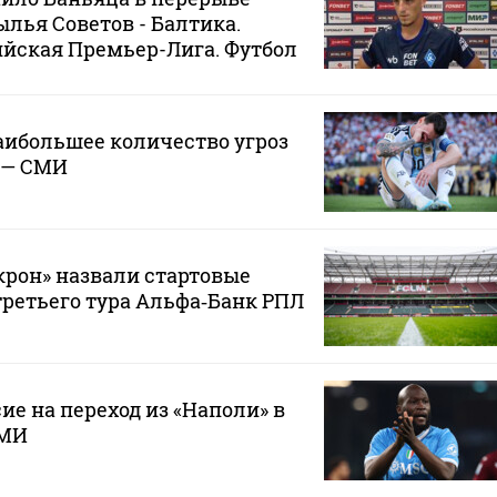
ылья Советов - Балтика.
йская Премьер-Лига. Футбол
аибольшее количество угроз
 — СМИ
крон» назвали стартовые
третьего тура Альфа‑Банк РПЛ
ие на переход из «Наполи» в
СМИ