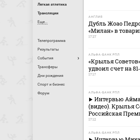
Легкая атлетика
Трансляции
АНГЛИЯ
Дубль Жоао Педро
Еще...
«Милан» в товар
17:27
Телепрограмма
Результаты
АЛЬФА-БАНК РПЛ
События
«Крылья Советов» 
удвоил счет на 81
Трансферы
17:17
Дни рождения
Спорт и бизнес
АЛЬФА-БАНК РПЛ
Форум
Интервью Айма
(видео). Крылья С
Российская Премь
17:12
АЛЬФА-БАНК РПЛ
Интервью Миха