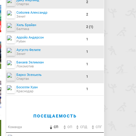
Даку Мирлинд
2
Спартак
Соболев Александр
2
Зенит
Хиль Брайан
2 (1)
Балтика
Арройо Андерсон
1
Рубин
Аугусто Фелипе
1
Зенит
Бакаев Зелимхан
1
Локомотив
Барко Эсекьель
1
Спартак
Боселли Хуан
1
Краснодар
ПОСЕЩАЕМОСТЬ
Команда
СП
ОП
CПД
CПГ