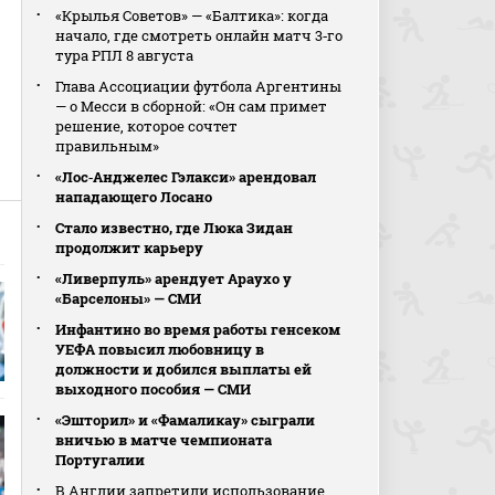
«Крылья Советов» — «Балтика»: когда
начало, где смотреть онлайн матч 3‑го
тура РПЛ 8 августа
Глава Ассоциации футбола Аргентины
— о Месси в сборной: «Он сам примет
решение, которое сочтет
правильным»
«Лос‑Анджелес Гэлакси» арендовал
нападающего Лосано
Стало известно, где Люка Зидан
продолжит карьеру
«Ливерпуль» арендует Араухо у
«Барселоны» — СМИ
Инфантино во время работы генсеком
УЕФА повысил любовницу в
должности и добился выплаты ей
выходного пособия — СМИ
«Эшторил» и «Фамаликау» сыграли
вничью в матче чемпионата
Португалии
В Англии запретили использование