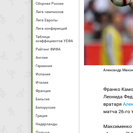
Сборная России
Лига чемпионов
Лига Европы
Лига конференций
Таблица
коэффициентов УЕФА
Рейтинг ФИФА
Англия
Германия
Александр Макси
Испания
Италия
Франко Камо
Франция
Леонида Феду
Бельгия
вратаря
Але
Белоруссия
матча 26‑го 
Греция
Нидерланды
Максименко 
Польша