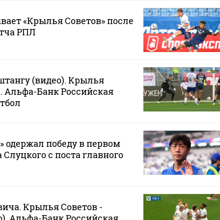
вает «Крылья Советов» после
тча РПЛ
штангу (видео). Крылья
а. Альфа-Банк Российская
утбол
 одержал победу в первом
 Слуцкого с поста главного
вича. Крылья Советов -
ео). Альфа-Банк Российская