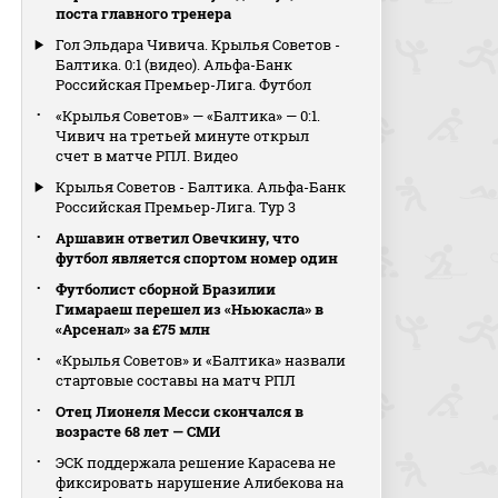
поста главного тренера
Гол Эльдара Чивича. Крылья Советов -
Балтика. 0:1 (видео). Альфа-Банк
Российская Премьер-Лига. Футбол
«Крылья Советов» — «Балтика» — 0:1.
Чивич на третьей минуте открыл
счет в матче РПЛ. Видео
Крылья Советов - Балтика. Альфа-Банк
Российская Премьер-Лига. Тур 3
Аршавин ответил Овечкину, что
футбол является спортом номер один
Футболист сборной Бразилии
Гимараеш перешел из «Ньюкасла» в
«Арсенал» за £75 млн
«Крылья Советов» и «Балтика» назвали
стартовые составы на матч РПЛ
Отец Лионеля Месси скончался в
возрасте 68 лет — СМИ
ЭСК поддержала решение Карасева не
фиксировать нарушение Алибекова на