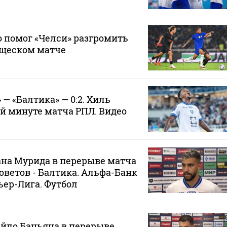
 помог «Челси» разгромить
ищеском матче
— «Балтика» — 0:2. Хиль
‑й минуте матча РПЛ. Видео
на Мурида в перерыве матча
оветов - Балтика. Альфа-Банк
ер-Лига. Футбол
йло Баньяца в перерыве