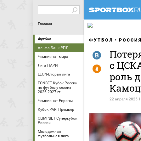
Главная
Футбол
ФУТБОЛ
РОССИ
Альфа-Банк РПЛ
Потер
R
Чемпионат мира
с ЦСК
Лига ПАРИ
Y
роль д
LEON-Вторая лига
FONBET Кубок России
Камоц
по футболу сезона
2026-2027 гг.
22 апреля 2025 1
Чемпионат Европы
Кубок PARI Премьер
OLIMPBET Суперкубок
России
Молодежная
футбольная лига