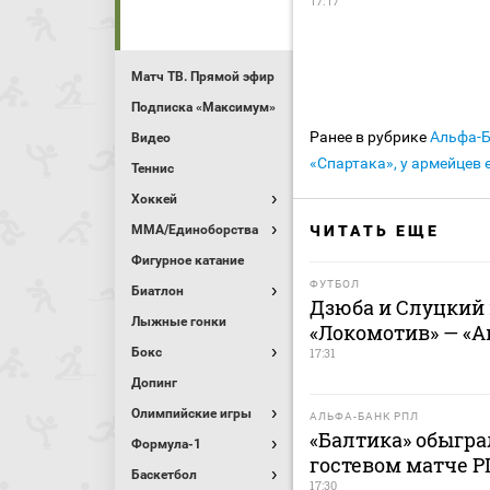
17:17
Матч ТВ. Прямой эфир
Подписка «Максимум»
Ранее в рубрике
Альфа-
Видео
«Спартака», у армейцев
Теннис
Хоккей
ЧИТАТЬ ЕЩЕ
MMA/Единоборства
Фигурное катание
ФУТБОЛ
Биатлон
Дзюба и Слуцкий
Лыжные гонки
«Локомотив» — «А
17:31
Бокс
Допинг
Олимпийские игры
АЛЬФА-БАНК РПЛ
«Балтика» обыгра
Формула-1
гостевом матче 
Баскетбол
17:30