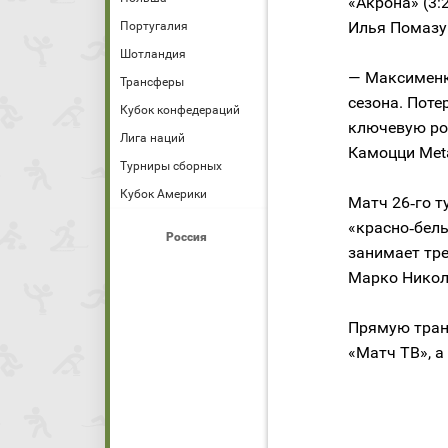
«Акрона» (3:
Илья Помазу
Португалия
Шотландия
— Максименк
Трансферы
сезона. Поте
Кубок конфедераций
ключевую ро
Лига наций
Камоцци Meta
Турниры сборных
Кубок Америки
Матч 26‑го т
«красно‑бел
Россия
занимает тре
Марко Никол
Прямую транс
«Матч ТВ», а 