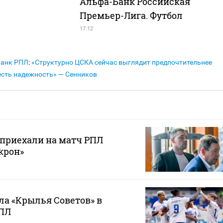
Альфа-Банк Российская
Премьер-Лига. Футбол
17:12
Банк РПЛ
:
«Структурно ЦСКА сейчас выглядит предпочтительнее
 есть надежность» — Сенников
 приехали на матч РПЛ
крон»
ла «Крылья Советов» в
РПЛ