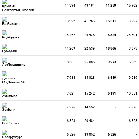
14 394
43 184
11 259
15 962
Крылья Советов
13 922
41 766
15 311
13 227
Балтика
13 462
26 925
3 324
23 601
Родина
11 269
22 539
18 866
3 673
Рубин
8 361
25 085
9 273
6 539
Локомотив
7 914
15 828
6 539
9 289
Динамо Мх
7 621
15 242
5 191
10 051
Ахмат
7 276
14 552
-
7 276
Зенит
6 828
20 484
-
6 828
Ростов
6 526
13 052
6 526
-
Оренбург