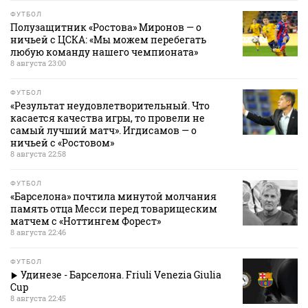
ФУТБОЛ
Полузащитник «Ростова» Миронов — о
ничьей с ЦСКА: «Мы можем перебегать
любую команду нашего чемпионата»
8 августа 23:00
ФУТБОЛ
«Результат неудовлетворительный. Что
касается качества игры, то провели не
самый лучший матч». Игдисамов — о
ничьей с «Ростовом»
8 августа 22:58
ФУТБОЛ
«Барселона» почтила минутой молчания
память отца Месси перед товарищеским
матчем с «Ноттингем Форест»
8 августа 22:46
ФУТБОЛ
Удинезе - Барселона. Friuli Venezia Giulia
Cup
8 августа 22:45