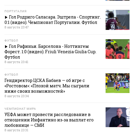
ПОРТУГАЛИЯ
Гол Родриго Саласара. Эштрела - Спортинг.
0:1 (видео). Чемпионат Португалии. Футбол
8 августа 23:47
ФУТБОЛ
Гол Рафиньи. Барселона - Ноттингем
Форест. 1:0 (видео). Friuli Venezia Giulia Cup.
Футбол
8 августа 23:41
ФУТБОЛ
Гендиректор ЦСКА Бабаев — об игре с
«Ростовом»: «Плохой матч. Мы сыграли
ниже своих возможностей»
8 августа 23:34
ЧЕМПИОНАТ МИРА
УЕФА может провести расследование в
отношении Инфантино из‑за выплат его
любовнице — СМИ
8 августа 23:31