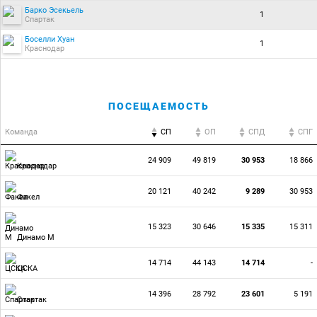
Барко Эсекьель
1
Спартак
Боселли Хуан
1
Краснодар
ПОСЕЩАЕМОСТЬ
Команда
СП
ОП
CПД
CПГ
24 909
49 819
30 953
18 866
Краснодар
20 121
40 242
9 289
30 953
Факел
15 323
30 646
15 335
15 311
Динамо М
14 714
44 143
14 714
-
ЦСКА
14 396
28 792
23 601
5 191
Спартак