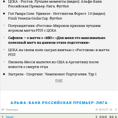
ЦСКА - Ростов. Лучшие моменты (видео). Альфа-Банк
Российская Премьер-Лига. Футбол
Гол Умара Соле. Удинезе - Ноттингем Форест. 1:0 (видео).
Friuli Venezia Giulia Cup. Футбол
Полузащитник «Ростова» Миронов признан лучшим
игроком матча РПЛ с ЦСКА
Сафонов — о матче с «МЮ»: «Для меня это максимально
полезный матч на данном этапе подготовки»
ЦСКА на своем поле сыграл вничью с «Ростовом» в матче
РПЛ
Лионель Месси вылетел из США в Аргентину после
новости о смерти отца
Эштрела - Спортинг. Чемпионат Португалии. Тур 1
ЕЩЕ
АЛЬФА-БАНК РОССИЙСКАЯ ПРЕМЬЕР-ЛИГА
№
Команда
И
В/Н/П
М
О
1
Зенит
2
2/0/0
8-0
6