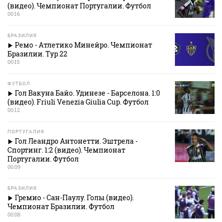
(видео). Чемпионат Португалии. Футбол
00:16
БРАЗИЛИЯ
Ремо - Атлетико Минейро. Чемпионат
Бразилии. Тур 22
00:15
ФУТБОЛ
Гол Вакуна Байо. Удинезе - Барселона. 1:0
(видео). Friuli Venezia Giulia Cup. Футбол
00:12
ПОРТУГАЛИЯ
Гол Леандро Антонетти. Эштрела -
Спортинг. 1:2 (видео). Чемпионат
Португалии. Футбол
00:09
БРАЗИЛИЯ
Гремио - Сан-Паулу. Голы (видео).
Чемпионат Бразилии. Футбол
00:08