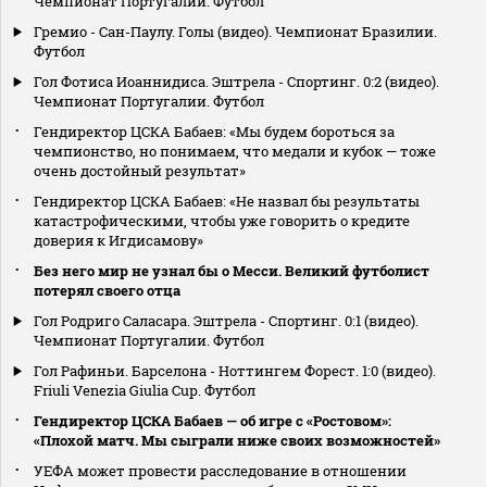
Чемпионат Португалии. Футбол
Гремио - Сан-Паулу. Голы (видео). Чемпионат Бразилии.
Футбол
Гол Фотиса Иоаннидиса. Эштрела - Спортинг. 0:2 (видео).
Чемпионат Португалии. Футбол
Гендиректор ЦСКА Бабаев: «Мы будем бороться за
чемпионство, но понимаем, что медали и кубок — тоже
очень достойный результат»
Гендиректор ЦСКА Бабаев: «Не назвал бы результаты
катастрофическими, чтобы уже говорить о кредите
доверия к Игдисамову»
Без него мир не узнал бы о Месси. Великий футболист
потерял своего отца
Гол Родриго Саласара. Эштрела - Спортинг. 0:1 (видео).
Чемпионат Португалии. Футбол
Гол Рафиньи. Барселона - Ноттингем Форест. 1:0 (видео).
Friuli Venezia Giulia Cup. Футбол
Гендиректор ЦСКА Бабаев — об игре с «Ростовом»:
«Плохой матч. Мы сыграли ниже своих возможностей»
УЕФА может провести расследование в отношении