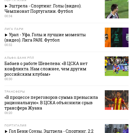
ПОРТУГАЛИЯ
Эштрела - Спортинг. Голы (видео).
Чемпионат Португалии. Футбол
00:34
ЛИГА ПАРИ
Урал - Уфа. Голы и лучшие моменты
(видео). Лига PARI. Футбол
00:32
АЛЬФА-БАНК РПЛ
Бабаев о работе Шевелева: «В ЦСКА нет
конфликта. Нам сложнее, чем другим
российским клубам»
00:30
ТРАНСФЕРЫ
«В процессе переговоров сумма превысила
рациональную». В ЦСКА объяснили срыв
трансфера Жуана
00:20
ПОРТУГАЛИЯ
Гол Бени Соузы. Эштрела - Спортинг. 2:2