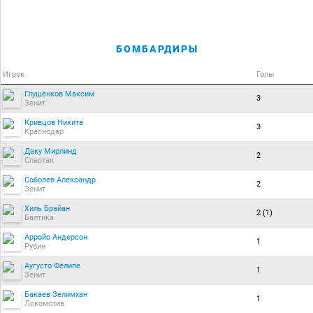
БОМБАРДИРЫ
Игрок
Голы
Глушенков Максим
3
Зенит
Кривцов Никита
3
Краснодар
Даку Мирлинд
2
Спартак
Соболев Александр
2
Зенит
Хиль Брайан
2 (1)
Балтика
Арройо Андерсон
1
Рубин
Аугусто Фелипе
1
Зенит
Бакаев Зелимхан
1
Локомотив