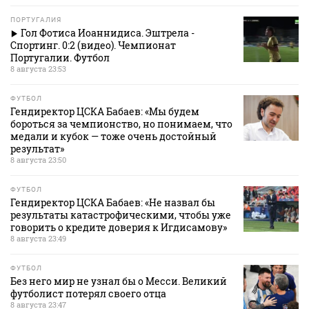
ПОРТУГАЛИЯ
Гол Фотиса Иоаннидиса. Эштрела -
Спортинг. 0:2 (видео). Чемпионат
Португалии. Футбол
8 августа 23:53
ФУТБОЛ
Гендиректор ЦСКА Бабаев: «Мы будем
бороться за чемпионство, но понимаем, что
медали и кубок — тоже очень достойный
результат»
8 августа 23:50
ФУТБОЛ
Гендиректор ЦСКА Бабаев: «Не назвал бы
результаты катастрофическими, чтобы уже
говорить о кредите доверия к Игдисамову»
8 августа 23:49
ФУТБОЛ
Без него мир не узнал бы о Месси. Великий
футболист потерял своего отца
8 августа 23:47