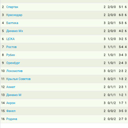
2
Спартак
2
2/0/0
5-1
6
3
Краснодар
2
2/0/0
6-3
6
4
Балтика
3
2/0/1
5-3
6
5
Динамо Мх
2
2/0/0
4-2
6
6
ЦСКА
3
1/2/0
3-2
5
7
Ростов
3
1/1/1
5-4
4
8
Рубин
2
1/0/1
3-4
3
9
Оренбург
2
1/0/1
2-4
3
10
Локомотив
3
0/2/1
2-3
2
11
Крылья Советов
3
0/2/1
1-3
2
12
Ахмат
2
0/1/1
2-3
1
13
Динамо М
2
0/1/1
1-2
1
14
Акрон
3
0/1/2
1-7
1
15
Факел
2
0/0/2
3-5
0
16
Родина
2
0/0/2
2-7
0