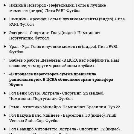
Нижний Новгород - Нефтехимик. Голы и лучшие
моменты (видео). Лига PARI. Футбол
Шинник - Арсенал. Голы и лучшие моменты (видео). Лига
PARI. Футбол
Эштрела - Спортинг. Голы (видео). Чемпионат
Португалии. Футбол
Урал - Уфа. Голы и лучшие моменты (видео). Лига PARI.
Футбол
Бабаев о работе Шевелева: «В ЦСКА нет конфликта. Нам
сложнее, чем другим российским клубам»
«В процессе переговоров сумма превысила
рациональную». В ЦСКА объяснили срыв трансфера
Жуана
Гол Бени Соузы. Эштрела - Спортинг. 2:2 (видео).
Чемпионат Португалии. Футбол
Ремо - Атлетико Минейро. Чемпионат Бразилии. Тур 22
Гол Вакуна Байо. Удинезе - Барселона. 1:0 (видео). Friuli
Venezia Giulia Cup. Футбол
Гол Леандро Антонетти. Эштрела - Спортинг. 1:2 (видео).