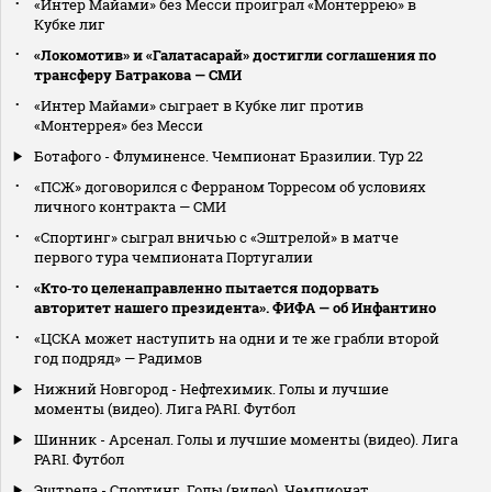
«Интер Майами» без Месси проиграл «Монтеррею» в
Кубке лиг
«Локомотив» и «Галатасарай» достигли соглашения по
трансферу Батракова — СМИ
«Интер Майами» сыграет в Кубке лиг против
«Монтеррея» без Месси
Ботафого - Флуминенсе. Чемпионат Бразилии. Тур 22
«ПСЖ» договорился с Ферраном Торресом об условиях
личного контракта — СМИ
«Спортинг» сыграл вничью с «Эштрелой» в матче
первого тура чемпионата Португалии
«Кто‑то целенаправленно пытается подорвать
авторитет нашего президента». ФИФА — об Инфантино
«ЦСКА может наступить на одни и те же грабли второй
год подряд» — Радимов
Нижний Новгород - Нефтехимик. Голы и лучшие
моменты (видео). Лига PARI. Футбол
Шинник - Арсенал. Голы и лучшие моменты (видео). Лига
PARI. Футбол
Эштрела - Спортинг. Голы (видео). Чемпионат