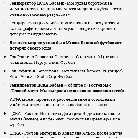
Гендиректор ЦСКА Бабаев: «Мы будем бороться за
чемпионство, но понимаем, что медали и кубок — тоже
очень достойный результат»
Гендиректор ЦСКА Бабаев: «Не назвал бы результаты
катастрофическими, чтобы уже говорить о кредите
доверия к Игдисамову»
Без него мир не узнал бы о Месси. Великий футболист
потерял своего отца
Гол Родриго Саласара. Эштрела - Спортинг. 0:1 (видео).
Чемпионат Португалии. Футбол
Гол Рафиньи. Барселона - Ноттингем Форест. 1:0 (видео).
Friuli Venezia Giulia Cup. Футбол
Гендиректор ЦСКА Бабаев — об игре с «Ростовом»:
«Плохой матч. Мы сыграли ниже своих возможностей»
УЕФА может провести расследование в отношении
Инфантино из‑за выплат его любовнице — СМИ
ЦСКА - Ростов. Интервью Дмитрия Игдисамова после
матча (видео). Альфа-Банк Российская Премьер-Лига.
Футбол
ЦСКА - Ростов. Интервью Хонатана Альбы после матча