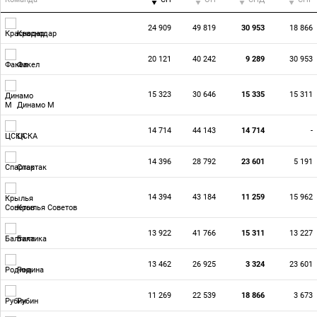
24 909
49 819
30 953
18 866
Краснодар
20 121
40 242
9 289
30 953
Факел
15 323
30 646
15 335
15 311
Динамо М
14 714
44 143
14 714
-
ЦСКА
14 396
28 792
23 601
5 191
Спартак
14 394
43 184
11 259
15 962
Крылья Советов
13 922
41 766
15 311
13 227
Балтика
13 462
26 925
3 324
23 601
Родина
11 269
22 539
18 866
3 673
Рубин