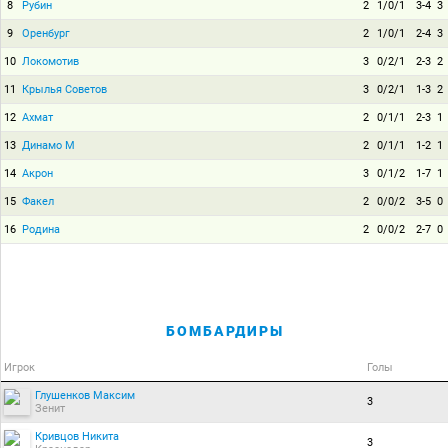
8
Рубин
2
1/0/1
3-4
3
9
Оренбург
2
1/0/1
2-4
3
10
Локомотив
3
0/2/1
2-3
2
11
Крылья Советов
3
0/2/1
1-3
2
12
Ахмат
2
0/1/1
2-3
1
13
Динамо М
2
0/1/1
1-2
1
14
Акрон
3
0/1/2
1-7
1
15
Факел
2
0/0/2
3-5
0
16
Родина
2
0/0/2
2-7
0
БОМБАРДИРЫ
Игрок
Голы
Глушенков Максим
3
Зенит
Кривцов Никита
3