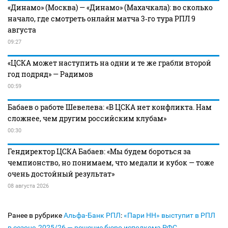
«Динамо» (Москва) — «Динамо» (Махачкала): во сколько
начало, где смотреть онлайн матча 3‑го тура РПЛ 9
августа
09:27
«ЦСКА может наступить на одни и те же грабли второй
год подряд» — Радимов
00:59
Бабаев о работе Шевелева: «В ЦСКА нет конфликта. Нам
сложнее, чем другим российским клубам»
00:30
Гендиректор ЦСКА Бабаев: «Мы будем бороться за
чемпионство, но понимаем, что медали и кубок — тоже
очень достойный результат»
08 августа 2026
Ранее в рубрике
Альфа-Банк РПЛ
:
«Пари НН» выступит в РПЛ
в сезоне‑2025/26 — решение бюро исполкома РФС