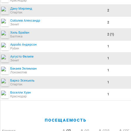
Краснодар
Даку Мирлинд
2
Спартак
Соболев Александр
2
Зенит
Хиль Брайан
2 (1)
Балтика
Арройо Андерсон
1
Рубин
Аугусто Фелипе
1
Зенит
Бакаев Зелимхан
1
Локомотив
Барко Эсекьель
1
Спартак
Боселли Хуан
1
Краснодар
ПОСЕЩАЕМОСТЬ
Команда
СП
ОП
CПД
CПГ