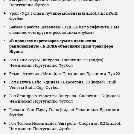
Португалии. Футбол
Урал - Уфа. Голы и лучшие моменты (видео). Лига PARI.
Футбол
Бабаев о работе Шевелева: «В ЦСКА нет конфликта. Нам
сложнее, чем другим российским клубам»
«В процессе переговоров сумма превысила
рациональную». В ЦСКА объяснили срыв трансфера
Жуана
Гол Бени Соузы. Эштрела - Спортинг. 2:2 (видео).
Чемпионат Португалии. Футбол
Ремо - Атлетико Минейро. Чемпионат Бразилии. Тур 22
Гол Вакуна Байо. Удинезе - Барселона. 1:0 (видео). Friuli
Venezia Giulia Cup. Футбол
Гол Леандро Антонетти. Эштрела - Спортинг. 1:2 (видео).
Чемпионат Португалии. Футбол
Гремио - Сан-Паулу. Голы (видео). Чемпионат Бразилии.
Футбол
Гол Фотиса Иоаннидиса. Эштрела - Спортинг. 0:2 (видео).
Чемпионат Португалии. Футбол