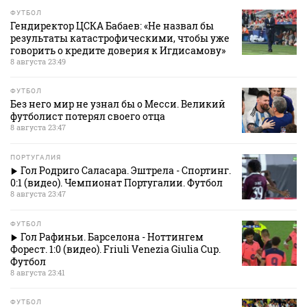
ФУТБОЛ
Гендиректор ЦСКА Бабаев: «Не назвал бы
результаты катастрофическими, чтобы уже
говорить о кредите доверия к Игдисамову»
8 августа 23:49
ФУТБОЛ
Без него мир не узнал бы о Месси. Великий
футболист потерял своего отца
8 августа 23:47
ПОРТУГАЛИЯ
Гол Родриго Саласара. Эштрела - Спортинг.
0:1 (видео). Чемпионат Португалии. Футбол
8 августа 23:47
ФУТБОЛ
Гол Рафиньи. Барселона - Ноттингем
Форест. 1:0 (видео). Friuli Venezia Giulia Cup.
Футбол
8 августа 23:41
ФУТБОЛ