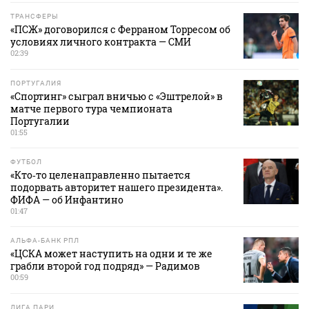
ТРАНСФЕРЫ
«ПСЖ» договорился с Ферраном Торресом об
условиях личного контракта — СМИ
02:39
ПОРТУГАЛИЯ
«Спортинг» сыграл вничью с «Эштрелой» в
матче первого тура чемпионата
Португалии
01:55
ФУТБОЛ
«Кто‑то целенаправленно пытается
подорвать авторитет нашего президента».
ФИФА — об Инфантино
01:47
АЛЬФА-БАНК РПЛ
«ЦСКА может наступить на одни и те же
грабли второй год подряд» — Радимов
00:59
ЛИГА ПАРИ