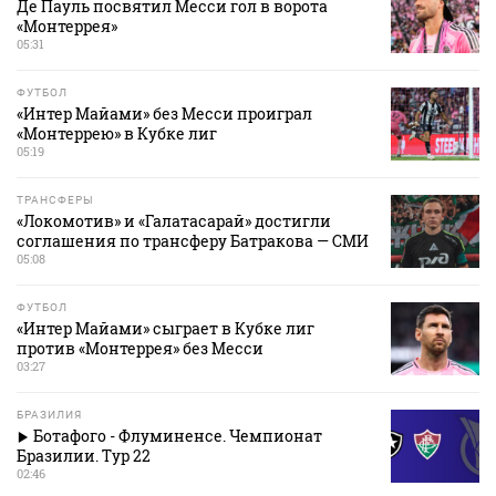
Де Пауль посвятил Месси гол в ворота
«Монтеррея»
05:31
ФУТБОЛ
«Интер Майами» без Месси проиграл
«Монтеррею» в Кубке лиг
05:19
ТРАНСФЕРЫ
«Локомотив» и «Галатасарай» достигли
соглашения по трансферу Батракова — СМИ
05:08
ФУТБОЛ
«Интер Майами» сыграет в Кубке лиг
против «Монтеррея» без Месси
03:27
БРАЗИЛИЯ
Ботафого - Флуминенсе. Чемпионат
Бразилии. Тур 22
02:46