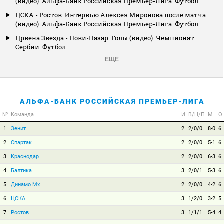
(видео). Альфа-Банк Российская Премьер-Лига. Футбол
ЦСКА - Ростов. Интервью Алексея Миронова после матча
(видео). Альфа-Банк Российская Премьер-Лига. Футбол
Црвена Звезда - Нови-Пазар. Голы (видео). Чемпионат
Сербии. Футбол
ЕЩЕ
АЛЬФА-БАНК РОССИЙСКАЯ ПРЕМЬЕР-ЛИГА
№
Команда
И
В/Н/П
М
О
1
Зенит
2
2/0/0
8-0
6
2
Спартак
2
2/0/0
5-1
6
3
Краснодар
2
2/0/0
6-3
6
4
Балтика
3
2/0/1
5-3
6
5
Динамо Мх
2
2/0/0
4-2
6
6
ЦСКА
3
1/2/0
3-2
5
7
Ростов
3
1/1/1
5-4
4