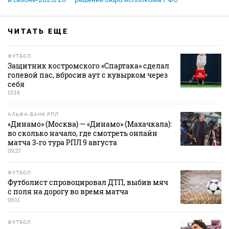
ЧИТАТЬ ЕЩЕ
ФУТБОЛ
Защитник костромского «Спартака» сделал
голевой пас, вбросив аут с кувырком через
себя
10:16
АЛЬФА-БАНК РПЛ
«Динамо» (Москва) — «Динамо» (Махачкала):
во сколько начало, где смотреть онлайн
матча 3‑го тура РПЛ 9 августа
09:27
ФУТБОЛ
Футболист спровоцировал ДТП, выбив мяч
с поля на дорогу во время матча
09:11
ФУТБОЛ