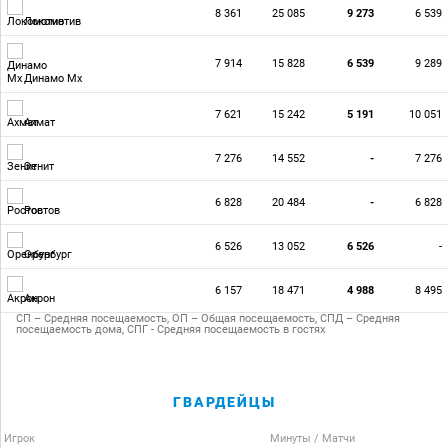
8 361
25 085
9 273
6 539
Локомотив
7 914
15 828
6 539
9 289
Динамо Мх
7 621
15 242
5 191
10 051
Ахмат
7 276
14 552
-
7 276
Зенит
6 828
20 484
-
6 828
Ростов
6 526
13 052
6 526
-
Оренбург
6 157
18 471
4 988
8 495
Акрон
СП – Средняя посещаемость, ОП – Общая посещаемость, СПД – Средняя
посещаемость дома, СПГ - Средняя посещаемость в гостях
ГВАРДЕЙЦЫ
Игрок
Минуты / Матчи