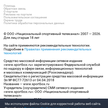
Помощь
Обратная связь
О портале
Реклама на портале
Пользовательское соглашение
Охрана труда
Политика обработки персональных данных
© ООО «Национальный спортивный телеканал» 2007 — 2026.
Для лиц старше 18 лет
На сайте применяются рекомендательные технологии.
Подробнее в
Правилах применения рекомендательных
технологий
Средство массовой информации сетевое издание
«www.sportbox.ru» зарегистрировано Федеральной службой
по надзору в сфере связи, информационных технологий
и массовых коммуникаций (Роскомнадзор).
Свидетельство о регистрации средства массовой информации
Эл № ФС77-72613 от 04.04.2018
Название — www.sportbox.ru
Учредитель (соучредители) СМИ сетевого издания
«www.sportbox.ru»: ООО «Национальный спортивный
телеканал»
Главный редактор СМИ сетевого издания «www.sportbox.ru»:
Конов В.А.
Мы используем файлы Сookie для корректной работы веб-сайта.
Номер телефона редакции СМИ сетевого издания